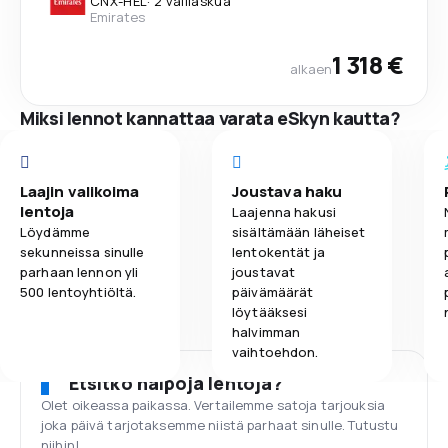
CNX
-
HEL
·
2 välilaskua
Emirates
1 318 €
alkaen
Miksi lennot kannattaa varata eSkyn kautta?
Laajin valikoima
Joustava haku
lentoja
Laajenna hakusi
Löydämme
sisältämään läheiset
sekunneissa sinulle
lentokentät ja
parhaan lennon yli
joustavat
500 lentoyhtiöltä.
päivämäärät
löytääksesi
halvimman
vaihtoehdon.
Etsitkö halpoja lentoja?
Olet oikeassa paikassa. Vertailemme satoja tarjouksia
joka päivä tarjotaksemme niistä parhaat sinulle. Tutustu
niihin!