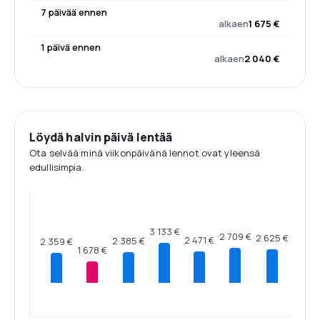
7 päivää ennen
alkaen
1 675 €
1 päivä ennen
alkaen
2 040 €
Löydä halvin päivä lentää
Ota selvää minä viikonpäivänä lennot ovat yleensä
edullisimpia.
3 133 €
2 709 €
2 625 €
2 471 €
2 385 €
2 359 €
1 678 €