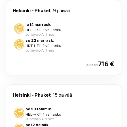
Helsinki
-
Phuket
9 päivää
la 14 marrask.
HEL
-
HKT
·
1 välilasku
Juneyao Airlines
su 22 marrask.
HKT
-
HEL
·
1 välilasku
Juneyao Airlines
716 €
alkaen
Helsinki
-
Phuket
15 päivää
pe 29 tammik.
HEL
-
HKT
·
1 välilasku
Juneyao Airlines
pe 12 helmik.