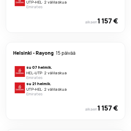
UTP
-
HEL
·
2 välilaskua
Emirates
1 157 €
alkaen
Helsinki
-
Rayong
15 päivää
su 07 helmik.
HEL
-
UTP
·
2 välilaskua
Emirates
su 21 helmik.
UTP
-
HEL
·
2 välilaskua
Emirates
1 157 €
alkaen