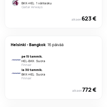
BKK
-
HEL
·
1 välilasku
Qatar Airways
623 €
alkaen
Helsinki
-
Bangkok
16 päivää
pe 15 tammik.
HEL
-
BKK
·
Suora
Finnair
la 30 tammik.
BKK
-
HEL
·
Suora
Finnair
772 €
alkaen