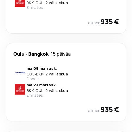
BKK
-
OUL
·
2 välilaskua
Emirates
935 €
alkaen
Oulu
-
Bangkok
15 päivää
ma 09 marrask.
OUL
-
BKK
·
2 välilaskua
Finnair
ma 23 marrask.
BKK
-
OUL
·
2 välilaskua
Emirates
935 €
alkaen