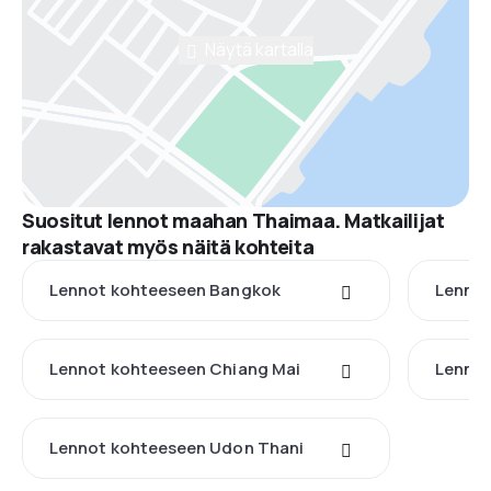
Näytä kartalla
Suositut lennot maahan Thaimaa. Matkailijat
rakastavat myös näitä kohteita
Lennot kohteeseen Bangkok
Lennot
Lennot kohteeseen Chiang Mai
Lennot
Lennot kohteeseen Udon Thani