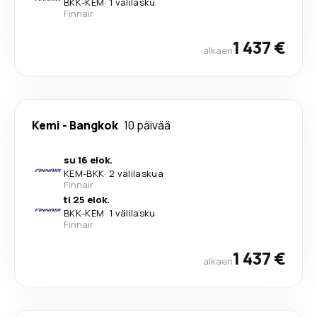
BKK
-
KEM
·
1 välilasku
Finnair
1 437 €
alkaen
Kemi
-
Bangkok
10 päivää
su 16 elok.
KEM
-
BKK
·
2 välilaskua
Finnair
ti 25 elok.
BKK
-
KEM
·
1 välilasku
Finnair
1 437 €
alkaen