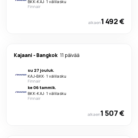
BKK
-
KAJ
·
1 välilasku
Finnair
1 492 €
alkaen
Kajaani
-
Bangkok
11 päivää
su 27 jouluk.
KAJ
-
BKK
·
1 välilasku
Finnair
ke 06 tammik.
BKK
-
KAJ
·
1 välilasku
Finnair
1 507 €
alkaen