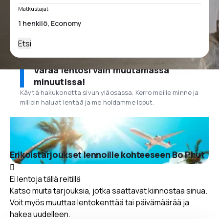
Matkustajat
Etsi
Varaa lentosi vain muutamassa
minuutissa!
Käytä hakukonetta sivun yläosassa. Kerro meille minne ja
milloin haluat lentää ja me hoidamme loput.
Erikoistarjoukset lennoille kohteeseen Bo Phut
Ei lentoja tällä reitillä
Katso muita tarjouksia, jotka saattavat kiinnostaa sinua.
Voit myös muuttaa lentokenttää tai päivämäärää ja
hakea uudelleen.