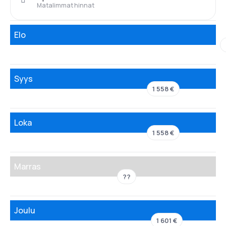
Matalimmat hinnat
Elo
Syys
1 558 €
Loka
1 558 €
Marras
??
Joulu
1 601 €