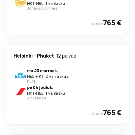
HKT
-
HEL
·
1 välilasku
Juneyao Airlines
765 €
alkaen
Helsinki
-
Phuket
12 päivää
ma 23 marrask.
HEL
-
HKT
·
2 välilaskua
KLM
pe 04 jouluk.
HKT
-
HEL
·
1 välilasku
Air France
765 €
alkaen