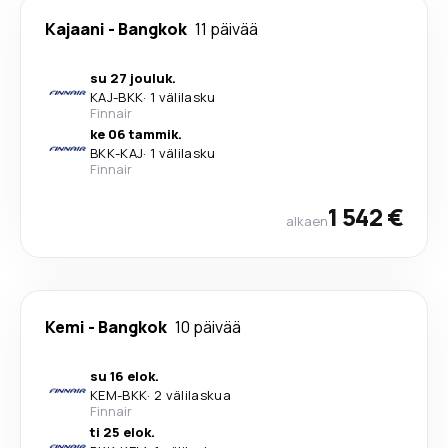
Kajaani
-
Bangkok
11 päivää
su 27 jouluk.
KAJ
-
BKK
·
1 välilasku
Finnair
ke 06 tammik.
BKK
-
KAJ
·
1 välilasku
Finnair
1 542 €
alkaen
Kemi
-
Bangkok
10 päivää
su 16 elok.
KEM
-
BKK
·
2 välilaskua
Finnair
ti 25 elok.