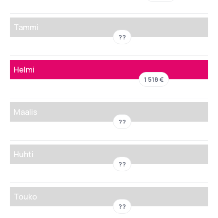
Tammi
??
Helmi
1 518 €
Maalis
??
Huhti
??
Touko
??