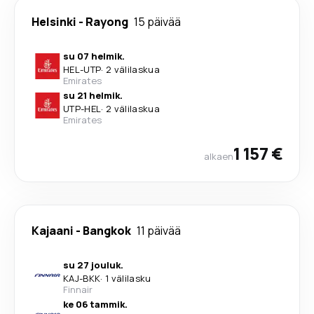
Helsinki
-
Rayong
15 päivää
su 07 helmik.
HEL
-
UTP
·
2 välilaskua
Emirates
su 21 helmik.
UTP
-
HEL
·
2 välilaskua
Emirates
1 157 €
alkaen
Kajaani
-
Bangkok
11 päivää
su 27 jouluk.
KAJ
-
BKK
·
1 välilasku
Finnair
ke 06 tammik.