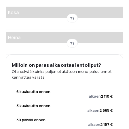
Kesä
??
Heinä
??
Milloin on paras aika ostaa lentoliput?
Ota selvää kuinka paljon etukäteen meno-paluulennot
kannattaa varata.
6 kuukautta ennen
alkaen
2 110 €
3 kuukautta ennen
alkaen
2 665 €
30 päivää ennen
alkaen
2 157 €