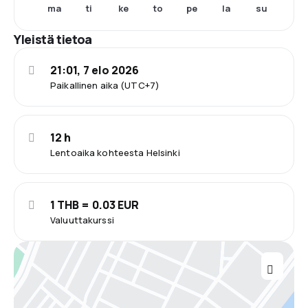
ma
ti
ke
to
pe
la
su
Yleistä tietoa
21:01, 7 elo 2026
Paikallinen aika (UTC+7)
12 h
Lentoaika kohteesta Helsinki
1 THB = 0.03 EUR
Valuuttakurssi