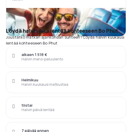
Löydä halvin aika lentää kohteeseen Bo Phut
Joustatko matkan ajankohdan suhteen? Löydä halvin kuukausi
lentää kohteeseen Bo Phut
alkaen 1 518 €
Halvin meno-paluulento
Helmikuu
Halvin kuukausi matkustaa
tiistai
Halvin päivä lentää
7 päivää ennen