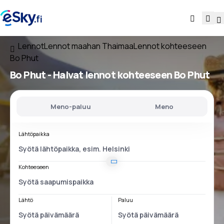
Lennot
Lennot maahan Thaimaa
Lennot kohteeseen
Bo Phut
Bo Phut - Halvat lennot kohteeseen Bo Phut
Meno-paluu
Meno
Lähtöpaikka
Kohteeseen
Lähtö
Paluu