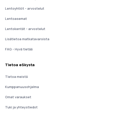
Lentoyhtiöt - arvostelut
Lentoasemat
Lentokentät - arvostelut
Lisätietoa matkatavaroista
FAQ - Hyvä tietää
Tietoa eSkysta
Tietoa meistä
Kumppanuusohjelma
Omat varaukset
Tuki ja yhteystiedot