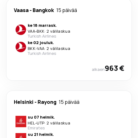
Vaasa
-
Bangkok
15 päivää
ke 18 marrask.
VAA
-
BKK
·
2 välilaskua
Turkish Airlines
ke 02 jouluk.
BKK
-
VAA
·
2 välilaskua
Turkish Airlines
963 €
alkaen
Helsinki
-
Rayong
15 päivää
su 07 helmik.
HEL
-
UTP
·
2 välilaskua
Emirates
su 21 helmik.