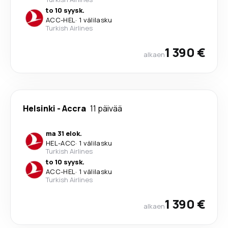
to 10 syysk.
ACC
-
HEL
·
1 välilasku
Turkish Airlines
1 390 €
alkaen
Helsinki
-
Accra
11 päivää
ma 31 elok.
HEL
-
ACC
·
1 välilasku
Turkish Airlines
to 10 syysk.
ACC
-
HEL
·
1 välilasku
Turkish Airlines
1 390 €
alkaen