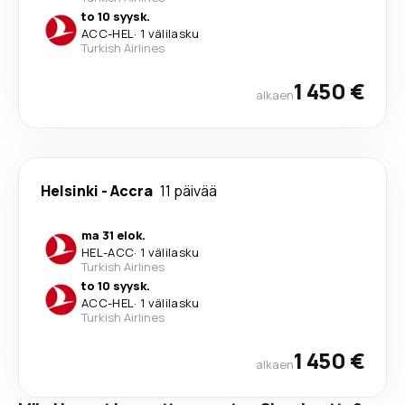
to 10 syysk.
ACC
-
HEL
·
1 välilasku
Turkish Airlines
1 450 €
alkaen
Helsinki
-
Accra
11 päivää
ma 31 elok.
HEL
-
ACC
·
1 välilasku
Turkish Airlines
to 10 syysk.
ACC
-
HEL
·
1 välilasku
Turkish Airlines
1 450 €
alkaen