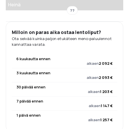
Heinä
??
Milloin on paras aika ostaa lentoliput?
Ota selvää kuinka paljon etukäteen meno-paluulennot
kannattaa varata.
6 kuukautta ennen
alkaen
2 092 €
3 kuukautta ennen
alkaen
2 093 €
30 päivää ennen
alkaen
1 203 €
7 päivää ennen
alkaen
1 147 €
1 päivä ennen
alkaen
1 257 €