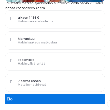
Joustatko matkan ajankohdan suhteen? Löydä halvin kuukausi
lentää kohteeseen Accra
alkaen 1 191 €
Halvin meno-paluulento
Marraskuu
Halvin kuukausi matkustaa
keskiviikko
Halvin päivä lentää
7 päivää ennen
Matalimmat hinnat
Elo