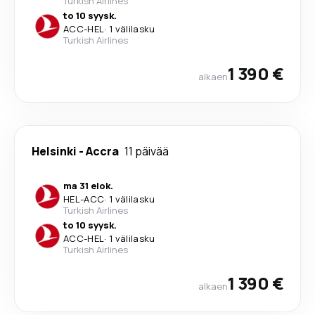
Turkish Airlines
to 10 syysk.
ACC
-
HEL
·
1 välilasku
Turkish Airlines
1 390 €
alkaen
Helsinki
-
Accra
11 päivää
ma 31 elok.
HEL
-
ACC
·
1 välilasku
Turkish Airlines
to 10 syysk.
ACC
-
HEL
·
1 välilasku
Turkish Airlines
1 390 €
alkaen