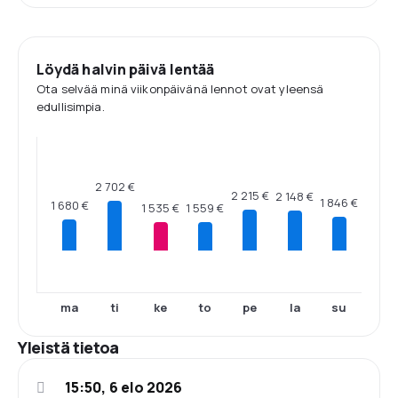
Löydä halvin päivä lentää
Ota selvää minä viikonpäivänä lennot ovat yleensä
edullisimpia.
2 702 €
2 215 €
2 148 €
1 846 €
1 680 €
1 559 €
1 535 €
ma
ti
ke
to
pe
la
su
Yleistä tietoa
15:50, 6 elo 2026