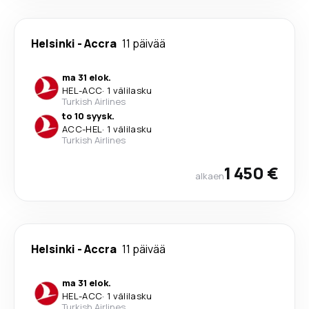
Helsinki
-
Accra
11 päivää
ma 31 elok.
HEL
-
ACC
·
1 välilasku
Turkish Airlines
to 10 syysk.
ACC
-
HEL
·
1 välilasku
Turkish Airlines
1 450 €
alkaen
Helsinki
-
Accra
11 päivää
ma 31 elok.
HEL
-
ACC
·
1 välilasku
Turkish Airlines