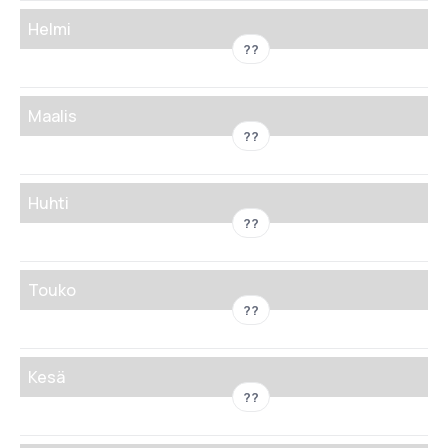
Helmi
??
Maalis
??
Huhti
??
Touko
??
Kesä
??