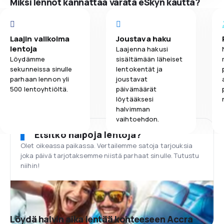
Miksi lennot kannattaa varata eSkyn kautta?
Laajin valikoima
Joustava haku
lentoja
Laajenna hakusi
Löydämme
sisältämään läheiset
sekunneissa sinulle
lentokentät ja
parhaan lennon yli
joustavat
500 lentoyhtiöltä.
päivämäärät
löytääksesi
halvimman
vaihtoehdon.
Etsitkö halpoja lentoja?
Olet oikeassa paikassa. Vertailemme satoja tarjouksia
joka päivä tarjotaksemme niistä parhaat sinulle. Tutustu
niihin!
Löydä halvin aika lentää kohteeseen Accra