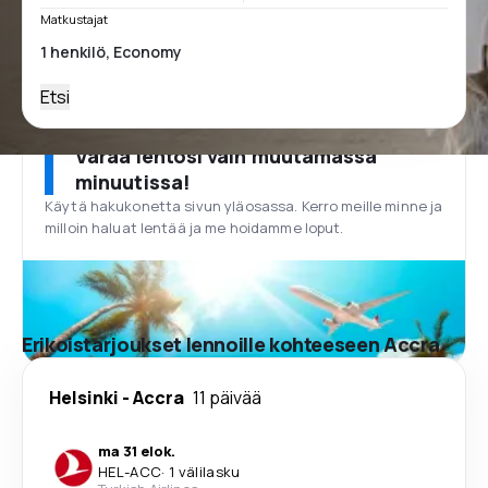
Matkustajat
Etsi
Varaa lentosi vain muutamassa
minuutissa!
Käytä hakukonetta sivun yläosassa. Kerro meille minne ja
milloin haluat lentää ja me hoidamme loput.
Erikoistarjoukset lennoille kohteeseen Accra
Helsinki
-
Accra
11 päivää
ma 31 elok.
HEL
-
ACC
·
1 välilasku