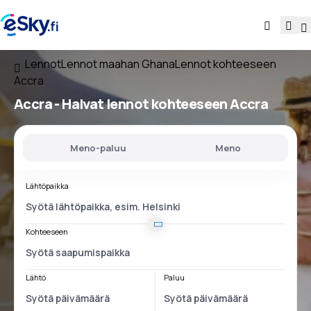
Lennot
Lennot maahan Ghana
Lennot kohteeseen
Accra
Accra - Halvat lennot kohteeseen Accra
Meno-paluu
Meno
Lähtöpaikka
Kohteeseen
Lähtö
Paluu