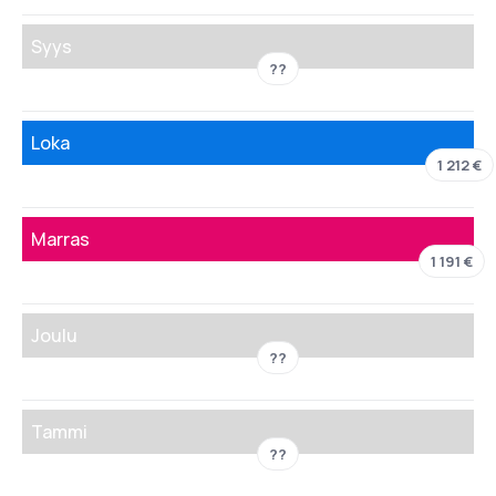
Syys
??
Loka
1 212 €
Marras
1 191 €
Joulu
??
Tammi
??