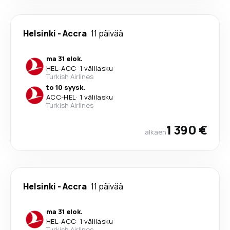
Helsinki
-
Accra
11 päivää
ma 31 elok.
HEL
-
ACC
·
1 välilasku
Turkish Airlines
to 10 syysk.
ACC
-
HEL
·
1 välilasku
Turkish Airlines
1 390 €
alkaen
Helsinki
-
Accra
11 päivää
ma 31 elok.
HEL
-
ACC
·
1 välilasku
Turkish Airlines