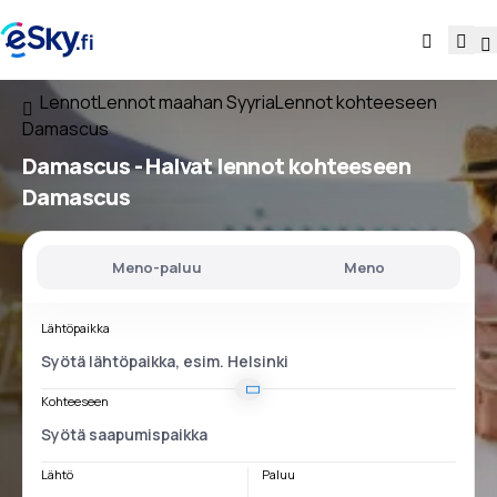
Lennot
Lennot maahan Syyria
Lennot kohteeseen
Damascus
Damascus - Halvat lennot kohteeseen
Damascus
Meno-paluu
Meno
Lähtöpaikka
Kohteeseen
Lähtö
Paluu