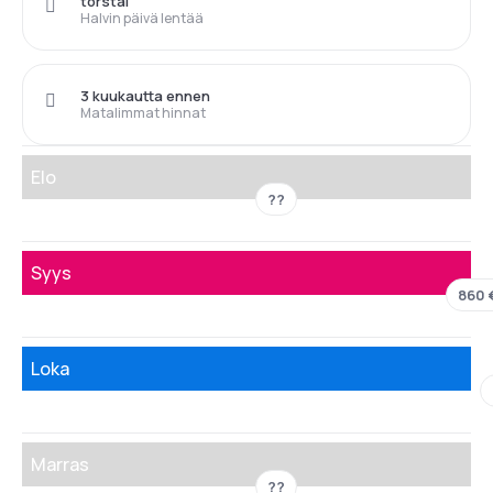
torstai
Halvin päivä lentää
3 kuukautta ennen
Matalimmat hinnat
Elo
??
Syys
860 
Loka
Marras
??