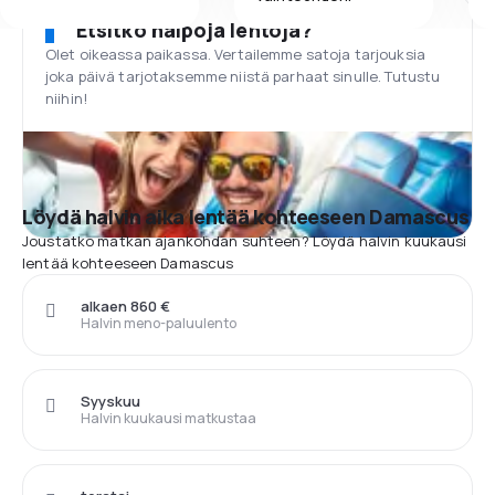
Etsitkö halpoja lentoja?
Olet oikeassa paikassa. Vertailemme satoja tarjouksia
joka päivä tarjotaksemme niistä parhaat sinulle. Tutustu
niihin!
Löydä halvin aika lentää kohteeseen Damascus
Joustatko matkan ajankohdan suhteen? Löydä halvin kuukausi
lentää kohteeseen Damascus
alkaen 860 €
Halvin meno-paluulento
Syyskuu
Halvin kuukausi matkustaa