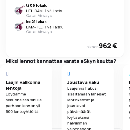
ti 06 lokak.
HEL
-
DAM
·
1 välilasku
Qatar Airways
ke 21 lokak.
DAM
-
HEL
·
1 välilasku
Qatar Airways
962 €
alkaen
Miksi lennot kannattaa varata eSkyn kautta?
Laajin valikoima
Joustava haku
lentoja
Laajenna hakusi
Löydämme
sisältämään läheiset
sekunneissa sinulle
lentokentät ja
parhaan lennon yli
joustavat
500 lentoyhtiöltä.
päivämäärät
löytääksesi
halvimman
vaihtoehdon.