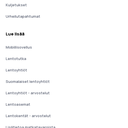
Kuljetukset
Urheilutapahtumat
Lue lisää
Mobiilisovellus
Lentotutka
Lentoyhtiöt
Suomalaiset lentoyhtiöt
Lentoyhtiöt - arvostelut
Lentoasemat
Lentokentät - arvostelut
Lisätietoa matkatavaroista