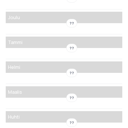
Joulu
??
Tammi
??
Helmi
??
Maalis
??
Huhti
??