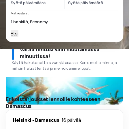
Matkustajat
Etsi
Varaa lentosi vain muutamassa
minuutissa!
Käytä hakukonetta sivun yläosassa. Kerro meille minne ja
milloin haluat lentää ja me hoidamme loput.
Erikoistarjoukset lennoille kohteeseen
Damascus
Helsinki
-
Damascus
16 päivää