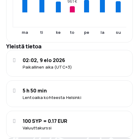
961 €
ma
ti
ke
to
pe
la
su
Yleistä tietoa
02:02, 9 elo 2026
Paikallinen aika (UTC+3)
5 h 50 min
Lentoaika kohteesta Helsinki
100 SYP = 0.17 EUR
Valuuttakurssi