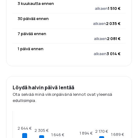
3 kuukautta ennen
alkaen
1 510 €
30 päivää ennen
alkaen
2 035 €
7 päivää ennen
alkaen
2 081 €
1 päivä ennen
alkaen
3 014 €
Löydä halvin päivä lentää
Ota selvää minä viikonpäivänä lennot ovat yleensä
edullisimpia.
2 644 €
2 305 €
2 170 €
1 894 €
1 689 €
1 646 €