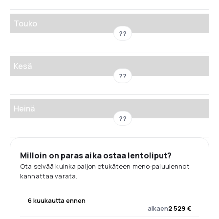
Touko
??
Kesä
??
Heinä
??
Milloin on paras aika ostaa lentoliput?
Ota selvää kuinka paljon etukäteen meno-paluulennot
kannattaa varata.
6 kuukautta ennen
alkaen
2 529 €