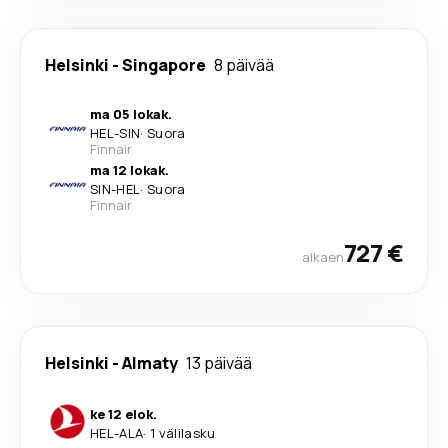
Helsinki
-
Singapore
8 päivää
ma 05 lokak.
HEL
-
SIN
·
Suora
Finnair
ma 12 lokak.
SIN
-
HEL
·
Suora
Finnair
727 €
alkaen
Helsinki
-
Almaty
13 päivää
ke 12 elok.
HEL
-
ALA
·
1 välilasku