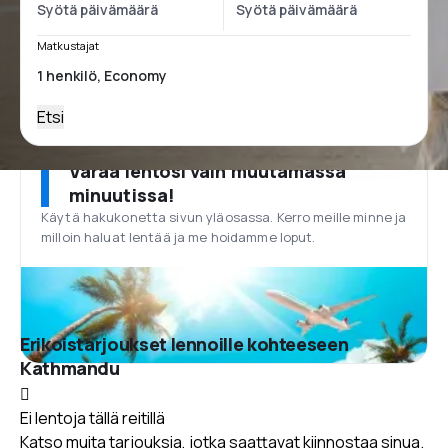
Matkustajat
Etsi
Varaa lentosi vain muutamassa
minuutissa!
Käytä hakukonetta sivun yläosassa. Kerro meille minne ja
milloin haluat lentää ja me hoidamme loput.
Erikoistarjoukset lennoille kohteeseen
Kathmandu
Ei lentoja tällä reitillä
Katso muita tarjouksia, jotka saattavat kiinnostaa sinua.