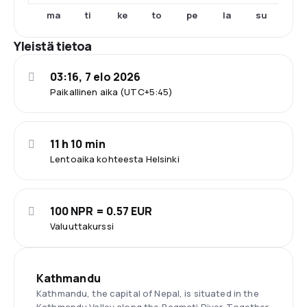
ma
ti
ke
to
pe
la
su
Yleistä tietoa
03:16, 7 elo 2026
Paikallinen aika (UTC+5:45)
11 h 10 min
Lentoaika kohteesta Helsinki
100 NPR = 0.57 EUR
Valuuttakurssi
Kathmandu
Kathmandu, the capital of Nepal, is situated in the
Kathmandu Valley along the Bagmati River. Together