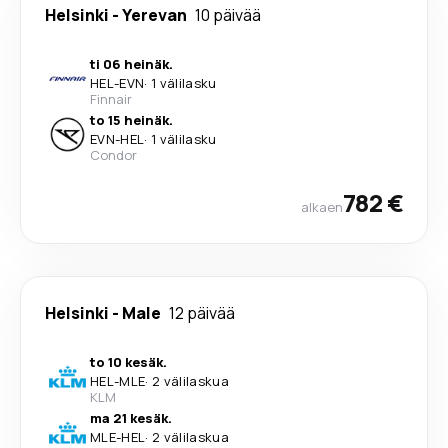
Helsinki
-
Yerevan
10 päivää
ti 06 heinäk.
HEL
-
EVN
·
1 välilasku
Finnair
to 15 heinäk.
EVN
-
HEL
·
1 välilasku
Condor
782 €
alkaen
Helsinki
-
Male
12 päivää
to 10 kesäk.
HEL
-
MLE
·
2 välilaskua
KLM
ma 21 kesäk.
MLE
-
HEL
·
2 välilaskua