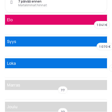
7 päivää ennen
Matalimmat hinnat
Elo
1 041 €
Syys
1 070 €
Loka
Marras
??
Joulu
??