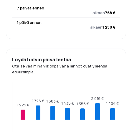
7 päivää ennen
alkaen
768 €
1 päivä ennen
alkaen
1 258 €
Löydä halvin päivä lentää
Ota selvää minä viikonpäivänä lennot ovat yleensä
edullisimpia.
2 016 €
1 726 €
1 683 €
1 435 €
1 404 €
1 356 €
1 225 €