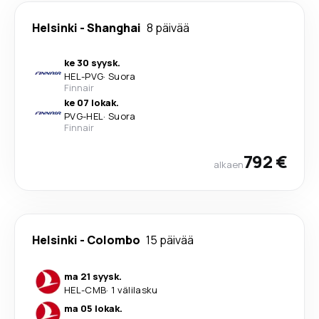
Helsinki
-
Shanghai
8 päivää
ke 30 syysk.
HEL
-
PVG
·
Suora
Finnair
ke 07 lokak.
PVG
-
HEL
·
Suora
Finnair
792 €
alkaen
Helsinki
-
Colombo
15 päivää
ma 21 syysk.
HEL
-
CMB
·
1 välilasku
ma 05 lokak.