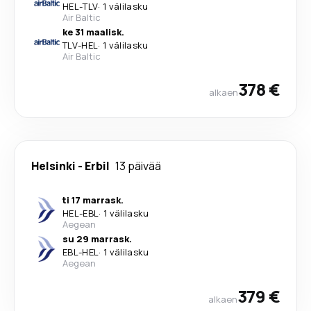
HEL
-
TLV
·
1 välilasku
Air Baltic
ke 31 maalisk.
TLV
-
HEL
·
1 välilasku
Air Baltic
378 €
alkaen
Helsinki
-
Erbil
13 päivää
ti 17 marrask.
HEL
-
EBL
·
1 välilasku
Aegean
su 29 marrask.
EBL
-
HEL
·
1 välilasku
Aegean
379 €
alkaen