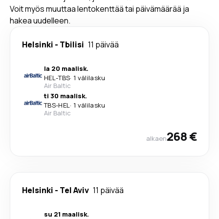
Voit myös muuttaa lentokenttää tai päivämäärää ja
hakea uudelleen.
Helsinki
-
Tbilisi
11 päivää
la 20 maalisk.
HEL
-
TBS
·
1 välilasku
Air Baltic
ti 30 maalisk.
TBS
-
HEL
·
1 välilasku
Air Baltic
268 €
alkaen
Helsinki
-
Tel Aviv
11 päivää
su 21 maalisk.