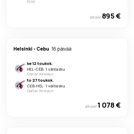
KLM
895 €
alkaen
Helsinki
-
Cebu
16 päivää
ke 12 toukok.
HEL
-
CEB
·
1 välilasku
Qatar Airways
to 27 toukok.
CEB
-
HEL
·
1 välilasku
Qatar Airways
1 078 €
alkaen