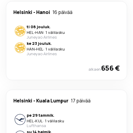
Helsinki
-
Hanoi
16 päivää
ti 08 jouluk.
HEL
-
HAN
·
1 välilasku
Juneyao Airlines
ke 23 jouluk.
HAN
-
HEL
·
1 välilasku
Juneyao Airlines
656 €
alkaen
Helsinki
-
Kuala Lumpur
17 päivää
pe 29 tammik.
HEL
-
KUL
·
1 välilasku
Lufthansa
su 14 helmik.