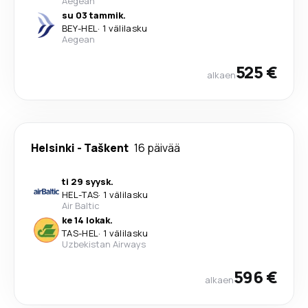
Aegean
su 03 tammik.
BEY
-
HEL
·
1 välilasku
Aegean
525 €
alkaen
Helsinki
-
Taškent
16 päivää
ti 29 syysk.
HEL
-
TAS
·
1 välilasku
Air Baltic
ke 14 lokak.
TAS
-
HEL
·
1 välilasku
Uzbekistan Airways
596 €
alkaen