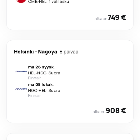
CMB
-
HEL
·
1 välilasku
749 €
alkaen
Helsinki
-
Nagoya
8 päivää
ma 28 syysk.
HEL
-
NGO
·
Suora
Finnair
ma 05 lokak.
NGO
-
HEL
·
Suora
Finnair
908 €
alkaen