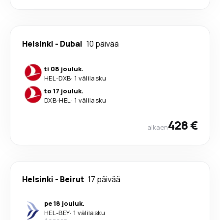
Helsinki
-
Dubai
10 päivää
ti 08 jouluk.
HEL
-
DXB
·
1 välilasku
to 17 jouluk.
DXB
-
HEL
·
1 välilasku
428 €
alkaen
Helsinki
-
Beirut
17 päivää
pe 18 jouluk.
HEL
-
BEY
·
1 välilasku