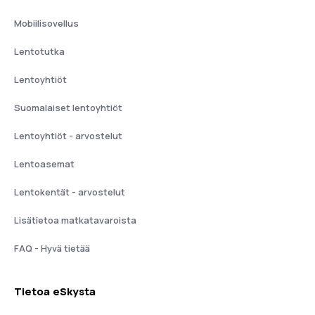
Mobiilisovellus
Lentotutka
Lentoyhtiöt
Suomalaiset lentoyhtiöt
Lentoyhtiöt - arvostelut
Lentoasemat
Lentokentät - arvostelut
Lisätietoa matkatavaroista
FAQ - Hyvä tietää
Tietoa eSkysta