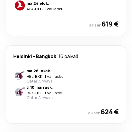
ma 24 elok.
ALA
-
HEL
·
1 välilasku
619 €
alkaen
Helsinki
-
Bangkok
16 päivää
ma 26 lokak.
HEL
-
BKK
·
1 välilasku
Qatar Airways
ti 10 marrask.
BKK
-
HEL
·
1 välilasku
Qatar Airways
624 €
alkaen