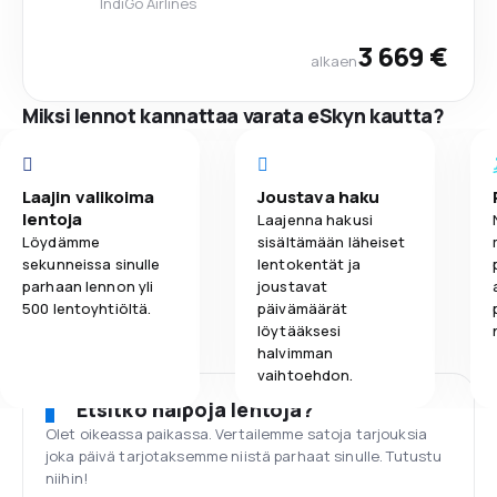
IndiGo Airlines
3 669 €
alkaen
Miksi lennot kannattaa varata eSkyn kautta?
Laajin valikoima
Joustava haku
lentoja
Laajenna hakusi
Löydämme
sisältämään läheiset
sekunneissa sinulle
lentokentät ja
parhaan lennon yli
joustavat
500 lentoyhtiöltä.
päivämäärät
löytääksesi
halvimman
vaihtoehdon.
Etsitkö halpoja lentoja?
Olet oikeassa paikassa. Vertailemme satoja tarjouksia
joka päivä tarjotaksemme niistä parhaat sinulle. Tutustu
niihin!