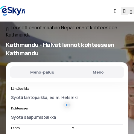
Lennot
Lennot maahan Nepal
Lennot kohteeseen
Kathmandu
Kathmandu - Halvat lennot kohteeseen
Kathmandu
Meno-paluu
Meno
Lähtöpaikka
Kohteeseen
Lähtö
Paluu