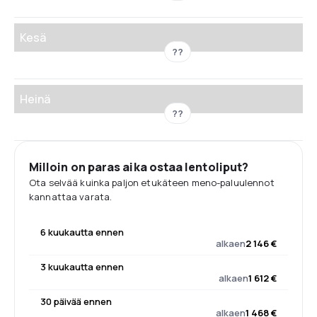
Kesä
??
Heinä
??
Milloin on paras aika ostaa lentoliput?
Ota selvää kuinka paljon etukäteen meno-paluulennot
kannattaa varata.
6 kuukautta ennen
alkaen
2 146 €
3 kuukautta ennen
alkaen
1 612 €
30 päivää ennen
alkaen
1 468 €