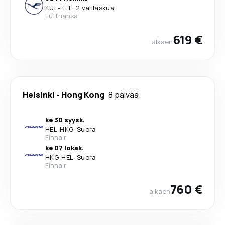
KUL
-
HEL
·
2 välilaskua
Lufthansa
619 €
alkaen
Helsinki
-
Hong Kong
8 päivää
ke 30 syysk.
HEL
-
HKG
·
Suora
Finnair
ke 07 lokak.
HKG
-
HEL
·
Suora
Finnair
760 €
alkaen