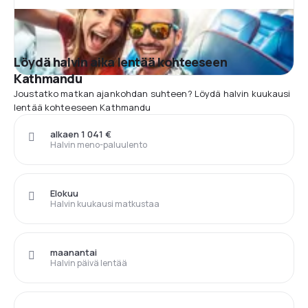
Löydä halvin aika lentää kohteeseen
Kathmandu
Joustatko matkan ajankohdan suhteen? Löydä halvin kuukausi
lentää kohteeseen Kathmandu
alkaen 1 041 €
Halvin meno-paluulento
Elokuu
Halvin kuukausi matkustaa
maanantai
Halvin päivä lentää