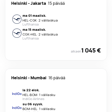
Helsinki
-
Jakarta
15 päivää
ma 01 maalisk.
HEL
-
CGK
·
2 välilaskua
Lufthansa
ma 15 maalisk.
CGK
-
HEL
·
2 välilaskua
Lufthansa
1 045 €
alkaen
Helsinki
-
Mumbai
16 päivää
la 22 elok.
HEL
-
BOM
·
1 välilasku
IndiGo Airlines
su 06 syysk.
BOM
-
HEL
·
1 välilasku