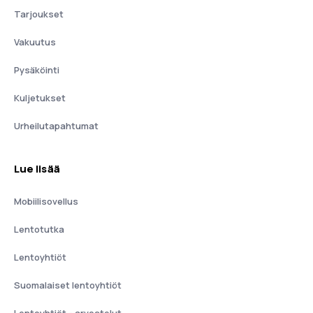
Tarjoukset
Vakuutus
Pysäköinti
Kuljetukset
Urheilutapahtumat
Lue lisää
Mobiilisovellus
Lentotutka
Lentoyhtiöt
Suomalaiset lentoyhtiöt
Lentoyhtiöt - arvostelut