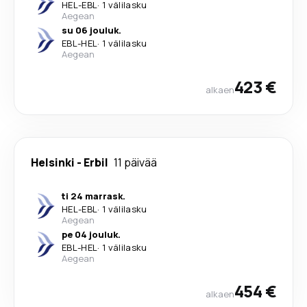
HEL
-
EBL
·
1 välilasku
Aegean
su 06 jouluk.
EBL
-
HEL
·
1 välilasku
Aegean
423 €
alkaen
Helsinki
-
Erbil
11 päivää
ti 24 marrask.
HEL
-
EBL
·
1 välilasku
Aegean
pe 04 jouluk.
EBL
-
HEL
·
1 välilasku
Aegean
454 €
alkaen