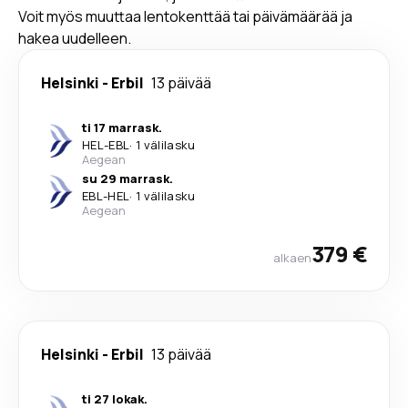
Voit myös muuttaa lentokenttää tai päivämäärää ja
hakea uudelleen.
Helsinki
-
Erbil
13 päivää
ti 17 marrask.
HEL
-
EBL
·
1 välilasku
Aegean
su 29 marrask.
EBL
-
HEL
·
1 välilasku
Aegean
379 €
alkaen
Helsinki
-
Erbil
13 päivää
ti 27 lokak.