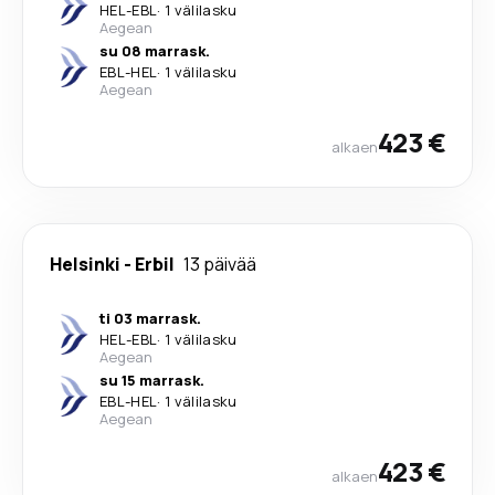
HEL
-
EBL
·
1 välilasku
Aegean
su 08 marrask.
EBL
-
HEL
·
1 välilasku
Aegean
423 €
alkaen
Helsinki
-
Erbil
13 päivää
ti 03 marrask.
HEL
-
EBL
·
1 välilasku
Aegean
su 15 marrask.
EBL
-
HEL
·
1 välilasku
Aegean
423 €
alkaen