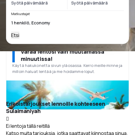
Matkustajat
Etsi
Varaa lentosi vain muutamassa
minuutissa!
Käytä hakukonetta sivun yläosassa. Kerro meille minne ja
milloin haluat lentää ja me hoidamme loput.
Erikoistarjoukset lennoille kohteeseen
Sulaimaniyah
Ei lentoja tällä reitillä
Katso muita tarjouksia, jotka saattavat kiinnostaa sinua.