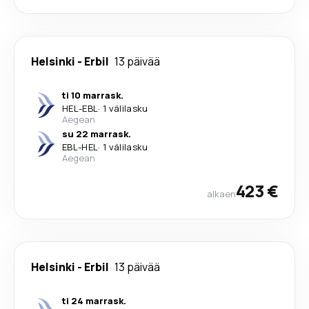
Helsinki
-
Erbil
13 päivää
ti 10 marrask.
HEL
-
EBL
·
1 välilasku
Aegean
su 22 marrask.
EBL
-
HEL
·
1 välilasku
Aegean
423 €
alkaen
Helsinki
-
Erbil
13 päivää
ti 24 marrask.