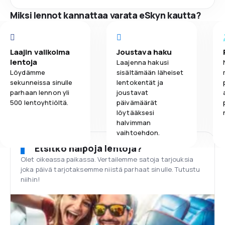
Miksi lennot kannattaa varata eSkyn kautta?
Laajin valikoima
Joustava haku
lentoja
Laajenna hakusi
Löydämme
sisältämään läheiset
sekunneissa sinulle
lentokentät ja
parhaan lennon yli
joustavat
500 lentoyhtiöltä.
päivämäärät
löytääksesi
halvimman
vaihtoehdon.
Etsitkö halpoja lentoja?
Olet oikeassa paikassa. Vertailemme satoja tarjouksia
joka päivä tarjotaksemme niistä parhaat sinulle. Tutustu
niihin!