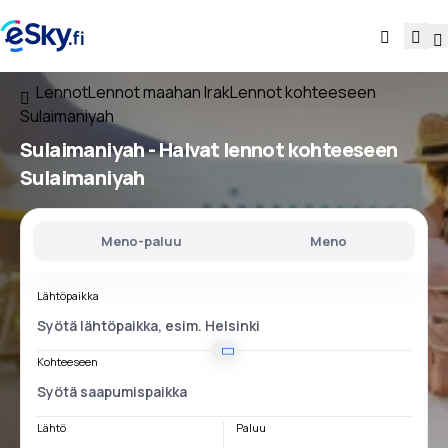
Lennot
Lennot maahan Irak
Lennot kohteeseen
Sulaimaniyah
Sulaimaniyah - Halvat lennot kohteeseen
Sulaimaniyah
Meno-paluu
Meno
Lähtöpaikka
Kohteeseen
Lähtö
Paluu