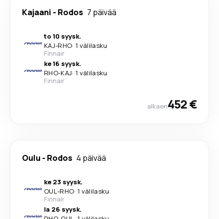
Kajaani
-
Rodos
7 päivää
to 10 syysk.
KAJ
-
RHO
·
1 välilasku
Finnair
ke 16 syysk.
RHO
-
KAJ
·
1 välilasku
Finnair
452 €
alkaen
Oulu
-
Rodos
4 päivää
ke 23 syysk.
OUL
-
RHO
·
1 välilasku
Finnair
la 26 syysk.
RHO
-
OUL
·
1 välilasku