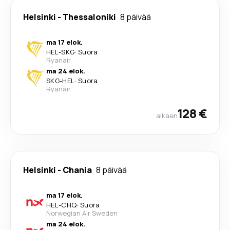
Helsinki
-
Thessaloniki
8 päivää
ma 17 elok.
HEL
-
SKG
·
Suora
Ryanair
ma 24 elok.
SKG
-
HEL
·
Suora
Ryanair
128 €
alkaen
Helsinki
-
Chania
8 päivää
ma 17 elok.
HEL
-
CHQ
·
Suora
Norwegian Air Sweden
ma 24 elok.