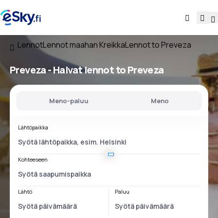
Lennot
Lennot maahan Kreikka
Lennot to Preveza
Preveza - Halvat lennot to Preveza
Meno-paluu
Meno
Lähtöpaikka
Kohteeseen
Lähtö
Paluu