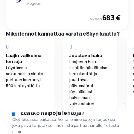
Aegean
683 €
alkaen
Miksi lennot kannattaa varata eSkyn kautta?
Laajin valikoima
Joustava haku
lentoja
Laajenna hakusi
Löydämme
sisältämään läheiset
sekunneissa sinulle
lentokentät ja
parhaan lennon yli
joustavat
500 lentoyhtiöltä.
päivämäärät
löytääksesi
halvimman
vaihtoehdon.
Etsitkö halpoja lentoja?
Olet oikeassa paikassa. Vertailemme satoja tarjouksia
joka päivä tarjotaksemme niistä parhaat sinulle. Tutustu
niihin!