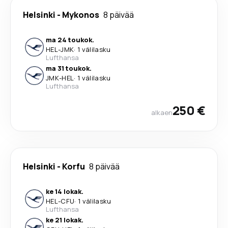
Helsinki
-
Mykonos
8 päivää
ma 24 toukok.
HEL
-
JMK
·
1 välilasku
Lufthansa
ma 31 toukok.
JMK
-
HEL
·
1 välilasku
Lufthansa
250 €
alkaen
Helsinki
-
Korfu
8 päivää
ke 14 lokak.
HEL
-
CFU
·
1 välilasku
Lufthansa
ke 21 lokak.