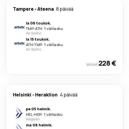
Tampere
-
Ateena
8 päivää
la 08 toukok.
TMP
-
ATH
·
1 välilasku
Air Baltic
la 15 toukok.
ATH
-
TMP
·
1 välilasku
Air Baltic
228 €
alkaen
Helsinki
-
Heraklion
4 päivää
pe 05 helmik.
HEL
-
HER
·
1 välilasku
Aegean
ma 08 helmik.