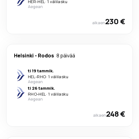
HER
-
HEL
·
1 välilasku
Aegean
230 €
alkaen
Helsinki
-
Rodos
8 päivää
ti 19 tammik.
HEL
-
RHO
·
1 välilasku
Aegean
ti 26 tammik.
RHO
-
HEL
·
1 välilasku
Aegean
248 €
alkaen