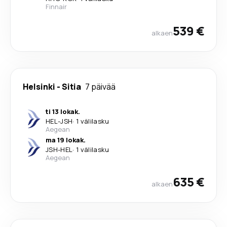
Finnair
539 €
alkaen
Helsinki
-
Sitia
7 päivää
ti 13 lokak.
HEL
-
JSH
·
1 välilasku
Aegean
ma 19 lokak.
JSH
-
HEL
·
1 välilasku
Aegean
635 €
alkaen