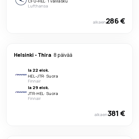
CFU
-
HEL
·
1 välilasku
Lufthansa
286 €
alkaen
Helsinki
-
Thira
8 päivää
la 22 elok.
HEL
-
JTR
·
Suora
Finnair
la 29 elok.
JTR
-
HEL
·
Suora
Finnair
381 €
alkaen