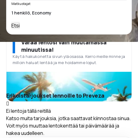
Matkustajat
Etsi
Varaa lentosi vain muutamassa
minuutissa!
Käytä hakukonetta sivun yläosassa. Kerro meille minne ja
milloin haluat lentää ja me hoidamme loput.
Erikoistarjoukset lennoille to Preveza
Ei lentoja tällä reitillä
Katso muita tarjouksia, jotka saattavat kiinnostaa sinua.
Voit myös muuttaa lentokenttää tai päivämäärää ja
hakea uudelleen.