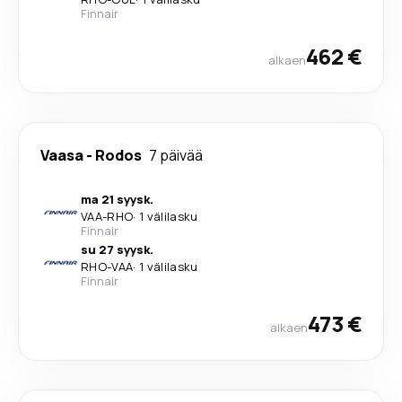
Finnair
462 €
alkaen
Vaasa
-
Rodos
7 päivää
ma 21 syysk.
VAA
-
RHO
·
1 välilasku
Finnair
su 27 syysk.
RHO
-
VAA
·
1 välilasku
Finnair
473 €
alkaen