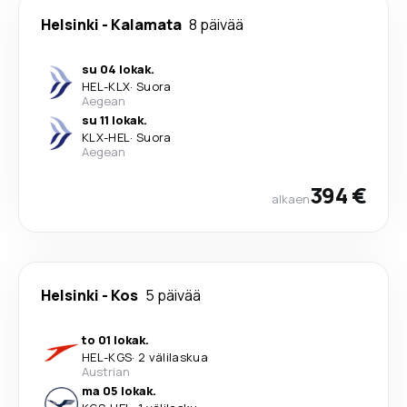
Helsinki
-
Kalamata
8 päivää
su 04 lokak.
HEL
-
KLX
·
Suora
Aegean
su 11 lokak.
KLX
-
HEL
·
Suora
Aegean
394 €
alkaen
Helsinki
-
Kos
5 päivää
to 01 lokak.
HEL
-
KGS
·
2 välilaskua
Austrian
ma 05 lokak.