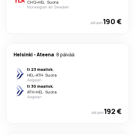
CHQ
-
HEL
·
Suora
Norwegian Air Sweden
190 €
alkaen
Helsinki
-
Ateena
8 päivää
ti 23 maalisk.
HEL
-
ATH
·
Suora
Aegean
ti 30 maalisk.
ATH
-
HEL
·
Suora
Aegean
192 €
alkaen