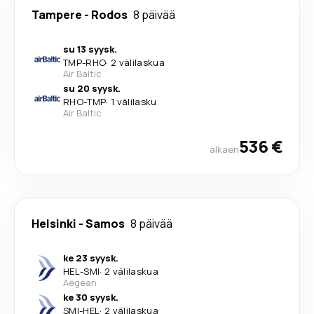
Tampere
-
Rodos
8 päivää
su 13 syysk.
TMP
-
RHO
·
2 välilaskua
Air Baltic
su 20 syysk.
RHO
-
TMP
·
1 välilasku
Air Baltic
536 €
alkaen
Helsinki
-
Samos
8 päivää
ke 23 syysk.
HEL
-
SMI
·
2 välilaskua
Aegean
ke 30 syysk.
SMI
-
HEL
·
2 välilaskua