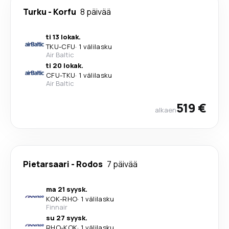
Turku
-
Korfu
8 päivää
ti 13 lokak.
TKU
-
CFU
·
1 välilasku
Air Baltic
ti 20 lokak.
CFU
-
TKU
·
1 välilasku
Air Baltic
519 €
alkaen
Pietarsaari
-
Rodos
7 päivää
ma 21 syysk.
KOK
-
RHO
·
1 välilasku
Finnair
su 27 syysk.
RHO
-
KOK
·
1 välilasku