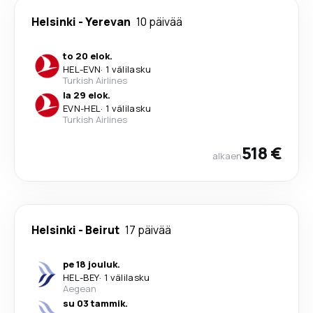
Helsinki
-
Yerevan
10 päivää
to 20 elok.
HEL
-
EVN
·
1 välilasku
Turkish Airlines
la 29 elok.
EVN
-
HEL
·
1 välilasku
Turkish Airlines
518 €
alkaen
Helsinki
-
Beirut
17 päivää
pe 18 jouluk.
HEL
-
BEY
·
1 välilasku
Aegean
su 03 tammik.