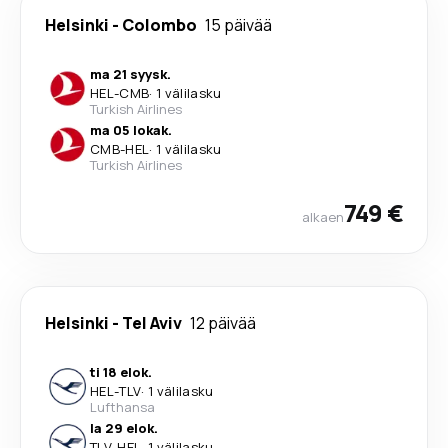
Helsinki
-
Colombo
15 päivää
ma 21 syysk.
HEL
-
CMB
·
1 välilasku
Turkish Airlines
ma 05 lokak.
CMB
-
HEL
·
1 välilasku
Turkish Airlines
749 €
alkaen
Helsinki
-
Tel Aviv
12 päivää
ti 18 elok.
HEL
-
TLV
·
1 välilasku
Lufthansa
la 29 elok.
TLV
-
HEL
·
1 välilasku