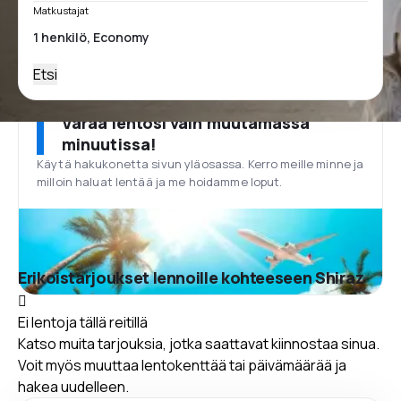
Matkustajat
Etsi
Varaa lentosi vain muutamassa
minuutissa!
Käytä hakukonetta sivun yläosassa. Kerro meille minne ja
milloin haluat lentää ja me hoidamme loput.
Erikoistarjoukset lennoille kohteeseen Shiraz
Ei lentoja tällä reitillä
Katso muita tarjouksia, jotka saattavat kiinnostaa sinua.
Voit myös muuttaa lentokenttää tai päivämäärää ja
hakea uudelleen.