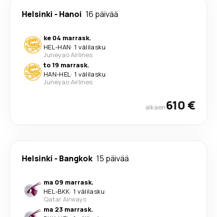
Helsinki
-
Hanoi
16 päivää
ke 04 marrask.
HEL
-
HAN
·
1 välilasku
Juneyao Airlines
to 19 marrask.
HAN
-
HEL
·
1 välilasku
Juneyao Airlines
610 €
alkaen
Helsinki
-
Bangkok
15 päivää
ma 09 marrask.
HEL
-
BKK
·
1 välilasku
Qatar Airways
ma 23 marrask.