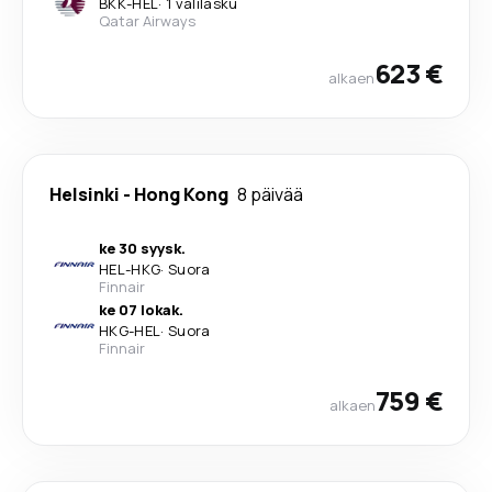
BKK
-
HEL
·
1 välilasku
Qatar Airways
623 €
alkaen
Helsinki
-
Hong Kong
8 päivää
ke 30 syysk.
HEL
-
HKG
·
Suora
Finnair
ke 07 lokak.
HKG
-
HEL
·
Suora
Finnair
759 €
alkaen