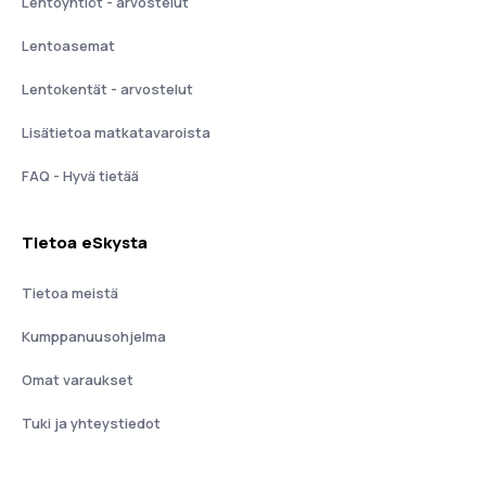
Lentoyhtiöt - arvostelut
Lentoasemat
Lentokentät - arvostelut
Lisätietoa matkatavaroista
FAQ - Hyvä tietää
Tietoa eSkysta
Tietoa meistä
Kumppanuusohjelma
Omat varaukset
Tuki ja yhteystiedot