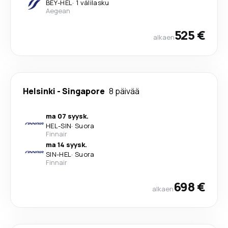
BEY
-
HEL
·
1 välilasku
Aegean
525 €
alkaen
Helsinki
-
Singapore
8 päivää
ma 07 syysk.
HEL
-
SIN
·
Suora
Finnair
ma 14 syysk.
SIN
-
HEL
·
Suora
Finnair
698 €
alkaen