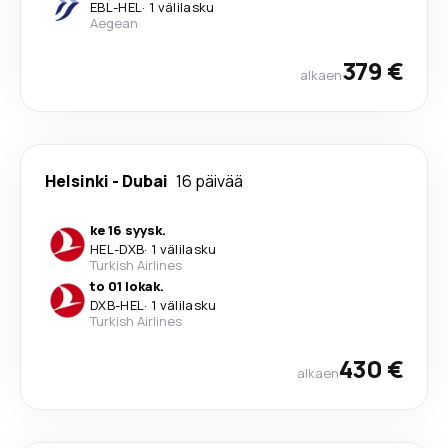
EBL
-
HEL
·
1 välilasku
Aegean
379 €
alkaen
Helsinki
-
Dubai
16 päivää
ke 16 syysk.
HEL
-
DXB
·
1 välilasku
Turkish Airlines
to 01 lokak.
DXB
-
HEL
·
1 välilasku
Turkish Airlines
430 €
alkaen