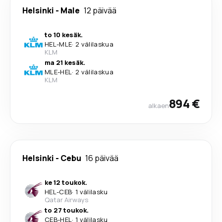
Helsinki
-
Male
12 päivää
to 10 kesäk.
HEL
-
MLE
·
2 välilaskua
KLM
ma 21 kesäk.
MLE
-
HEL
·
2 välilaskua
KLM
894 €
alkaen
Helsinki
-
Cebu
16 päivää
ke 12 toukok.
HEL
-
CEB
·
1 välilasku
Qatar Airways
to 27 toukok.
CEB
-
HEL
·
1 välilasku