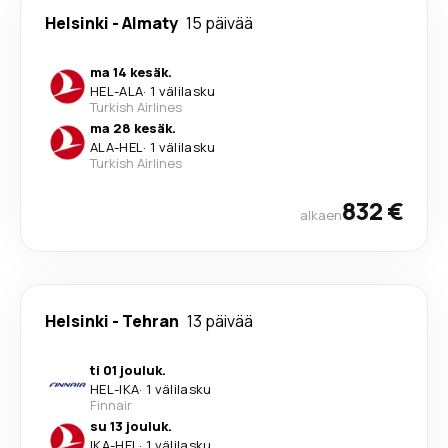
Helsinki
-
Almaty
15 päivää
ma 14 kesäk.
HEL
-
ALA
·
1 välilasku
Turkish Airlines
ma 28 kesäk.
ALA
-
HEL
·
1 välilasku
Turkish Airlines
832 €
alkaen
Helsinki
-
Tehran
13 päivää
ti 01 jouluk.
HEL
-
IKA
·
1 välilasku
Finnair
su 13 jouluk.
IKA
-
HEL
·
1 välilasku