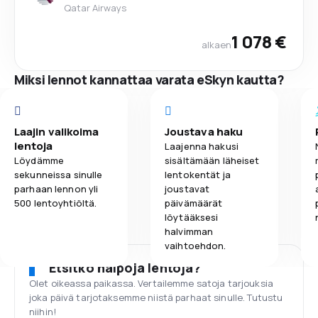
Qatar Airways
1 078 €
alkaen
Miksi lennot kannattaa varata eSkyn kautta?
Laajin valikoima
Joustava haku
lentoja
Laajenna hakusi
Löydämme
sisältämään läheiset
sekunneissa sinulle
lentokentät ja
parhaan lennon yli
joustavat
500 lentoyhtiöltä.
päivämäärät
löytääksesi
halvimman
vaihtoehdon.
Etsitkö halpoja lentoja?
Olet oikeassa paikassa. Vertailemme satoja tarjouksia
joka päivä tarjotaksemme niistä parhaat sinulle. Tutustu
niihin!