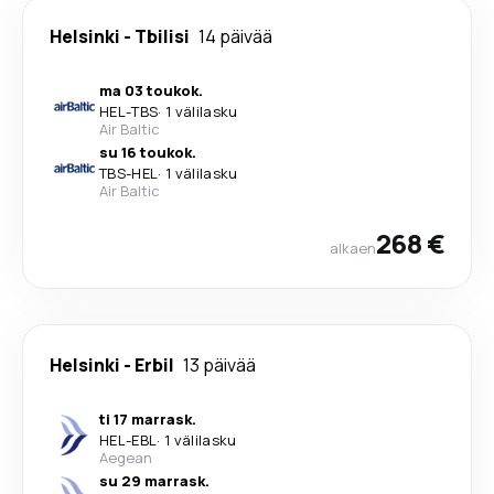
Helsinki
-
Tbilisi
14 päivää
ma 03 toukok.
HEL
-
TBS
·
1 välilasku
Air Baltic
su 16 toukok.
TBS
-
HEL
·
1 välilasku
Air Baltic
268 €
alkaen
Helsinki
-
Erbil
13 päivää
ti 17 marrask.
HEL
-
EBL
·
1 välilasku
Aegean
su 29 marrask.