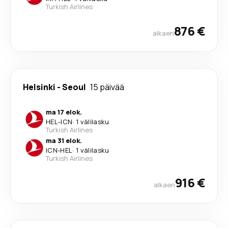
Turkish Airlines
876 €
alkaen
Helsinki
-
Seoul
15 päivää
ma 17 elok.
HEL
-
ICN
·
1 välilasku
Turkish Airlines
ma 31 elok.
ICN
-
HEL
·
1 välilasku
Turkish Airlines
916 €
alkaen