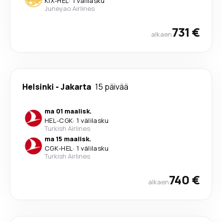
KIX
-
HEL
·
1 välilasku
Juneyao Airlines
731 €
alkaen
Helsinki
-
Jakarta
15 päivää
ma 01 maalisk.
HEL
-
CGK
·
1 välilasku
Turkish Airlines
ma 15 maalisk.
CGK
-
HEL
·
1 välilasku
Turkish Airlines
740 €
alkaen