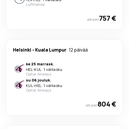
Lufthansa
757 €
alkaen
Helsinki
-
Kuala Lumpur
12 päivää
ke 25 marrask.
HEL
-
KUL
·
1 välilasku
Qatar Airways
su 06 jouluk.
KUL
-
HEL
·
1 välilasku
Qatar Airways
804 €
alkaen