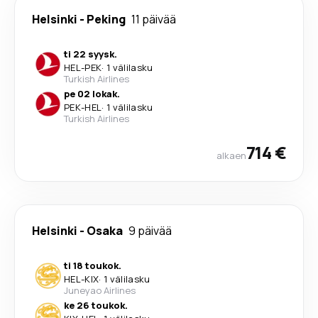
Helsinki
-
Peking
11 päivää
ti 22 syysk.
HEL
-
PEK
·
1 välilasku
Turkish Airlines
pe 02 lokak.
PEK
-
HEL
·
1 välilasku
Turkish Airlines
714 €
alkaen
Helsinki
-
Osaka
9 päivää
ti 18 toukok.
HEL
-
KIX
·
1 välilasku
Juneyao Airlines
ke 26 toukok.