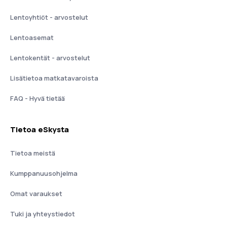
Lentoyhtiöt - arvostelut
Lentoasemat
Lentokentät - arvostelut
Lisätietoa matkatavaroista
FAQ - Hyvä tietää
Tietoa eSkysta
Tietoa meistä
Kumppanuusohjelma
Omat varaukset
Tuki ja yhteystiedot