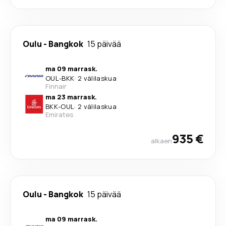
Oulu
-
Bangkok
15 päivää
ma 09 marrask.
OUL
-
BKK
·
2 välilaskua
Finnair
ma 23 marrask.
BKK
-
OUL
·
2 välilaskua
Emirates
935 €
alkaen
Oulu
-
Bangkok
15 päivää
ma 09 marrask.