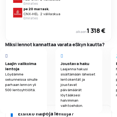
Emirates
pe 20 marrask.
CNX
-
HEL
·
2 välilaskua
Emirates
1 318 €
alkaen
Miksi lennot kannattaa varata eSkyn kautta?
Laajin valikoima
Joustava haku
lentoja
Laajenna hakusi
Löydämme
sisältämään läheiset
sekunneissa sinulle
lentokentät ja
parhaan lennon yli
joustavat
500 lentoyhtiöltä.
päivämäärät
löytääksesi
halvimman
vaihtoehdon.
Etsitkö halpoja lentoja?