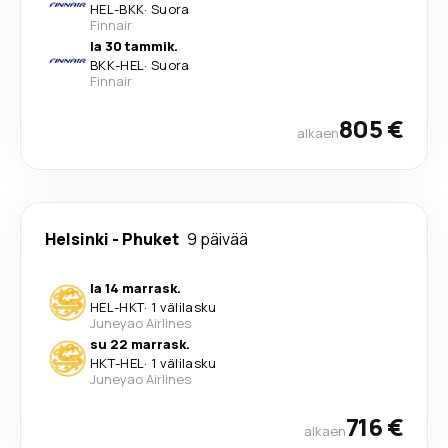
HEL
-
BKK
·
Suora
Finnair
la 30 tammik.
BKK
-
HEL
·
Suora
Finnair
805 €
alkaen
Helsinki
-
Phuket
9 päivää
la 14 marrask.
HEL
-
HKT
·
1 välilasku
Juneyao Airlines
su 22 marrask.
HKT
-
HEL
·
1 välilasku
Juneyao Airlines
716 €
alkaen