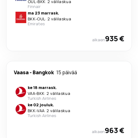
OUL
-
BKK
·
2 välilaskua
Finnair
ma 23 marrask.
BKK
-
OUL
·
2 välilaskua
Emirates
935 €
alkaen
Vaasa
-
Bangkok
15 päivää
ke 18 marrask.
VAA
-
BKK
·
2 välilaskua
Turkish Airlines
ke 02 jouluk.
BKK
-
VAA
·
2 välilaskua
Turkish Airlines
963 €
alkaen