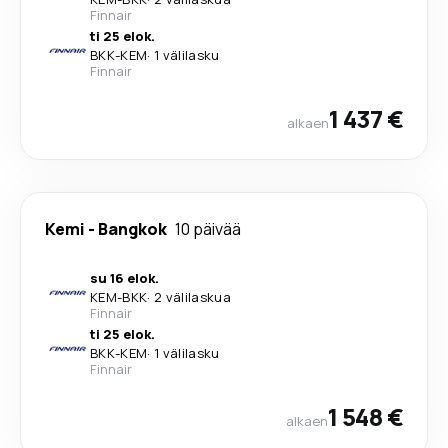
Finnair
ti 25 elok.
BKK
-
KEM
·
1 välilasku
Finnair
1 437 €
alkaen
Kemi
-
Bangkok
10 päivää
su 16 elok.
KEM
-
BKK
·
2 välilaskua
Finnair
ti 25 elok.
BKK
-
KEM
·
1 välilasku
Finnair
1 548 €
alkaen