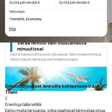
Matkustajat
Etsi
Varaa lentosi vain muutamassa
minuutissa!
Käytä hakukonetta sivun yläosassa. Kerro meille minne ja
milloin haluat lentää ja me hoidamme loput.
Erikoistarjoukset lennoille kohteeseen Udon
Thani
Ei lentoja tällä reitillä
Katso muita tarjouksia, jotka saattavat kiinnostaa sinua.