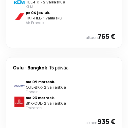
HEL
-
HKT
·
2 välilaskua
KLM
pe 04 jouluk.
HKT
-
HEL
·
1 välilasku
Air France
765 €
alkaen
Oulu
-
Bangkok
15 päivää
ma 09 marrask.
OUL
-
BKK
·
2 välilaskua
Finnair
ma 23 marrask.
BKK
-
OUL
·
2 välilaskua
Emirates
935 €
alkaen