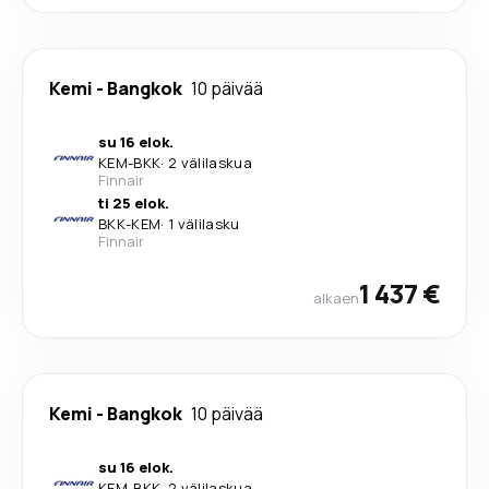
Kemi
-
Bangkok
10 päivää
su 16 elok.
KEM
-
BKK
·
2 välilaskua
Finnair
ti 25 elok.
BKK
-
KEM
·
1 välilasku
Finnair
1 437 €
alkaen
Kemi
-
Bangkok
10 päivää
su 16 elok.
KEM
-
BKK
·
2 välilaskua