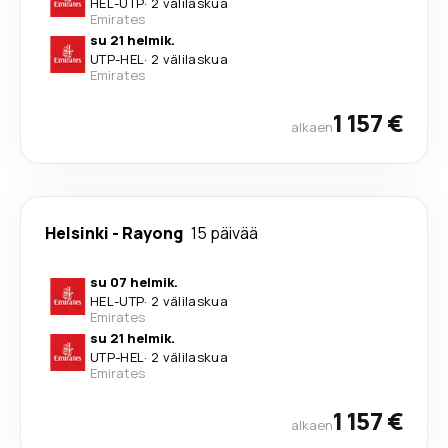
HEL
-
UTP
·
2 välilaskua
Emirates
su 21 helmik.
UTP
-
HEL
·
2 välilaskua
Emirates
1 157 €
alkaen
Helsinki
-
Rayong
15 päivää
su 07 helmik.
HEL
-
UTP
·
2 välilaskua
Emirates
su 21 helmik.
UTP
-
HEL
·
2 välilaskua
Emirates
1 157 €
alkaen