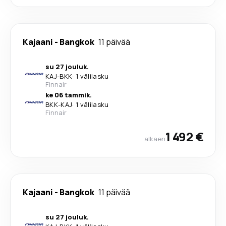
Kajaani
-
Bangkok
11 päivää
su 27 jouluk.
KAJ
-
BKK
·
1 välilasku
Finnair
ke 06 tammik.
BKK
-
KAJ
·
1 välilasku
Finnair
1 492 €
alkaen
Kajaani
-
Bangkok
11 päivää
su 27 jouluk.