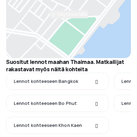
Näytä kartalla
Suositut lennot maahan Thaimaa. Matkailijat
rakastavat myös näitä kohteita
Lennot kohteeseen Bangkok
Lennot
Lennot kohteeseen Bo Phut
Lennot
Lennot kohteeseen Khon Kaen