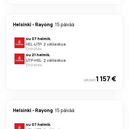
Helsinki
-
Rayong
15 päivää
su 07 helmik.
HEL
-
UTP
·
2 välilaskua
Emirates
su 21 helmik.
UTP
-
HEL
·
2 välilaskua
Emirates
1 157 €
alkaen
Helsinki
-
Rayong
15 päivää
su 07 helmik.