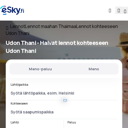
Lennot
Lennot maahan Thaimaa
Lennot kohteeseen
Udon Thani
Udon Thani - Halvat lennot kohteeseen
Udon Thani
Meno-paluu
Meno
Lähtöpaikka
Kohteeseen
Lähtö
Paluu