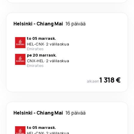
Helsinki
-
Chiang Mai
16 päivää
to 05 marrask.
HEL
-
CNX
·
2 välilaskua
Emirates
pe 20 marrask.
CNX
-
HEL
·
2 välilaskua
Emirates
1 318 €
alkaen
Helsinki
-
Chiang Mai
16 päivää
to 05 marrask.
HEL
-
CNX
·
2 välilaskua