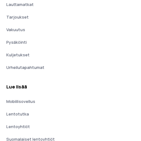
Lauttamatkat
Tarjoukset
Vakuutus
Pysäköinti
Kuljetukset
Urheilutapahtumat
Lue lisää
Mobiilisovellus
Lentotutka
Lentoyhtiöt
Suomalaiset lentoyhtiöt