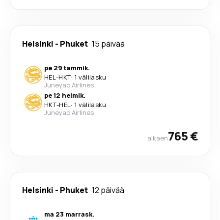
Helsinki
-
Phuket
15 päivää
pe 29 tammik.
HEL
-
HKT
·
1 välilasku
Juneyao Airlines
pe 12 helmik.
HKT
-
HEL
·
1 välilasku
Juneyao Airlines
765 €
alkaen
Helsinki
-
Phuket
12 päivää
ma 23 marrask.