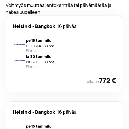
Voit myös muuttaa lentokenttää tai päivämäärää ja
hakea uudelleen.
Helsinki
-
Bangkok
16 päivää
pe 15 tammik.
HEL
-
BKK
·
Suora
Finnair
la 30 tammik.
BKK
-
HEL
·
Suora
Finnair
772 €
alkaen
Helsinki
-
Bangkok
16 päivää
pe 15 tammik.