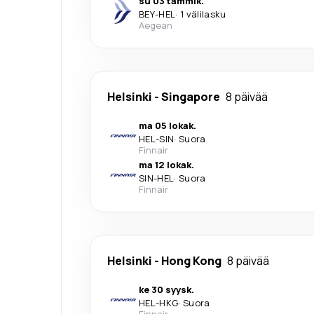
su 03 tammik.
BEY
-
HEL
·
1 välilasku
Aegean
Helsinki
-
Singapore
8 päivää
ma 05 lokak.
HEL
-
SIN
·
Suora
Finnair
ma 12 lokak.
SIN
-
HEL
·
Suora
Finnair
Helsinki
-
Hong Kong
8 päivää
ke 30 syysk.
HEL
-
HKG
·
Suora
Finnair