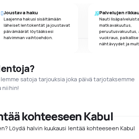
Joustava haku
Palvelujen rikka
Laajenna hakusi sisältämään
Nauti lisäpalveluista
läheiset lentokentät ja joustavat
matkavakuutus,
päivämäärät löytääksesi
peruutusvakuutus,
halvimman vaihtoehdon.
vuokraus, paikallise
nähtävyydet ja muit
lentoja?
ailemme satoja tarjouksia joka päivä tarjotaksemme
 niihin!
entää kohteeseen Kabul
n? Löydä halvin kuukausi lentää kohteeseen Kabul