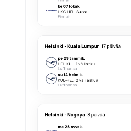
ke 07 lokak.
HKG
-
HEL
·
Suora
Finnair
Helsinki
-
Kuala Lumpur
17 päivää
pe 29 tammik.
HEL
-
KUL
·
1 välilasku
Lufthansa
su 14 helmik.
KUL
-
HEL
·
2 välilaskua
Lufthansa
Helsinki
-
Nagoya
8 päivää
ma 28 syysk.