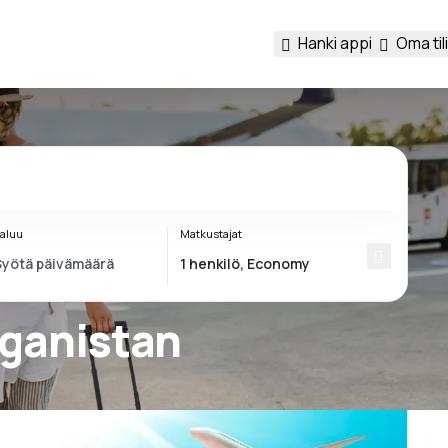
Hanki appi
Oma tili
aluu
Matkustajat
fganistan