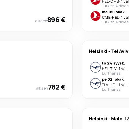
HEL
-
CMB
·
1 vä
Turkish Airlines
ma 05 lokak.
896 €
CMB
-
HEL
·
1 vä
alkaen
Turkish Airlines
Helsinki
-
Tel Aviv
to 24 syysk.
HEL
-
TLV
·
1 väli
Lufthansa
pe 02 lokak.
782 €
TLV
-
HEL
·
1 väli
alkaen
Lufthansa
Helsinki
-
Male
12