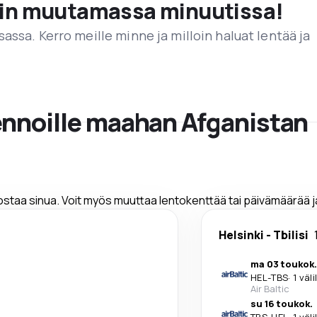
vain muutamassa minuutissa!
assa. Kerro meille minne ja milloin haluat lentää ja
ennoille maahan Afganistan
nostaa sinua. Voit myös muuttaa lentokenttää tai päivämäärää 
Helsinki
-
Tbilisi
ma 03 toukok.
HEL
-
TBS
·
1 väl
Air Baltic
su 16 toukok.
TBS
-
HEL
·
1 väl