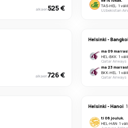
ke 14 lokak.
525 €
TAS
-
HEL
·
1 väl
alkaen
Uzbekistan Ai
Helsinki
-
Bangko
ma 09 marras
HEL
-
BKK
·
1 väl
Qatar Airways
ma 23 marras
726 €
BKK
-
HEL
·
1 väl
alkaen
Qatar Airways
Helsinki
-
Hanoi
ti 08 jouluk.
HEL
-
HAN
·
1 väl
Juneyao Airlin