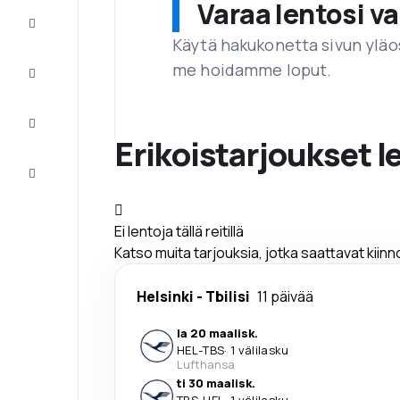
Varaa lentosi 
Tarjoukset
Käytä hakukonetta sivun yläos
me hoidamme loput.
Viimeistele
matka
Inspiraatiota
ja vinkkejä
Erikoistarjoukset l
Asiakaspalvelu
Ei lentoja tällä reitillä
Katso muita tarjouksia, jotka saattavat kiin
Helsinki
-
Tbilisi
11 päivää
la 20 maalisk.
HEL
-
TBS
·
1 välilasku
Lufthansa
ti 30 maalisk.
TBS
-
HEL
·
1 välilasku