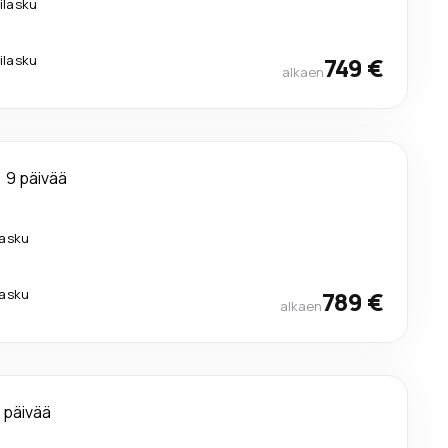
lilasku
lilasku
749 €
alkaen
9 päivää
lasku
lasku
789 €
alkaen
 päivää