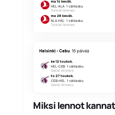
ma 14 kesäk.
HEL
-
ALA
·
1 välilasku
Turkish Airlines
ma 28 kesäk.
ALA
-
HEL
·
1 välilasku
Turkish Airlines
Helsinki
-
Cebu
16 päivää
ke 12 toukok.
HEL
-
CEB
·
1 välilasku
Qatar Airways
to 27 toukok.
CEB
-
HEL
·
1 välilasku
Qatar Airways
Miksi lennot kanna