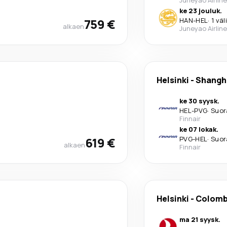
ke 23 jouluk.
759 €
HAN
-
HEL
·
1 väl
alkaen
Juneyao Airlin
Helsinki
-
Shangh
ke 30 syysk.
HEL
-
PVG
·
Suor
Finnair
ke 07 lokak.
619 €
PVG
-
HEL
·
Suor
alkaen
Finnair
Helsinki
-
Colom
ma 21 syysk.