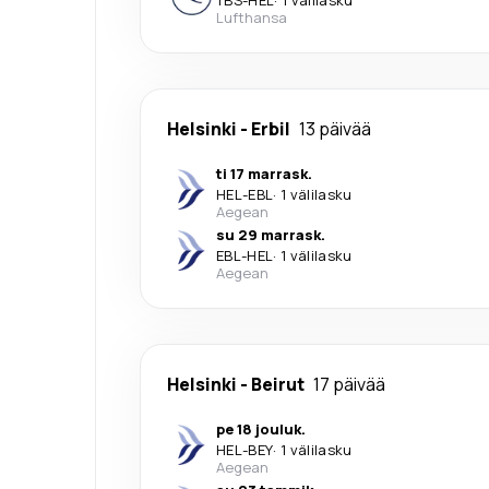
Lufthansa
Helsinki
-
Erbil
13 päivää
ti 17 marrask.
HEL
-
EBL
·
1 välilasku
Aegean
su 29 marrask.
EBL
-
HEL
·
1 välilasku
Aegean
Helsinki
-
Beirut
17 päivää
pe 18 jouluk.
HEL
-
BEY
·
1 välilasku
Aegean