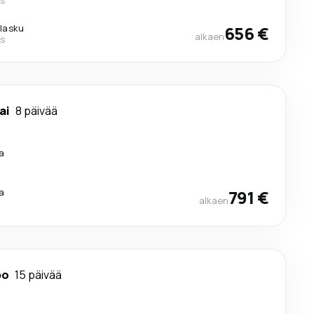
ilasku
656 €
alkaen
es
ai
8 päivää
a
a
791 €
alkaen
bo
15 päivää