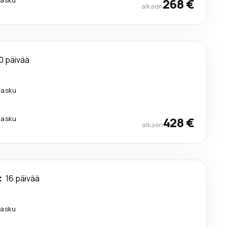
268 €
alkaen
0 päivää
ilasku
ilasku
428 €
alkaen
t
16 päivää
ilasku