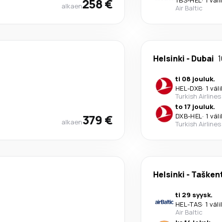
258 €
alkaen
Air Baltic
Helsinki
-
Dubai
1
ti 08 jouluk.
HEL
-
DXB
·
1 väl
Turkish Airlines
to 17 jouluk.
379 €
DXB
-
HEL
·
1 väl
alkaen
Turkish Airlines
Helsinki
-
Tašken
ti 29 syysk.
HEL
-
TAS
·
1 väl
Air Baltic