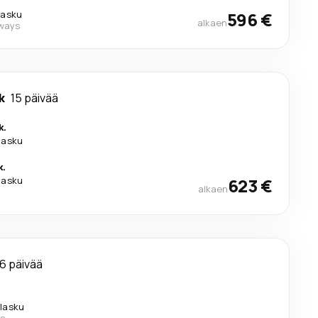
ilasku
596 €
alkaen
rways
k
15 päivää
k.
ilasku
k.
ilasku
623 €
alkaen
16 päivää
ilasku
es