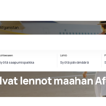
Afganistan
ohteeseen
Lähtö
P
alvat lennot maahan A