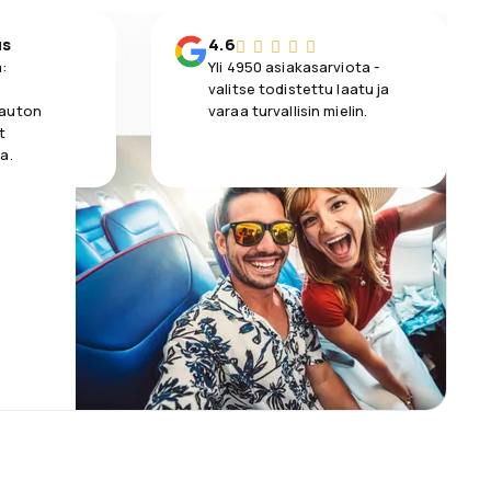
us
4.6
:
Yli 4950 asiakasarviota -
valitse todistettu laatu ja
 auton
varaa turvallisin mielin.
t
a.