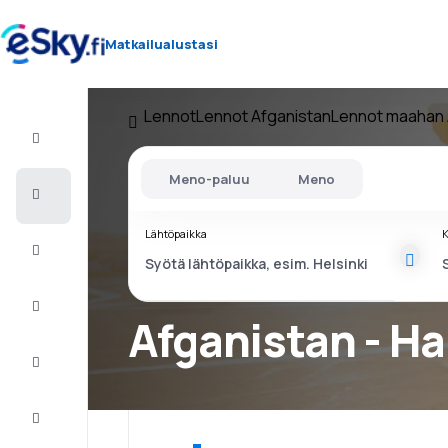
Matkailualustasi
Lennot
Lennot Afganistan
Lennot maahan 
Lento+Hotelli
Meno-paluu
Meno
Halvat
lennot
Lähtöpaikka
K
Lomamatkat
Äkkilähdöt
Afganistan - H
Kaupunkilomat
Majoitus