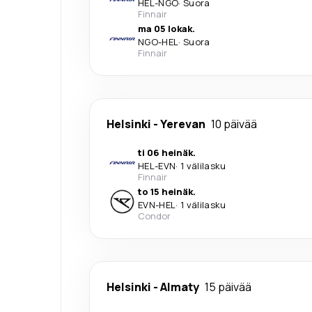
HEL
-
NGO
·
Suora
Finnair
ma 05 lokak.
NGO
-
HEL
·
Suora
Finnair
Helsinki
-
Yerevan
10 päivää
ti 06 heinäk.
HEL
-
EVN
·
1 välilasku
Finnair
to 15 heinäk.
EVN
-
HEL
·
1 välilasku
Condor
Helsinki
-
Almaty
15 päivää