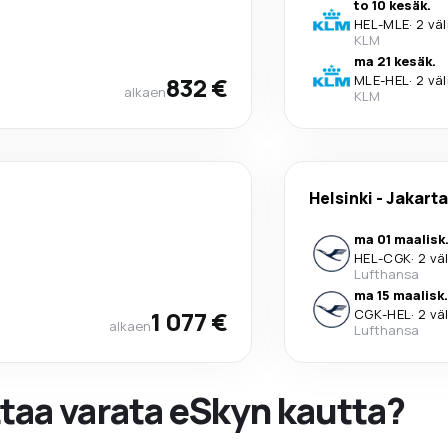
to 10 kesäk.
HEL
-
MLE
·
2 väl
KLM
ma 21 kesäk.
832 €
MLE
-
HEL
·
2 väl
alkaen
KLM
Helsinki
-
Jakarta
ma 01 maalisk
HEL
-
CGK
·
2 vä
Lufthansa
ma 15 maalisk.
1 077 €
CGK
-
HEL
·
2 vä
alkaen
Lufthansa
ttaa varata eSkyn kautta?