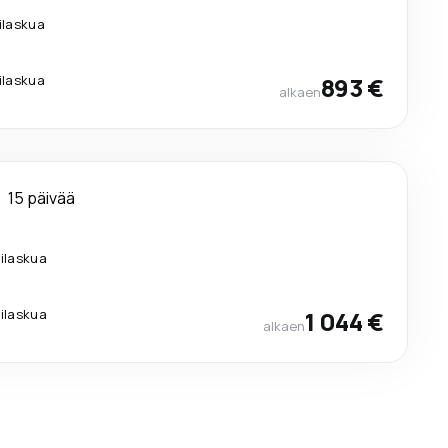
ilaskua
ilaskua
893 €
alkaen
15 päivää
.
lilaskua
lilaskua
1 044 €
alkaen