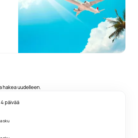
ja hakea uudelleen.
14 päivää
ilasku
ilasku