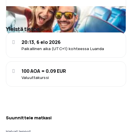
Yleistä tietoa
20:13, 6 elo 2026
Paikallinen aika (UTC+1) kohteessa Luanda
100 AOA = 0.09 EUR
Valuuttakurssi
Suunnittele matkasi
Halvat lennot