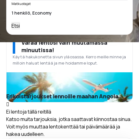
Matkustajat
Etsi
Varaa lentosi vain muutamassa
minuutissa!
Käytä hakukonetta sivun yläosassa. Kerro meille minne ja
milloin haluat lentää ja me hoidamme loput.
Erikoistarjoukset lennoille maahan Angola
Ei lentoja tällä reitillä
Katso muita tarjouksia, jotka saattavat kiinnostaa sinua.
Voit myös muuttaa lentokenttää tai päivämäärää ja
hakea uudelleen.