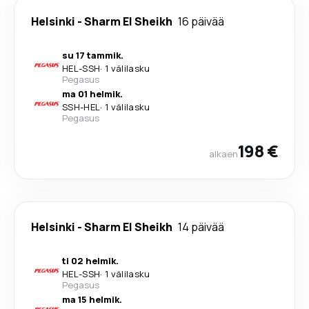
Helsinki
-
Sharm El Sheikh
16 päivää
su 17 tammik.
HEL
-
SSH
·
1 välilasku
Pegasus
ma 01 helmik.
SSH
-
HEL
·
1 välilasku
Pegasus
198 €
alkaen
Helsinki
-
Sharm El Sheikh
14 päivää
ti 02 helmik.
HEL
-
SSH
·
1 välilasku
Pegasus
ma 15 helmik.