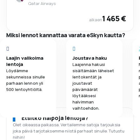
Qatar Airways
1 465 €
alkaen
Miksi lennot kannattaa varata eSkyn kautta?
Laajin valikoima
Joustava haku
lentoja
Laajenna hakusi
Löydämme
sisältämään läheiset
sekunneissa sinulle
lentokentät ja
parhaan lennon yli
joustavat
500 lentoyhtiöltä.
päivämäärät
löytääksesi
halvimman
vaihtoehdon.
Etsitkö halpoja lentoja?
Olet oikeassa paikassa. Vertailemme satoja tarjouksia
joka päivä tarjotaksemme niistä parhaat sinulle. Tutustu
niihin!