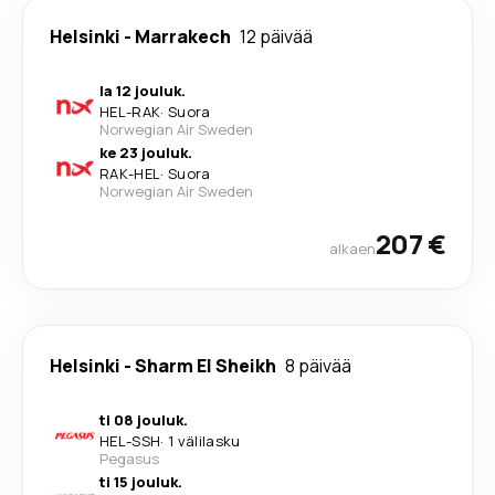
Helsinki
-
Marrakech
12 päivää
la 12 jouluk.
HEL
-
RAK
·
Suora
Norwegian Air Sweden
ke 23 jouluk.
RAK
-
HEL
·
Suora
Norwegian Air Sweden
207 €
alkaen
Helsinki
-
Sharm El Sheikh
8 päivää
ti 08 jouluk.
HEL
-
SSH
·
1 välilasku
Pegasus
ti 15 jouluk.