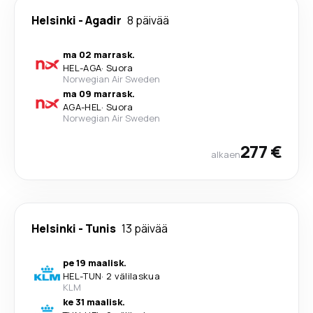
Helsinki
-
Agadir
8 päivää
ma 02 marrask.
HEL
-
AGA
·
Suora
Norwegian Air Sweden
ma 09 marrask.
AGA
-
HEL
·
Suora
Norwegian Air Sweden
277 €
alkaen
Helsinki
-
Tunis
13 päivää
pe 19 maalisk.
HEL
-
TUN
·
2 välilaskua
KLM
ke 31 maalisk.