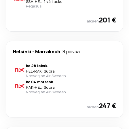
SSH
-
HEL
·
1 välilasku
Pegasus
201 €
alkaen
Helsinki
-
Marrakech
8 päivää
ke 28 lokak.
HEL
-
RAK
·
Suora
Norwegian Air Sweden
ke 04 marrask.
RAK
-
HEL
·
Suora
Norwegian Air Sweden
247 €
alkaen