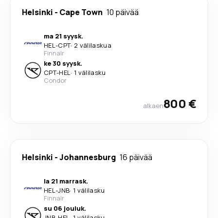
Helsinki
-
Cape Town
10 päivää
ma 21 syysk.
HEL
-
CPT
·
2 välilaskua
Finnair
ke 30 syysk.
CPT
-
HEL
·
1 välilasku
Condor
800 €
alkaen
Helsinki
-
Johannesburg
16 päivää
la 21 marrask.
HEL
-
JNB
·
1 välilasku
Finnair
su 06 jouluk.
JNB
-
HEL
·
1 välilasku