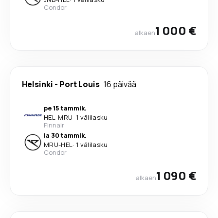
Condor
1 000 €
alkaen
Helsinki
-
Port Louis
16 päivää
pe 15 tammik.
HEL
-
MRU
·
1 välilasku
Finnair
la 30 tammik.
MRU
-
HEL
·
1 välilasku
Condor
1 090 €
alkaen