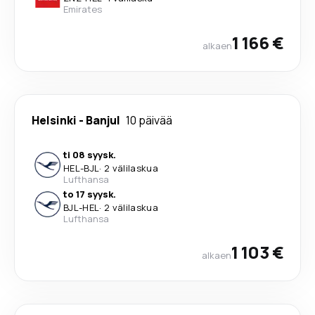
Emirates
1 166 €
alkaen
Helsinki
-
Banjul
10 päivää
ti 08 syysk.
HEL
-
BJL
·
2 välilaskua
Lufthansa
to 17 syysk.
BJL
-
HEL
·
2 välilaskua
Lufthansa
1 103 €
alkaen