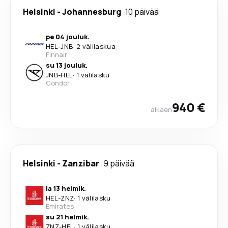
Helsinki
-
Johannesburg
10 päivää
pe 04 jouluk.
HEL
-
JNB
·
2 välilaskua
Finnair
su 13 jouluk.
JNB
-
HEL
·
1 välilasku
Condor
940 €
alkaen
Helsinki
-
Zanzibar
9 päivää
la 13 helmik.
HEL
-
ZNZ
·
1 välilasku
Emirates
su 21 helmik.
ZNZ
-
HEL
·
1 välilasku