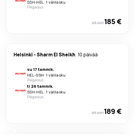
SSH
-
HEL
·
1 välilasku
Pegasus
185 €
alkaen
Helsinki
-
Sharm El Sheikh
10 päivää
su 17 tammik.
HEL
-
SSH
·
1 välilasku
Pegasus
ti 26 tammik.
SSH
-
HEL
·
1 välilasku
Pegasus
189 €
alkaen