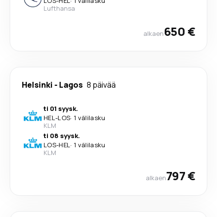
LOS
-
HEL
·
1 välilasku
Lufthansa
650 €
alkaen
Helsinki
-
Lagos
8 päivää
ti 01 syysk.
HEL
-
LOS
·
1 välilasku
KLM
ti 08 syysk.
LOS
-
HEL
·
1 välilasku
KLM
797 €
alkaen