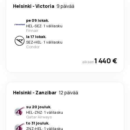
Helsinki
-
Victoria
9 päivää
pe 09 lokak.
HEL
-
SEZ
·
1 välilasku
Finnair
la 17 lokak.
SEZ
-
HEL
·
1 välilasku
Condor
1 440 €
alkaen
Helsinki
-
Zanzibar
12 päivää
su 20 jouluk.
HEL
-
ZNZ
·
1 välilasku
Qatar Airways
to 31 jouluk.
ZNZ
-
HEL
·
1 välilasku