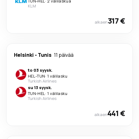
TUN
-
HEL
·
2 välilaskua
KLM
317 €
alkaen
Helsinki
-
Tunis
11 päivää
to 03 syysk.
HEL
-
TUN
·
1 välilasku
Turkish Airlines
su 13 syysk.
TUN
-
HEL
·
1 välilasku
Turkish Airlines
441 €
alkaen