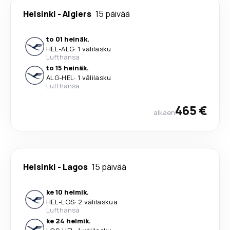
Helsinki
-
Algiers
15 päivää
to 01 heinäk.
HEL
-
ALG
·
1 välilasku
Lufthansa
to 15 heinäk.
ALG
-
HEL
·
1 välilasku
Lufthansa
465 €
alkaen
Helsinki
-
Lagos
15 päivää
ke 10 helmik.
HEL
-
LOS
·
2 välilaskua
Lufthansa
ke 24 helmik.