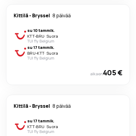
Kittilä
-
Bryssel
8 päivää
su 10 tammik.
KTT
-
BRU
·
Suora
TUI fly Belgium
su 17 tammik.
BRU
-
KTT
·
Suora
TUI fly Belgium
405 €
alkaen
Kittilä
-
Bryssel
8 päivää
su 17 tammik.
KTT
-
BRU
·
Suora
TUI fly Belgium