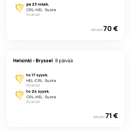
pe 23 lokak.
CRL
-
HEL
·
Suora
Ryanair
70 €
alkaen
Helsinki
-
Bryssel
8 päivää
to 17 syysk.
HEL
-
CRL
·
Suora
Ryanair
to 24 syysk.
CRL
-
HEL
·
Suora
Ryanair
71 €
alkaen