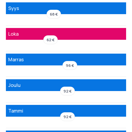
Syys
68 €
Loka
62 €
Marras
96 €
Joulu
92 €
Tammi
92 €