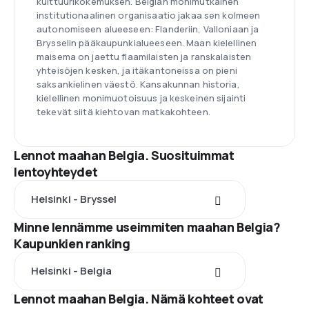
kulttuurikokemuksen. Belgian monimutkainen
institutionaalinen organisaatio jakaa sen kolmeen
autonomiseen alueeseen: Flanderiin, Valloniaan ja
Brysselin pääkaupunkialueeseen. Maan kielellinen
maisema on jaettu flaamilaisten ja ranskalaisten
yhteisöjen kesken, ja itäkantoneissa on pieni
saksankielinen väestö. Kansakunnan historia,
kielellinen monimuotoisuus ja keskeinen sijainti
tekevät siitä kiehtovan matkakohteen.
Lennot maahan Belgia. Suosituimmat
lentoyhteydet
Helsinki - Bryssel
Minne lennämme useimmiten maahan Belgia?
Kaupunkien ranking
Helsinki - Belgia
Lennot maahan Belgia. Nämä kohteet ovat