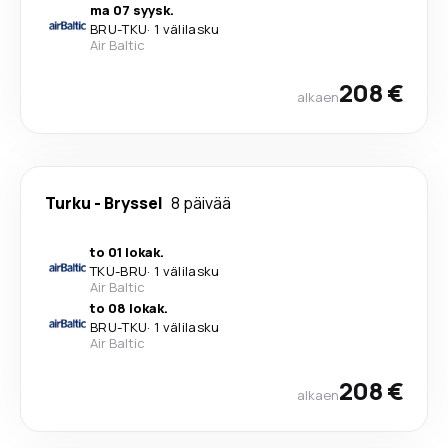
ma 07 syysk.
BRU
-
TKU
·
1 välilasku
Air Baltic
208 €
alkaen
Turku
-
Bryssel
8 päivää
to 01 lokak.
TKU
-
BRU
·
1 välilasku
Air Baltic
to 08 lokak.
BRU
-
TKU
·
1 välilasku
Air Baltic
208 €
alkaen