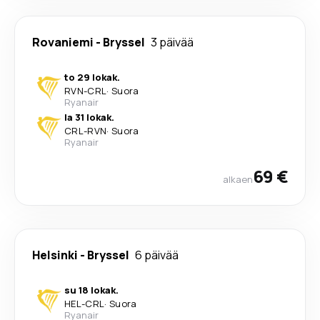
Rovaniemi
-
Bryssel
3 päivää
to 29 lokak.
RVN
-
CRL
·
Suora
Ryanair
la 31 lokak.
CRL
-
RVN
·
Suora
Ryanair
69 €
alkaen
Helsinki
-
Bryssel
6 päivää
su 18 lokak.
HEL
-
CRL
·
Suora
Ryanair