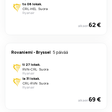
to 08 lokak.
CRL
-
HEL
·
Suora
Ryanair
62 €
alkaen
Rovaniemi
-
Bryssel
5 päivää
ti 27 lokak.
RVN
-
CRL
·
Suora
Ryanair
la 31 lokak.
CRL
-
RVN
·
Suora
Ryanair
69 €
alkaen