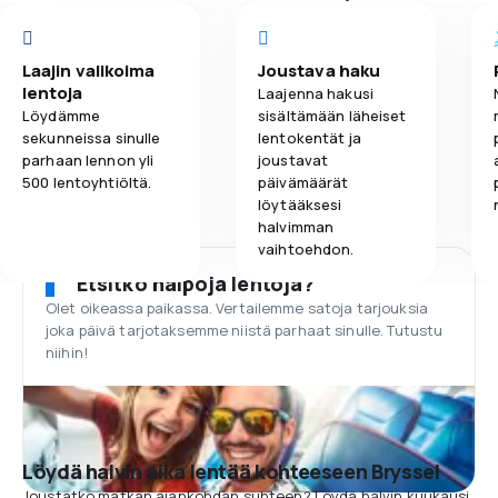
Laajin valikoima
Joustava haku
lentoja
Laajenna hakusi
Löydämme
sisältämään läheiset
sekunneissa sinulle
lentokentät ja
parhaan lennon yli
joustavat
500 lentoyhtiöltä.
päivämäärät
löytääksesi
halvimman
vaihtoehdon.
Etsitkö halpoja lentoja?
Olet oikeassa paikassa. Vertailemme satoja tarjouksia
joka päivä tarjotaksemme niistä parhaat sinulle. Tutustu
niihin!
Löydä halvin aika lentää kohteeseen Bryssel
Joustatko matkan ajankohdan suhteen? Löydä halvin kuukausi