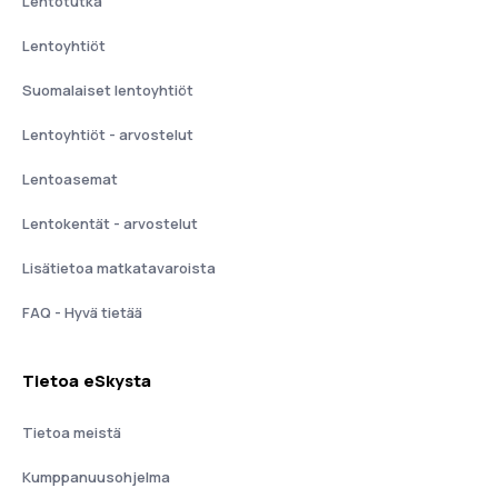
Lentotutka
Lentoyhtiöt
Suomalaiset lentoyhtiöt
Lentoyhtiöt - arvostelut
Lentoasemat
Lentokentät - arvostelut
Lisätietoa matkatavaroista
FAQ - Hyvä tietää
Tietoa eSkysta
Tietoa meistä
Kumppanuusohjelma