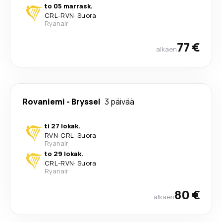
to 05 marrask.
CRL
-
RVN
·
Suora
Ryanair
77 €
alkaen
Rovaniemi
-
Bryssel
3 päivää
ti 27 lokak.
RVN
-
CRL
·
Suora
Ryanair
to 29 lokak.
CRL
-
RVN
·
Suora
Ryanair
80 €
alkaen