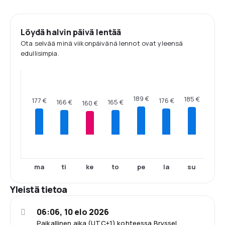
Löydä halvin päivä lentää
Ota selvää minä viikonpäivänä lennot ovat yleensä
edullisimpia.
189 €
185 €
177 €
176 €
166 €
165 €
160 €
ma
ti
ke
to
pe
la
su
Yleistä tietoa
06:06, 10 elo 2026
Paikallinen aika (UTC+1) kohteessa Bryssel