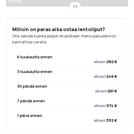
Heinä
??
Milloin on paras aika ostaa lentoliput?
Ota selvää kuinka paljon etukäteen meno-paluulennot
kannattaa varata.
6 kuukautta ennen
alkaen
282 €
3 kuukautta ennen
alkaen
246 €
30 päivää ennen
alkaen
261 €
7 päivää ennen
alkaen
374 €
1 päivä ennen
alkaen
392 €