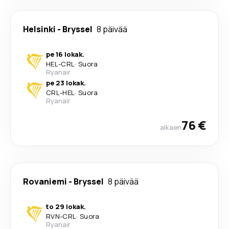
Helsinki
-
Bryssel
8 päivää
pe 16 lokak.
HEL
-
CRL
·
Suora
Ryanair
pe 23 lokak.
CRL
-
HEL
·
Suora
Ryanair
76 €
alkaen
Rovaniemi
-
Bryssel
8 päivää
to 29 lokak.
RVN
-
CRL
·
Suora
Ryanair