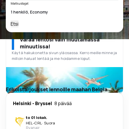
Matkustajat
Etsi
Varaa lentosi vain muutamassa
minuutissa!
Käytä hakukonetta sivun yläosassa. Kerro meille minne ja
milloin haluat lentää ja me hoidamme loput.
Erikoistarjoukset lennoille maahan Belgia
Helsinki
-
Bryssel
8 päivää
to 01 lokak.
HEL
-
CRL
·
Suora
Ryanair