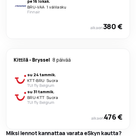
pe 16 lokak.
BRU
-
VAA
·
1 välilasku
Finnair
380 €
alkaen
Kittilä
-
Bryssel
8 päivää
su 24 tammik.
KTT
-
BRU
·
Suora
TUI fly Belgium
su 31 tammik.
BRU
-
KTT
·
Suora
TUI fly Belgium
476 €
alkaen
Miksi lennot kannattaa varata eSkyn kautta?