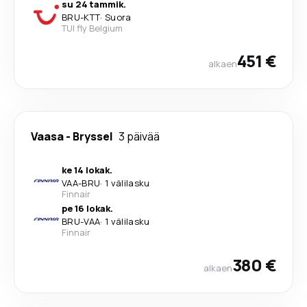
su 24 tammik.
BRU
-
KTT
·
Suora
TUI fly Belgium
451 €
alkaen
Vaasa
-
Bryssel
3 päivää
ke 14 lokak.
VAA
-
BRU
·
1 välilasku
Finnair
pe 16 lokak.
BRU
-
VAA
·
1 välilasku
Finnair
380 €
alkaen