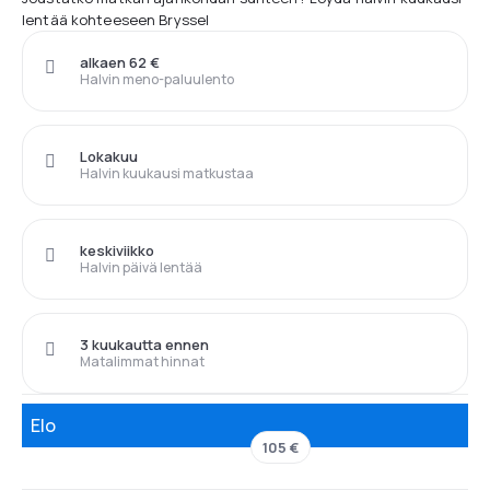
lentää kohteeseen Bryssel
alkaen 62 €
Halvin meno-paluulento
Lokakuu
Halvin kuukausi matkustaa
keskiviikko
Halvin päivä lentää
3 kuukautta ennen
Matalimmat hinnat
Elo
105 €