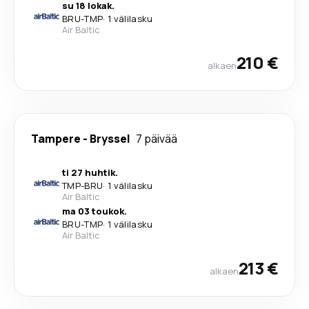
su 18 lokak.
BRU
-
TMP
·
1 välilasku
Air Baltic
210 €
alkaen
Tampere
-
Bryssel
7 päivää
ti 27 huhtik.
TMP
-
BRU
·
1 välilasku
Air Baltic
ma 03 toukok.
BRU
-
TMP
·
1 välilasku
Air Baltic
213 €
alkaen