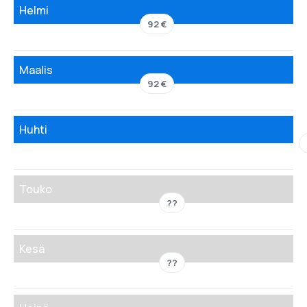
Helmi
92 €
Maalis
92 €
Huhti
Touko
??
Kesä
??