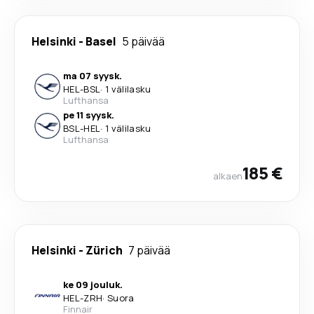
Helsinki
-
Basel
5 päivää
ma 07 syysk.
HEL
-
BSL
·
1 välilasku
Lufthansa
pe 11 syysk.
BSL
-
HEL
·
1 välilasku
Lufthansa
185 €
alkaen
Helsinki
-
Zürich
7 päivää
ke 09 jouluk.
HEL
-
ZRH
·
Suora
Finnair