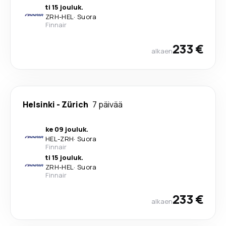
ti 15 jouluk.
ZRH
-
HEL
·
Suora
Finnair
233 €
alkaen
Helsinki
-
Zürich
7 päivää
ke 09 jouluk.
HEL
-
ZRH
·
Suora
Finnair
ti 15 jouluk.
ZRH
-
HEL
·
Suora
Finnair
233 €
alkaen