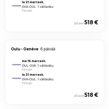
la 21 marrask.
GVA
-
OUL
·
1 välilasku
Finnair
518 €
alkaen
Oulu
-
Genève
6 päivää
ma 16 marrask.
OUL
-
GVA
·
1 välilasku
Finnair
la 21 marrask.
GVA
-
OUL
·
1 välilasku
Finnair
518 €
alkaen