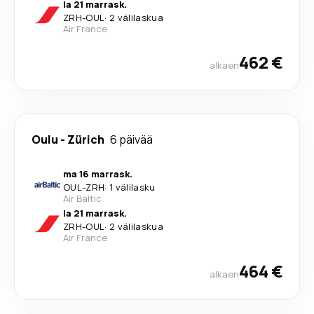
la 21 marrask.
ZRH
-
OUL
·
2 välilaskua
Air France
462 €
alkaen
Oulu
-
Zürich
6 päivää
ma 16 marrask.
OUL
-
ZRH
·
1 välilasku
Air Baltic
la 21 marrask.
ZRH
-
OUL
·
2 välilaskua
Air France
464 €
alkaen