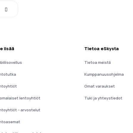
e lisää
Tietoa eSkysta
biilisovellus
Tietoa meistä
ntotutka
Kumppanuusohjelma
ntoyhtiöt
Omat varaukset
omalaiset lentoyhtiöt
Tuki ja yhteystiedot
ntoyhtiöt - arvostelut
ntoasemat