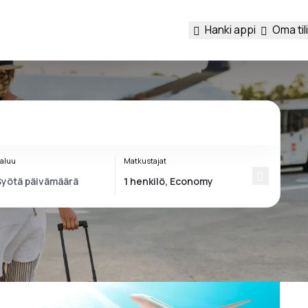
Hanki appi
Oma tili
aluu
Matkustajat