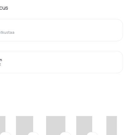
cus
atkustaa
en
t