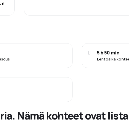
4 €
5 h 50 min
ascus
Lentoaika kohtee
ia. Nämä kohteet ovat lista