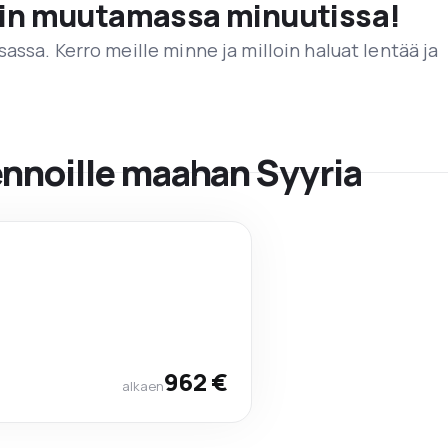
vain muutamassa minuutissa!
assa. Kerro meille minne ja milloin haluat lentää ja
ennoille maahan Syyria
962 €
alkaen