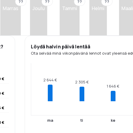
??
??
??
??
Marras
Joulu
Tammi
Helmi
Maal
t?
Löydä halvin päivä lentää
Ota selvää minä viikonpäivänä lennot ovat yleensä edu
9 €
2 644 €
2 305 €
1 646 €
0 €
5 €
ma
ti
ke
1 €