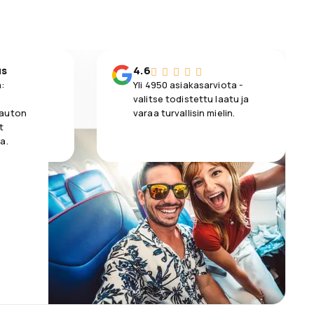
us
4.6
:
Yli 4950 asiakasarviota -
valitse todistettu laatu ja
 auton
varaa turvallisin mielin.
t
a.