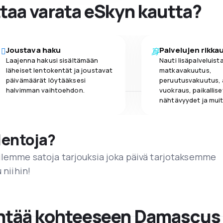
ttaa varata eSkyn kautta?
Joustava haku
Palvelujen rikka
Laajenna hakusi sisältämään
Nauti lisäpalveluista
läheiset lentokentät ja joustavat
matkavakuutus,
päivämäärät löytääksesi
peruutusvakuutus,
halvimman vaihtoehdon.
vuokraus, paikallise
nähtävyydet ja muit
lentoja?
ailemme satoja tarjouksia joka päivä tarjotaksemme
 niihin!
lentää kohteeseen Damascus