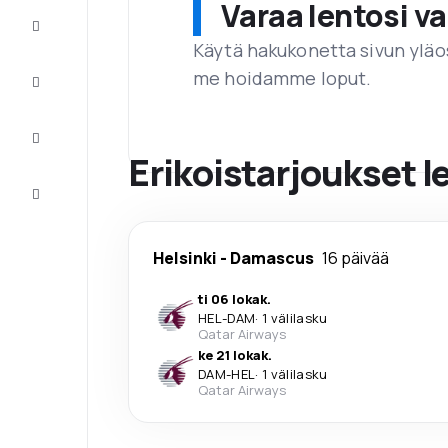
Varaa lentosi 
Tarjoukset
Käytä hakukonetta sivun yläos
me hoidamme loput.
Viimeistele
matka
Inspiraatiota
ja vinkkejä
Erikoistarjoukset l
Asiakaspalvelu
Helsinki
-
Damascus
16 päivää
ti 06 lokak.
HEL
-
DAM
·
1 välilasku
Qatar Airways
ke 21 lokak.
DAM
-
HEL
·
1 välilasku
Qatar Airways