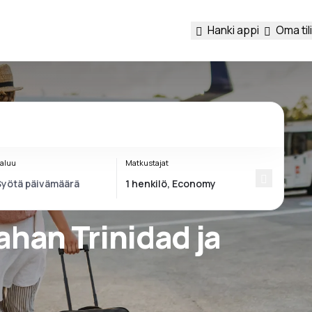
Hanki appi
Oma tili
aluu
Matkustajat
ahan Trinidad ja