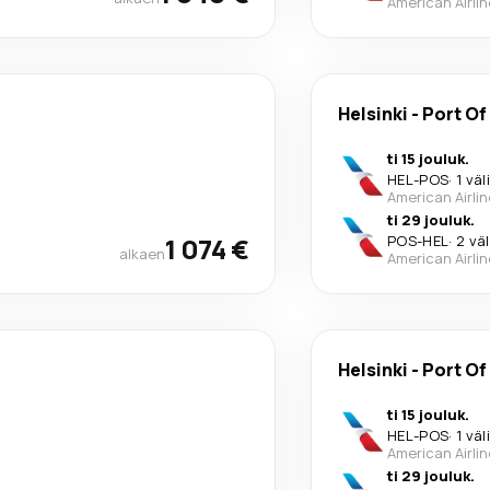
American Airli
Helsinki
-
Port Of
ti 15 jouluk.
HEL
-
POS
·
1 väl
American Airli
ti 29 jouluk.
1 074 €
POS
-
HEL
·
2 vä
alkaen
American Airli
Helsinki
-
Port Of
ti 15 jouluk.
HEL
-
POS
·
1 väl
American Airli
ti 29 jouluk.