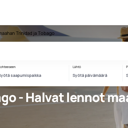
maahan Trinidad ja Tobago
ohteeseen
Lähtö
P
ago - Halvat lennot ma