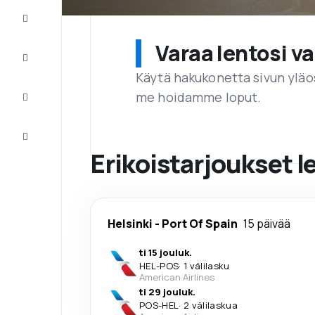
Tarjoukset
Varaa lentosi 
Viimeistele
matka
Käytä hakukonetta sivun yläos
Inspiraatiota
me hoidamme loput.
ja vinkkejä
Asiakaspalvelu
Erikoistarjoukset l
Helsinki
-
Port Of Spain
15 päivää
ti 15 jouluk.
HEL
-
POS
·
1 välilasku
American Airlines
ti 29 jouluk.
POS
-
HEL
·
2 välilaskua