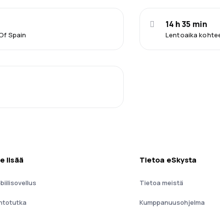
14 h 35 min
Of Spain
Lentoaika kohtee
e lisää
Tietoa eSkysta
biilisovellus
Tietoa meistä
ntotutka
Kumppanuusohjelma