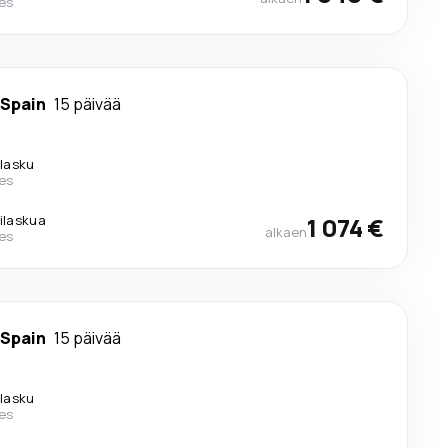
nes
 Spain
15 päivää
ilasku
nes
lilaskua
1 074 €
alkaen
nes
 Spain
15 päivää
ilasku
nes