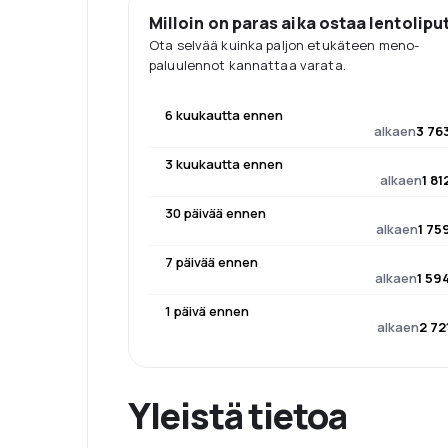
Milloin on paras aika ostaa lentolipu
Ota selvää kuinka paljon etukäteen meno-
paluulennot kannattaa varata.
6 kuukautta ennen
alkaen
3 76
3 kuukautta ennen
alkaen
1 81
30 päivää ennen
alkaen
1 75
7 päivää ennen
alkaen
1 59
1 päivä ennen
alkaen
2 72
Yleistä tietoa