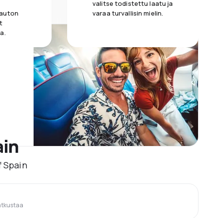
valitse todistettu laatu ja
 auton
varaa turvallisin mielin.
t
a.
ain
f Spain
atkustaa