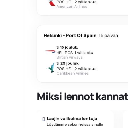
POS
-
HEL
·
2 välilaskua
American Airlines
Helsinki
-
Port Of Spain
15 päivää
ti 15 jouluk.
HEL
-
POS
·
1 välilasku
British Airways
ti 29 jouluk.
POS
-
HEL
·
2 välilaskua
Caribbean Airlines
Miksi lennot kanna
Laajin valikoima lentoja
Löydämme sekunneissa sinulle