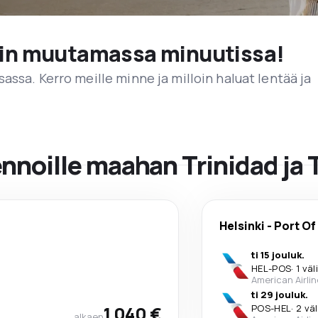
vain muutamassa minuutissa!
assa. Kerro meille minne ja milloin haluat lentää ja
ennoille maahan Trinidad ja
Helsinki
-
Port Of
ti 15 jouluk.
HEL
-
POS
·
1 väl
American Airli
ti 29 jouluk.
1 040 €
POS
-
HEL
·
2 vä
alkaen