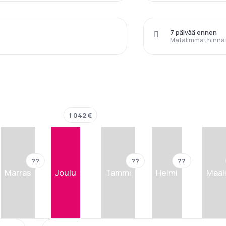
7 päivää ennen
Matalimmat hinna
1 042 €
??
??
??
Marras
Joulu
Tammi
Helmi
Maal