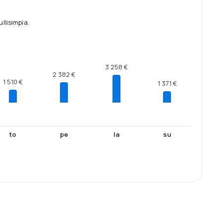
llisimpia.
3 258 €
2 382 €
1 510 €
1 371 €
to
pe
la
su