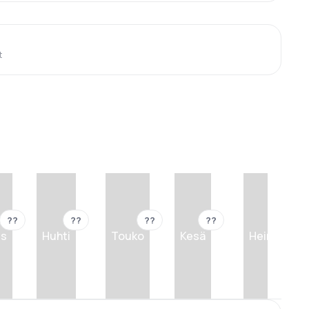
t
??
??
??
??
??
is
Huhti
Touko
Kesä
Heinä