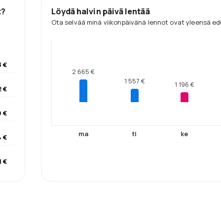
t?
Löydä halvin päivä lentää
Ota selvää minä viikonpäivänä lennot ovat yleensä edu
3 €
2 665 €
1 557 €
1 196 €
2 €
9 €
ma
ti
ke
4 €
1 €