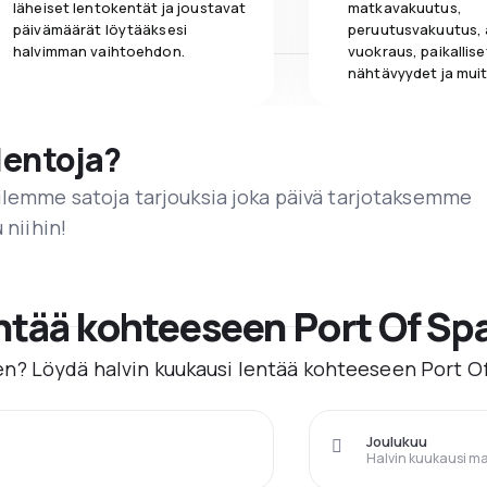
läheiset lentokentät ja joustavat
matkavakuutus,
päivämäärät löytääksesi
peruutusvakuutus,
halvimman vaihtoehdon.
vuokraus, paikallise
nähtävyydet ja muit
lentoja?
ailemme satoja tarjouksia joka päivä tarjotaksemme
 niihin!
entää kohteeseen Port Of Sp
n? Löydä halvin kuukausi lentää kohteeseen Port O
Joulukuu
Halvin kuukausi m