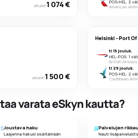
1 074 €
POS
-
HEL
·
2 vä
alkaen
American Airli
Helsinki
-
Port Of
ti 15 jouluk.
HEL
-
POS
·
1 väl
British Airways
ti 29 jouluk.
1 500 €
POS
-
HEL
·
2 vä
alkaen
Caribbean Airli
ttaa varata eSkyn kautta?
Joustava haku
Palvelujen rikka
Laajenna hakusi sisältämään
Nauti lisäpalveluista