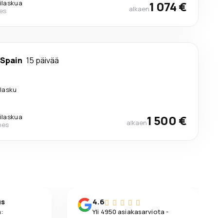
lilaskua
1 074 €
alkaen
nes
 Spain
15 päivää
ilasku
lilaskua
1 500 €
alkaen
nes
us
4.6
:
Yli 4950 asiakasarviota -