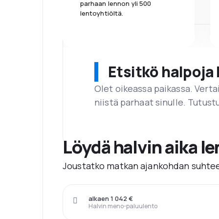
parhaan lennon yli 500
lentoyhtiöltä.
Etsitkö halpoja 
Olet oikeassa paikassa. Vert
niistä parhaat sinulle. Tutustu
Löydä halvin aika l
Joustatko matkan ajankohdan suhtee
alkaen 1 042 €
Halvin meno-paluulento