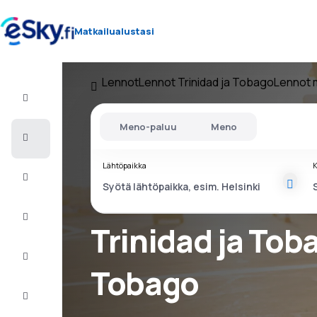
Matkailualustasi
Lennot
Lennot Trinidad ja Tobago
Lennot 
Lento+Hotelli
Meno-paluu
Meno
Halvat
lennot
Lähtöpaikka
K
Lomamatkat
Äkkilähdöt
Trinidad ja Tob
Kaupunkilomat
Tobago
Majoitus