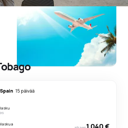
 Tobago
 Spain
15 päivää
ilasku
nes
lilaskua
1 040 €
alkaen