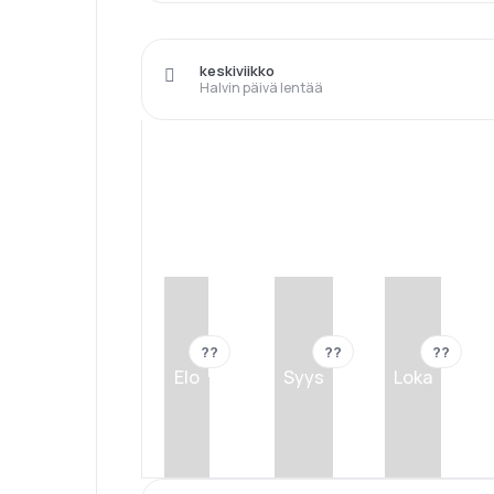
keskiviikko
Halvin päivä lentää
??
??
??
Elo
Syys
Loka