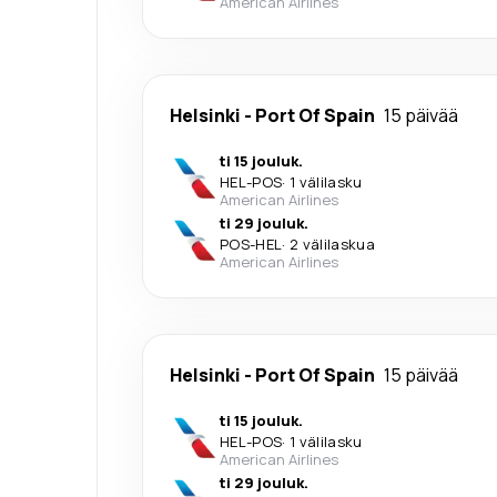
American Airlines
Helsinki
-
Port Of Spain
15 päivää
ti 15 jouluk.
HEL
-
POS
·
1 välilasku
American Airlines
ti 29 jouluk.
POS
-
HEL
·
2 välilaskua
American Airlines
Helsinki
-
Port Of Spain
15 päivää
ti 15 jouluk.
HEL
-
POS
·
1 välilasku
American Airlines
ti 29 jouluk.