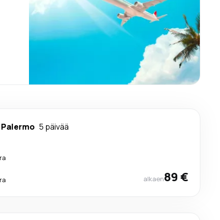
-
Palermo
5 päivää
ra
89 €
alkaen
ra