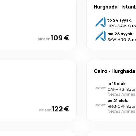
Hurghada
-
Istan
to 24 syysk.
HRG
-
SAW
·
Suo
ma 28 syysk.
109 €
alkaen
SAW
-
HRG
·
Suo
Cairo
-
Hurghada
la 15 elok.
CAI
-
HRG
·
Suor
Nesma Airlines
pe 21 elok.
122 €
HRG
-
CAI
·
Suor
alkaen
Nesma Airlines