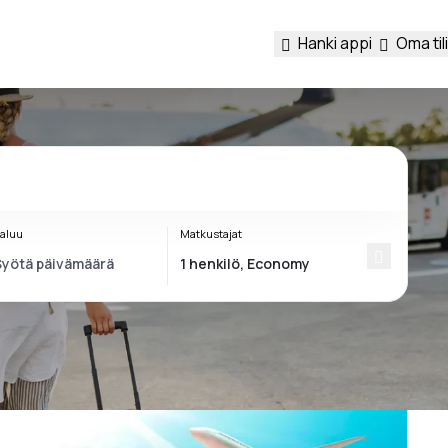
Hanki appi
Oma tili
aluu
Matkustajat