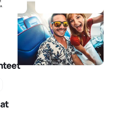
t
a.
hteet
at