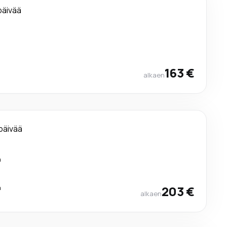
päivää
a
a
163 €
alkaen
päivää
a
a
203 €
alkaen