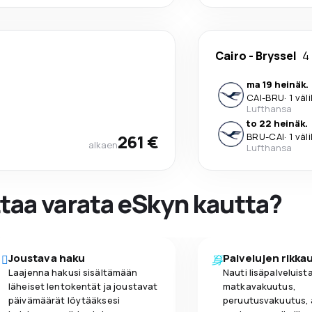
Cairo
-
Bryssel
4
ma 19 heinäk.
CAI
-
BRU
·
1 väl
Lufthansa
to 22 heinäk.
261 €
BRU
-
CAI
·
1 väl
alkaen
Lufthansa
ttaa varata eSkyn kautta?
Joustava haku
Palvelujen rikka
Laajenna hakusi sisältämään
Nauti lisäpalveluista
läheiset lentokentät ja joustavat
matkavakuutus,
päivämäärät löytääksesi
peruutusvakuutus,