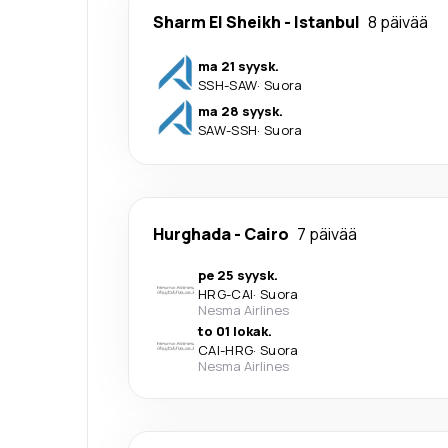
Sharm El Sheikh
-
Istanbul
8 päivää
ma 21 syysk.
SSH
-
SAW
·
Suora
ma 28 syysk.
SAW
-
SSH
·
Suora
Hurghada
-
Cairo
7 päivää
pe 25 syysk.
HRG
-
CAI
·
Suora
Nesma Airlines
to 01 lokak.
CAI
-
HRG
·
Suora
Nesma Airlines