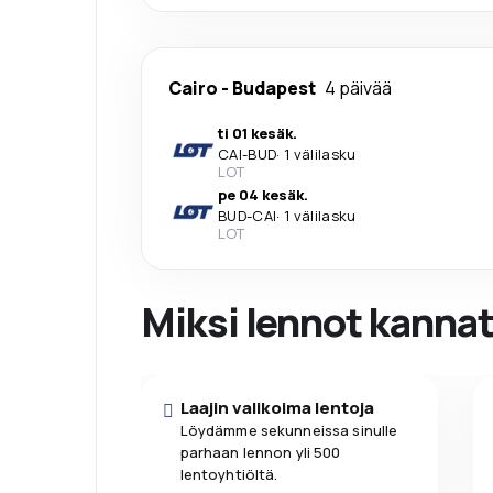
Cairo
-
Budapest
4 päivää
ti 01 kesäk.
CAI
-
BUD
·
1 välilasku
LOT
pe 04 kesäk.
BUD
-
CAI
·
1 välilasku
LOT
Miksi lennot kanna
Laajin valikoima lentoja
Löydämme sekunneissa sinulle
parhaan lennon yli 500
lentoyhtiöltä.