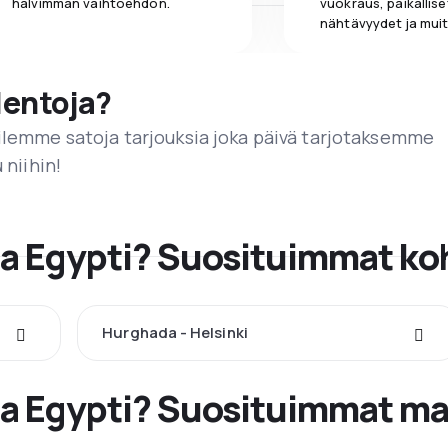
halvimman vaihtoehdon.
vuokraus, paikallise
nähtävyydet ja muit
lentoja?
ailemme satoja tarjouksia joka päivä tarjotaksemme
 niihin!
a Egypti? Suosituimmat ko
Hurghada - Helsinki
ta Egypti? Suosituimmat ma