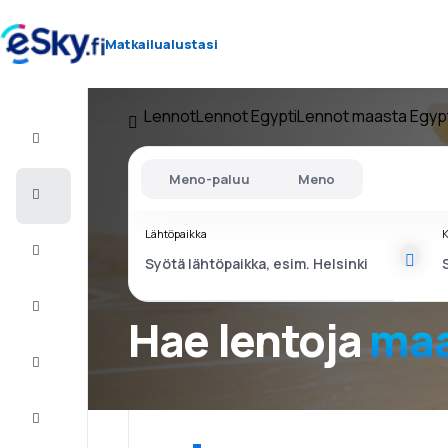
Matkailualustasi
Lennot
Lennot Egypti
Lennot maasta Egyp
Lento+Hotelli
Meno-paluu
Meno
Halvat
lennot
Lähtöpaikka
K
Lomamatkat
Äkkilähdöt
Hae lentoja
maa
Kaupunkilomat
Majoitus