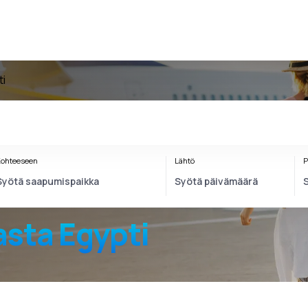
ti
ohteeseen
Lähtö
P
sta Egypti