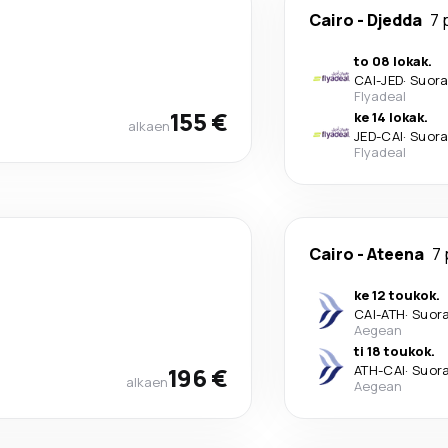
Cairo
-
Djedda
7 
to 08 lokak.
CAI
-
JED
·
Suor
Flyadeal
155 €
ke 14 lokak.
alkaen
JED
-
CAI
·
Suor
Flyadeal
Cairo
-
Ateena
7 
ke 12 toukok.
CAI
-
ATH
·
Suor
Aegean
ti 18 toukok.
196 €
ATH
-
CAI
·
Suor
alkaen
Aegean