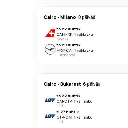
Cairo
-
Milano
8 päivää
to 22 huhtik.
CAI
-
MXP
·
1 välilasku
SWISS
to 29 huhtik.
MXP
-
CAI
·
1 välilasku
Lufthansa
Cairo
-
Bukarest
6 päivää
to 22 huhtik.
CAI
-
OTP
·
1 välilasku
LOT
ti 27 huhtik.
OTP
-
CAI
·
1 välilasku
LOT