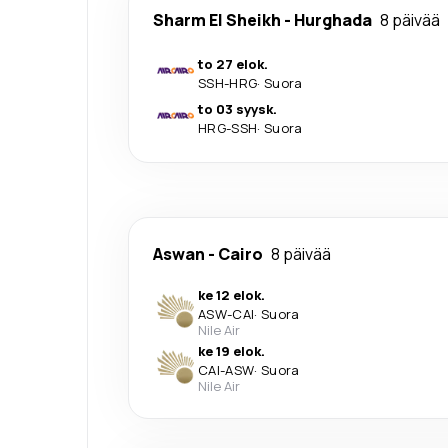
Sharm El Sheikh
-
Hurghada
8 päivää
to 27 elok.
SSH
-
HRG
·
Suora
to 03 syysk.
HRG
-
SSH
·
Suora
Aswan
-
Cairo
8 päivää
ke 12 elok.
ASW
-
CAI
·
Suora
Nile Air
ke 19 elok.
CAI
-
ASW
·
Suora
Nile Air