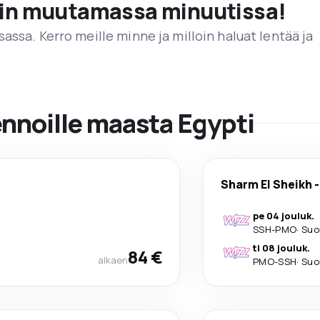
vain muutamassa minuutissa!
assa. Kerro meille minne ja milloin haluat lentää ja
ennoille maasta Egypti
Sharm El Sheikh
pe 04 jouluk.
SSH
-
PMO
·
Suo
ti 08 jouluk.
84 €
alkaen
PMO
-
SSH
·
Suo