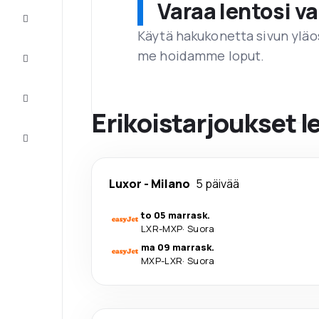
Varaa lentosi 
Tarjoukset
Käytä hakukonetta sivun yläos
me hoidamme loput.
Viimeistele
matka
Inspiraatiota
ja vinkkejä
Erikoistarjoukset l
Asiakaspalvelu
Luxor
-
Milano
5 päivää
to 05 marrask.
LXR
-
MXP
·
Suora
ma 09 marrask.
MXP
-
LXR
·
Suora