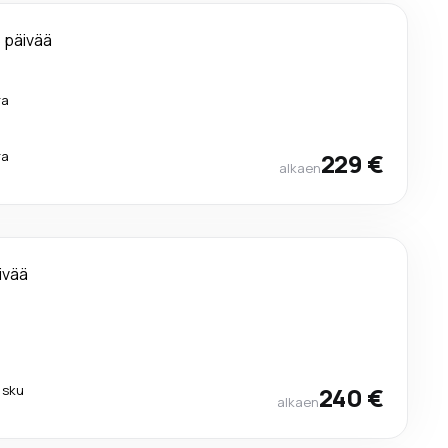
 päivää
ra
ra
229 €
alkaen
ivää
lasku
240 €
alkaen