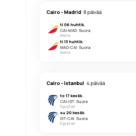
Cairo
-
Madrid
8 päivää
ti 06 huhtik.
CAI
-
MAD
·
Suora
Iberia
ti 13 huhtik.
MAD
-
CAI
·
Suora
Iberia
Cairo
-
Istanbul
4 päivää
to 17 kesäk.
CAI
-
IST
·
Suora
Egyptair
su 20 kesäk.
IST
-
CAI
·
Suora
Egyptair