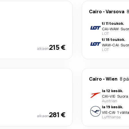
Cairo
-
Varsova
8
ti 11 toukok.
CAI
-
WAW
·
Suo
LOT
ti 18 toukok.
215 €
WAW
-
CAI
·
Suo
alkaen
LOT
Cairo
-
Wien
8 pä
la 12 kesäk.
CAI
-
VIE
·
Suora
Austrian
la 19 kesäk.
281 €
VIE
-
CAI
·
1 väli
alkaen
Lufthansa