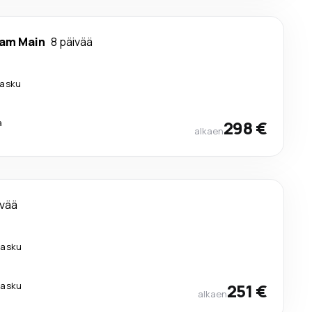
 am Main
8 päivää
ilasku
a
298 €
alkaen
ivää
ilasku
ilasku
251 €
alkaen