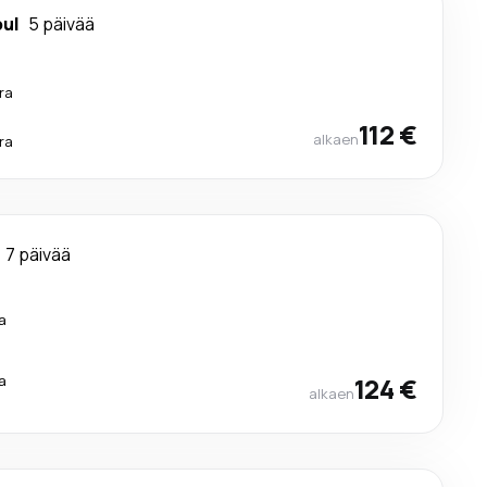
bul
5 päivää
ra
112 €
alkaen
ra
7 päivää
a
a
124 €
alkaen