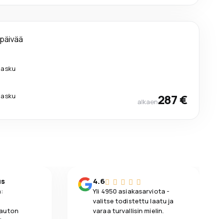
 päivää
ilasku
ilasku
287 €
alkaen
us
4.6
:
Yli 4950 asiakasarviota -
valitse todistettu laatu ja
 auton
varaa turvallisin mielin.