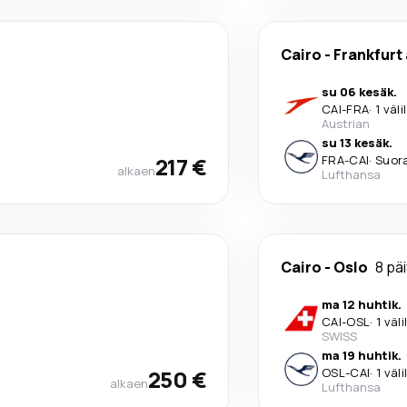
Cairo
-
Frankfurt
su 06 kesäk.
CAI
-
FRA
·
1 väl
Austrian
su 13 kesäk.
217 €
FRA
-
CAI
·
Suor
alkaen
Lufthansa
Cairo
-
Oslo
8 pä
ma 12 huhtik.
CAI
-
OSL
·
1 väl
SWISS
ma 19 huhtik.
250 €
OSL
-
CAI
·
1 väl
alkaen
Lufthansa