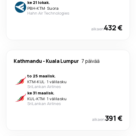
ke 21 lokak.
PBH
-
KTM
·
Suora
Hahn Air Technologies
432 €
alkaen
Kathmandu
-
Kuala Lumpur
7 päivää
to 25 maalisk.
KTM
-
KUL
·
1 välilasku
SriLankan Airlines
ke 31 maalisk.
KUL
-
KTM
·
1 välilasku
SriLankan Airlines
391 €
alkaen