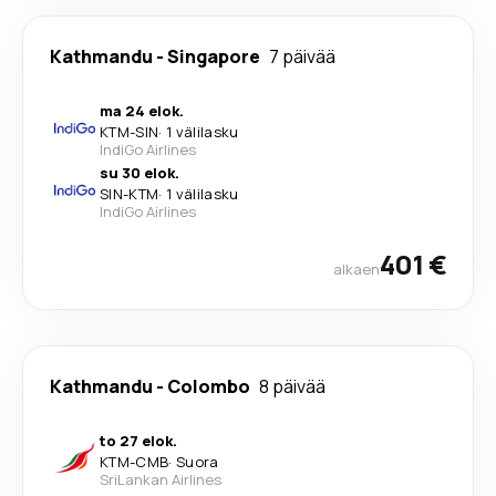
Kathmandu
-
Singapore
7 päivää
ma 24 elok.
KTM
-
SIN
·
1 välilasku
IndiGo Airlines
su 30 elok.
SIN
-
KTM
·
1 välilasku
IndiGo Airlines
401 €
alkaen
Kathmandu
-
Colombo
8 päivää
to 27 elok.
KTM
-
CMB
·
Suora
SriLankan Airlines