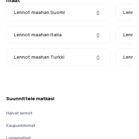
maat
Lennot maahan Suomi
Lennot
Lennot maahan Italia
Lennot
Lennot maahan Turkki
Lennot
Suunnittele matkasi
Halvat lennot
Kaupunkilomat
Lomamatkat