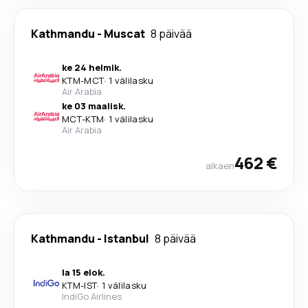
Kathmandu
-
Muscat
8 päivää
ke 24 helmik.
KTM
-
MCT
·
1 välilasku
Air Arabia
ke 03 maalisk.
MCT
-
KTM
·
1 välilasku
Air Arabia
462 €
alkaen
Kathmandu
-
Istanbul
8 päivää
la 15 elok.
KTM
-
IST
·
1 välilasku
IndiGo Airlines