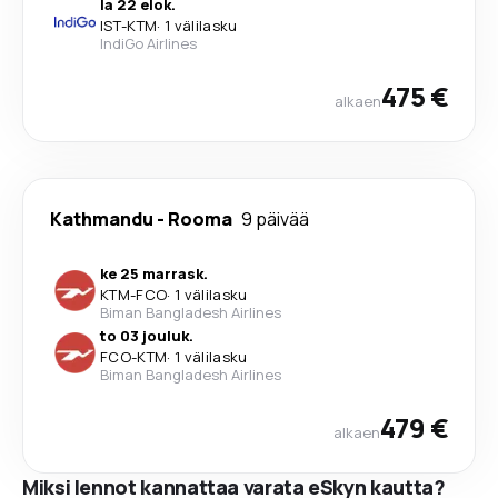
la 22 elok.
IST
-
KTM
·
1 välilasku
IndiGo Airlines
475 €
alkaen
Kathmandu
-
Rooma
9 päivää
ke 25 marrask.
KTM
-
FCO
·
1 välilasku
Biman Bangladesh Airlines
to 03 jouluk.
FCO
-
KTM
·
1 välilasku
Biman Bangladesh Airlines
479 €
alkaen
Miksi lennot kannattaa varata eSkyn kautta?