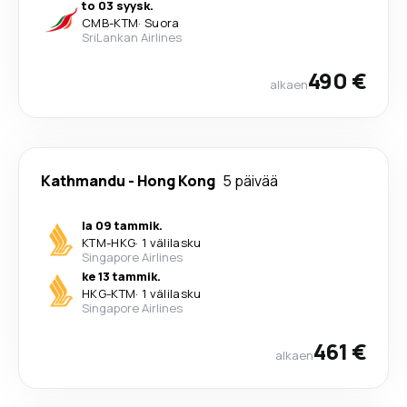
to 03 syysk.
CMB
-
KTM
·
Suora
SriLankan Airlines
490 €
alkaen
Kathmandu
-
Hong Kong
5 päivää
la 09 tammik.
KTM
-
HKG
·
1 välilasku
Singapore Airlines
ke 13 tammik.
HKG
-
KTM
·
1 välilasku
Singapore Airlines
461 €
alkaen