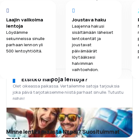
Laajin valikoima
Joustava haku
lentoja
Laajenna hakusi
Löydämme
sisältämään läheiset
sekunneissa sinulle
lentokentät ja
parhaan lennon yli
joustavat
500 lentoyhtiöltä.
päivämäärät
löytääksesi
halvimman
vaihtoehdon.
Etsitkö halpoja lentoja?
Olet oikeassa paikassa. Vertailemme satoja tarjouksia
joka päivä tarjotaksemme niistä parhaat sinulle. Tutustu
niihin!
Minne lentää maasta Nepal? Suosituimmat