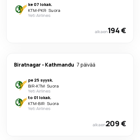
ke 07 lokak.
KTM
-
PKR
·
Suora
Yeti Airlines
194 €
alkaen
Biratnagar
-
Kathmandu
7 päivää
pe 25 syysk.
BIR
-
KTM
·
Suora
Yeti Airlines
to 01 lokak.
KTM
-
BIR
·
Suora
Yeti Airlines
209 €
alkaen