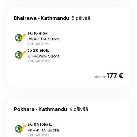
Bhairawa
-
Kathmandu
5 päivää
su 16 elok.
BWA
-
KTM
·
Suora
Yeti Airlines
to 20 elok.
KTM
-
BWA
·
Suora
Yeti Airlines
177 €
alkaen
Pokhara
-
Kathmandu
4 päivää
su 04 lokak.
PKR
-
KTM
·
Suora
Yeti Airlines