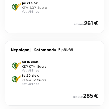
pe 21 elok.
KTM
-
BDP
·
Suora
Yeti Airlines
261 €
alkaen
Nepalganj
-
Kathmandu
5 päivää
su 16 elok.
KEP
-
KTM
·
Suora
Yeti Airlines
to 20 elok.
KTM
-
KEP
·
Suora
Yeti Airlines
285 €
alkaen