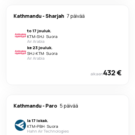
Kathmandu
-
Sharjah
7 päivää
to 17 jouluk.
KTM
-
SHJ
·
Suora
Air Arabia
ke 23 jouluk.
SHJ
-
KTM
·
Suora
Air Arabia
432 €
alkaen
Kathmandu
-
Paro
5 päivää
la 17 lokak.
KTM
-
PBH
·
Suora
Hahn Air Technologies