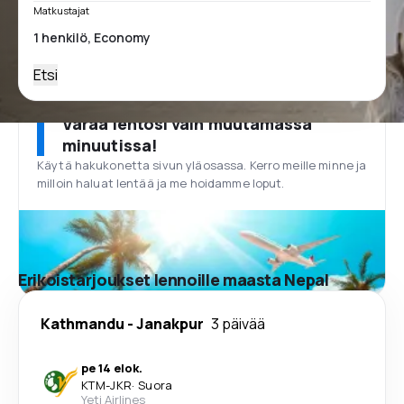
Matkustajat
Etsi
Varaa lentosi vain muutamassa
minuutissa!
Käytä hakukonetta sivun yläosassa. Kerro meille minne ja
milloin haluat lentää ja me hoidamme loput.
Erikoistarjoukset lennoille maasta Nepal
Kathmandu
-
Janakpur
3 päivää
pe 14 elok.
KTM
-
JKR
·
Suora
Yeti Airlines