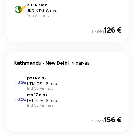
su 16 elok.
JKR
-
KTM
·
Suora
Yeti Airlines
126 €
alkaen
Kathmandu
-
New Delhi
4 päivää
pe 14 elok.
KTM
-
DEL
·
Suora
IndiGo Airlines
ma 17 elok.
DEL
-
KTM
·
Suora
IndiGo Airlines
156 €
alkaen