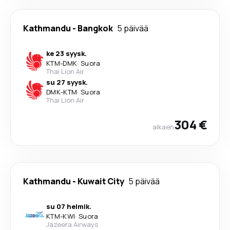
Kathmandu
-
Bangkok
5 päivää
ke 23 syysk.
KTM
-
DMK
·
Suora
Thai Lion Air
su 27 syysk.
DMK
-
KTM
·
Suora
Thai Lion Air
304 €
alkaen
Kathmandu
-
Kuwait City
5 päivää
su 07 helmik.
KTM
-
KWI
·
Suora
Jazeera Airways