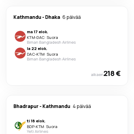
Kathmandu
-
Dhaka
6 päivää
ma 17 elok.
KTM
-
DAC
·
Suora
Biman Bangladesh Airlines
la 22 elok.
DAC
-
KTM
·
Suora
Biman Bangladesh Airlines
218 €
alkaen
Bhadrapur
-
Kathmandu
4 päivää
ti 18 elok.
BDP
-
KTM
·
Suora
Yeti Airlines