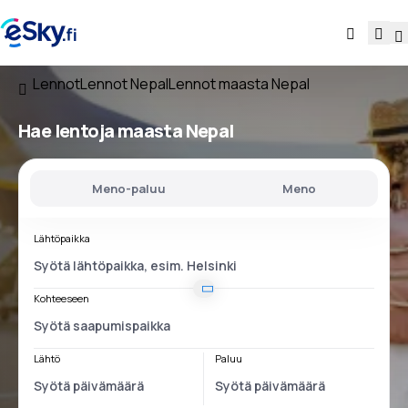
Lennot
Lennot Nepal
Lennot maasta Nepal
Hae lentoja
maasta Nepal
Meno-paluu
Meno
Lähtöpaikka
Kohteeseen
Lähtö
Paluu