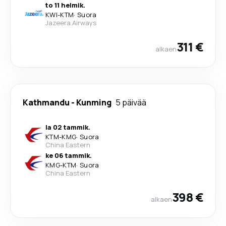
to 11 helmik.
KWI
-
KTM
·
Suora
Jazeera Airways
311 €
alkaen
Kathmandu
-
Kunming
5 päivää
la 02 tammik.
KTM
-
KMG
·
Suora
China Eastern
ke 06 tammik.
KMG
-
KTM
·
Suora
China Eastern
398 €
alkaen