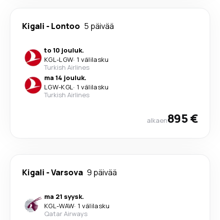
Kigali
-
Lontoo
5 päivää
to 10 jouluk.
KGL
-
LGW
·
1 välilasku
Turkish Airlines
ma 14 jouluk.
LGW
-
KGL
·
1 välilasku
Turkish Airlines
895 €
alkaen
Kigali
-
Varsova
9 päivää
ma 21 syysk.
KGL
-
WAW
·
1 välilasku
Qatar Airways