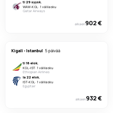
ti 29 syysk.
WAW
-
KGL
·
1 välilasku
Qatar Airways
902 €
alkaen
Kigali
-
Istanbul
5 päivää
ti 18 elok.
KGL
-
IST
·
1 välilasku
Ethiopian Airlines
la 22 elok.
IST
-
KGL
·
1 välilasku
Egyptair
932 €
alkaen