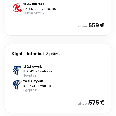
ti 24 marrask.
DXB
-
KGL
·
1 välilasku
Kenya Airways
559 €
alkaen
Kigali
-
Istanbul
3 päivää
ti 22 syysk.
KGL
-
IST
·
1 välilasku
Egyptair
to 24 syysk.
IST
-
KGL
·
1 välilasku
Egyptair
575 €
alkaen