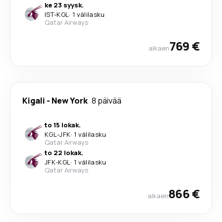
ke 23 syysk.
IST
-
KGL
·
1 välilasku
Qatar Airways
769 €
alkaen
Kigali
-
New York
8 päivää
to 15 lokak.
KGL
-
JFK
·
1 välilasku
Qatar Airways
to 22 lokak.
JFK
-
KGL
·
1 välilasku
Qatar Airways
866 €
alkaen