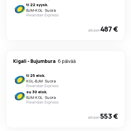
ti 22 syysk.
BJM
-
KGL
·
Suora
Rwandair Express
487 €
alkaen
Kigali
-
Bujumbura
6 päivää
ti 25 elok.
KGL
-
BJM
·
Suora
Rwandair Express
su 30 elok.
BJM
-
KGL
·
Suora
Rwandair Express
553 €
alkaen