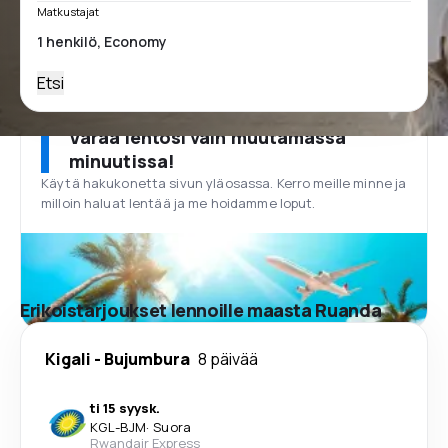
Matkustajat
Etsi
Varaa lentosi vain muutamassa
minuutissa!
Käytä hakukonetta sivun yläosassa. Kerro meille minne ja
milloin haluat lentää ja me hoidamme loput.
Erikoistarjoukset lennoille maasta Ruanda
Kigali
-
Bujumbura
8 päivää
ti 15 syysk.
KGL
-
BJM
·
Suora
Rwandair Express