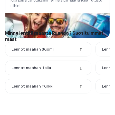
joka päivä tarjotaksemme niistä parhaat sinulle. Tutustu
niihin!
Minne lentää maasta Ruanda? Suosituimmat
maat
Lennot maahan Suomi
Lennot
Lennot maahan Italia
Lennot
Lennot maahan Turkki
Lennot