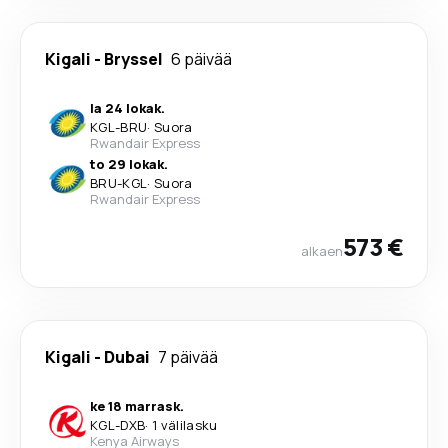
Kigali
-
Bryssel
6 päivää
la 24 lokak.
KGL
-
BRU
·
Suora
Rwandair Express
to 29 lokak.
BRU
-
KGL
·
Suora
Rwandair Express
573 €
alkaen
Kigali
-
Dubai
7 päivää
ke 18 marrask.
KGL
-
DXB
·
1 välilasku
Kenya Airways