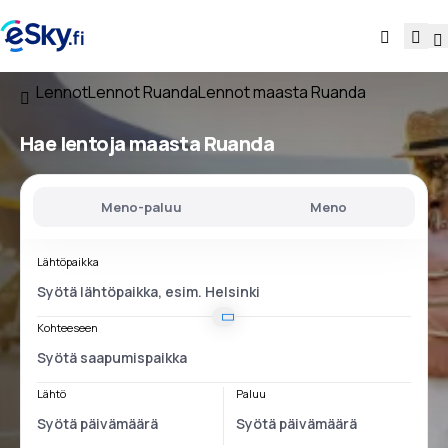
Lennot
Lennot Ruanda
Lennot maasta Ruanda
Hae lentoja
maasta Ruanda
Meno-paluu
Meno
Lähtöpaikka
Kohteeseen
Lähtö
Paluu