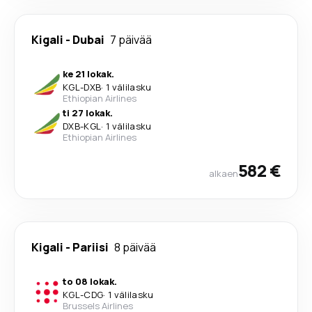
Kigali
-
Dubai
7 päivää
ke 21 lokak.
KGL
-
DXB
·
1 välilasku
Ethiopian Airlines
ti 27 lokak.
DXB
-
KGL
·
1 välilasku
Ethiopian Airlines
582 €
alkaen
Kigali
-
Pariisi
8 päivää
to 08 lokak.
KGL
-
CDG
·
1 välilasku
Brussels Airlines