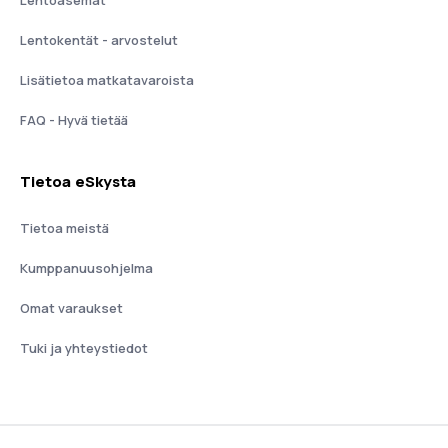
Lentoasemat
Lentokentät - arvostelut
Lisätietoa matkatavaroista
FAQ - Hyvä tietää
Tietoa eSkysta
Tietoa meistä
Kumppanuusohjelma
Omat varaukset
Tuki ja yhteystiedot