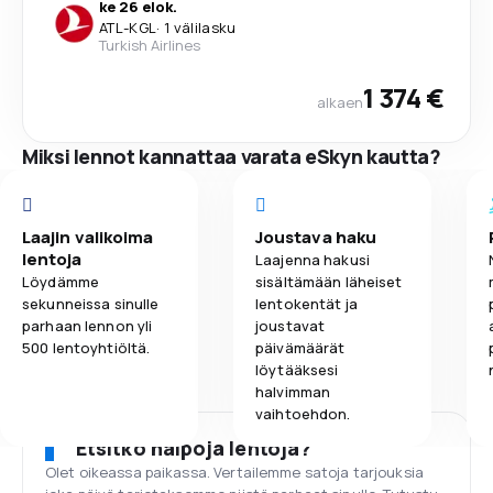
ke 26 elok.
ATL
-
KGL
·
1 välilasku
Turkish Airlines
1 374 €
alkaen
Miksi lennot kannattaa varata eSkyn kautta?
Laajin valikoima
Joustava haku
lentoja
Laajenna hakusi
Löydämme
sisältämään läheiset
sekunneissa sinulle
lentokentät ja
parhaan lennon yli
joustavat
500 lentoyhtiöltä.
päivämäärät
löytääksesi
halvimman
vaihtoehdon.
Etsitkö halpoja lentoja?
Olet oikeassa paikassa. Vertailemme satoja tarjouksia