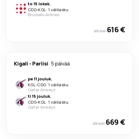
to 15 lokak.
CDG
-
KGL
·
1 välilasku
Brussels Airlines
616 €
alkaen
Kigali
-
Pariisi
5 päivää
pe 11 jouluk.
KGL
-
CDG
·
1 välilasku
Qatar Airways
ti 15 jouluk.
CDG
-
KGL
·
1 välilasku
Qatar Airways
669 €
alkaen