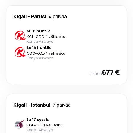
Kigali
-
Pariisi
4 päivää
su 11 huhtik.
KGL
-
CDG
·
1 välilasku
Kenya Airways
ke 14 huhtik.
CDG
-
KGL
·
1 välilasku
Kenya Airways
677 €
alkaen
Kigali
-
Istanbul
7 päivää
to 17 syysk.
KGL
-
IST
·
1 välilasku
Qatar Airways