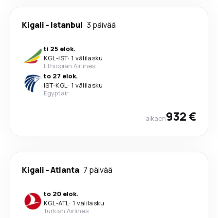
Kigali
-
Istanbul
3 päivää
ti 25 elok.
KGL
-
IST
·
1 välilasku
Ethiopian Airlines
to 27 elok.
IST
-
KGL
·
1 välilasku
Egyptair
932 €
alkaen
Kigali
-
Atlanta
7 päivää
to 20 elok.
KGL
-
ATL
·
1 välilasku
Turkish Airlines