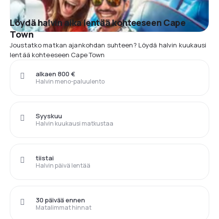
Löydä halvin aika lentää kohteeseen Cape
Town
Joustatko matkan ajankohdan suhteen? Löydä halvin kuukausi
lentää kohteeseen Cape Town
alkaen 800 €
Halvin meno-paluulento
Syyskuu
Halvin kuukausi matkustaa
tiistai
Halvin päivä lentää
30 päivää ennen
Matalimmat hinnat