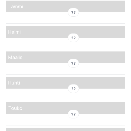
Tammi
??
Helmi
??
Maalis
??
Huhti
??
Touko
??