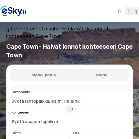
Lennot
Lennot maahan Etelä-Afrikka
Lennot
kohteeseen Cape Town
Cape Town - Halvat lennot kohteeseen Cape
Town
Meno-paluu
Meno
Lähtöpaikka
Kohteeseen
Lähtö
Paluu