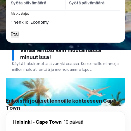
Matkustajat
Etsi
Varaa lentosi vain muutamassa
minuutissa!
Käytä hakukonetta sivun yläosassa. Kerro meille minne ja
milloin haluat lentää ja me hoidamme loput.
Erikoistarjoukset lennoille kohteeseen Cape
Town
Helsinki
-
Cape Town
10 päivää