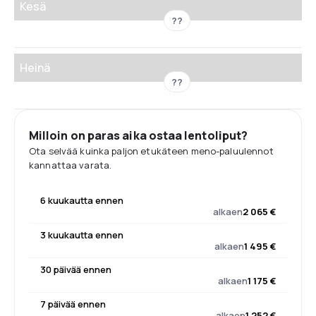
Kesä
??
Heinä
??
Milloin on paras aika ostaa lentoliput?
Ota selvää kuinka paljon etukäteen meno-paluulennot
kannattaa varata.
6 kuukautta ennen
alkaen
2 065 €
3 kuukautta ennen
alkaen
1 495 €
30 päivää ennen
alkaen
1 175 €
7 päivää ennen
alkaen
1 252 €