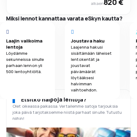
820 €
alkaen
Miksi lennot kannattaa varata eSkyn kautta?
Laajin valikoima
Joustava haku
lentoja
Laajenna hakusi
Löydämme
sisältämään läheiset
sekunneissa sinulle
lentokentät ja
parhaan lennon yli
joustavat
500 lentoyhtiöltä.
päivämäärät
löytääksesi
halvimman
vaihtoehdon.
Etsitkö halpoja lentoja?
Olet oikeassa paikassa. Vertailemme satoja tarjouksia
joka päivä tarjotaksemme niistä parhaat sinulle. Tutustu
niihin!