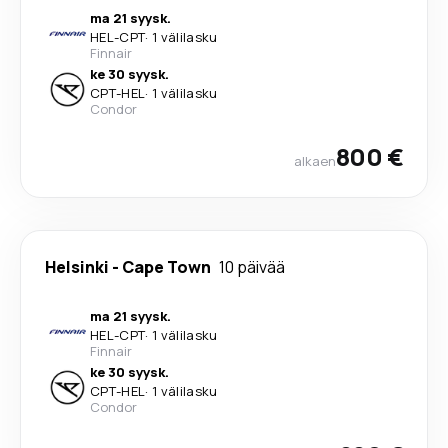
ma 21 syysk.
HEL
-
CPT
·
1 välilasku
Finnair
ke 30 syysk.
CPT
-
HEL
·
1 välilasku
Condor
800 €
alkaen
Helsinki
-
Cape Town
10 päivää
ma 21 syysk.
HEL
-
CPT
·
1 välilasku
Finnair
ke 30 syysk.
CPT
-
HEL
·
1 välilasku
Condor