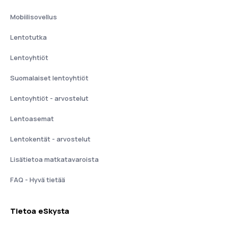
Mobiilisovellus
Lentotutka
Lentoyhtiöt
Suomalaiset lentoyhtiöt
Lentoyhtiöt - arvostelut
Lentoasemat
Lentokentät - arvostelut
Lisätietoa matkatavaroista
FAQ - Hyvä tietää
Tietoa eSkysta