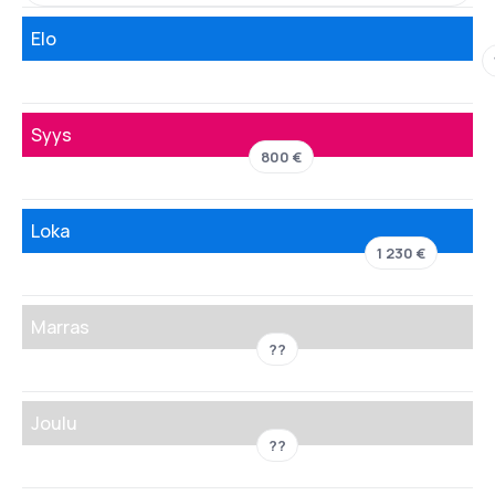
Elo
Syys
800 €
Loka
1 230 €
Marras
??
Joulu
??