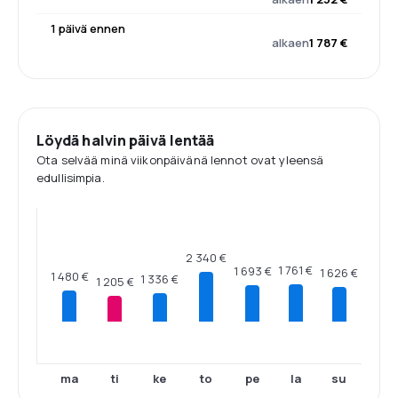
1 päivä ennen
alkaen
1 787 €
Löydä halvin päivä lentää
Ota selvää minä viikonpäivänä lennot ovat yleensä
edullisimpia.
2 340 €
1 761 €
1 693 €
1 626 €
1 480 €
1 336 €
1 205 €
ma
ti
ke
to
pe
la
su