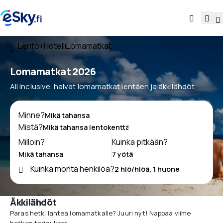
Lento+Hotelli
Lomamatkat
Lomamatkat 2026
All inclusive, halvat lomamatkat lentäen ja äkkilähdöt
Minne?
Mistä?
Milloin?
Kuinka pitkään?
Kuinka monta henkilöä?
Äkkilähdöt
Paras hetki lähteä lomamatkalle? Juuri nyt! Nappaa viime
hetken tarjoukset