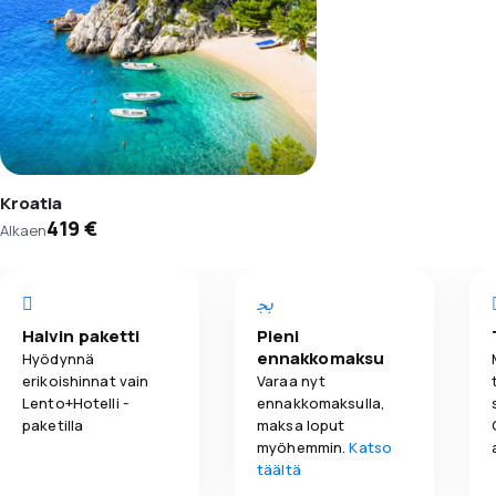
Kroatia
419 €
Alkaen
Halvin paketti
Pieni
ennakkomaksu
Hyödynnä
erikoishinnat vain
Varaa nyt
Lento+Hotelli -
ennakkomaksulla,
paketilla
maksa loput
myöhemmin.
Katso
täältä