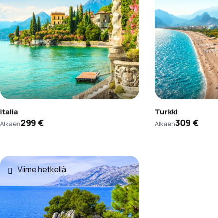
Italia
Turkki
299 €
309 €
Alkaen
Alkaen
Viime hetkellä