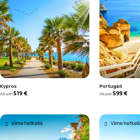
Kypros
Portugali
519 €
599 €
Alkaen
Alkaen
Viime hetkellä
Viime hetkell