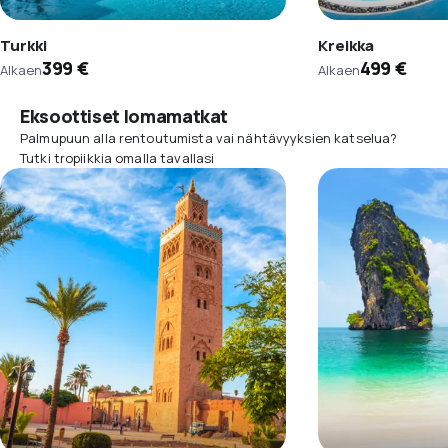
Turkki
Kreikka
399 €
499 €
Alkaen
Alkaen
Eksoottiset lomamatkat
Palmupuun alla rentoutumista vai nähtävyyksien katselua?
Tutki tropiikkia omalla tavallasi