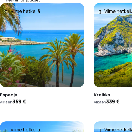
Viime hetkellä
Viime hetkell
Espanja
Kreikka
359 €
339 €
Alkaen
Alkaen
Viime hetkellä
Viime hetkell