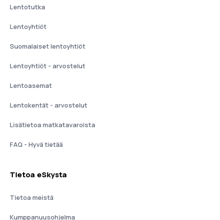
Lentotutka
Lentoyhtiöt
Suomalaiset lentoyhtiöt
Lentoyhtiöt - arvostelut
Lentoasemat
Lentokentät - arvostelut
Lisätietoa matkatavaroista
FAQ - Hyvä tietää
Tietoa eSkysta
Tietoa meistä
Kumppanuusohjelma