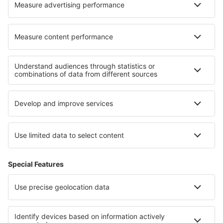
FAQ - Hyvä tietää
Tietoa eSkysta
Tietoa meistä
Kumppanuusohjelma
Omat varaukset
Tuki ja yhteystiedot
Kansainväliset sivut