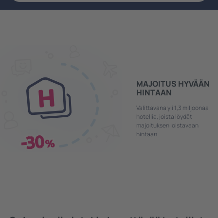
MAJOITUS HYVÄÄN
HINTAAN
Valittavana yli 1,3 miljoonaa
hotellia, joista löydät
majoituksen loistavaan
hintaan