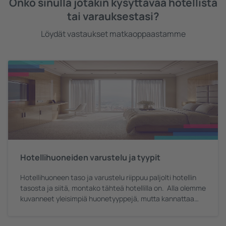
Onko sinulla jotakin kysyttävää hotellista
tai varauksestasi?
Löydät vastaukset matkaoppaastamme
Hotellihuoneiden varustelu ja tyypit
Hotellihuoneen taso ja varustelu riippuu paljolti hotellin
tasosta ja siitä, montako tähteä hotellilla on. Alla olemme
kuvanneet yleisimpiä huonetyyppejä, mutta kannattaa
muistaa, että huoneet tai niiden varustelu voivat poiketa
alla kuvatusta riippuen maasta, alueesta ja tietysti itse