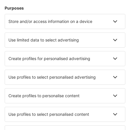
Kuljetukset
Urheilutapahtumat
Lue lisää
Mobiilisovellus
Lentotutka
Lentoyhtiöt
Suomalaiset lentoyhtiöt
Lentoyhtiöt - arvostelut
Lentoasemat
Lentokentät - arvostelut
Lisätietoa matkatavaroista