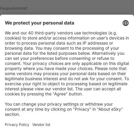
laajakaistayhteydet, joiden käytöstä ei peritä lisämaksua.
Kaupunkilomat
Jotkut hotellit tarjoavat internetkahvilan tyyppistä
palvelua, ja näiden hinnoittelu vaihtelee
Lomamatkat
hotellikohtaisesti. Monet hotellit tarjoavat myös
langattomia WiFi-verkkoja. Niiden kautta pääsy verkkoon
Majoitus
saattaa olla jollain tavalla rajoitettua tai niiden käyttö
saattaa olla maksullista. Hotellihenkilökunta osaa
Lento+Hotelli
tarvittaessa kertoa verkoista ja niihin mahdollisesti
liittyvistä maksuista.
Hotellit
Autot
Jahti
Lauttamatkat
Tarjoukset
Vakuutus
Pysäköinti