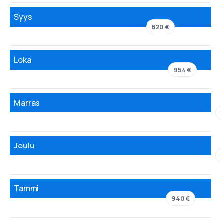
Syys
820 €
Loka
954 €
Marras
Joulu
Tammi
940 €