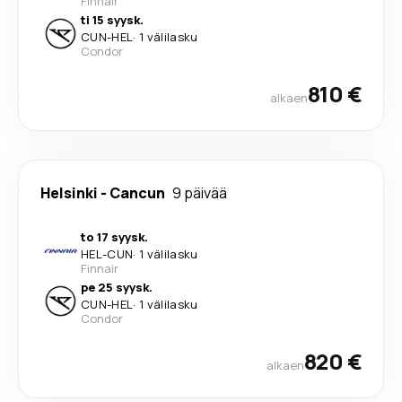
Finnair
ti 15 syysk.
CUN
-
HEL
·
1 välilasku
Condor
810 €
alkaen
Helsinki
-
Cancun
9 päivää
to 17 syysk.
HEL
-
CUN
·
1 välilasku
Finnair
pe 25 syysk.
CUN
-
HEL
·
1 välilasku
Condor
820 €
alkaen