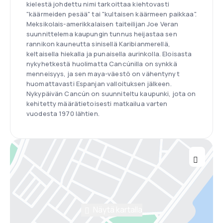
kielestä johdettu nimi tarkoittaa kiehtovasti
"käärmeiden pesää" tai "kultaisen käärmeen paikkaa".
Meksikolais-amerikkalaisen taiteilijan Joe Veran
suunnittelema kaupungin tunnus heijastaa sen
rannikon kauneutta sinisellä Karibianmerellä,
keltaisella hiekalla ja punaisella aurinkolla. Eloisasta
nykyhetkestä huolimatta Cancúnilla on synkkä
menneisyys, ja sen maya-väestö on vähentynyt
huomattavasti Espanjan valloituksen jälkeen.
Nykypäivän Cancún on suunniteltu kaupunki, jota on
kehitetty määrätietoisesti matkailua varten
vuodesta 1970 lähtien.
Näytä kartalla