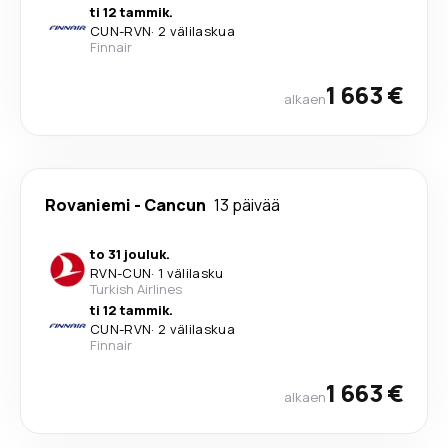
ti 12 tammik.
CUN
-
RVN
·
2 välilaskua
Finnair
1 663 €
alkaen
Rovaniemi
-
Cancun
13 päivää
to 31 jouluk.
RVN
-
CUN
·
1 välilasku
Turkish Airlines
ti 12 tammik.
CUN
-
RVN
·
2 välilaskua
Finnair
1 663 €
alkaen