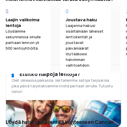
Laajin valikoima
Joustava haku
lentoja
Laajenna hakusi
Löydämme
sisältämään läheiset
sekunneissa sinulle
lentokentät ja
parhaan lennon yli
joustavat
500 lentoyhtiöltä.
päivämäärät
löytääksesi
halvimman
vaihtoehdon.
Etsitkö halpoja lentoja?
Olet oikeassa paikassa. Vertailemme satoja tarjouksia
joka päivä tarjotaksemme niistä parhaat sinulle. Tutustu
niihin!
Löydä halvin aika lentää kohteeseen Cancun