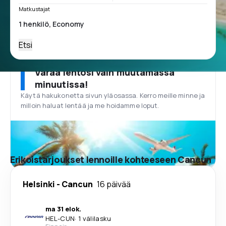
Matkustajat
Etsi
Varaa lentosi vain muutamassa
minuutissa!
Käytä hakukonetta sivun yläosassa. Kerro meille minne ja
milloin haluat lentää ja me hoidamme loput.
Erikoistarjoukset lennoille kohteeseen Cancun
Helsinki
-
Cancun
16 päivää
ma 31 elok.
HEL
-
CUN
·
1 välilasku