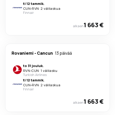
ti 12 tammik.
CUN
-
RVN
·
2 välilaskua
Finnair
1 663 €
alkaen
Rovaniemi
-
Cancun
13 päivää
to 31 jouluk.
RVN
-
CUN
·
1 välilasku
Turkish Airlines
ti 12 tammik.
CUN
-
RVN
·
2 välilaskua
Finnair
1 663 €
alkaen