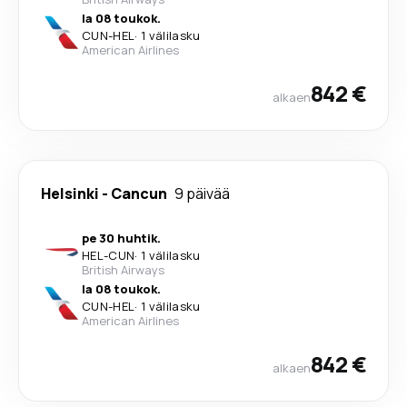
la 08 toukok.
CUN
-
HEL
·
1 välilasku
American Airlines
842 €
alkaen
Helsinki
-
Cancun
9 päivää
pe 30 huhtik.
HEL
-
CUN
·
1 välilasku
British Airways
la 08 toukok.
CUN
-
HEL
·
1 välilasku
American Airlines
842 €
alkaen