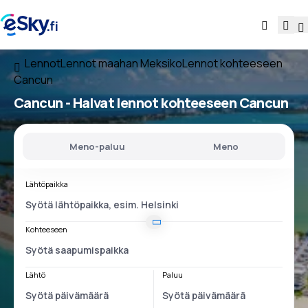
Lennot
Lennot maahan Meksiko
Lennot kohteeseen
Cancun
Cancun - Halvat lennot kohteeseen Cancun
Meno-paluu
Meno
Lähtöpaikka
Kohteeseen
Lähtö
Paluu