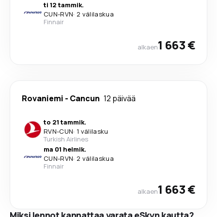
ti 12 tammik.
CUN
-
RVN
·
2 välilaskua
Finnair
1 663 €
alkaen
Rovaniemi
-
Cancun
12 päivää
to 21 tammik.
RVN
-
CUN
·
1 välilasku
Turkish Airlines
ma 01 helmik.
CUN
-
RVN
·
2 välilaskua
Finnair
1 663 €
alkaen
Miksi lennot kannattaa varata eSkyn kautta?