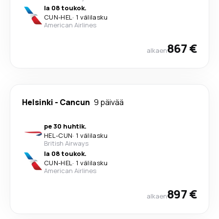
la 08 toukok.
CUN
-
HEL
·
1 välilasku
American Airlines
867 €
alkaen
Helsinki
-
Cancun
9 päivää
pe 30 huhtik.
HEL
-
CUN
·
1 välilasku
British Airways
la 08 toukok.
CUN
-
HEL
·
1 välilasku
American Airlines
897 €
alkaen