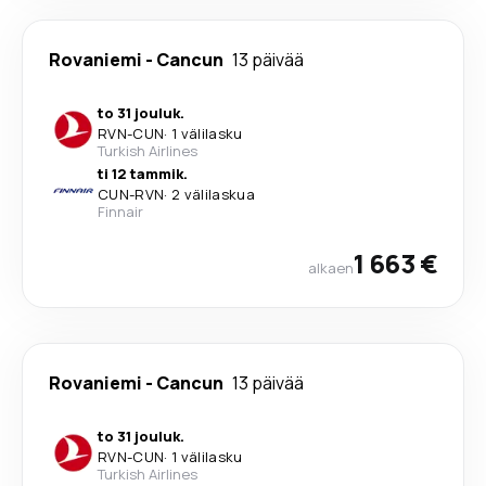
Rovaniemi
-
Cancun
13 päivää
to 31 jouluk.
RVN
-
CUN
·
1 välilasku
Turkish Airlines
ti 12 tammik.
CUN
-
RVN
·
2 välilaskua
Finnair
1 663 €
alkaen
Rovaniemi
-
Cancun
13 päivää
to 31 jouluk.
RVN
-
CUN
·
1 välilasku
Turkish Airlines