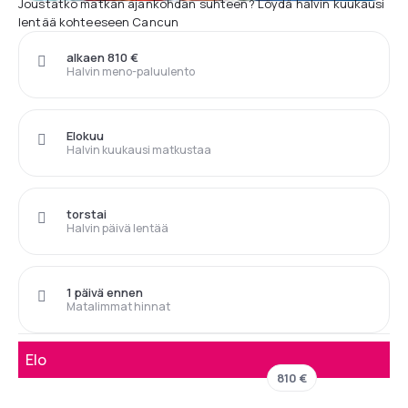
Joustatko matkan ajankohdan suhteen? Löydä halvin kuukausi
lentää kohteeseen Cancun
alkaen 810 €
Halvin meno-paluulento
Elokuu
Halvin kuukausi matkustaa
torstai
Halvin päivä lentää
1 päivä ennen
Matalimmat hinnat
Elo
810 €