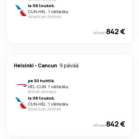
la 08 toukok.
CUN
-
HEL
·
1 välilasku
American Airlines
842 €
alkaen
Helsinki
-
Cancun
9 päivää
pe 30 huhtik.
HEL
-
CUN
·
1 välilasku
British Airways
la 08 toukok.
CUN
-
HEL
·
1 välilasku
American Airlines
842 €
alkaen