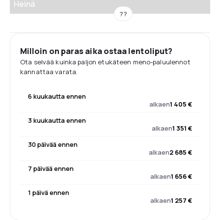
Heinä
??
Milloin on paras aika ostaa lentoliput?
Ota selvää kuinka paljon etukäteen meno-paluulennot
kannattaa varata.
6 kuukautta ennen
alkaen
1 405 €
3 kuukautta ennen
alkaen
1 351 €
30 päivää ennen
alkaen
2 685 €
7 päivää ennen
alkaen
1 656 €
1 päivä ennen
alkaen
1 257 €