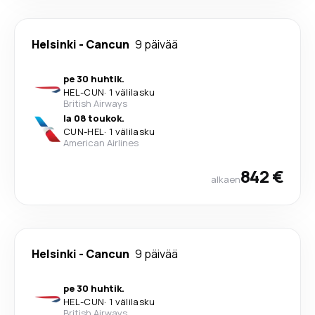
Helsinki
-
Cancun
9 päivää
pe 30 huhtik.
HEL
-
CUN
·
1 välilasku
British Airways
la 08 toukok.
CUN
-
HEL
·
1 välilasku
American Airlines
842 €
alkaen
Helsinki
-
Cancun
9 päivää
pe 30 huhtik.
HEL
-
CUN
·
1 välilasku
British Airways