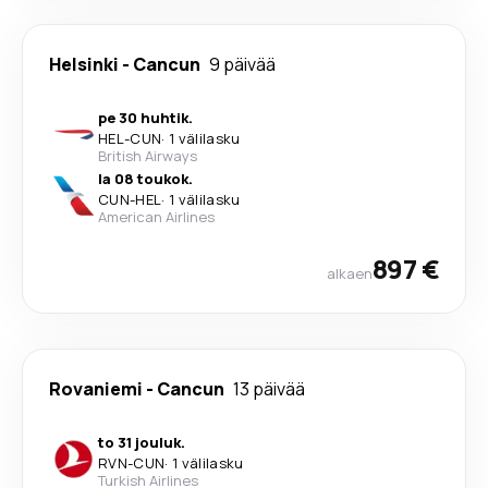
Helsinki
-
Cancun
9 päivää
pe 30 huhtik.
HEL
-
CUN
·
1 välilasku
British Airways
la 08 toukok.
CUN
-
HEL
·
1 välilasku
American Airlines
897 €
alkaen
Rovaniemi
-
Cancun
13 päivää
to 31 jouluk.
RVN
-
CUN
·
1 välilasku
Turkish Airlines