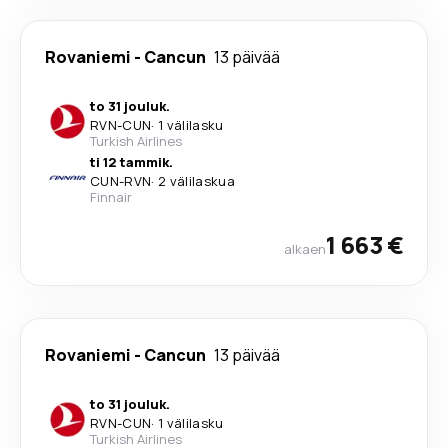
Rovaniemi
-
Cancun
13 päivää
to 31 jouluk.
RVN
-
CUN
·
1 välilasku
Turkish Airlines
ti 12 tammik.
CUN
-
RVN
·
2 välilaskua
Finnair
1 663 €
alkaen
Rovaniemi
-
Cancun
13 päivää
to 31 jouluk.
RVN
-
CUN
·
1 välilasku
Turkish Airlines