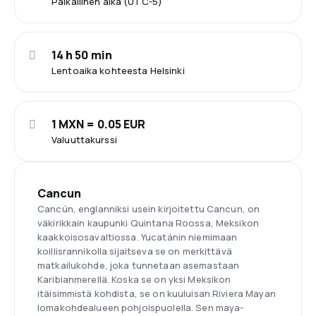
Paikallinen aika (UTC-5)
14 h 50 min
Lentoaika kohteesta Helsinki
1 MXN = 0.05 EUR
Valuuttakurssi
Cancun
Cancún, englanniksi usein kirjoitettu Cancun, on
väkirikkain kaupunki Quintana Roossa, Meksikon
kaakkoisosavaltiossa. Yucatánin niemimaan
koillisrannikolla sijaitseva se on merkittävä
matkailukohde, joka tunnetaan asemastaan
Karibianmerellä. Koska se on yksi Meksikon
itäisimmistä kohdista, se on kuuluisan Riviera Mayan
lomakohdealueen pohjoispuolella. Sen maya-