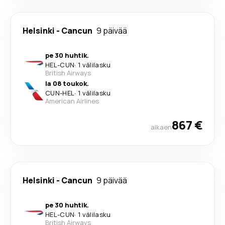
Helsinki
-
Cancun
9 päivää
pe 30 huhtik.
HEL
-
CUN
·
1 välilasku
British Airways
la 08 toukok.
CUN
-
HEL
·
1 välilasku
American Airlines
867 €
alkaen
Helsinki
-
Cancun
9 päivää
pe 30 huhtik.
HEL
-
CUN
·
1 välilasku
British Airways