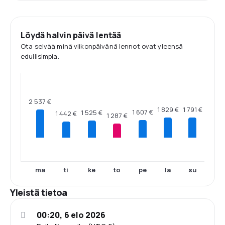
Löydä halvin päivä lentää
Ota selvää minä viikonpäivänä lennot ovat yleensä
edullisimpia.
2 537 €
1 829 €
1 791 €
1 607 €
1 525 €
1 442 €
1 287 €
ma
ti
ke
to
pe
la
su
Yleistä tietoa
00:20, 6 elo 2026