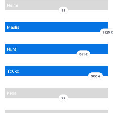
Helmi
??
Maalis
1 125 €
Huhti
841 €
Touko
980 €
Kesä
??