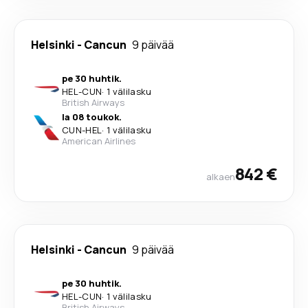
Helsinki
-
Cancun
9 päivää
pe 30 huhtik.
HEL
-
CUN
·
1 välilasku
British Airways
la 08 toukok.
CUN
-
HEL
·
1 välilasku
American Airlines
842 €
alkaen
Helsinki
-
Cancun
9 päivää
pe 30 huhtik.
HEL
-
CUN
·
1 välilasku
British Airways