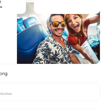
t
a.
g
Kong
atkustaa