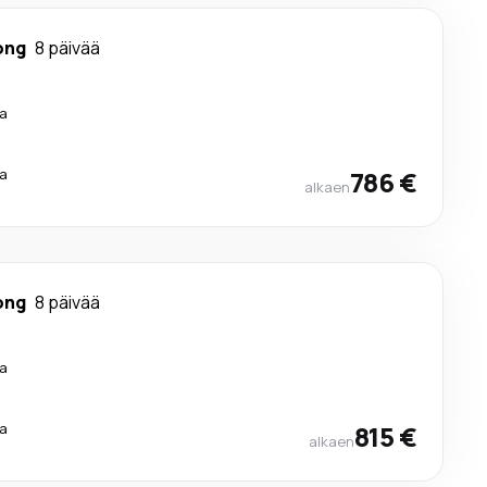
ong
8 päivää
a
a
786 €
alkaen
ong
8 päivää
a
a
815 €
alkaen