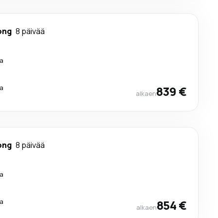
ong
8 päivää
a
a
839 €
alkaen
ong
8 päivää
a
a
854 €
alkaen