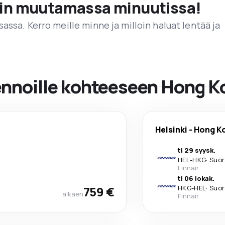
vain muutamassa minuutissa!
assa. Kerro meille minne ja milloin haluat lentää ja
lennoille kohteeseen Hong 
Helsinki
-
Hong K
ti 29 syysk.
HEL
-
HKG
·
Suor
Finnair
ti 06 lokak.
759 €
HKG
-
HEL
·
Suor
alkaen
Finnair