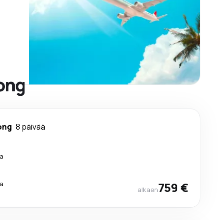
Kong
ong
8 päivää
a
a
759 €
alkaen