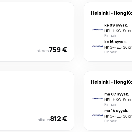
Helsinki
-
Hong K
ke 09 syysk.
HEL
-
HKG
·
Suor
Finnair
ke 16 syysk.
759 €
HKG
-
HEL
·
Suor
alkaen
Finnair
Helsinki
-
Hong K
ma 07 syysk.
HEL
-
HKG
·
Suor
Finnair
ma 14 syysk.
812 €
HKG
-
HEL
·
Suor
alkaen
Finnair