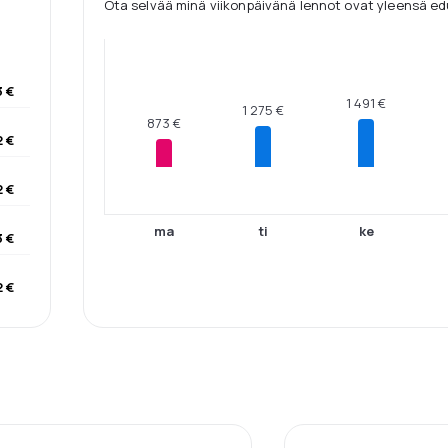
Ota selvää minä viikonpäivänä lennot ovat yleensä edu
3 €
1 491 €
1 275 €
873 €
2 €
2 €
ma
ti
ke
 €
2 €