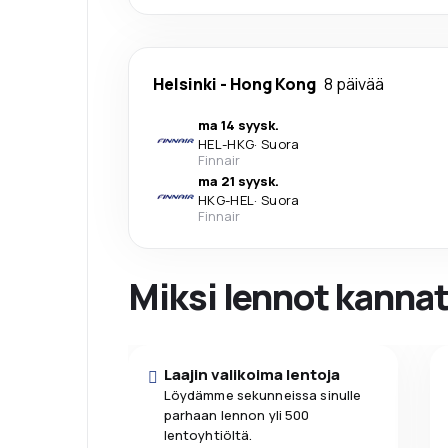
Helsinki
-
Hong Kong
8 päivää
ma 14 syysk.
HEL
-
HKG
·
Suora
Finnair
ma 21 syysk.
HKG
-
HEL
·
Suora
Finnair
Miksi lennot kanna
Laajin valikoima lentoja
Löydämme sekunneissa sinulle
parhaan lennon yli 500
lentoyhtiöltä.