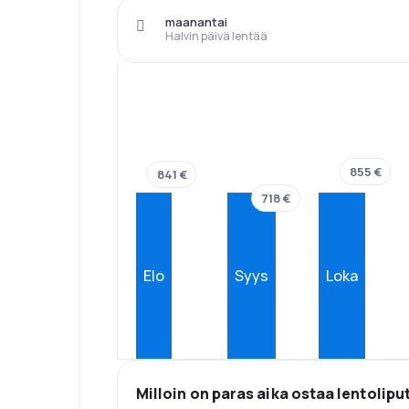
maanantai
Halvin päivä lentää
855 €
841 €
718 €
Elo
Syys
Loka
Milloin on paras aika ostaa lentolipu