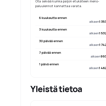
Ota selvää kuinka paljon etukäteen meno-
paluulennot kannattaa varata.
6 kuukautta ennen
alkaen
1 35
3 kuukautta ennen
alkaen
1 53
30 päivää ennen
alkaen
1 74
7 päivää ennen
alkaen
993
1 päivä ennen
alkaen
1 46
Yleistä tietoa