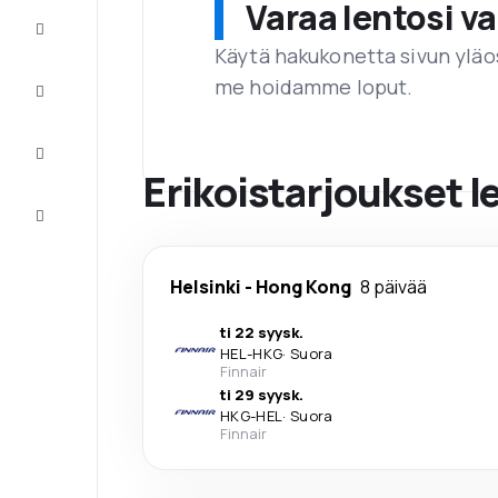
Varaa lentosi 
Tarjoukset
Käytä hakukonetta sivun yläos
me hoidamme loput.
Viimeistele
matka
Inspiraatiota
ja vinkkejä
Erikoistarjoukset 
Asiakaspalvelu
Helsinki
-
Hong Kong
8 päivää
ti 22 syysk.
HEL
-
HKG
·
Suora
Finnair
ti 29 syysk.
HKG
-
HEL
·
Suora
Finnair