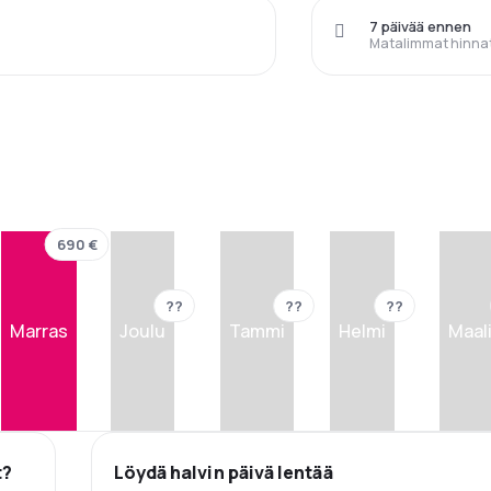
7 päivää ennen
Matalimmat hinna
690 €
??
??
??
Marras
Joulu
Tammi
Helmi
Maal
t?
Löydä halvin päivä lentää