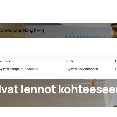
kohteeseen Hong Kong
ohteeseen
Lähtö
P
lvat lennot kohteese