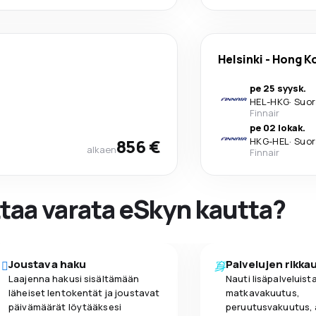
Helsinki
-
Hong K
pe 25 syysk.
HEL
-
HKG
·
Suor
Finnair
pe 02 lokak.
856 €
HKG
-
HEL
·
Suor
alkaen
Finnair
ttaa varata eSkyn kautta?
Joustava haku
Palvelujen rikka
Laajenna hakusi sisältämään
Nauti lisäpalveluista
läheiset lentokentät ja joustavat
matkavakuutus,
päivämäärät löytääksesi
peruutusvakuutus,