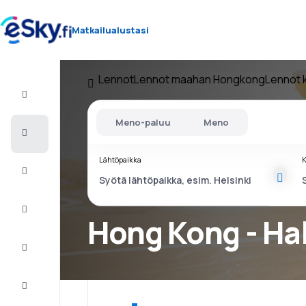
Matkailualustasi
Lennot
Lennot maahan Hongkong
Lennot 
Lento+Hotelli
Meno-paluu
Meno
Halvat
lennot
Lähtöpaikka
K
Lomamatkat
Äkkilähdöt
Hong Kong - Ha
Kaupunkilomat
Majoitus