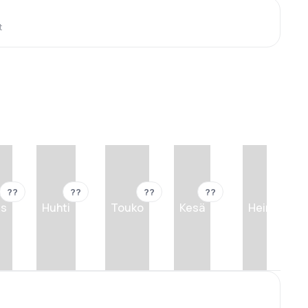
t
??
??
??
??
??
is
Huhti
Touko
Kesä
Heinä