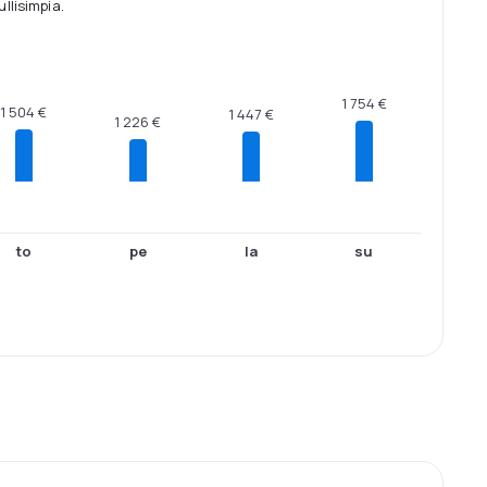
llisimpia.
1 754 €
1 504 €
1 447 €
1 226 €
to
pe
la
su