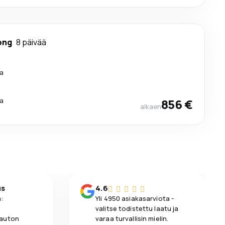
ong
8 päivää
a
a
856 €
alkaen
us
4.6
:
Yli 4950 asiakasarviota -
valitse todistettu laatu ja
 auton
varaa turvallisin mielin.