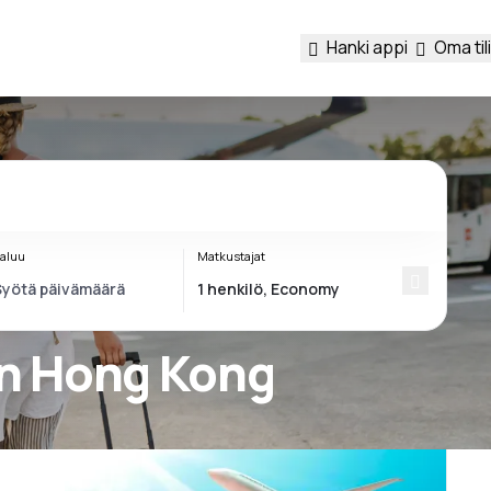
Hanki appi
Oma tili
aluu
Matkustajat
en Hong Kong