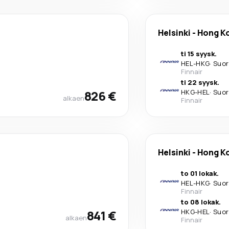
Helsinki
-
Hong K
ti 15 syysk.
HEL
-
HKG
·
Suor
Finnair
ti 22 syysk.
826 €
HKG
-
HEL
·
Suor
alkaen
Finnair
Helsinki
-
Hong K
to 01 lokak.
HEL
-
HKG
·
Suor
Finnair
to 08 lokak.
841 €
HKG
-
HEL
·
Suor
alkaen
Finnair