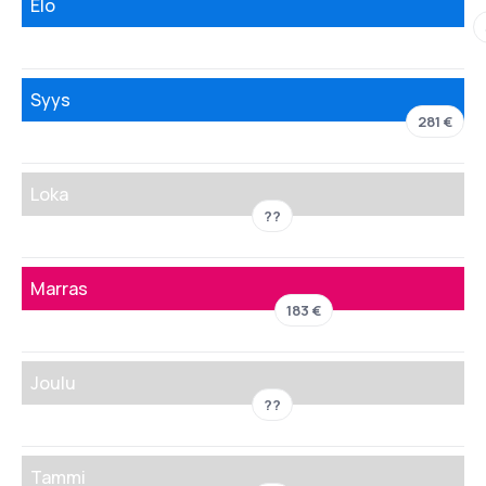
Elo
Syys
281 €
Loka
??
Marras
183 €
Joulu
??
Tammi