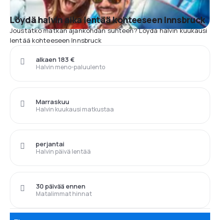
Löydä halvin aika lentää kohteeseen Innsbruck
Joustatko matkan ajankohdan suhteen? Löydä halvin kuukausi
lentää kohteeseen Innsbruck
alkaen 183 €
Halvin meno-paluulento
Marraskuu
Halvin kuukausi matkustaa
perjantai
Halvin päivä lentää
30 päivää ennen
Matalimmat hinnat