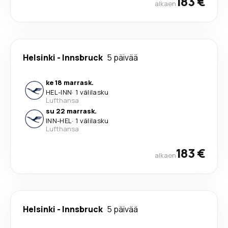
183 €
alkaen
Helsinki
-
Innsbruck
5 päivää
ke 18 marrask.
HEL
-
INN
·
1 välilasku
Lufthansa
su 22 marrask.
INN
-
HEL
·
1 välilasku
Lufthansa
183 €
alkaen
Helsinki
-
Innsbruck
5 päivää