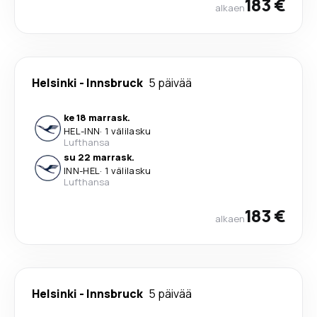
183 €
alkaen
Helsinki
-
Innsbruck
5 päivää
ke 18 marrask.
HEL
-
INN
·
1 välilasku
Lufthansa
su 22 marrask.
INN
-
HEL
·
1 välilasku
Lufthansa
183 €
alkaen
Helsinki
-
Innsbruck
5 päivää