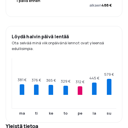
1 päivä ennen
alkaen
488 €
Löydä halvin päivä lentää
Ota selvää minä viikonpäivänä lennot ovat yleensä
edullisimpia.
579 €
445 €
381 €
376 €
365 €
329 €
312 €
ma
ti
ke
to
pe
la
su
Yleistä tietoa