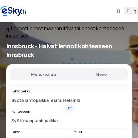
Lennot
Lennot maahan Itävalta
Lennot kohteeseen
Innsbruck
Innsbruck - Halvat lennot kohteeseen
Innsbruck
Meno-paluu
Meno
Lähtöpaikka
Kohteeseen
Lähtö
Paluu