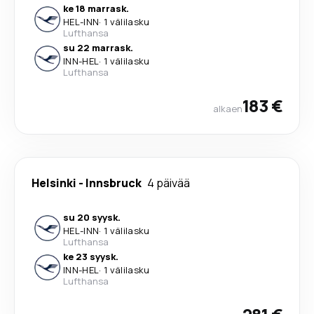
ke 18 marrask.
HEL
-
INN
·
1 välilasku
Lufthansa
su 22 marrask.
INN
-
HEL
·
1 välilasku
Lufthansa
183 €
alkaen
Helsinki
-
Innsbruck
4 päivää
su 20 syysk.
HEL
-
INN
·
1 välilasku
Lufthansa
ke 23 syysk.
INN
-
HEL
·
1 välilasku
Lufthansa