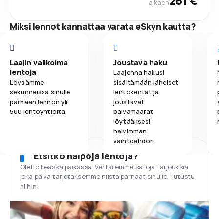
281 €
alkaen
Miksi lennot kannattaa varata eSkyn kautta?
Laajin valikoima
Joustava haku
lentoja
Laajenna hakusi
Löydämme
sisältämään läheiset
sekunneissa sinulle
lentokentät ja
parhaan lennon yli
joustavat
500 lentoyhtiöltä.
päivämäärät
löytääksesi
halvimman
vaihtoehdon.
Etsitkö halpoja lentoja?
Olet oikeassa paikassa. Vertailemme satoja tarjouksia
joka päivä tarjotaksemme niistä parhaat sinulle. Tutustu
niihin!