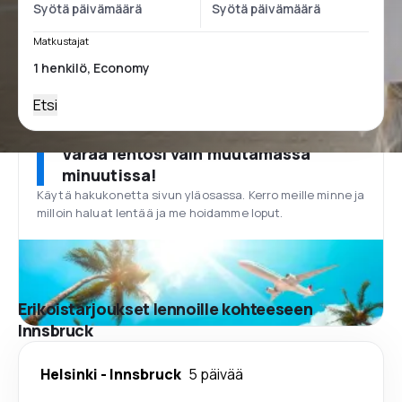
Matkustajat
Etsi
Varaa lentosi vain muutamassa
minuutissa!
Käytä hakukonetta sivun yläosassa. Kerro meille minne ja
milloin haluat lentää ja me hoidamme loput.
Erikoistarjoukset lennoille kohteeseen
Innsbruck
Helsinki
-
Innsbruck
5 päivää