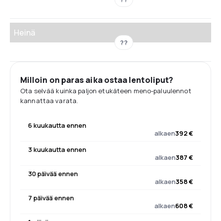
Heinä
??
Milloin on paras aika ostaa lentoliput?
Ota selvää kuinka paljon etukäteen meno-paluulennot
kannattaa varata.
6 kuukautta ennen
alkaen
392 €
3 kuukautta ennen
alkaen
387 €
30 päivää ennen
alkaen
358 €
7 päivää ennen
alkaen
608 €