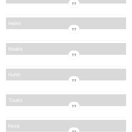
??
Helmi
??
Maalis
??
Huhti
??
Touko
??
Kesä
??