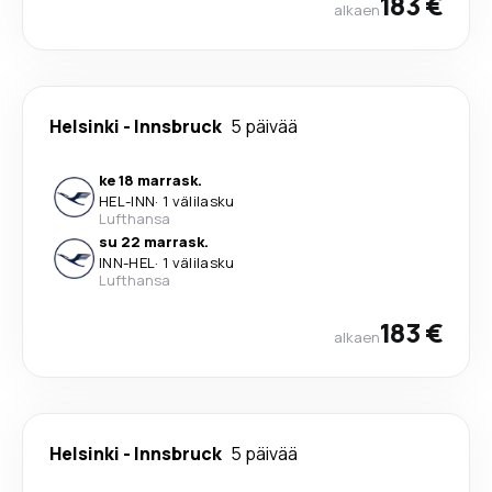
183 €
alkaen
Helsinki
-
Innsbruck
5 päivää
ke 18 marrask.
HEL
-
INN
·
1 välilasku
Lufthansa
su 22 marrask.
INN
-
HEL
·
1 välilasku
Lufthansa
183 €
alkaen
Helsinki
-
Innsbruck
5 päivää