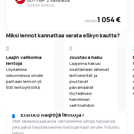
GOT
-
TMP
·
2 välilaskua
Turkish Airlines
1 054 €
alkaen
Miksi lennot kannattaa varata eSkyn kautta?
Laajin valikoima
Joustava haku
lentoja
Laajenna hakusi
Löydämme
sisältämään läheiset
sekunneissa sinulle
lentokentät ja
parhaan lennon yli
joustavat
500 lentoyhtiöltä.
päivämäärät
löytääksesi
halvimman
vaihtoehdon.
Etsitkö halpoja lentoja?
Olet oikeassa paikassa. Vertailemme satoja tarjouksia
joka päivä tarjotaksemme niistä parhaat sinulle. Tutustu
niihin!