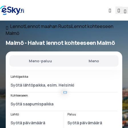
Lennot
Lennot maahan Ruotsi
Lennot kohteeseen
Malmö
Malmö - Halvat lennot kohteeseen Malmö
Meno-paluu
Meno
Lähtöpaikka
Kohteeseen
Lähtö
Paluu