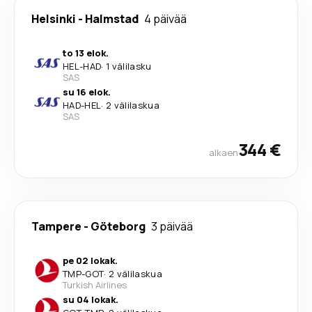
Helsinki
-
Halmstad
4 päivää
to 13 elok.
HEL
-
HAD
·
1 välilasku
SAS
su 16 elok.
HAD
-
HEL
·
2 välilaskua
SAS
344 €
alkaen
Tampere
-
Göteborg
3 päivää
pe 02 lokak.
TMP
-
GOT
·
2 välilaskua
Turkish Airlines
su 04 lokak.