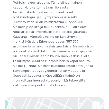
Pohjoismaiden alueella. Tämä elinvoimainen
kaupunki, joka tunnetaan rikkaasta
teollisuushistoriastaan, on muuttunut
bioteknologia- ja IT-yritysten keskukseksi
Juutinrauman sillan valmistuttua vuonna 2000.
Malmön yliopisto ja muut korkeakoululaitokset
houkuttelevat monimuotoista opiskelijakuntaa.
Kaupungin väestörakenne on kehittynyt
merkittävästi, ja lähes puolet sen 357 377
asukkaasta on ulkomaalaistaustaisia. Malmössä on
historiallista arkkitehtuuria, kauniita puistoja ja se
on Länsi-Skånen läänin kaupallinen keskus. Siellä
toimii myös kuuluisa ruotsalainen jalkapalloseura
Malmö FF. Nauti Malmön leudosta ilmastosta, jonka
talvilämpötilat ovat yleensä nollan yläpuolella.
Nopeasti kasvavalla väestöllään Malmö on
monikulttuurinen sulatusuuni, mikä tekee siitä
kiehtovan kaupunkilomakohteen.