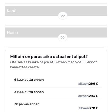
Kesä
??
Heinä
??
Milloin on paras aika ostaa lentoliput?
Ota selvää kuinka paljon etukäteen meno-paluulennot
kannattaa varata.
6 kuukautta ennen
alkaen
296 €
3 kuukautta ennen
alkaen
293 €
30 päivää ennen
alkaen
378 €