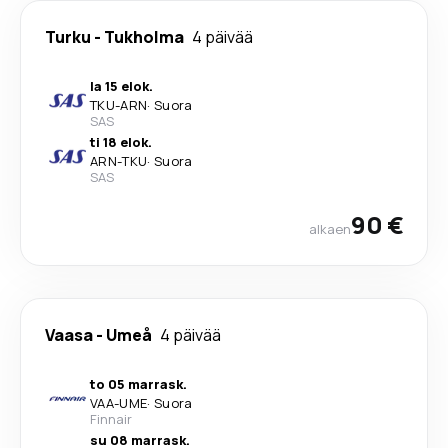
Turku
-
Tukholma
4 päivää
la 15 elok.
TKU
-
ARN
·
Suora
SAS
ti 18 elok.
ARN
-
TKU
·
Suora
SAS
90 €
alkaen
Vaasa
-
Umeå
4 päivää
to 05 marrask.
VAA
-
UME
·
Suora
Finnair
su 08 marrask.