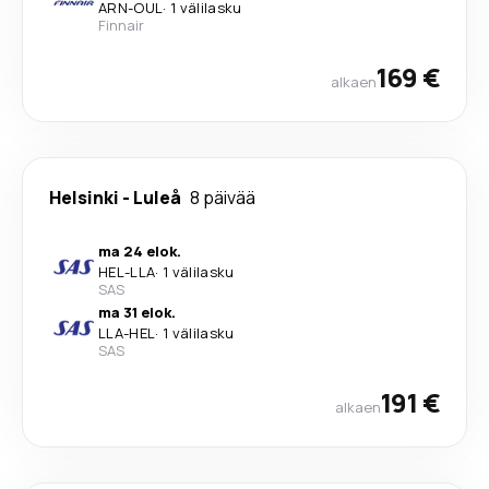
ARN
-
OUL
·
1 välilasku
Finnair
169 €
alkaen
Helsinki
-
Luleå
8 päivää
ma 24 elok.
HEL
-
LLA
·
1 välilasku
SAS
ma 31 elok.
LLA
-
HEL
·
1 välilasku
SAS
191 €
alkaen