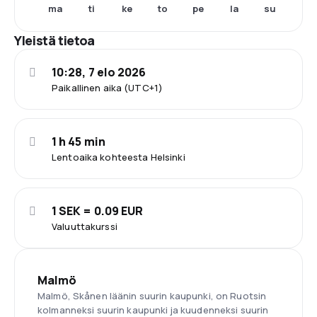
ma
ti
ke
to
pe
la
su
Yleistä tietoa
10:28, 7 elo 2026
Paikallinen aika (UTC+1)
1 h 45 min
Lentoaika kohteesta Helsinki
1 SEK = 0.09 EUR
Valuuttakurssi
Malmö
Malmö, Skånen läänin suurin kaupunki, on Ruotsin
kolmanneksi suurin kaupunki ja kuudenneksi suurin