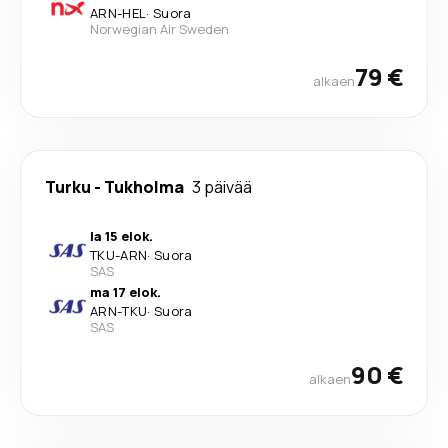
ARN
-
HEL
·
Suora
Norwegian Air Sweden
79 €
alkaen
Turku
-
Tukholma
3 päivää
la 15 elok.
TKU
-
ARN
·
Suora
SAS
ma 17 elok.
ARN
-
TKU
·
Suora
SAS
90 €
alkaen