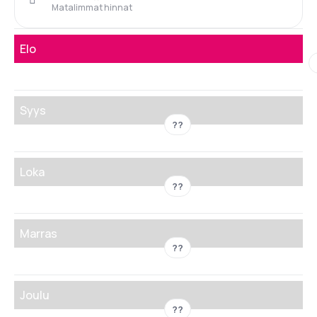
Matalimmat hinnat
Elo
Syys
??
Loka
??
Marras
??
Joulu
??