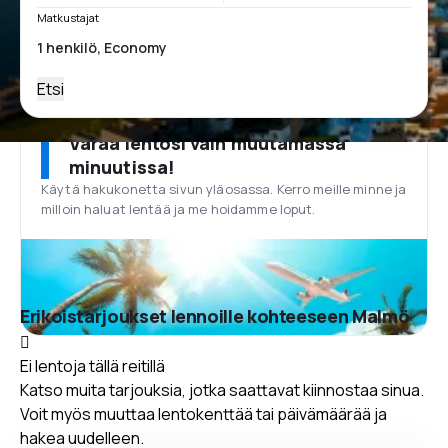
Matkustajat
Etsi
Varaa lentosi vain muutamassa
minuutissa!
Käytä hakukonetta sivun yläosassa. Kerro meille minne ja
milloin haluat lentää ja me hoidamme loput.
Erikoistarjoukset lennoille kohteeseen Malmö
Ei lentoja tällä reitillä
Katso muita tarjouksia, jotka saattavat kiinnostaa sinua.
Voit myös muuttaa lentokenttää tai päivämäärää ja
hakea uudelleen.