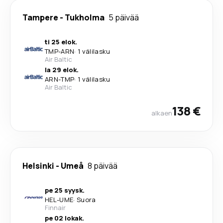
Tampere
-
Tukholma
5 päivää
ti 25 elok.
TMP
-
ARN
·
1 välilasku
Air Baltic
la 29 elok.
ARN
-
TMP
·
1 välilasku
Air Baltic
138 €
alkaen
Helsinki
-
Umeå
8 päivää
pe 25 syysk.
HEL
-
UME
·
Suora
Finnair
pe 02 lokak.