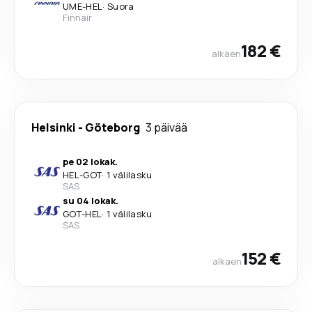
UME
-
HEL
·
Suora
Finnair
182 €
alkaen
Helsinki
-
Göteborg
3 päivää
pe 02 lokak.
HEL
-
GOT
·
1 välilasku
SAS
su 04 lokak.
GOT
-
HEL
·
1 välilasku
SAS
152 €
alkaen