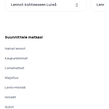
Lennot kohteeseen Luleå
Lenno
Suunnittele matkasi
Halvat lennot
Kaupunkilomat
Lomamatkat
Majoitus
Lento+Hotelli
Hotellit
Autot