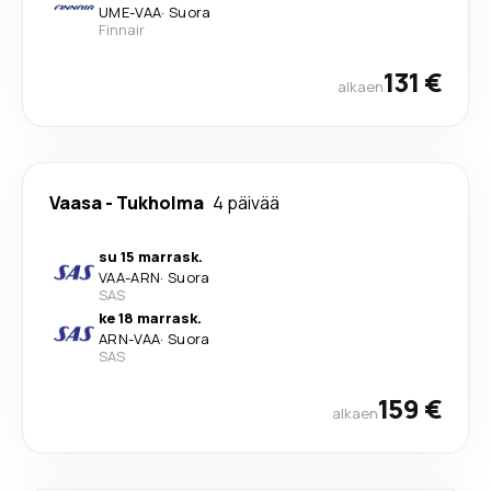
UME
-
VAA
·
Suora
Finnair
131 €
alkaen
Vaasa
-
Tukholma
4 päivää
su 15 marrask.
VAA
-
ARN
·
Suora
SAS
ke 18 marrask.
ARN
-
VAA
·
Suora
SAS
159 €
alkaen