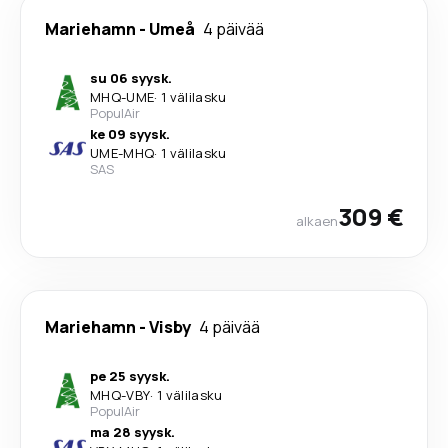
Mariehamn
-
Umeå
4 päivää
su 06 syysk.
MHQ
-
UME
·
1 välilasku
PopulAir
ke 09 syysk.
UME
-
MHQ
·
1 välilasku
SAS
309 €
alkaen
Mariehamn
-
Visby
4 päivää
pe 25 syysk.
MHQ
-
VBY
·
1 välilasku
PopulAir
ma 28 syysk.