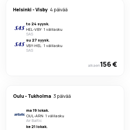
Helsinki
-
Visby
4 päivää
to 24 syysk.
HEL
-
VBY
·
1 välilasku
SAS
su 27 syysk.
VBY
-
HEL
·
1 välilasku
SAS
156 €
alkaen
Oulu
-
Tukholma
3 päivää
ma 19 lokak.
OUL
-
ARN
·
1 välilasku
Air Baltic
ke 21 lokak.