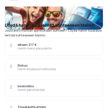
Löydä halvin aika lentää kohteeseen Malmö
Joustatko matkan ajankohdan suhteen? Löydä halvin kuukausi
lentää kohteeseen Malmö
alkaen 217 €
Halvin meno-paluulento
Elokuu
Halvin kuukausi matkustaa
keskiviikko
Halvin päivä lentää
3 kuukautta ennen