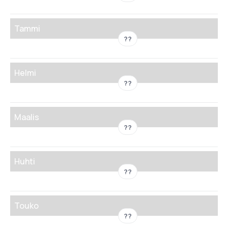
Tammi
??
Helmi
??
Maalis
??
Huhti
??
Touko
??