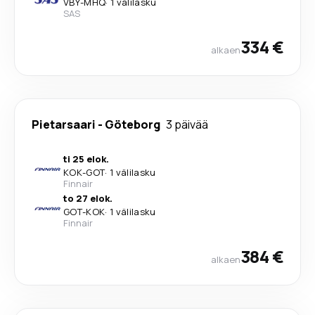
VBY
-
MHQ
·
1 välilasku
SAS
334 €
alkaen
Pietarsaari
-
Göteborg
3 päivää
ti 25 elok.
KOK
-
GOT
·
1 välilasku
Finnair
to 27 elok.
GOT
-
KOK
·
1 välilasku
Finnair
384 €
alkaen