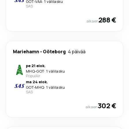
GOT
-
VAA
·
1 välilasku
SAS
288 €
alkaen
Mariehamn
-
Göteborg
4 päivää
pe 21 elok.
MHQ
-
GOT
·
1 välilasku
PopulAir
ma 24 elok.
GOT
-
MHQ
·
1 välilasku
SAS
302 €
alkaen