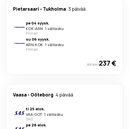
Pietarsaari
-
Tukholma
3 päivää
pe 04 syysk.
KOK
-
ARN
·
1 välilasku
Finnair
su 06 syysk.
ARN
-
KOK
·
1 välilasku
Finnair
237 €
alkaen
Vaasa
-
Göteborg
4 päivää
ti 25 elok.
VAA
-
GOT
·
1 välilasku
SAS
pe 28 elok.