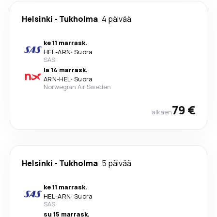
Helsinki
-
Tukholma
4 päivää
ke 11 marrask.
HEL
-
ARN
·
Suora
SAS
la 14 marrask.
ARN
-
HEL
·
Suora
Norwegian Air Sweden
79 €
alkaen
Helsinki
-
Tukholma
5 päivää
ke 11 marrask.
HEL
-
ARN
·
Suora
SAS
su 15 marrask.