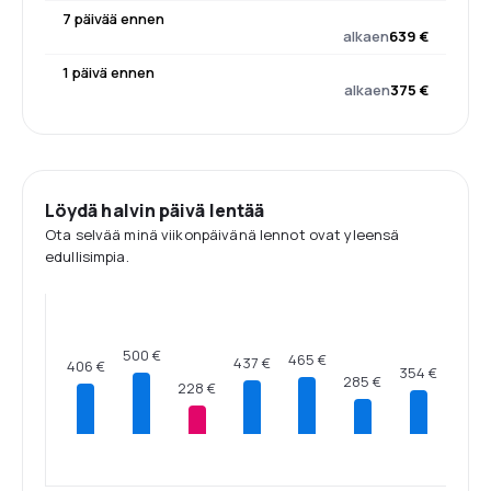
7 päivää ennen
alkaen
639 €
1 päivä ennen
alkaen
375 €
Löydä halvin päivä lentää
Ota selvää minä viikonpäivänä lennot ovat yleensä
edullisimpia.
500 €
465 €
437 €
406 €
354 €
285 €
228 €