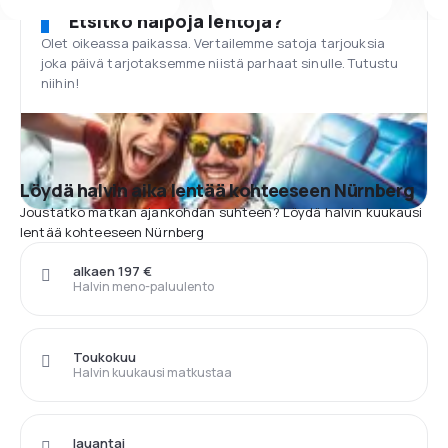
Etsitkö halpoja lentoja?
Olet oikeassa paikassa. Vertailemme satoja tarjouksia
joka päivä tarjotaksemme niistä parhaat sinulle. Tutustu
niihin!
Löydä halvin aika lentää kohteeseen Nürnberg
Joustatko matkan ajankohdan suhteen? Löydä halvin kuukausi
lentää kohteeseen Nürnberg
alkaen 197 €
Halvin meno-paluulento
Toukokuu
Halvin kuukausi matkustaa
lauantai