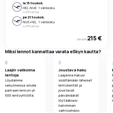
la 15 toukok.
HEL
-
NUE
·
1 välilasku
Lufthansa
pe 21 toukok.
NUE
-
HEL
·
1 välilasku
Lufthansa
215 €
alkaen
Miksi lennot kannattaa varata eSkyn kautta?
Laajin valikoima
Joustava haku
lentoja
Laajenna hakusi
Löydämme
sisältämään läheiset
sekunneissa sinulle
lentokentät ja
parhaan lennon yli
joustavat
500 lentoyhtiöltä.
päivämäärät
löytääksesi
halvimman
vaihtoehdon.