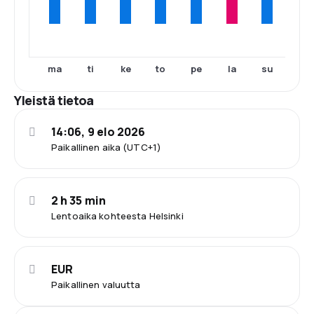
ma
ti
ke
to
pe
la
su
Yleistä tietoa
14:06, 9 elo 2026
Paikallinen aika (UTC+1)
2 h 35 min
Lentoaika kohteesta Helsinki
EUR
Paikallinen valuutta