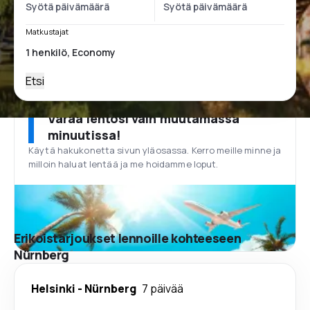
Matkustajat
Etsi
Varaa lentosi vain muutamassa
minuutissa!
Käytä hakukonetta sivun yläosassa. Kerro meille minne ja
milloin haluat lentää ja me hoidamme loput.
Erikoistarjoukset lennoille kohteeseen
Nürnberg
Helsinki
-
Nürnberg
7 päivää