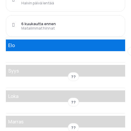
Halvin päivä lentää
6 kuukautta ennen
Matalimmat hinnat
Elo
Syys
??
Loka
??
Marras
??