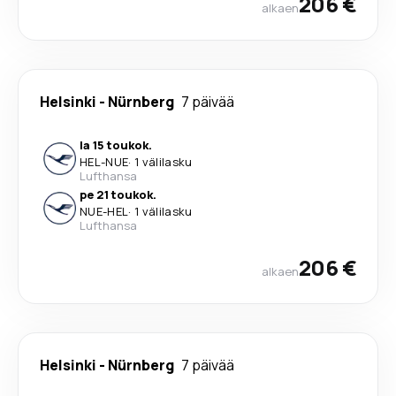
206 €
alkaen
Helsinki
-
Nürnberg
7 päivää
la 15 toukok.
HEL
-
NUE
·
1 välilasku
Lufthansa
pe 21 toukok.
NUE
-
HEL
·
1 välilasku
Lufthansa
206 €
alkaen
Helsinki
-
Nürnberg
7 päivää