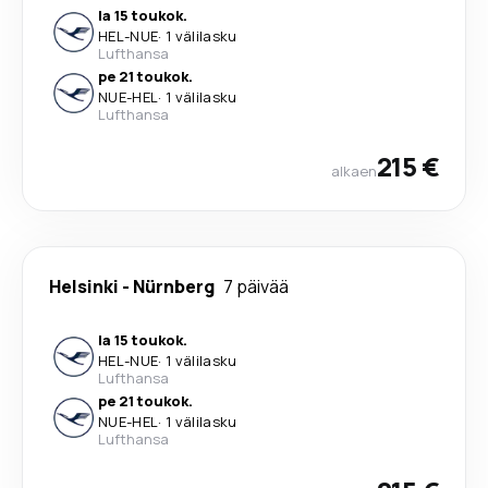
la 15 toukok.
HEL
-
NUE
·
1 välilasku
Lufthansa
pe 21 toukok.
NUE
-
HEL
·
1 välilasku
Lufthansa
215 €
alkaen
Helsinki
-
Nürnberg
7 päivää
la 15 toukok.
HEL
-
NUE
·
1 välilasku
Lufthansa
pe 21 toukok.
NUE
-
HEL
·
1 välilasku
Lufthansa