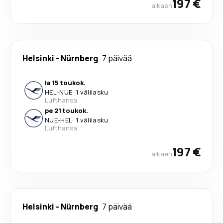
197 €
alkaen
Helsinki
-
Nürnberg
7 päivää
la 15 toukok.
HEL
-
NUE
·
1 välilasku
Lufthansa
pe 21 toukok.
NUE
-
HEL
·
1 välilasku
Lufthansa
197 €
alkaen
Helsinki
-
Nürnberg
7 päivää