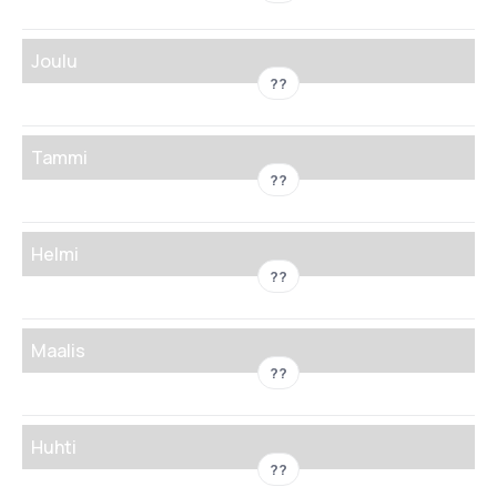
Joulu
??
Tammi
??
Helmi
??
Maalis
??
Huhti
??