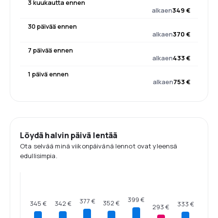
3 kuukautta ennen
alkaen
349 €
30 päivää ennen
alkaen
370 €
7 päivää ennen
alkaen
433 €
1 päivä ennen
alkaen
753 €
Löydä halvin päivä lentää
Ota selvää minä viikonpäivänä lennot ovat yleensä
edullisimpia.
399 €
377 €
352 €
345 €
342 €
333 €
293 €