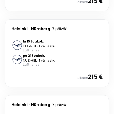
215 €
alkaen
Helsinki
-
Nürnberg
7 päivää
la 15 toukok.
HEL
-
NUE
·
1 välilasku
Lufthansa
pe 21 toukok.
NUE
-
HEL
·
1 välilasku
Lufthansa
215 €
alkaen
Helsinki
-
Nürnberg
7 päivää