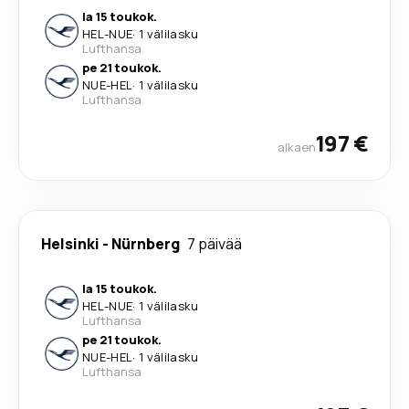
la 15 toukok.
HEL
-
NUE
·
1 välilasku
Lufthansa
pe 21 toukok.
NUE
-
HEL
·
1 välilasku
Lufthansa
197 €
alkaen
Helsinki
-
Nürnberg
7 päivää
la 15 toukok.
HEL
-
NUE
·
1 välilasku
Lufthansa
pe 21 toukok.
NUE
-
HEL
·
1 välilasku
Lufthansa