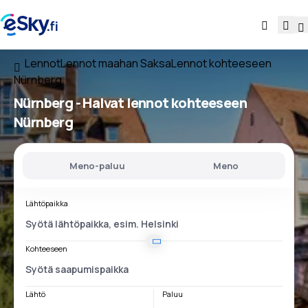
Lennot
Lennot maahan Saksa
Lennot kohteeseen
Nürnberg
Nürnberg - Halvat lennot kohteeseen
Nürnberg
Meno-paluu
Meno
Lähtöpaikka
Kohteeseen
Lähtö
Paluu