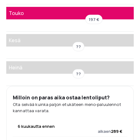
Touko
197 €
Kesä
??
Heinä
??
Milloin on paras aika ostaa lentoliput?
Ota selvää kuinka paljon etukäteen meno-paluulennot
kannattaa varata.
6 kuukautta ennen
alkaen
289 €