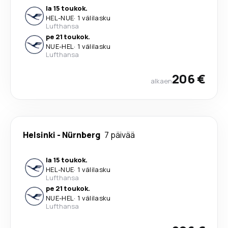
la 15 toukok.
HEL
-
NUE
·
1 välilasku
Lufthansa
pe 21 toukok.
NUE
-
HEL
·
1 välilasku
Lufthansa
206 €
alkaen
Helsinki
-
Nürnberg
7 päivää
la 15 toukok.
HEL
-
NUE
·
1 välilasku
Lufthansa
pe 21 toukok.
NUE
-
HEL
·
1 välilasku
Lufthansa