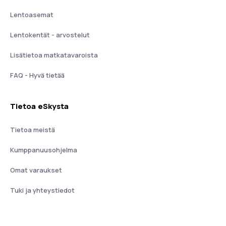
Lentoasemat
Lentokentät - arvostelut
Lisätietoa matkatavaroista
FAQ - Hyvä tietää
Tietoa eSkysta
Tietoa meistä
Kumppanuusohjelma
Omat varaukset
Tuki ja yhteystiedot