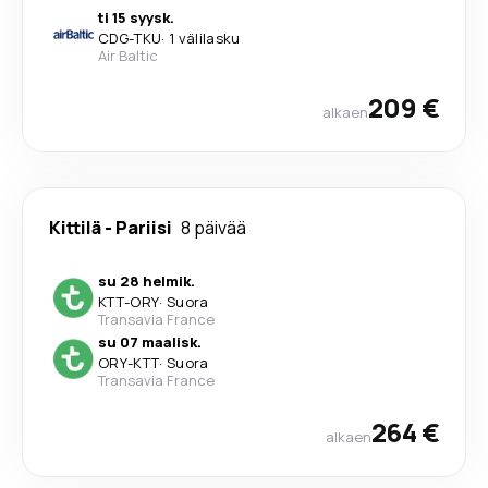
ti 15 syysk.
CDG
-
TKU
·
1 välilasku
Air Baltic
209 €
alkaen
Kittilä
-
Pariisi
8 päivää
su 28 helmik.
KTT
-
ORY
·
Suora
Transavia France
su 07 maalisk.
ORY
-
KTT
·
Suora
Transavia France
264 €
alkaen