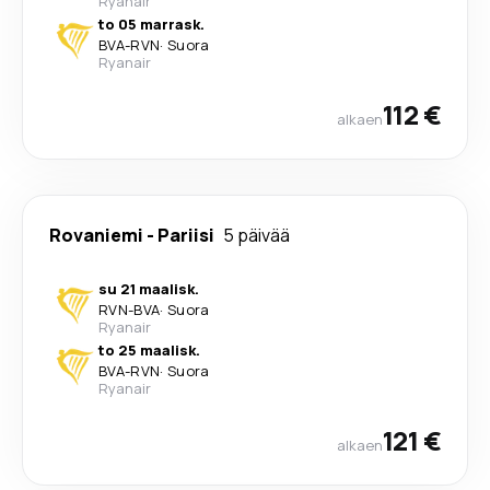
Ryanair
to 05 marrask.
BVA
-
RVN
·
Suora
Ryanair
112 €
alkaen
Rovaniemi
-
Pariisi
5 päivää
su 21 maalisk.
RVN
-
BVA
·
Suora
Ryanair
to 25 maalisk.
BVA
-
RVN
·
Suora
Ryanair
121 €
alkaen