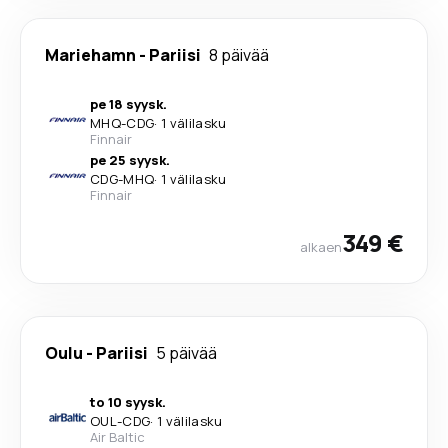
Mariehamn
-
Pariisi
8 päivää
pe 18 syysk.
MHQ
-
CDG
·
1 välilasku
Finnair
pe 25 syysk.
CDG
-
MHQ
·
1 välilasku
Finnair
349 €
alkaen
Oulu
-
Pariisi
5 päivää
to 10 syysk.
OUL
-
CDG
·
1 välilasku
Air Baltic