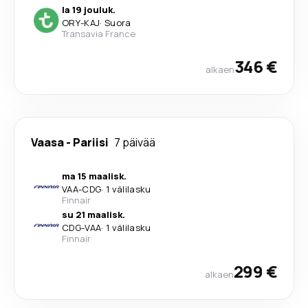
la 19 jouluk.
ORY
-
KAJ
·
Suora
Transavia France
346 €
alkaen
Vaasa
-
Pariisi
7 päivää
ma 15 maalisk.
VAA
-
CDG
·
1 välilasku
Finnair
su 21 maalisk.
CDG
-
VAA
·
1 välilasku
Finnair
299 €
alkaen