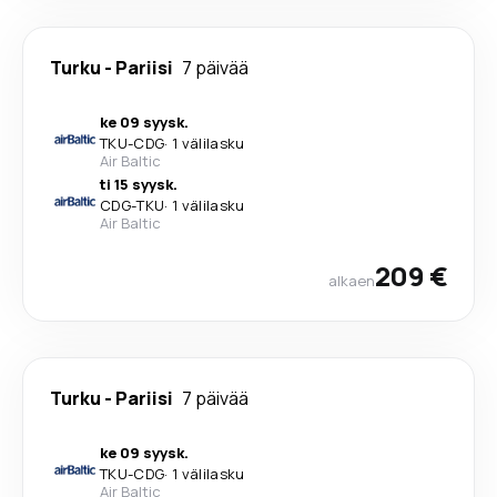
Turku
-
Pariisi
7 päivää
ke 09 syysk.
TKU
-
CDG
·
1 välilasku
Air Baltic
ti 15 syysk.
CDG
-
TKU
·
1 välilasku
Air Baltic
209 €
alkaen
Turku
-
Pariisi
7 päivää
ke 09 syysk.
TKU
-
CDG
·
1 välilasku
Air Baltic