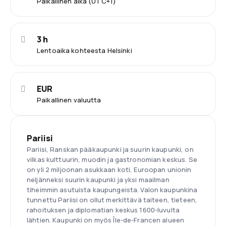
Paikallinen aika (UTC+1)
3 h
Lentoaika kohteesta Helsinki
EUR
Paikallinen valuutta
Pariisi
Pariisi, Ranskan pääkaupunki ja suurin kaupunki, on
vilkas kulttuurin, muodin ja gastronomian keskus. Se
on yli 2 miljoonan asukkaan koti, Euroopan unionin
neljänneksi suurin kaupunki ja yksi maailman
tiheimmin asutuista kaupungeista. Valon kaupunkina
tunnettu Pariisi on ollut merkittävä taiteen, tieteen,
rahoituksen ja diplomatian keskus 1600-luvulta
lähtien. Kaupunki on myös Île-de-Francen alueen