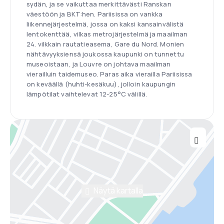
sydän, ja se vaikuttaa merkittävästi Ranskan
väestöön ja BKT:hen. Pariisissa on vankka
liikennejärjestelmä, jossa on kaksi kansainvälistä
lentokenttää, vilkas metrojärjestelmä ja maailman
24. vilkkain rautatieasema, Gare du Nord. Monien
nähtävyyksiensä joukossa kaupunki on tunnettu
museoistaan, ja Louvre on johtava maailman
vierailluin taidemuseo. Paras aika vierailla Pariisissa
on keväällä (huhti-kesäkuu), jolloin kaupungin
lämpötilat vaihtelevat 12-25°C välillä.
Näytä kartalla