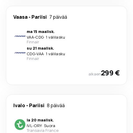
Vaasa
-
Pariisi
7 päivää
ma 15 maalisk.
VAA
-
CDG
·
1 välilasku
Finnair
su 21 maalisk.
CDG
-
VAA
·
1 välilasku
Finnair
299 €
alkaen
Ivalo
-
Pariisi
8 päivää
la 20 maalisk.
IVL
-
ORY
·
Suora
Transavia France