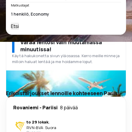
Matkustajat
Etsi
Varaa lentosi vain muutamassa
minuutissa!
Käytä hakukonetta sivun yläosassa. Kerro meille minne ja
milloin haluat lentää ja me hoidamme loput.
Erikoistarjoukset lennoille kohteeseen Pariisi
Rovaniemi
-
Pariisi
8 päivää
to 29 lokak.
RVN
-
BVA
·
Suora