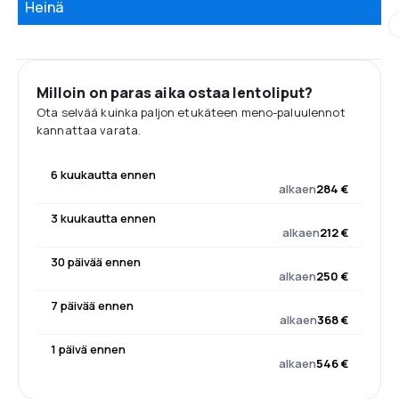
Heinä
Milloin on paras aika ostaa lentoliput?
Ota selvää kuinka paljon etukäteen meno-paluulennot
kannattaa varata.
6 kuukautta ennen
alkaen
284 €
3 kuukautta ennen
alkaen
212 €
30 päivää ennen
alkaen
250 €
7 päivää ennen
alkaen
368 €
1 päivä ennen
alkaen
546 €