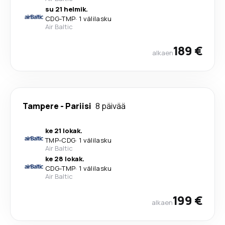
su 21 helmik.
CDG
-
TMP
·
1 välilasku
Air Baltic
189 €
alkaen
Tampere
-
Pariisi
8 päivää
ke 21 lokak.
TMP
-
CDG
·
1 välilasku
Air Baltic
ke 28 lokak.
CDG
-
TMP
·
1 välilasku
Air Baltic
199 €
alkaen