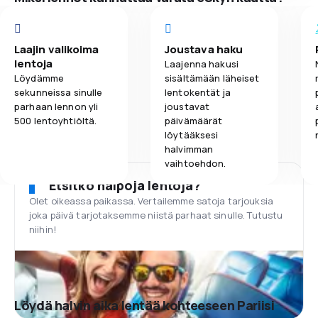
Laajin valikoima
Joustava haku
lentoja
Laajenna hakusi
Löydämme
sisältämään läheiset
sekunneissa sinulle
lentokentät ja
parhaan lennon yli
joustavat
500 lentoyhtiöltä.
päivämäärät
löytääksesi
halvimman
vaihtoehdon.
Etsitkö halpoja lentoja?
Olet oikeassa paikassa. Vertailemme satoja tarjouksia
joka päivä tarjotaksemme niistä parhaat sinulle. Tutustu
niihin!
Löydä halvin aika lentää kohteeseen Pariisi