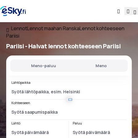
Lennot
Lennot maahan Ranska
Lennot kohteeseen
Pariisi
Pariisi - Halvat lennot kohteeseen Pariisi
Meno-paluu
Meno
Lähtöpaikka
Kohteeseen
Lähtö
Paluu