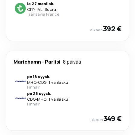
la 27 maalisk.
ORY
-
IVL
·
Suora
Transavia France
392 €
alkaen
Mariehamn
-
Pariisi
8 päivää
pe 18 syysk.
MHQ
-
CDG
·
1 välilasku
Finnair
pe 25 syysk.
CDG
-
MHQ
·
1 välilasku
Finnair
349 €
alkaen