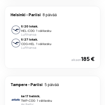
Helsinki
-
Pariisi
8 päivää
ti 20 lokak.
HEL
-
CDG
·
1 välilasku
Lufthansa
ti 27 lokak.
CDG
-
HEL
·
1 välilasku
Lufthansa
185 €
alkaen
Tampere
-
Pariisi
5 päivää
ke 17 helmik.
TMP
-
CDG
·
1 välilasku
Air Baltic