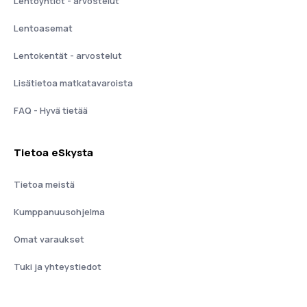
Lentoyhtiöt - arvostelut
Lentoasemat
Lentokentät - arvostelut
Lisätietoa matkatavaroista
FAQ - Hyvä tietää
Tietoa eSkysta
Tietoa meistä
Kumppanuusohjelma
Omat varaukset
Tuki ja yhteystiedot