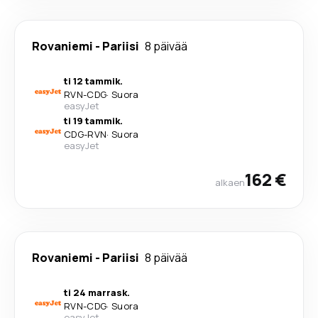
Rovaniemi
-
Pariisi
8 päivää
ti 12 tammik.
RVN
-
CDG
·
Suora
easyJet
ti 19 tammik.
CDG
-
RVN
·
Suora
easyJet
162 €
alkaen
Rovaniemi
-
Pariisi
8 päivää
ti 24 marrask.
RVN
-
CDG
·
Suora
easyJet