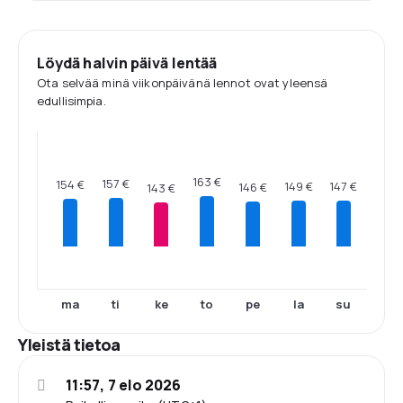
Löydä halvin päivä lentää
Ota selvää minä viikonpäivänä lennot ovat yleensä
edullisimpia.
163 €
157 €
154 €
149 €
147 €
146 €
143 €
ma
ti
ke
to
pe
la
su
Yleistä tietoa
11:57, 7 elo 2026