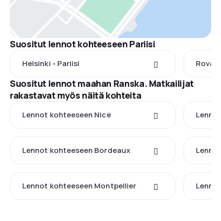
Suositut lennot kohteeseen Pariisi
Helsinki - Pariisi
Rovanie
Suositut lennot maahan Ranska. Matkailijat
rakastavat myös näitä kohteita
Lennot kohteeseen Nice
Lennot
Lennot kohteeseen Bordeaux
Lennot
Lennot kohteeseen Montpellier
Lennot