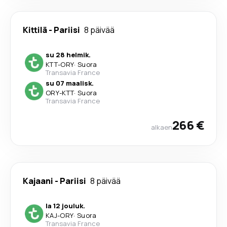
Kittilä
-
Pariisi
8 päivää
su 28 helmik.
KTT
-
ORY
·
Suora
Transavia France
su 07 maalisk.
ORY
-
KTT
·
Suora
Transavia France
266 €
alkaen
Kajaani
-
Pariisi
8 päivää
la 12 jouluk.
KAJ
-
ORY
·
Suora
Transavia France