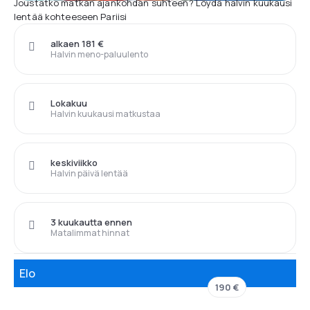
Joustatko matkan ajankohdan suhteen? Löydä halvin kuukausi
lentää kohteeseen Pariisi
alkaen 181 €
Halvin meno-paluulento
Lokakuu
Halvin kuukausi matkustaa
keskiviikko
Halvin päivä lentää
3 kuukautta ennen
Matalimmat hinnat
Elo
190 €