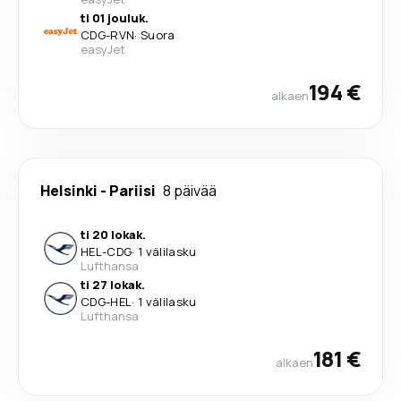
ti 01 jouluk.
CDG
-
RVN
·
Suora
easyJet
194 €
alkaen
Helsinki
-
Pariisi
8 päivää
ti 20 lokak.
HEL
-
CDG
·
1 välilasku
Lufthansa
ti 27 lokak.
CDG
-
HEL
·
1 välilasku
Lufthansa
181 €
alkaen