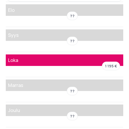
Elo
??
Syys
??
Loka
1 195 €
Marras
??
Joulu
??