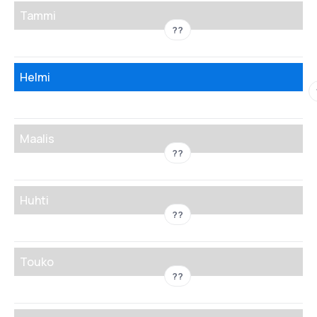
Tammi
??
Helmi
Maalis
??
Huhti
??
Touko
??