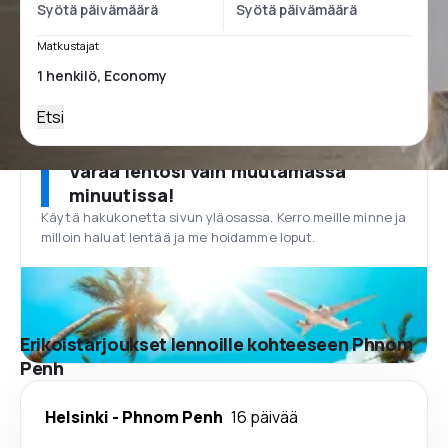
Matkustajat
Etsi
Varaa lentosi vain muutamassa
minuutissa!
Käytä hakukonetta sivun yläosassa. Kerro meille minne ja
milloin haluat lentää ja me hoidamme loput.
Erikoistarjoukset lennoille kohteeseen Phnom
Penh
Helsinki
-
Phnom Penh
16 päivää