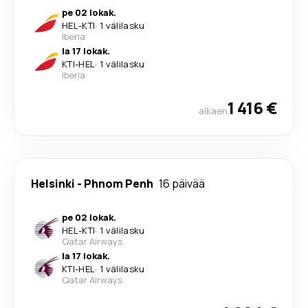
pe 02 lokak.
HEL
-
KTI
·
1 välilasku
Iberia
la 17 lokak.
KTI
-
HEL
·
1 välilasku
Iberia
1 416 €
alkaen
Helsinki
-
Phnom Penh
16 päivää
pe 02 lokak.
HEL
-
KTI
·
1 välilasku
Qatar Airways
la 17 lokak.
KTI
-
HEL
·
1 välilasku
Qatar Airways