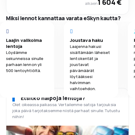
1 604 €
alkaen
Miksi lennot kannattaa varata eSkyn kautta?
Laajin valikoima
Joustava haku
lentoja
Laajenna hakusi
Löydämme
sisältämään läheiset
sekunneissa sinulle
lentokentät ja
parhaan lennon yli
joustavat
500 lentoyhtiöltä.
päivämäärät
löytääksesi
halvimman
vaihtoehdon.
Etsitkö halpoja lentoja?
Olet oikeassa paikassa. Vertailemme satoja tarjouksia
joka päivä tarjotaksemme niistä parhaat sinulle. Tutustu
niihin!