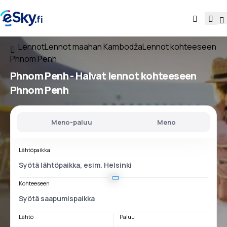
Lennot
Lennot maahan Kambodža
Lennot kohteeseen
Phnom Penh
Phnom Penh - Halvat lennot kohteeseen
Phnom Penh
Meno-paluu
Meno
Lähtöpaikka
Kohteeseen
Lähtö
Paluu