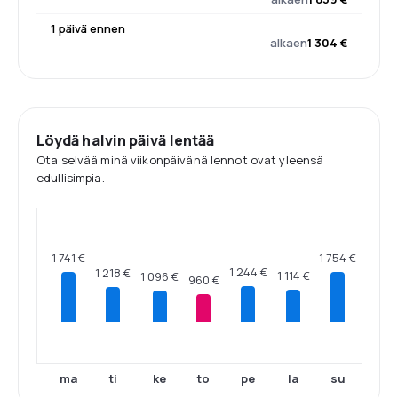
1 päivä ennen
alkaen
1 304 €
Löydä halvin päivä lentää
Ota selvää minä viikonpäivänä lennot ovat yleensä
edullisimpia.
1 754 €
1 741 €
1 244 €
1 218 €
1 114 €
1 096 €
960 €
ma
ti
ke
to
pe
la
su