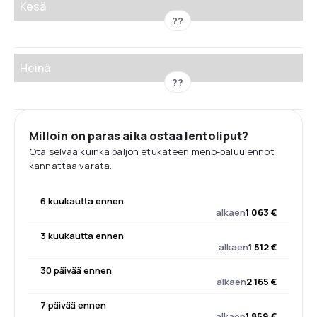
Kesä
??
Heinä
??
Milloin on paras aika ostaa lentoliput?
Ota selvää kuinka paljon etukäteen meno-paluulennot
kannattaa varata.
6 kuukautta ennen
alkaen
1 063 €
3 kuukautta ennen
alkaen
1 512 €
30 päivää ennen
alkaen
2 165 €
7 päivää ennen
alkaen
1 859 €