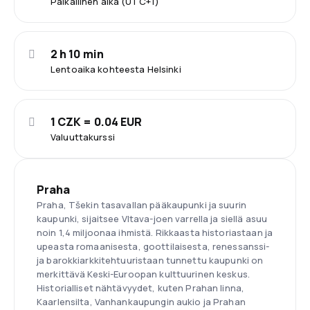
Paikallinen aika (UTC+1)
2 h 10 min
Lentoaika kohteesta Helsinki
1 CZK = 0.04 EUR
Valuuttakurssi
Praha
Praha, Tšekin tasavallan pääkaupunki ja suurin
kaupunki, sijaitsee Vltava-joen varrella ja siellä asuu
noin 1,4 miljoonaa ihmistä. Rikkaasta historiastaan ja
upeasta romaanisesta, goottilaisesta, renessanssi-
ja barokkiarkkitehtuuristaan tunnettu kaupunki on
merkittävä Keski-Euroopan kulttuurinen keskus.
Historialliset nähtävyydet, kuten Prahan linna,
Kaarlensilta, Vanhankaupungin aukio ja Prahan