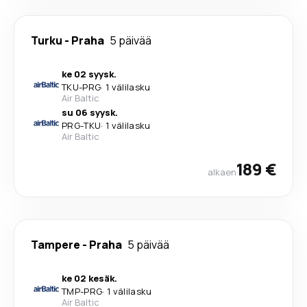
Turku
-
Praha
5 päivää
ke 02 syysk.
TKU
-
PRG
·
1 välilasku
Air Baltic
su 06 syysk.
PRG
-
TKU
·
1 välilasku
Air Baltic
189 €
alkaen
Tampere
-
Praha
5 päivää
ke 02 kesäk.
TMP
-
PRG
·
1 välilasku
Air Baltic