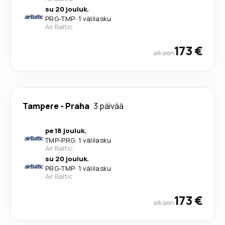
su 20 jouluk.
PRG
-
TMP
·
1 välilasku
Air Baltic
173 €
alkaen
Tampere
-
Praha
3 päivää
pe 18 jouluk.
TMP
-
PRG
·
1 välilasku
Air Baltic
su 20 jouluk.
PRG
-
TMP
·
1 välilasku
Air Baltic
173 €
alkaen