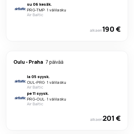
su 06 kesäk.
PRG
-
TMP
·
1 välilasku
Air Baltic
190 €
alkaen
Oulu
-
Praha
7 päivää
la 05 syysk.
OUL
-
PRG
·
1 välilasku
Air Baltic
pe 11 syysk.
PRG
-
OUL
·
1 välilasku
Air Baltic
201 €
alkaen