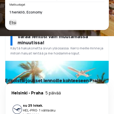
Matkustajat
Etsi
Varaa lentosi vain muutamassa
minuutissa!
Käytä hakukonetta sivun yläosassa. Kerro meille minne ja
milloin haluat lentää ja me hoidamme loput.
Erikoistarjoukset lennoille kohteeseen Praha
Helsinki
-
Praha
5 päivää
su 25 lokak.
HEL
-
PRG
·
1 välilasku