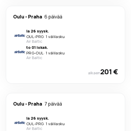
Oulu
-
Praha
6 päivää
la 26 syysk.
OUL
-
PRG
·
1 välilasku
Air Baltic
to 01 lokak.
PRG
-
OUL
·
1 välilasku
Air Baltic
201 €
alkaen
Oulu
-
Praha
7 päivää
la 26 syysk.
OUL
-
PRG
·
1 välilasku
Air Baltic