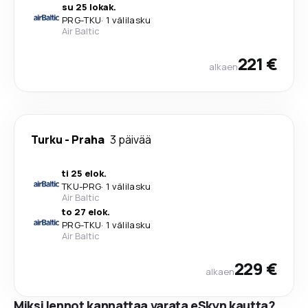
su 25 lokak.
PRG
-
TKU
·
1 välilasku
Air Baltic
221 €
alkaen
Turku
-
Praha
3 päivää
ti 25 elok.
TKU
-
PRG
·
1 välilasku
Air Baltic
to 27 elok.
PRG
-
TKU
·
1 välilasku
Air Baltic
229 €
alkaen
Miksi lennot kannattaa varata eSkyn kautta?