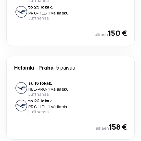
Lufthansa
to 29 lokak.
PRG
-
HEL
·
1 välilasku
Lufthansa
150 €
alkaen
Helsinki
-
Praha
5 päivää
su 18 lokak.
HEL
-
PRG
·
1 välilasku
Lufthansa
to 22 lokak.
PRG
-
HEL
·
1 välilasku
Lufthansa
158 €
alkaen