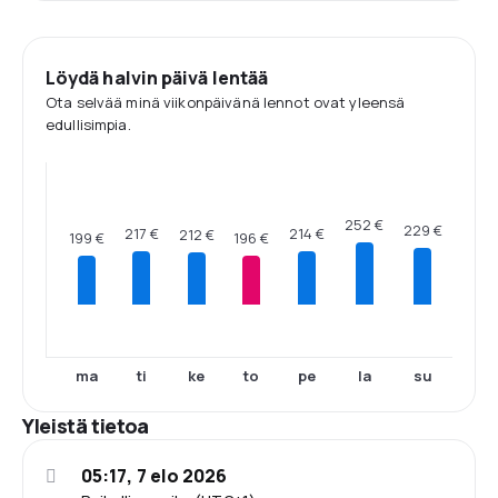
Löydä halvin päivä lentää
Ota selvää minä viikonpäivänä lennot ovat yleensä
edullisimpia.
252 €
229 €
217 €
214 €
212 €
199 €
196 €
ma
ti
ke
to
pe
la
su
Yleistä tietoa
05:17, 7 elo 2026