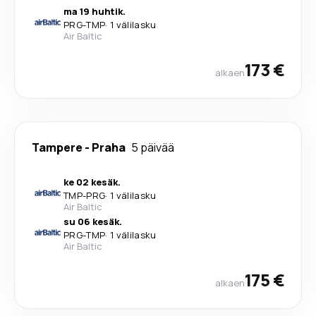
ma 19 huhtik.
PRG
-
TMP
·
1 välilasku
Air Baltic
173 €
alkaen
Tampere
-
Praha
5 päivää
ke 02 kesäk.
TMP
-
PRG
·
1 välilasku
Air Baltic
su 06 kesäk.
PRG
-
TMP
·
1 välilasku
Air Baltic
175 €
alkaen