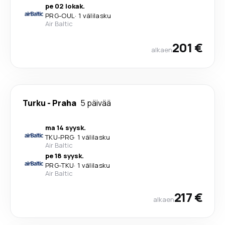
pe 02 lokak.
PRG
-
OUL
·
1 välilasku
Air Baltic
201 €
alkaen
Turku
-
Praha
5 päivää
ma 14 syysk.
TKU
-
PRG
·
1 välilasku
Air Baltic
pe 18 syysk.
PRG
-
TKU
·
1 välilasku
Air Baltic
217 €
alkaen