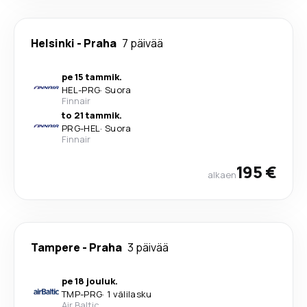
Helsinki
-
Praha
7 päivää
pe 15 tammik.
HEL
-
PRG
·
Suora
Finnair
to 21 tammik.
PRG
-
HEL
·
Suora
Finnair
195 €
alkaen
Tampere
-
Praha
3 päivää
pe 18 jouluk.
TMP
-
PRG
·
1 välilasku
Air Baltic