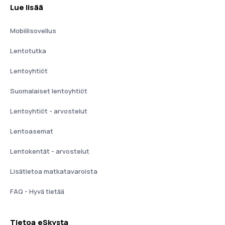
Lue lisää
Mobiilisovellus
Lentotutka
Lentoyhtiöt
Suomalaiset lentoyhtiöt
Lentoyhtiöt - arvostelut
Lentoasemat
Lentokentät - arvostelut
Lisätietoa matkatavaroista
FAQ - Hyvä tietää
Tietoa eSkysta