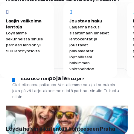
Laajin valikoima
Joustava haku
lentoja
Laajenna hakusi
Löydämme
sisältämään läheiset
sekunneissa sinulle
lentokentät ja
parhaan lennon yli
joustavat
500 lentoyhtiöltä.
päivämäärät
löytääksesi
halvimman
vaihtoehdon.
Etsitkö halpoja lentoja?
Olet oikeassa paikassa. Vertailemme satoja tarjouksia
joka päivä tarjotaksemme niistä parhaat sinulle. Tutustu
niihin!
Löydä halvin aika lentää kohteeseen Praha