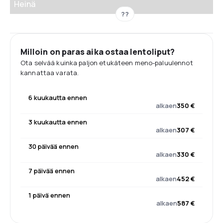
Heinä
??
Milloin on paras aika ostaa lentoliput?
Ota selvää kuinka paljon etukäteen meno-paluulennot
kannattaa varata.
6 kuukautta ennen
alkaen
350 €
3 kuukautta ennen
alkaen
307 €
30 päivää ennen
alkaen
330 €
7 päivää ennen
alkaen
452 €
1 päivä ennen
alkaen
587 €