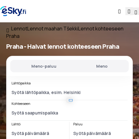
Lennot
Lennot maahan Tšekki
Lennot kohteeseen
Praha
Praha - Halvat lennot kohteeseen Praha
Meno-paluu
Meno
Lähtöpaikka
Kohteeseen
Lähtö
Paluu