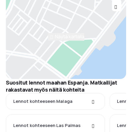
Näytä kartalla
Suositut lennot maahan Espanja. Matkailijat
rakastavat myös näitä kohteita
Lennot kohteeseen Malaga
Lennot
Lennot kohteeseen Las Palmas
Lennot