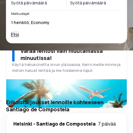
Matkustajat
Etsi
Varaa lentosi vain muutamassa
minuutissa!
Käytä hakukonetta sivun yläosassa. Kerro meille minne ja
milloin haluat lentää ja me hoidamme loput.
Erikoistarjoukset lennoille kohteeseen
Santiago de Compostela
Helsinki
-
Santiago de Compostela
7 päivää