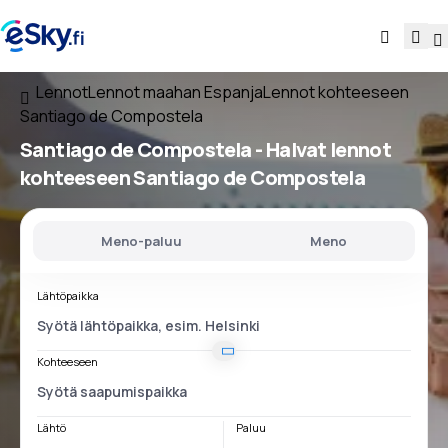
Lennot
Lennot maahan Espanja
Lennot kohteeseen
Santiago de Compostela
Santiago de Compostela - Halvat lennot
kohteeseen Santiago de Compostela
Meno-paluu
Meno
Lähtöpaikka
Kohteeseen
Lähtö
Paluu