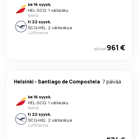
ke 16 syysk.
HEL
-
SCQ
·
1 välilasku
Iberia
ti 22 syysk.
SCQ
-
HEL
·
2 välilaskua
Lufthansa
961 €
alkaen
Helsinki
-
Santiago de Compostela
7 päivää
ke 16 syysk.
HEL
-
SCQ
·
1 välilasku
Iberia
ti 22 syysk.
SCQ
-
HEL
·
2 välilaskua
Lufthansa