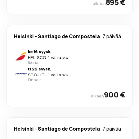
895 €
alkaen
Helsinki
-
Santiago de Compostela
7 päivää
ke 16 syysk.
HEL
-
SCQ
·
1 välilasku
Iberia
ti 22 syysk.
SCQ
-
HEL
·
1 välilasku
Finnair
900 €
alkaen
Helsinki
-
Santiago de Compostela
7 päivää