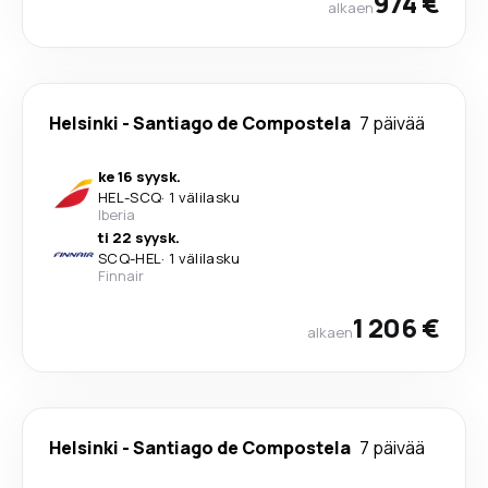
974 €
alkaen
Helsinki
-
Santiago de Compostela
7 päivää
ke 16 syysk.
HEL
-
SCQ
·
1 välilasku
Iberia
ti 22 syysk.
SCQ
-
HEL
·
1 välilasku
Finnair
1 206 €
alkaen
Helsinki
-
Santiago de Compostela
7 päivää