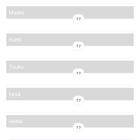
Maalis
??
Huhti
??
Touko
??
Kesä
??
Heinä
??