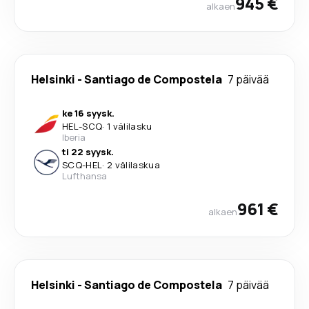
945 €
alkaen
Helsinki
-
Santiago de Compostela
7 päivää
ke 16 syysk.
HEL
-
SCQ
·
1 välilasku
Iberia
ti 22 syysk.
SCQ
-
HEL
·
2 välilaskua
Lufthansa
961 €
alkaen
Helsinki
-
Santiago de Compostela
7 päivää