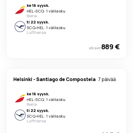
ke 16 syysk.
HEL
-
SCQ
·
1 välilasku
Iberia
ti 22 syysk.
SCQ
-
HEL
·
1 välilasku
Lufthansa
889 €
alkaen
Helsinki
-
Santiago de Compostela
7 päivää
ke 16 syysk.
HEL
-
SCQ
·
1 välilasku
Iberia
ti 22 syysk.
SCQ
-
HEL
·
1 välilasku
Lufthansa