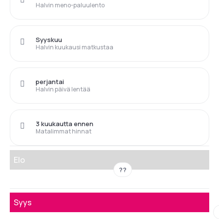
Halvin meno-paluulento
Syyskuu
Halvin kuukausi matkustaa
perjantai
Halvin päivä lentää
3 kuukautta ennen
Matalimmat hinnat
Elo
??
Syys