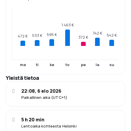
1 463 €
742 €
595 €
542 €
533 €
472 €
372 €
ma
ti
ke
to
pe
la
su
Yleistä tietoa
22:08, 6 elo 2026
Paikallinen aika (UTC+1)
5 h 20 min
Lentoaika kohteesta Helsinki