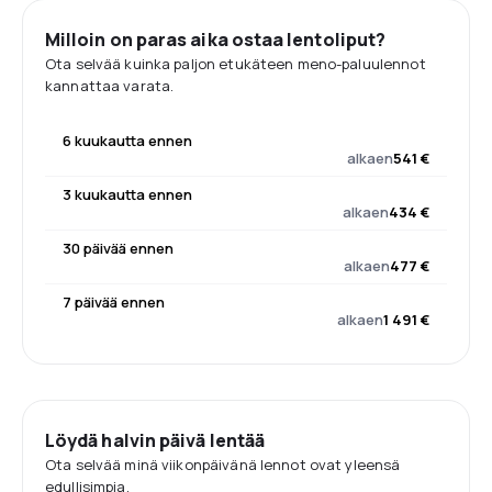
Milloin on paras aika ostaa lentoliput?
Ota selvää kuinka paljon etukäteen meno-paluulennot
kannattaa varata.
6 kuukautta ennen
alkaen
541 €
3 kuukautta ennen
alkaen
434 €
30 päivää ennen
alkaen
477 €
7 päivää ennen
alkaen
1 491 €
Löydä halvin päivä lentää
Ota selvää minä viikonpäivänä lennot ovat yleensä
edullisimpia.