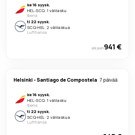
ke 16 syysk.
HEL
-
SCQ
·
1 välilasku
Iberia
ti 22 syysk.
SCQ
-
HEL
·
2 välilaskua
Lufthansa
941 €
alkaen
Helsinki
-
Santiago de Compostela
7 päivää
ke 16 syysk.
HEL
-
SCQ
·
1 välilasku
Iberia
ti 22 syysk.
SCQ
-
HEL
·
2 välilaskua
Lufthansa