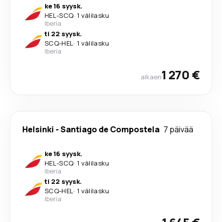
ke 16 syysk.
HEL
-
SCQ
·
1 välilasku
Iberia
ti 22 syysk.
SCQ
-
HEL
·
1 välilasku
Iberia
1 270 €
alkaen
Helsinki
-
Santiago de Compostela
7 päivää
ke 16 syysk.
HEL
-
SCQ
·
1 välilasku
Iberia
ti 22 syysk.
SCQ
-
HEL
·
1 välilasku
Iberia