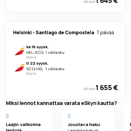
1 645 €
alkaen
Helsinki
-
Santiago de Compostela
7 päivää
ke 16 syysk.
HEL
-
SCQ
·
1 välilasku
Iberia
ti 22 syysk.
SCQ
-
HEL
·
1 välilasku
Iberia
1 655 €
alkaen
Miksi lennot kannattaa varata eSkyn kautta?
Laajin valikoima
Joustava haku
lentoja
Laajenna hakusi