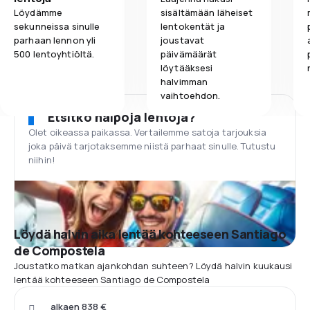
Löydämme
sisältämään läheiset
sekunneissa sinulle
lentokentät ja
parhaan lennon yli
joustavat
500 lentoyhtiöltä.
päivämäärät
löytääksesi
halvimman
vaihtoehdon.
Etsitkö halpoja lentoja?
Olet oikeassa paikassa. Vertailemme satoja tarjouksia
joka päivä tarjotaksemme niistä parhaat sinulle. Tutustu
niihin!
Löydä halvin aika lentää kohteeseen Santiago
de Compostela
Joustatko matkan ajankohdan suhteen? Löydä halvin kuukausi
lentää kohteeseen Santiago de Compostela
alkaen 838 €