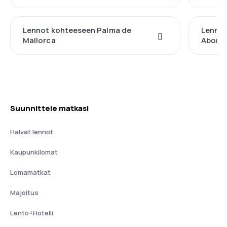
Lennot kohteeseen Palma de
Lennot
Mallorca
Abona 
Suunnittele matkasi
Halvat lennot
Kaupunkilomat
Lomamatkat
Majoitus
Lento+Hotelli