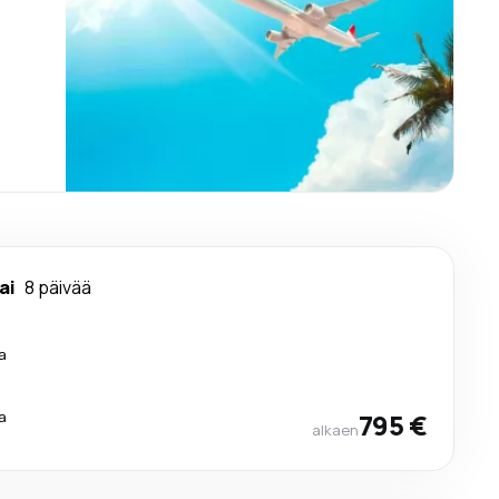
ai
8 päivää
a
a
795 €
alkaen