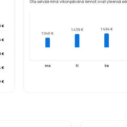
Ota selvää minä viikonpäivänä lennot ovat yleensä edu
3 €
1 494 €
1 439 €
1 046 €
5 €
1 €
ma
ti
ke
4 €
9 €