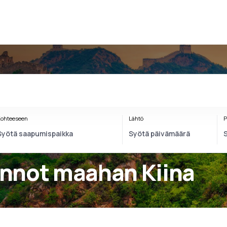
ohteeseen
Lähtö
P
lennot maahan Kiina