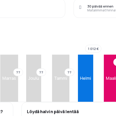
30 päivää ennen
Matalimmat hinna
1 012 €
??
??
??
Marras
Joulu
Tammi
Helmi
Maal
t?
Löydä halvin päivä lentää