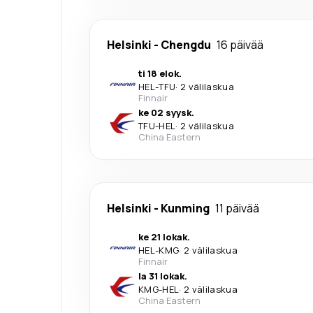
Helsinki
-
Chengdu
16 päivää
ti 18 elok.
HEL
-
TFU
·
2 välilaskua
Finnair
ke 02 syysk.
TFU
-
HEL
·
2 välilaskua
China Eastern
Helsinki
-
Kunming
11 päivää
ke 21 lokak.
HEL
-
KMG
·
2 välilaskua
Finnair
la 31 lokak.
KMG
-
HEL
·
2 välilaskua
China Eastern