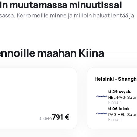
vain muutamassa minuutissa!
assa. Kerro meille minne ja milloin haluat lentää ja
ennoille maahan Kiina
Helsinki
-
Shangh
ti 29 syysk.
HEL
-
PVG
·
Suor
Finnair
ti 06 lokak.
791 €
PVG
-
HEL
·
Suor
alkaen
Finnair