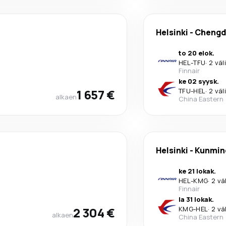
Helsinki
-
Chengd
to 20 elok.
HEL
-
TFU
·
2 väl
Finnair
ke 02 syysk.
1 657 €
TFU
-
HEL
·
2 väl
alkaen
China Eastern
Helsinki
-
Kunmin
ke 21 lokak.
HEL
-
KMG
·
2 vä
Finnair
la 31 lokak.
2 304 €
KMG
-
HEL
·
2 vä
alkaen
China Eastern