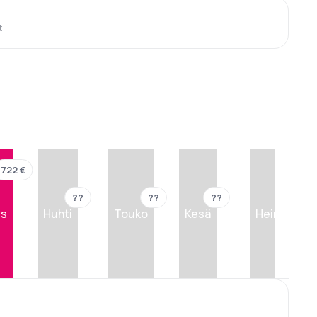
t
722 €
??
??
??
??
is
Huhti
Touko
Kesä
Heinä