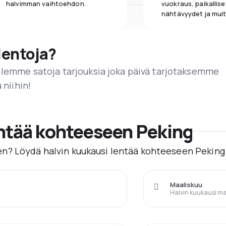
halvimman vaihtoehdon.
vuokraus, paikallise
nähtävyydet ja muit
lentoja?
ailemme satoja tarjouksia joka päivä tarjotaksemme
 niihin!
entää kohteeseen Peking
n? Löydä halvin kuukausi lentää kohteeseen Peking
Maaliskuu
Halvin kuukausi m