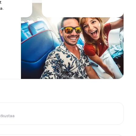
t
a.
atkustaa