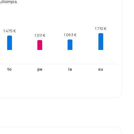
llisimpia.
1 710 €
1 475 €
1 063 €
1 011 €
to
pe
la
su