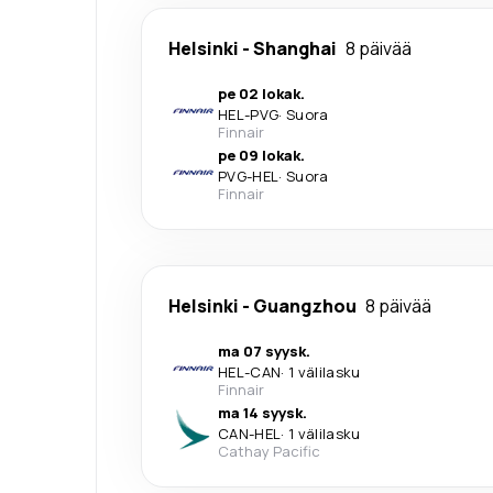
Helsinki
-
Shanghai
8 päivää
pe 02 lokak.
HEL
-
PVG
·
Suora
Finnair
pe 09 lokak.
PVG
-
HEL
·
Suora
Finnair
Helsinki
-
Guangzhou
8 päivää
ma 07 syysk.
HEL
-
CAN
·
1 välilasku
Finnair
ma 14 syysk.
CAN
-
HEL
·
1 välilasku
Cathay Pacific