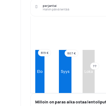
perjantai
Halvin päivä lentää
819 €
807 €
??
Elo
Syys
Loka
Milloin on paras aika ostaa lentolipu