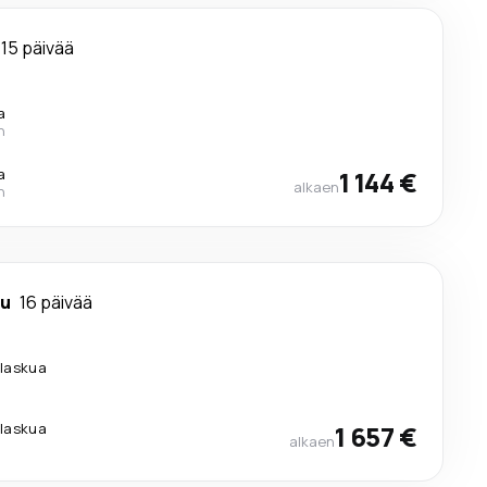
15 päivää
a
n
a
1 144 €
alkaen
n
u
16 päivää
ilaskua
ilaskua
1 657 €
alkaen