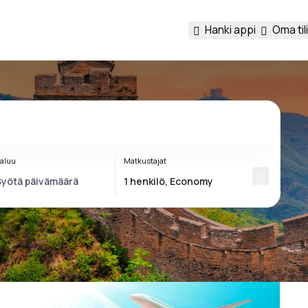
Hanki appi
Oma tili
aluu
Matkustajat