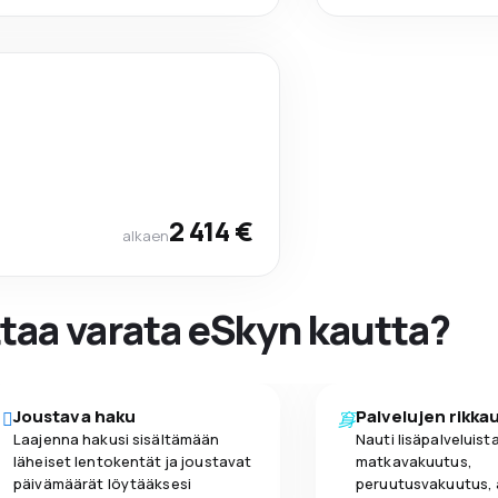
2 414 €
alkaen
ttaa varata eSkyn kautta?
Joustava haku
Palvelujen rikka
Laajenna hakusi sisältämään
Nauti lisäpalveluista
läheiset lentokentät ja joustavat
matkavakuutus,
päivämäärät löytääksesi
peruutusvakuutus,