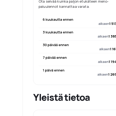
Ota selvää kuinka paljon etukäteen meno-
paluulennot kannattaa varata.
6 kuukautta ennen
alkaen
1 51
3 kuukautta ennen
alkaen
1 38
30 päivää ennen
alkaen
1 16
7 päivää ennen
alkaen
1 19
1 päivä ennen
alkaen
1 26
Yleistä tietoa