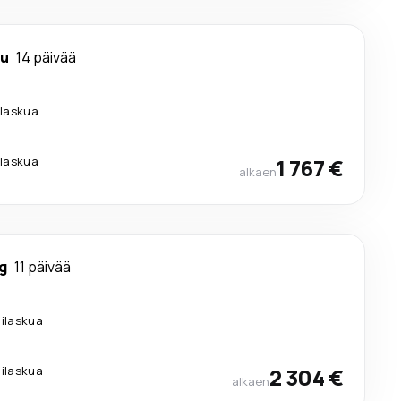
u
14 päivää
ilaskua
ilaskua
1 767 €
alkaen
g
11 päivää
lilaskua
lilaskua
2 304 €
alkaen