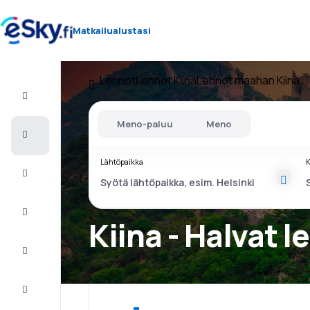
Matkailualustasi
Lennot
Lennot Kiina
Lennot maahan Kiina
Lento+Hotelli
Meno-paluu
Meno
Halvat
lennot
Lähtöpaikka
K
Lomamatkat
Äkkilähdöt
Kiina - Halvat 
Kaupunkilomat
Majoitus