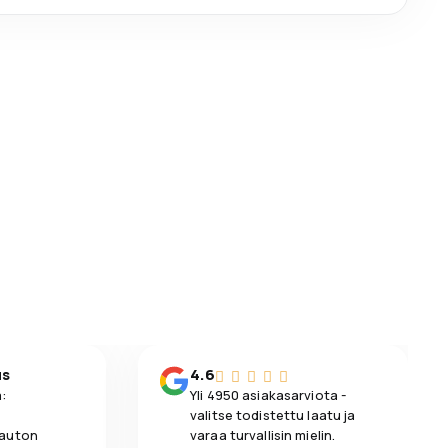
us
4.6
:
Yli 4950 asiakasarviota -
valitse todistettu laatu ja
 auton
varaa turvallisin mielin.