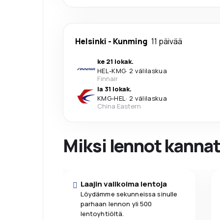
Helsinki
-
Kunming
11 päivää
ke 21 lokak.
HEL
-
KMG
·
2 välilaskua
Finnair
la 31 lokak.
KMG
-
HEL
·
2 välilaskua
China Eastern
Miksi lennot kanna
Laajin valikoima lentoja
Löydämme sekunneissa sinulle
parhaan lennon yli 500
lentoyhtiöltä.