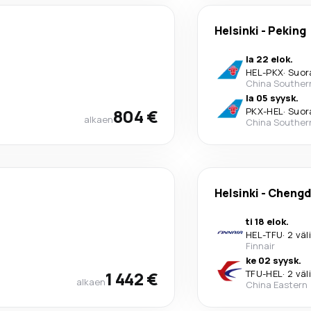
Helsinki
-
Peking
la 22 elok.
HEL
-
PKX
·
Suor
China Souther
la 05 syysk.
804 €
PKX
-
HEL
·
Suor
alkaen
China Souther
Helsinki
-
Chengd
ti 18 elok.
HEL
-
TFU
·
2 väl
Finnair
ke 02 syysk.
1 442 €
TFU
-
HEL
·
2 väl
alkaen
China Eastern