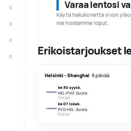
Varaa lentosi 
Tarjoukset
Käytä hakukonetta sivun yläos
me hoidamme loput.
Viimeistele
matka
Inspiraatiota
ja vinkkejä
Erikoistarjoukset l
Asiakaspalvelu
Helsinki
-
Shanghai
8 päivää
ke 30 syysk.
HEL
-
PVG
·
Suora
Finnair
ke 07 lokak.
PVG
-
HEL
·
Suora
Finnair