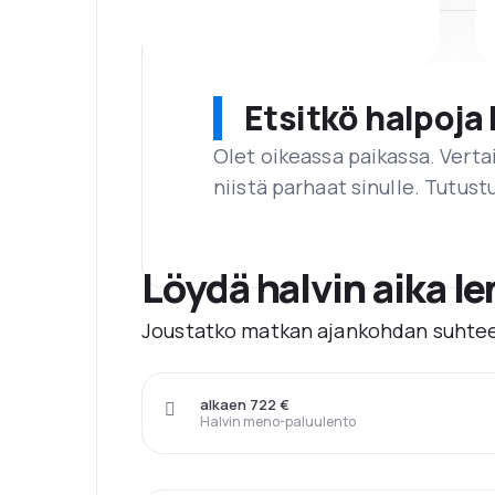
Etsitkö halpoja 
Olet oikeassa paikassa. Vert
niistä parhaat sinulle. Tutustu
Löydä halvin aika l
Joustatko matkan ajankohdan suhtee
alkaen 722 €
Halvin meno-paluulento