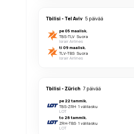
Tbilisi
-
Tel Aviv
5 päivää
pe 05 maalisk.
TBS
-
TLV
·
Suora
Israir Airlines
ti 09 maalisk.
TLV
-
TBS
·
Suora
Israir Airlines
Tbilisi
-
Zürich
7 päivää
pe 22 tammik.
TBS
-
ZRH
·
1 välilasku
LOT
to 28 tammik.
ZRH
-
TBS
·
1 välilasku
LOT