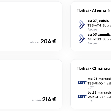
Tbilisi
-
Ateena
8
su 27 jouluk.
TBS
-
ATH
·
Suor
Aegean
su 03 tammik.
204 €
ATH
-
TBS
·
Suor
alkaen
Aegean
Tbilisi
-
Chisinau
ma 23 marras
TBS
-
RMO
·
1 vä
LOT
to 26 marrask
214 €
RMO
-
TBS
·
1 vä
alkaen
LOT