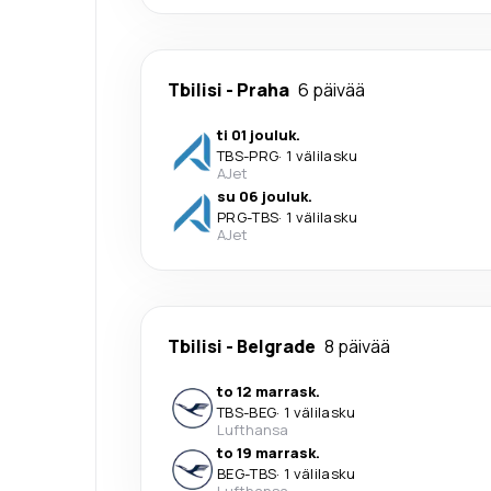
Tbilisi
-
Praha
6 päivää
ti 01 jouluk.
TBS
-
PRG
·
1 välilasku
AJet
su 06 jouluk.
PRG
-
TBS
·
1 välilasku
AJet
Tbilisi
-
Belgrade
8 päivää
to 12 marrask.
TBS
-
BEG
·
1 välilasku
Lufthansa
to 19 marrask.
BEG
-
TBS
·
1 välilasku