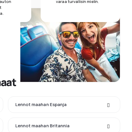
 auton
varaa turvallisin mielin.
t
a.
maat
Lennot maahan Espanja
Lennot maahan Britannia