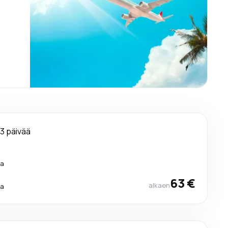
3 päivää
ra
63 €
alkaen
ra