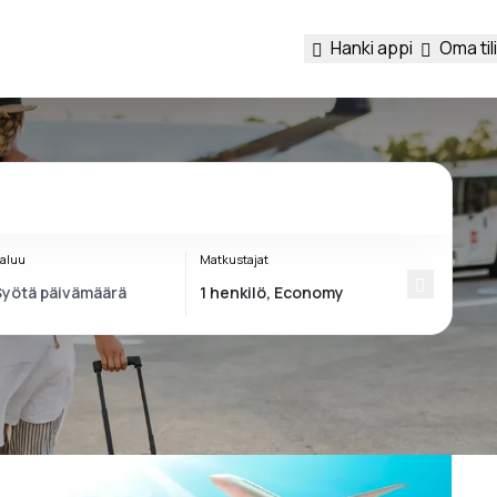
Hanki appi
Oma tili
aluu
Matkustajat