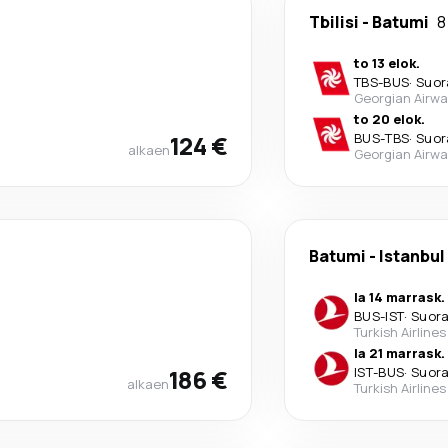
Tbilisi
-
Batumi
8
to 13 elok.
TBS
-
BUS
·
Suor
Georgian Airw
to 20 elok.
124 €
BUS
-
TBS
·
Suor
alkaen
Georgian Airw
Batumi
-
Istanbul
la 14 marrask.
BUS
-
IST
·
Suor
Turkish Airlines
la 21 marrask.
186 €
IST
-
BUS
·
Suor
alkaen
Turkish Airlines