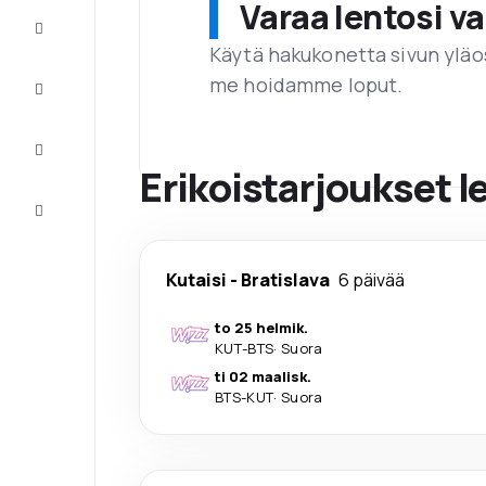
Varaa lentosi 
Tarjoukset
Käytä hakukonetta sivun yläos
me hoidamme loput.
Viimeistele
matka
Inspiraatiota
ja vinkkejä
Erikoistarjoukset l
Asiakaspalvelu
Kutaisi
-
Bratislava
6 päivää
to 25 helmik.
KUT
-
BTS
·
Suora
ti 02 maalisk.
BTS
-
KUT
·
Suora