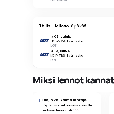
Lufthansa
Tbilisi
-
Milano
8 päivää
la 05 jouluk.
TBS
-
MXP
·
1 välilasku
LOT
la 12 jouluk.
MXP
-
TBS
·
1 välilasku
LOT
Miksi lennot kanna
Laajin valikoima lentoja
Löydämme sekunneissa sinulle
parhaan lennon yli 500