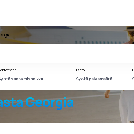
orgia
ohteeseen
Lähtö
P
sta Georgia