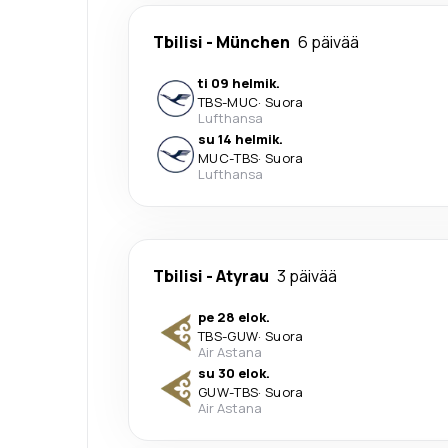
Tbilisi
-
München
6 päivää
ti 09 helmik.
TBS
-
MUC
·
Suora
Lufthansa
su 14 helmik.
MUC
-
TBS
·
Suora
Lufthansa
Tbilisi
-
Atyrau
3 päivää
pe 28 elok.
TBS
-
GUW
·
Suora
Air Astana
su 30 elok.
GUW
-
TBS
·
Suora
Air Astana