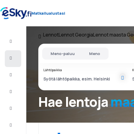
Matkailualustasi
Lennot
Lennot Georgia
Lennot maasta Ge
Lento+Hotelli
Meno-paluu
Meno
Halvat
lennot
Lähtöpaikka
K
Lomamatkat
Äkkilähdöt
Hae lentoja
maa
Kaupunkilomat
Majoitus