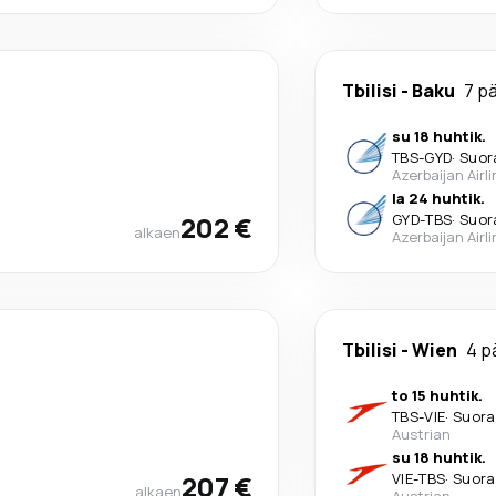
Tbilisi
-
Baku
7 p
su 18 huhtik.
TBS
-
GYD
·
Suor
Azerbaijan Airl
la 24 huhtik.
202 €
GYD
-
TBS
·
Suor
alkaen
Azerbaijan Airl
Tbilisi
-
Wien
4 p
to 15 huhtik.
TBS
-
VIE
·
Suora
Austrian
su 18 huhtik.
207 €
VIE
-
TBS
·
Suora
alkaen