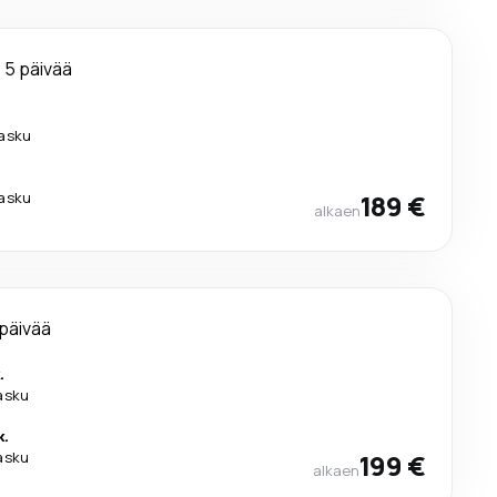
5 päivää
lasku
lasku
189 €
alkaen
 päivää
.
lasku
k.
lasku
199 €
alkaen