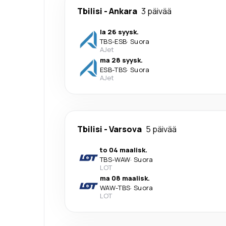
Tbilisi
-
Ankara
3 päivää
la 26 syysk.
TBS
-
ESB
·
Suora
AJet
ma 28 syysk.
ESB
-
TBS
·
Suora
AJet
Tbilisi
-
Varsova
5 päivää
to 04 maalisk.
TBS
-
WAW
·
Suora
LOT
ma 08 maalisk.
WAW
-
TBS
·
Suora
LOT