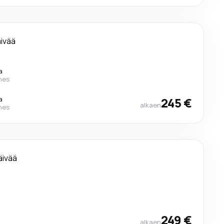
äivää
a
ines
a
245 €
alkaen
ines
äivää
249 €
alkaen