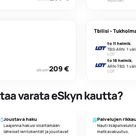
Austrian
Tbilisi
-
Tukholm
to 11 helmik.
TBS
-
ARN
·
1 väl
LOT
to 18 helmik.
209 €
ARN
-
TBS
·
1 väl
alkaen
LOT
ttaa varata eSkyn kautta?
Joustava haku
Palvelujen rikka
Laajenna hakusi sisältämään
Nauti lisäpalveluista
läheiset lentokentät ja joustavat
matkavakuutus,