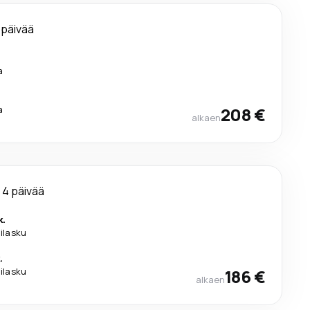
 päivää
a
a
208 €
alkaen
4 päivää
k.
lilasku
.
lilasku
186 €
alkaen