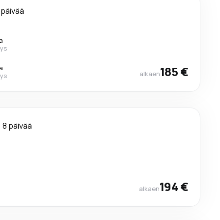
 päivää
a
ays
a
185 €
alkaen
ays
8 päivää
a
a
194 €
alkaen