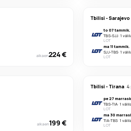
Tbilisi
-
Sarajevo
to 07 tammik.
TBS
-
SJJ
·
1 väli
LOT
ma 11 tammik.
224 €
SJJ
-
TBS
·
1 väli
alkaen
LOT
Tbilisi
-
Tirana
4
pe 27 marrask
TBS
-
TIA
·
1 väli
LOT
ma 30 marras
199 €
TIA
-
TBS
·
1 väli
alkaen
LOT