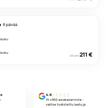
a
8 päivää
ilasku
ilasku
211 €
alkaen
us
4.6
:
Yli 4950 asiakasarviota -
valitse todistettu laatu ja