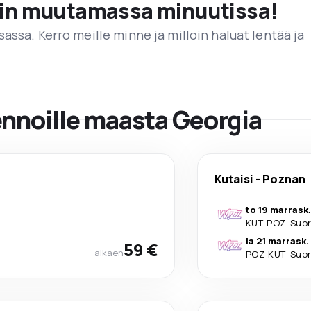
vain muutamassa minuutissa!
assa. Kerro meille minne ja milloin haluat lentää ja
ennoille maasta Georgia
Kutaisi
-
Poznan
to 19 marrask.
KUT
-
POZ
·
Suo
la 21 marrask.
59 €
alkaen
POZ
-
KUT
·
Suo