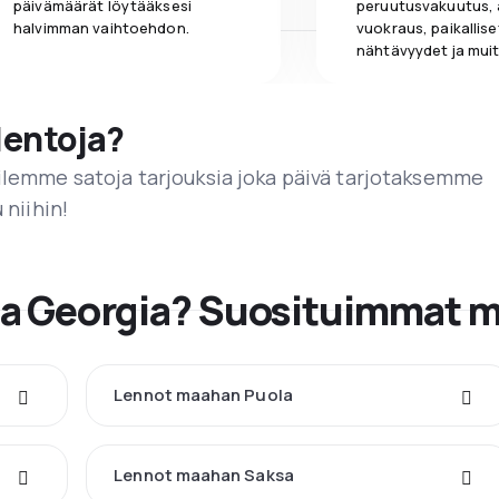
päivämäärät löytääksesi
peruutusvakuutus,
halvimman vaihtoehdon.
vuokraus, paikallise
nähtävyydet ja muit
lentoja?
ailemme satoja tarjouksia joka päivä tarjotaksemme
 niihin!
ta Georgia? Suosituimmat 
Lennot maahan Puola
Lennot maahan Saksa