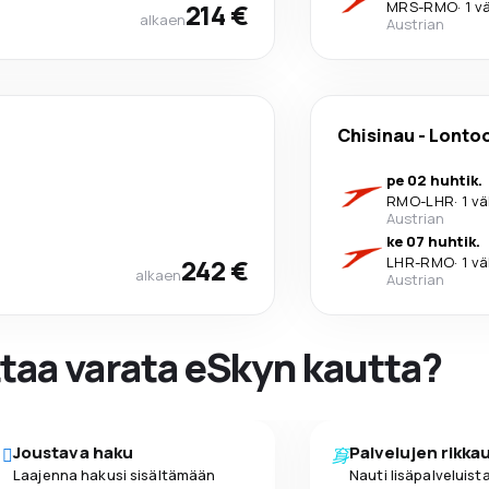
214 €
MRS
-
RMO
·
1 v
alkaen
Austrian
Chisinau
-
Lonto
pe 02 huhtik.
RMO
-
LHR
·
1 vä
Austrian
ke 07 huhtik.
242 €
LHR
-
RMO
·
1 vä
alkaen
Austrian
ttaa varata eSkyn kautta?
Joustava haku
Palvelujen rikka
Laajenna hakusi sisältämään
Nauti lisäpalveluista