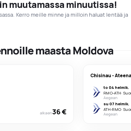
vain muutamassa minuutissa!
assa. Kerro meille minne ja milloin haluat lentää ja
lennoille maasta Moldova
Chisinau
-
Ateen
to 04 helmik.
RMO
-
ATH
·
Suo
Aegean
su 07 helmik.
36 €
ATH
-
RMO
·
Suo
alkaen
Aegean