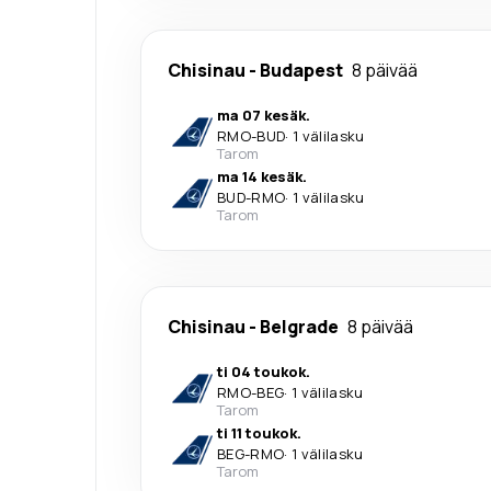
Chisinau
-
Budapest
8 päivää
ma 07 kesäk.
RMO
-
BUD
·
1 välilasku
Tarom
ma 14 kesäk.
BUD
-
RMO
·
1 välilasku
Tarom
Chisinau
-
Belgrade
8 päivää
ti 04 toukok.
RMO
-
BEG
·
1 välilasku
Tarom
ti 11 toukok.
BEG
-
RMO
·
1 välilasku
Tarom