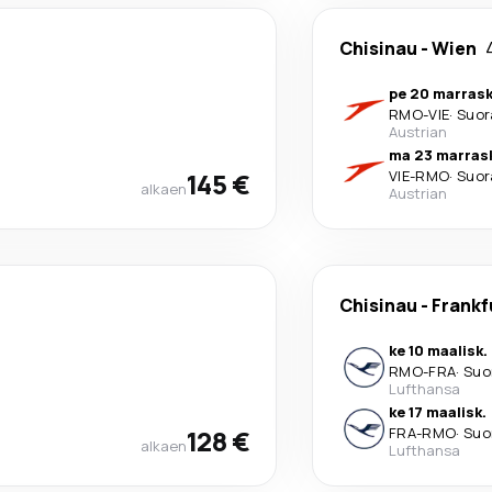
Chisinau
-
Wien
pe 20 marrask
RMO
-
VIE
·
Suor
Austrian
ma 23 marras
145 €
VIE
-
RMO
·
Suor
alkaen
Austrian
Chisinau
-
Frankf
ke 10 maalisk.
RMO
-
FRA
·
Suo
Lufthansa
ke 17 maalisk.
128 €
FRA
-
RMO
·
Suo
alkaen
Lufthansa