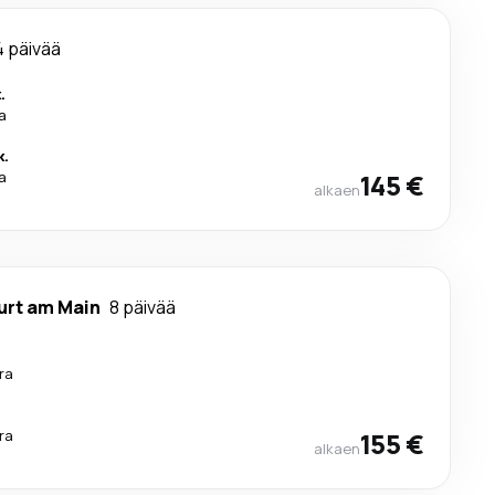
4 päivää
.
a
k.
a
145 €
alkaen
urt am Main
8 päivää
ra
ra
155 €
alkaen