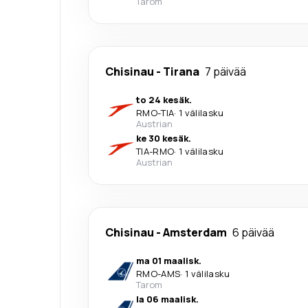
Tarom
Chisinau
-
Tirana
7 päivää
to 24 kesäk.
RMO
-
TIA
·
1 välilasku
Austrian
ke 30 kesäk.
TIA
-
RMO
·
1 välilasku
Austrian
Chisinau
-
Amsterdam
6 päivää
ma 01 maalisk.
RMO
-
AMS
·
1 välilasku
Tarom
la 06 maalisk.