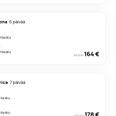
lona
6 päivää
älilasku
.
älilasku
164 €
alkaen
rica
7 päivää
lilasku
lilasku
178 €
alkaen