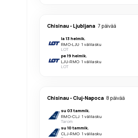
Chisinau
-
Ljubljana
7 päivää
la 13 helmik.
RMO
-
LJU
·
1 välilasku
LOT
pe 19 helmik.
LJU
-
RMO
·
1 välilasku
LOT
Chisinau
-
Cluj-Napoca
8 päivää
su 03 tammik.
RMO
-
CLJ
·
1 välilasku
Tarom
su 10 tammik.
CLJ
-
RMO
·
1 välilasku