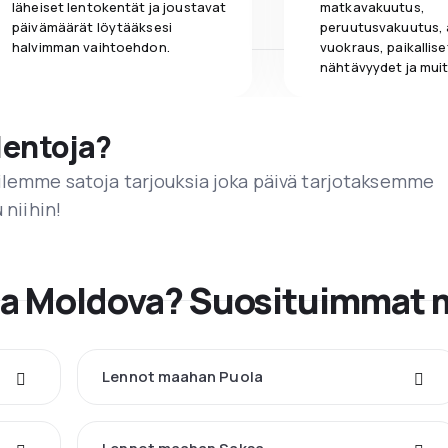
läheiset lentokentät ja joustavat
matkavakuutus,
päivämäärät löytääksesi
peruutusvakuutus,
halvimman vaihtoehdon.
vuokraus, paikallise
nähtävyydet ja muit
lentoja?
ailemme satoja tarjouksia joka päivä tarjotaksemme
 niihin!
ta Moldova? Suosituimmat 
Lennot maahan Puola