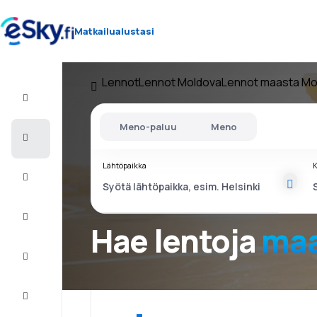
Matkailualustasi
Lennot
Lennot Moldova
Lennot maasta Mo
Lento+Hotelli
Meno-paluu
Meno
Halvat
lennot
Lähtöpaikka
K
Lomamatkat
Äkkilähdöt
Hae lentoja
maa
Kaupunkilomat
Majoitus