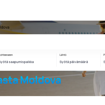
ldova
ohteeseen
Lähtö
P
sta Moldova