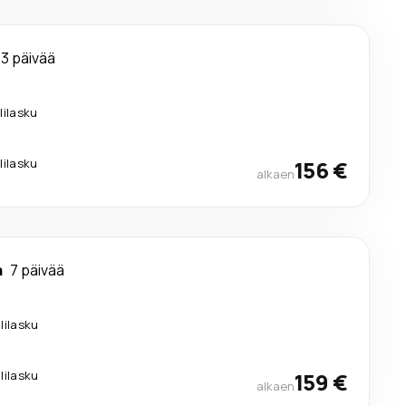
3 päivää
lilasku
lilasku
156 €
alkaen
a
7 päivää
.
älilasku
.
älilasku
159 €
alkaen