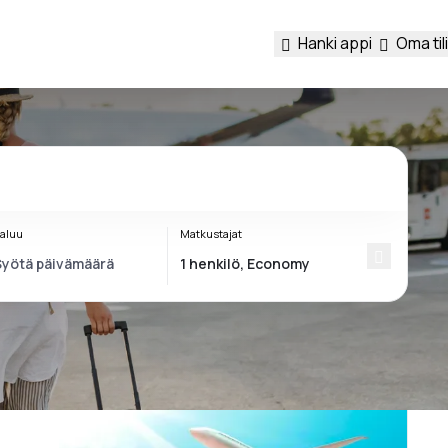
Hanki appi
Oma tili
aluu
Matkustajat