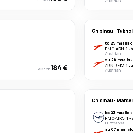
Austrian
Chisinau
-
Tukho
to 25 maalisk.
RMO
-
ARN
·
1 vä
Austrian
su 28 maalisk
184 €
ARN
-
RMO
·
1 vä
alkaen
Austrian
Chisinau
-
Marsei
ke 03 maalisk.
RMO
-
MRS
·
1 v
Lufthansa
su 07 maalisk