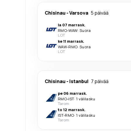
Chisinau
-
Varsova
5 päivää
la 07 marrask.
RMO
-
WAW
·
Suora
LOT
ke 11 marrask.
WAW
-
RMO
·
Suora
LOT
Chisinau
-
Istanbul
7 päivää
pe 06 marrask.
RMO
-
IST
·
1 välilasku
Tarom
to 12 marrask.
IST
-
RMO
·
1 välilasku
Tarom