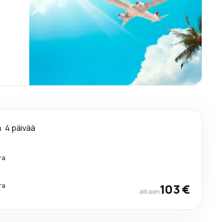
a
4 päivää
ra
ra
103 €
alkaen