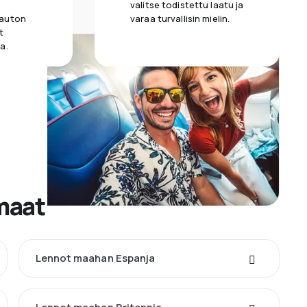
valitse todistettu laatu ja
 auton
varaa turvallisin mielin.
t
a.
maat
Lennot maahan Espanja