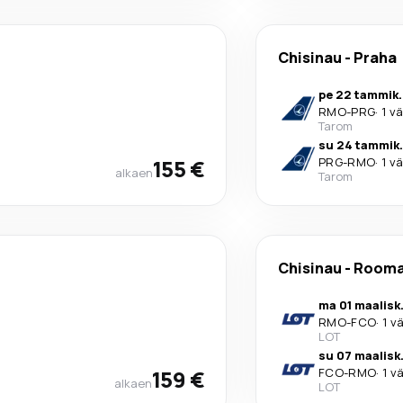
Chisinau
-
Praha
pe 22 tammik.
RMO
-
PRG
·
1 vä
Tarom
su 24 tammik.
155 €
PRG
-
RMO
·
1 vä
alkaen
Tarom
Chisinau
-
Room
ma 01 maalisk
RMO
-
FCO
·
1 v
LOT
su 07 maalisk
159 €
FCO
-
RMO
·
1 v
alkaen
LOT