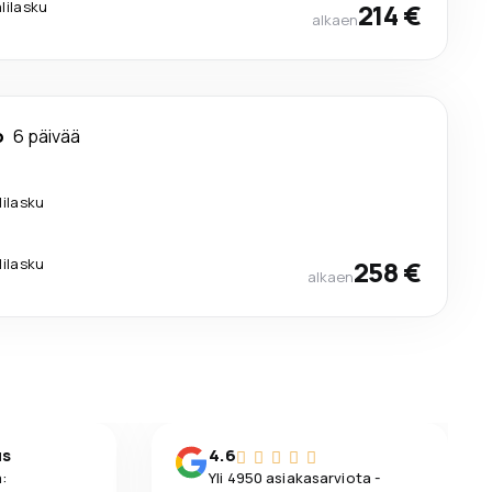
älilasku
214 €
alkaen
o
6 päivää
lilasku
lilasku
258 €
alkaen
us
4.6
:
Yli 4950 asiakasarviota -