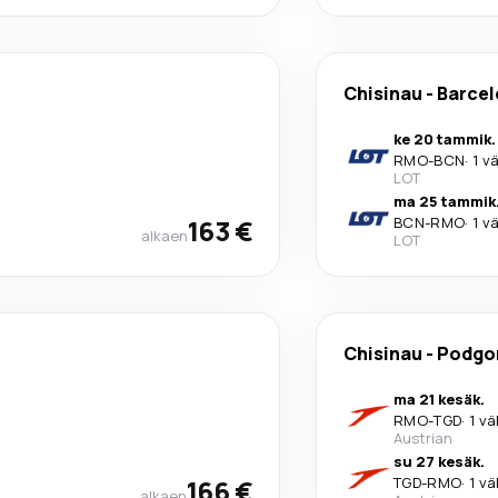
Chisinau
-
Barce
ke 20 tammik.
RMO
-
BCN
·
1 v
LOT
ma 25 tammik
163 €
BCN
-
RMO
·
1 v
alkaen
LOT
Chisinau
-
Podgo
ma 21 kesäk.
RMO
-
TGD
·
1 vä
Austrian
su 27 kesäk.
166 €
TGD
-
RMO
·
1 vä
alkaen