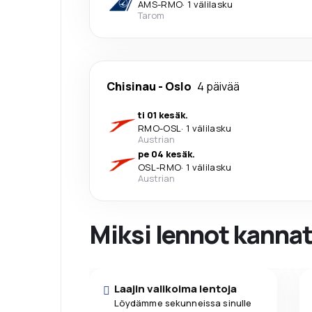
AMS
-
RMO
·
1 välilasku
Tarom
Chisinau
-
Oslo
4 päivää
ti 01 kesäk.
RMO
-
OSL
·
1 välilasku
Austrian
pe 04 kesäk.
OSL
-
RMO
·
1 välilasku
Austrian
Miksi lennot kanna
Laajin valikoima lentoja
Löydämme sekunneissa sinulle