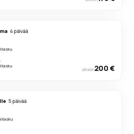
lma
4 päivää
lilasku
.
lilasku
200 €
alkaen
lle
5 päivää
älilasku
.