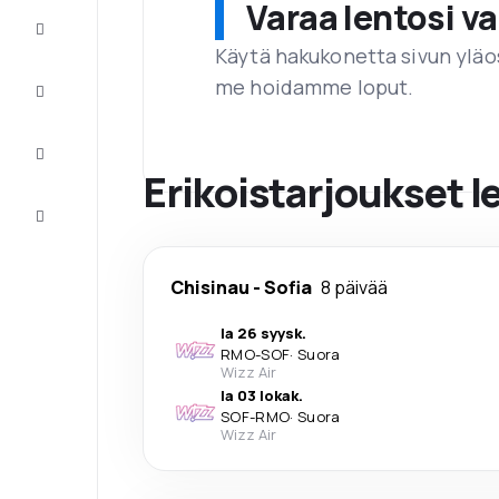
Varaa lentosi 
Tarjoukset
Käytä hakukonetta sivun yläos
me hoidamme loput.
Viimeistele
matka
Inspiraatiota
ja vinkkejä
Erikoistarjoukset 
Asiakaspalvelu
Chisinau
-
Sofia
8 päivää
la 26 syysk.
RMO
-
SOF
·
Suora
Wizz Air
la 03 lokak.
SOF
-
RMO
·
Suora
Wizz Air