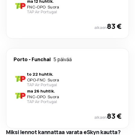
ma 12 huhtik.
FNC
-
OPO
·
Suora
TAP Air Portugal
83 €
alkaen
Porto
-
Funchal
5 päivää
to 22 huhtik.
OPO
-
FNC
·
Suora
TAP Air Portugal
ma 26 huhtik.
FNC
-
OPO
·
Suora
TAP Air Portugal
83 €
alkaen
Miksi lennot kannattaa varata eSkyn kautta?