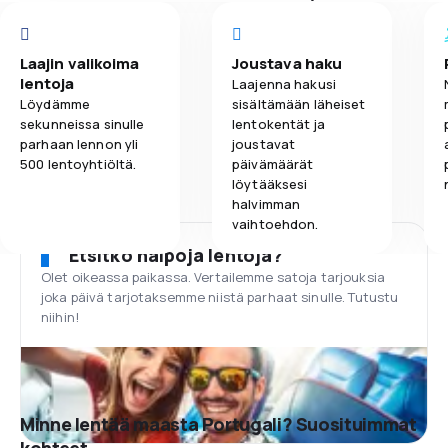
Laajin valikoima
Joustava haku
lentoja
Laajenna hakusi
Löydämme
sisältämään läheiset
sekunneissa sinulle
lentokentät ja
parhaan lennon yli
joustavat
500 lentoyhtiöltä.
päivämäärät
löytääksesi
halvimman
vaihtoehdon.
Etsitkö halpoja lentoja?
Olet oikeassa paikassa. Vertailemme satoja tarjouksia
joka päivä tarjotaksemme niistä parhaat sinulle. Tutustu
niihin!
Minne lentää maasta Portugali? Suosituimmat