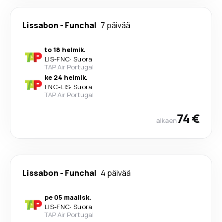
Lissabon
-
Funchal
7 päivää
to 18 helmik.
LIS
-
FNC
·
Suora
TAP Air Portugal
ke 24 helmik.
FNC
-
LIS
·
Suora
TAP Air Portugal
74 €
alkaen
Lissabon
-
Funchal
4 päivää
pe 05 maalisk.
LIS
-
FNC
·
Suora
TAP Air Portugal