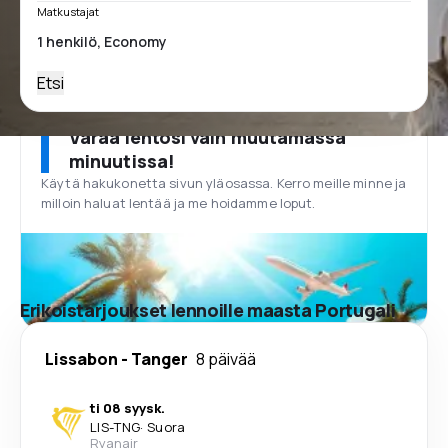
Matkustajat
Etsi
Varaa lentosi vain muutamassa
minuutissa!
Käytä hakukonetta sivun yläosassa. Kerro meille minne ja
milloin haluat lentää ja me hoidamme loput.
Erikoistarjoukset lennoille maasta Portugali
Lissabon
-
Tanger
8 päivää
ti 08 syysk.
LIS
-
TNG
·
Suora
Ryanair