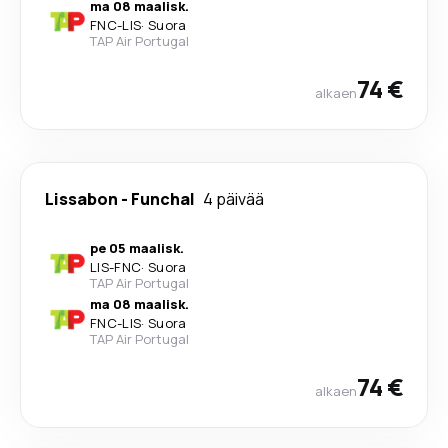
ma 08 maalisk.
FNC
-
LIS
·
Suora
TAP Air Portugal
74 €
alkaen
Lissabon
-
Funchal
4 päivää
pe 05 maalisk.
LIS
-
FNC
·
Suora
TAP Air Portugal
ma 08 maalisk.
FNC
-
LIS
·
Suora
TAP Air Portugal
74 €
alkaen