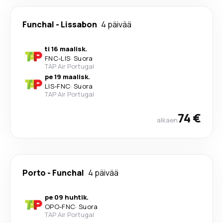
Funchal
-
Lissabon
4 päivää
ti 16 maalisk.
FNC
-
LIS
·
Suora
TAP Air Portugal
pe 19 maalisk.
LIS
-
FNC
·
Suora
TAP Air Portugal
74 €
alkaen
Porto
-
Funchal
4 päivää
pe 09 huhtik.
OPO
-
FNC
·
Suora
TAP Air Portugal