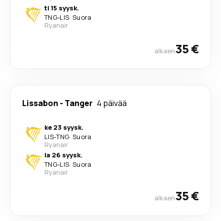
ti 15 syysk.
TNG
-
LIS
·
Suora
Ryanair
35 €
alkaen
Lissabon
-
Tanger
4 päivää
ke 23 syysk.
LIS
-
TNG
·
Suora
Ryanair
la 26 syysk.
TNG
-
LIS
·
Suora
Ryanair
35 €
alkaen