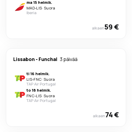
ma 15 helmik.
MAD
-
LIS
·
Suora
Iberia
59 €
alkaen
Lissabon
-
Funchal
3 päivää
ti 16 helmik.
LIS
-
FNC
·
Suora
TAP Air Portugal
to 18 helmik.
FNC
-
LIS
·
Suora
TAP Air Portugal
74 €
alkaen