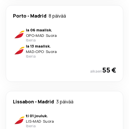
Porto
-
Madrid
8 päivää
la 06 maalisk.
OPO
-
MAD
·
Suora
Iberia
la 13 maalisk.
MAD
-
OPO
·
Suora
Iberia
55 €
alkaen
Lissabon
-
Madrid
3 päivää
ti 01 jouluk.
LIS
-
MAD
·
Suora
Iberia