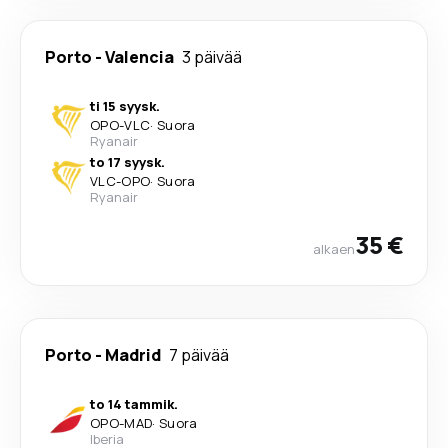
Porto
-
Valencia
3 päivää
ti 15 syysk.
OPO
-
VLC
·
Suora
Ryanair
to 17 syysk.
VLC
-
OPO
·
Suora
Ryanair
35 €
alkaen
Porto
-
Madrid
7 päivää
to 14 tammik.
OPO
-
MAD
·
Suora
Iberia