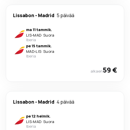
Lissabon
-
Madrid
5 päivää
ma 11 tammik.
LIS
-
MAD
·
Suora
Iberia
pe 15 tammik.
MAD
-
LIS
·
Suora
Iberia
59 €
alkaen
Lissabon
-
Madrid
4 päivää
pe 12 helmik.
LIS
-
MAD
·
Suora
Iberia