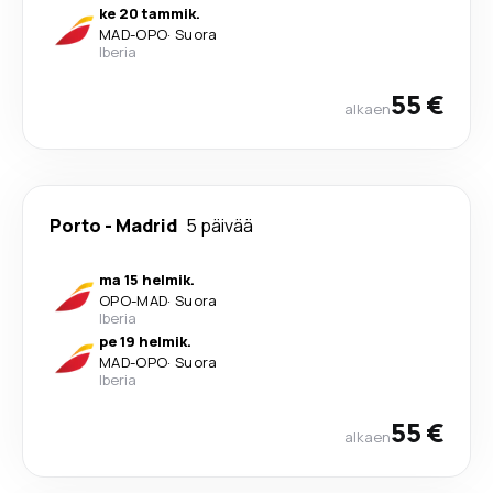
ke 20 tammik.
MAD
-
OPO
·
Suora
Iberia
55 €
alkaen
Porto
-
Madrid
5 päivää
ma 15 helmik.
OPO
-
MAD
·
Suora
Iberia
pe 19 helmik.
MAD
-
OPO
·
Suora
Iberia
55 €
alkaen