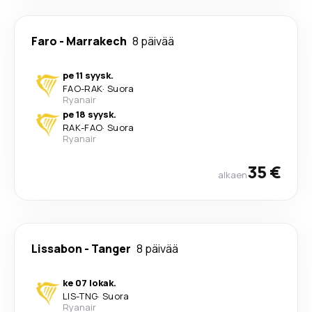
Faro
-
Marrakech
8 päivää
pe 11 syysk.
FAO
-
RAK
·
Suora
Ryanair
pe 18 syysk.
RAK
-
FAO
·
Suora
Ryanair
35 €
alkaen
Lissabon
-
Tanger
8 päivää
ke 07 lokak.
LIS
-
TNG
·
Suora
Ryanair