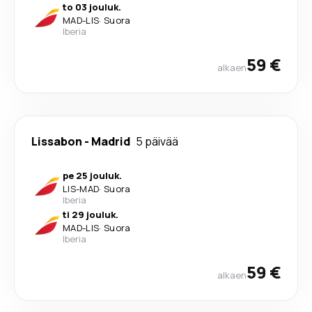
to 03 jouluk.
MAD
-
LIS
·
Suora
Iberia
59 €
alkaen
Lissabon
-
Madrid
5 päivää
pe 25 jouluk.
LIS
-
MAD
·
Suora
Iberia
ti 29 jouluk.
MAD
-
LIS
·
Suora
Iberia
59 €
alkaen