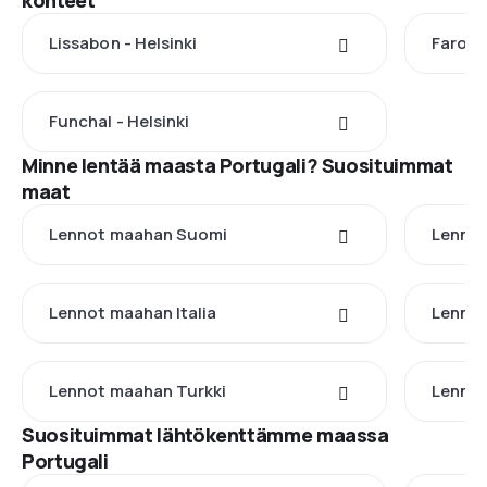
kohteet
Lissabon - Helsinki
Faro - 
Funchal - Helsinki
Minne lentää maasta Portugali? Suosituimmat
maat
Lennot maahan Suomi
Lennot
Lennot maahan Italia
Lennot
Lennot maahan Turkki
Lennot
Suosituimmat lähtökenttämme maassa
Portugali