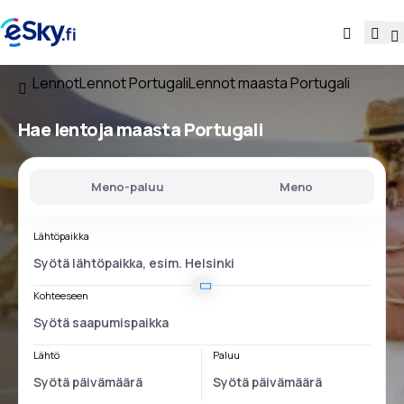
Lennot
Lennot Portugali
Lennot maasta Portugali
Hae lentoja
maasta Portugali
Meno-paluu
Meno
Lähtöpaikka
Kohteeseen
Lähtö
Paluu