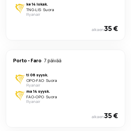
ke 14 lokak.
TNG
-
LIS
·
Suora
Ryanair
35 €
alkaen
Porto
-
Faro
7 päivää
ti 08 syysk.
OPO
-
FAO
·
Suora
Ryanair
ma 14 syysk.
FAO
-
OPO
·
Suora
Ryanair
35 €
alkaen