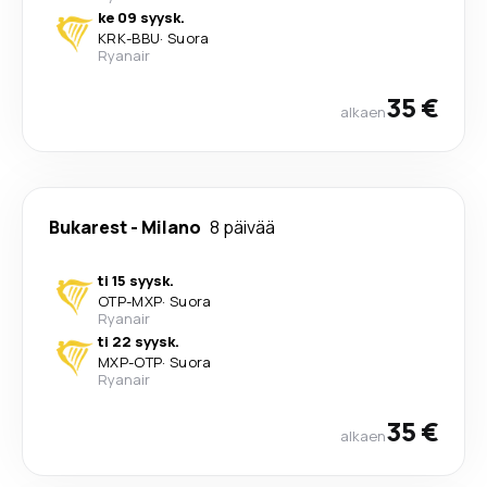
ke 09 syysk.
KRK
-
BBU
·
Suora
Ryanair
35 €
alkaen
Bukarest
-
Milano
8 päivää
ti 15 syysk.
OTP
-
MXP
·
Suora
Ryanair
ti 22 syysk.
MXP
-
OTP
·
Suora
Ryanair
35 €
alkaen