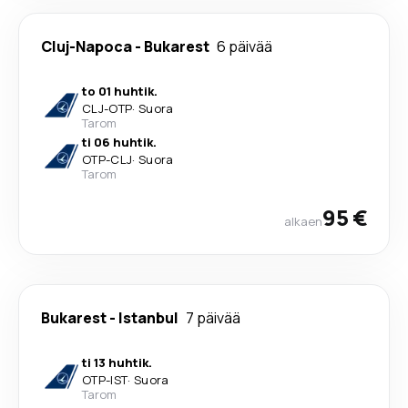
Cluj-Napoca
-
Bukarest
6 päivää
to 01 huhtik.
CLJ
-
OTP
·
Suora
Tarom
ti 06 huhtik.
OTP
-
CLJ
·
Suora
Tarom
95 €
alkaen
Bukarest
-
Istanbul
7 päivää
ti 13 huhtik.
OTP
-
IST
·
Suora
Tarom