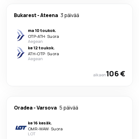
Bukarest
-
Ateena
3 päivää
ma 10 toukok.
OTP
-
ATH
·
Suora
Aegean
ke 12 toukok.
ATH
-
OTP
·
Suora
Aegean
106 €
alkaen
Oradea
-
Varsova
5 päivää
ke 16 kesäk.
OMR
-
WAW
·
Suora
LOT