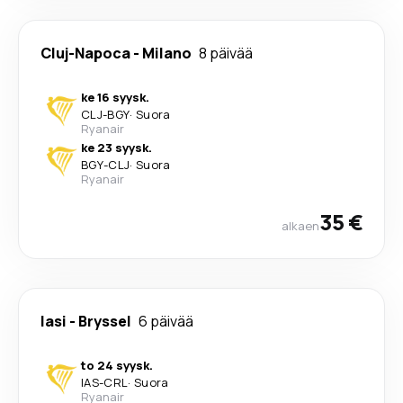
Cluj-Napoca
-
Milano
8 päivää
ke 16 syysk.
CLJ
-
BGY
·
Suora
Ryanair
ke 23 syysk.
BGY
-
CLJ
·
Suora
Ryanair
35 €
alkaen
Iasi
-
Bryssel
6 päivää
to 24 syysk.
IAS
-
CRL
·
Suora
Ryanair