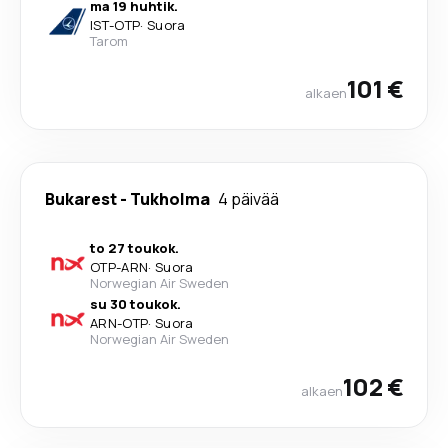
ma 19 huhtik.
IST
-
OTP
·
Suora
Tarom
101 €
alkaen
Bukarest
-
Tukholma
4 päivää
to 27 toukok.
OTP
-
ARN
·
Suora
Norwegian Air Sweden
su 30 toukok.
ARN
-
OTP
·
Suora
Norwegian Air Sweden
102 €
alkaen