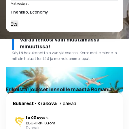
Matkustajat
Etsi
Varaa lentosi vain muutamassa
minuutissa!
Käytä hakukonetta sivun yläosassa. Kerro meille minne ja
milloin haluat lentää ja me hoidamme loput.
Erikoistarjoukset lennoille maasta Romania
Bukarest
-
Krakova
7 päivää
to 03 syysk.
BBU
-
KRK
·
Suora
Ryanair