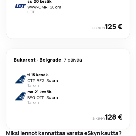
su 20 kesäk.
WAW
-
OMR
·
Suora
LOT
125 €
alkaen
Bukarest
-
Belgrade
7 päivää
ti 15 kesäk.
OTP
-
BEG
·
Suora
Tarom
ma 21 kesäk.
BEG
-
OTP
·
Suora
Tarom
128 €
alkaen
Miksi lennot kannattaa varata eSkyn kautta?