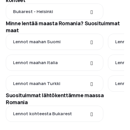
kohteet
Bukarest - Helsinki
Minne lentää maasta Romania? Suosituimmat
maat
Lennot maahan Suomi
Lennot
Lennot maahan Italia
Lennot
Lennot maahan Turkki
Lennot
Suosituimmat lähtökenttämme maassa
Romania
Lennot kohteesta Bukarest