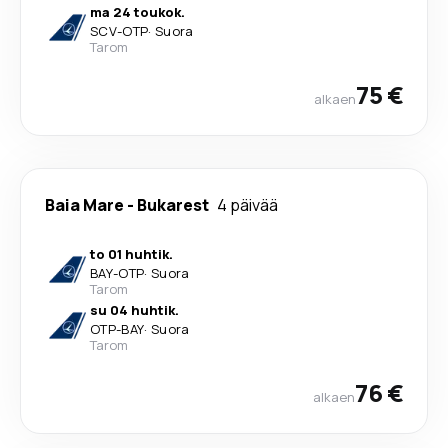
ma 24 toukok.
SCV
-
OTP
·
Suora
Tarom
75 €
alkaen
Baia Mare
-
Bukarest
4 päivää
to 01 huhtik.
BAY
-
OTP
·
Suora
Tarom
su 04 huhtik.
OTP
-
BAY
·
Suora
Tarom
76 €
alkaen