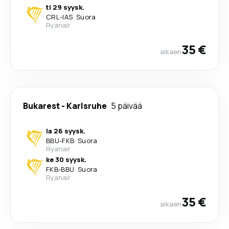
ti 29 syysk.
CRL
-
IAS
·
Suora
Ryanair
35 €
alkaen
Bukarest
-
Karlsruhe
5 päivää
la 26 syysk.
BBU
-
FKB
·
Suora
Ryanair
ke 30 syysk.
FKB
-
BBU
·
Suora
Ryanair
35 €
alkaen