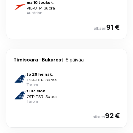
ma 10 toukok.
VIE
-
OTP
·
Suora
Austrian
91 €
alkaen
Timisoara
-
Bukarest
6 päivää
to 29 heinäk.
TSR
-
OTP
·
Suora
Tarom
ti 03 elok.
OTP
-
TSR
·
Suora
Tarom
92 €
alkaen