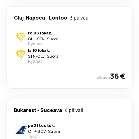
Cluj-Napoca
-
Lontoo
3 päivää
to 08 lokak.
CLJ
-
STN
·
Suora
Ryanair
la 10 lokak.
STN
-
CLJ
·
Suora
Ryanair
36 €
alkaen
Bukarest
-
Suceava
4 päivää
pe 21 toukok.
OTP
-
SCV
·
Suora
Tarom