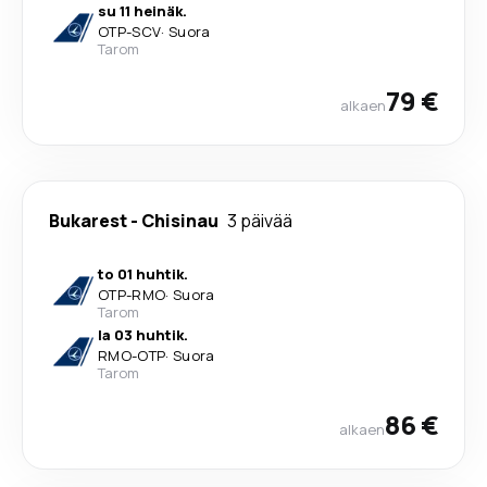
su 11 heinäk.
OTP
-
SCV
·
Suora
Tarom
79 €
alkaen
Bukarest
-
Chisinau
3 päivää
to 01 huhtik.
OTP
-
RMO
·
Suora
Tarom
la 03 huhtik.
RMO
-
OTP
·
Suora
Tarom
86 €
alkaen