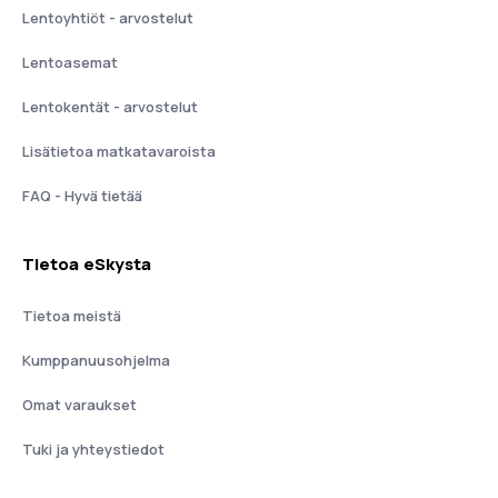
Lentoyhtiöt - arvostelut
Lentoasemat
Lentokentät - arvostelut
Lisätietoa matkatavaroista
FAQ - Hyvä tietää
Tietoa eSkysta
Tietoa meistä
Kumppanuusohjelma
Omat varaukset
Tuki ja yhteystiedot