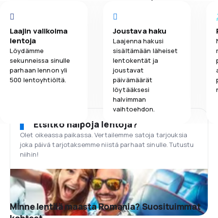
Laajin valikoima
Joustava haku
lentoja
Laajenna hakusi
Löydämme
sisältämään läheiset
sekunneissa sinulle
lentokentät ja
parhaan lennon yli
joustavat
500 lentoyhtiöltä.
päivämäärät
löytääksesi
halvimman
vaihtoehdon.
Etsitkö halpoja lentoja?
Olet oikeassa paikassa. Vertailemme satoja tarjouksia
joka päivä tarjotaksemme niistä parhaat sinulle. Tutustu
niihin!
Minne lentää maasta Romania? Suosituimmat