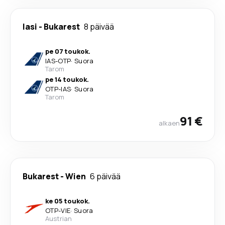
Iasi
-
Bukarest
8 päivää
pe 07 toukok.
IAS
-
OTP
·
Suora
Tarom
pe 14 toukok.
OTP
-
IAS
·
Suora
Tarom
91 €
alkaen
Bukarest
-
Wien
6 päivää
ke 05 toukok.
OTP
-
VIE
·
Suora
Austrian