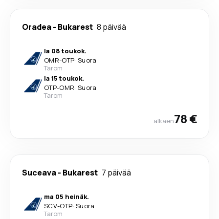
Oradea
-
Bukarest
8 päivää
la 08 toukok.
OMR
-
OTP
·
Suora
Tarom
la 15 toukok.
OTP
-
OMR
·
Suora
Tarom
78 €
alkaen
Suceava
-
Bukarest
7 päivää
ma 05 heinäk.
SCV
-
OTP
·
Suora
Tarom