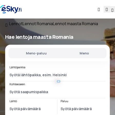
Lennot
Lennot Romania
Lennot maasta Romania
Hae lentoja
maasta Romania
Meno-paluu
Meno
Lähtöpaikka
Kohteeseen
Lähtö
Paluu