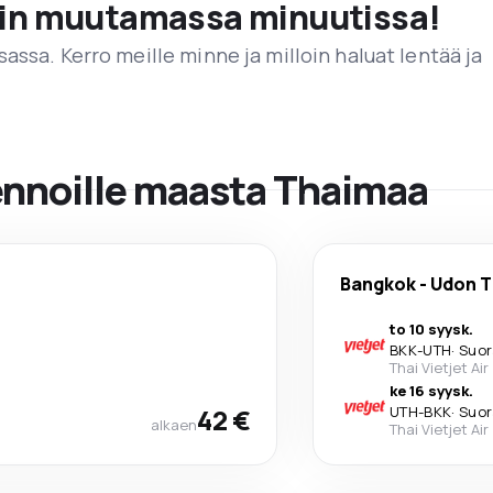
vain muutamassa minuutissa!
assa. Kerro meille minne ja milloin haluat lentää ja
lennoille maasta Thaimaa
Bangkok
-
Udon T
to 10 syysk.
BKK
-
UTH
·
Suor
Thai Vietjet Air
ke 16 syysk.
42 €
UTH
-
BKK
·
Suor
alkaen
Thai Vietjet Air