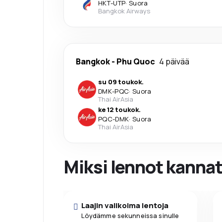
HKT
-
UTP
·
Suora
Bangkok Airways
Bangkok
-
Phu Quoc
4 päivää
su 09 toukok.
DMK
-
PQC
·
Suora
Thai AirAsia
ke 12 toukok.
PQC
-
DMK
·
Suora
Thai AirAsia
Miksi lennot kanna
Laajin valikoima lentoja
Löydämme sekunneissa sinulle