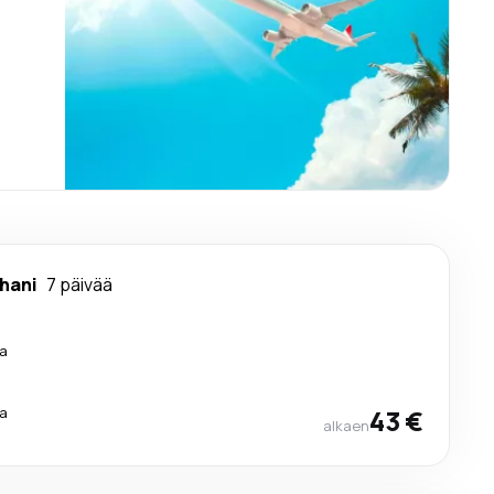
hani
7 päivää
a
a
43 €
alkaen