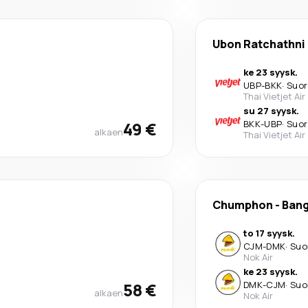
Ubon Ratchathni
ke 23 syysk.
UBP
-
BKK
·
Suor
Thai Vietjet Air
su 27 syysk.
49 €
BKK
-
UBP
·
Suor
alkaen
Thai Vietjet Air
Chumphon
-
Ban
to 17 syysk.
CJM
-
DMK
·
Suo
Nok Air
ke 23 syysk.
58 €
DMK
-
CJM
·
Suo
alkaen
Nok Air