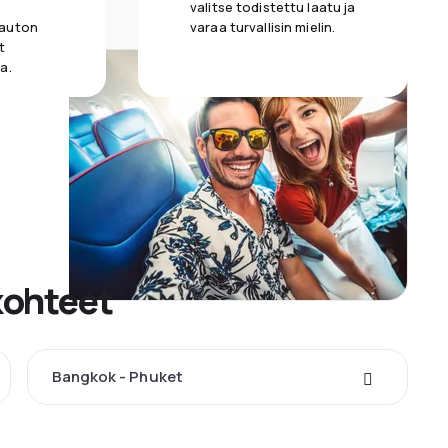
valitse todistettu laatu ja
 auton
varaa turvallisin mielin.
t
a.
kohteet
Bangkok - Phuket