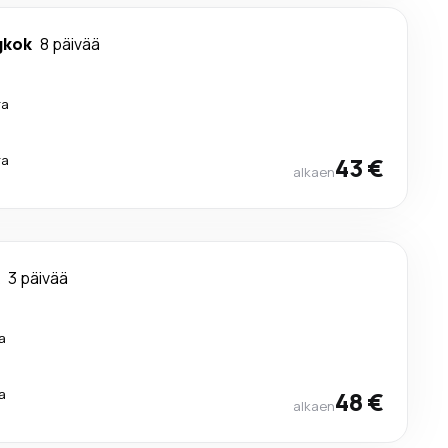
gkok
8 päivää
ra
ra
43 €
alkaen
3 päivää
a
a
48 €
alkaen