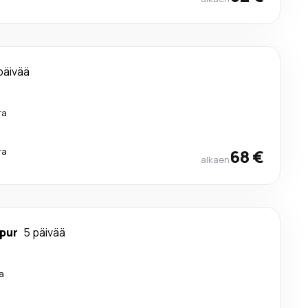
päivää
ra
ra
68 €
alkaen
pur
5 päivää
a