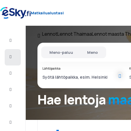
Matkailualustasi
Lennot
Lennot Thaimaa
Lennot maasta T
Lento+Hotelli
Meno-paluu
Meno
Halvat
lennot
Lähtöpaikka
K
Lomamatkat
Äkkilähdöt
Hae lentoja
maa
Kaupunkilomat
Majoitus