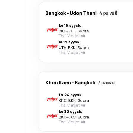
Bangkok
-
Udon Thani
4 päivää
ke 16 syysk.
BKK
-
UTH
·
Suora
Thai Vietjet Air
la 19 syysk.
UTH
-
BKK
·
Suora
Thai Vietjet Air
Khon Kaen
-
Bangkok
7 päivää
to 24 syysk.
KKC
-
BKK
·
Suora
Thai Vietjet Air
ke 30 syysk.
BKK
-
KKC
·
Suora
Thai Vietjet Air