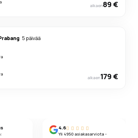
a
89 €
alkaen
Prabang
5 päivää
ra
ra
179 €
alkaen
us
4.6
:
Yli 4950 asiakasarviota -