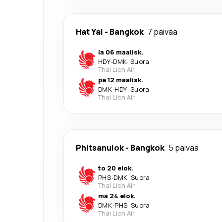
Hat Yai
-
Bangkok
7 päivää
la 06 maalisk.
HDY
-
DMK
·
Suora
Thai Lion Air
pe 12 maalisk.
DMK
-
HDY
·
Suora
Thai Lion Air
Phitsanulok
-
Bangkok
5 päivää
to 20 elok.
PHS
-
DMK
·
Suora
Thai Lion Air
ma 24 elok.
DMK
-
PHS
·
Suora
Thai Lion Air