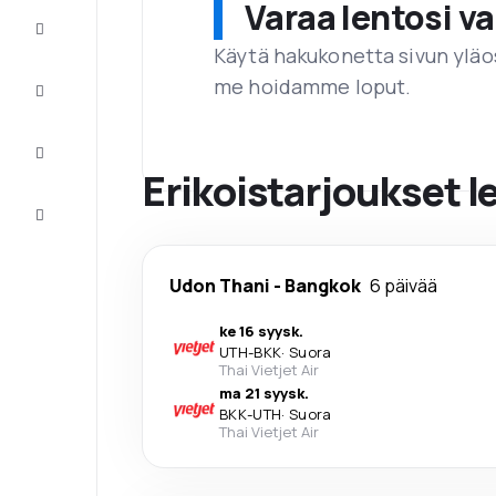
Varaa lentosi 
Tarjoukset
Käytä hakukonetta sivun yläos
me hoidamme loput.
Viimeistele
matka
Inspiraatiota
ja vinkkejä
Erikoistarjoukset 
Asiakaspalvelu
Udon Thani
-
Bangkok
6 päivää
ke 16 syysk.
UTH
-
BKK
·
Suora
Thai Vietjet Air
ma 21 syysk.
BKK
-
UTH
·
Suora
Thai Vietjet Air