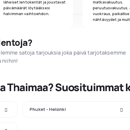
läheiset lentokentät ja joustavat
matkavakuutus,
päivämäärät löytääksesi
peruutusvakuutus,
halvimman vaihtoehdon.
vuokraus, paikallise
nähtävyydet ja muit
lentoja?
ailemme satoja tarjouksia joka päivä tarjotaksemme
 niihin!
ta Thaimaa? Suosituimmat 
Phuket - Helsinki