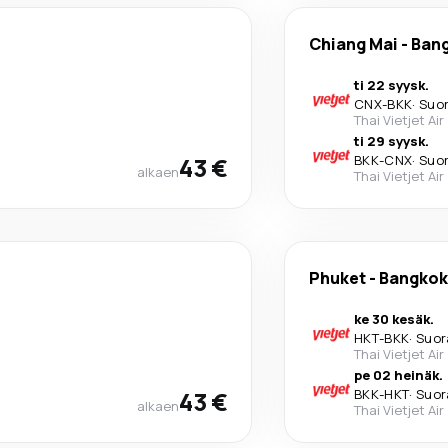
Chiang Mai
-
Ban
ti 22 syysk.
CNX
-
BKK
·
Suo
Thai Vietjet Air
ti 29 syysk.
43 €
BKK
-
CNX
·
Suo
alkaen
Thai Vietjet Air
Phuket
-
Bangkok
ke 30 kesäk.
HKT
-
BKK
·
Suor
Thai Vietjet Air
pe 02 heinäk.
43 €
BKK
-
HKT
·
Suor
alkaen
Thai Vietjet Air