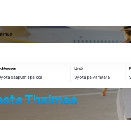
haimaa
ohteeseen
Lähtö
P
sta Thaimaa