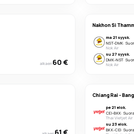
Nakhon Si Tham
ma 21 syysk.
NST
-
DMK
·
Suo
Nok Air
su 27 syysk.
60 €
DMK
-
NST
·
Suo
alkaen
Nok Air
Chiang Rai
-
Bang
pe 21 elok.
CEI
-
BKK
·
Suor
Thai Vietjet Air
su 23 elok.
61 €
BKK
-
CEI
·
Suor
alkaen