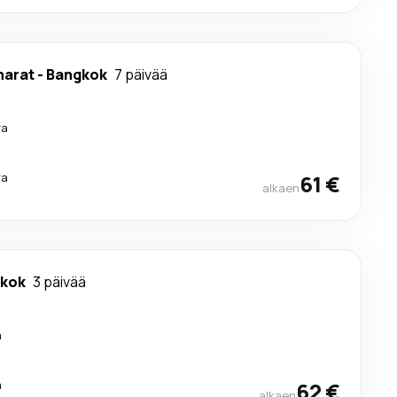
marat
-
Bangkok
7 päivää
ra
ra
61 €
alkaen
kok
3 päivää
a
a
62 €
alkaen