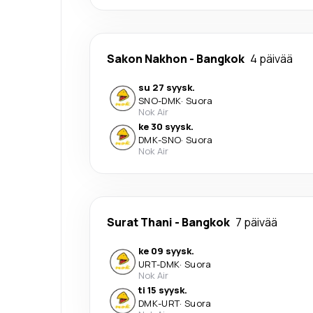
Sakon Nakhon
-
Bangkok
4 päivää
su 27 syysk.
SNO
-
DMK
·
Suora
Nok Air
ke 30 syysk.
DMK
-
SNO
·
Suora
Nok Air
Surat Thani
-
Bangkok
7 päivää
ke 09 syysk.
URT
-
DMK
·
Suora
Nok Air
ti 15 syysk.
DMK
-
URT
·
Suora