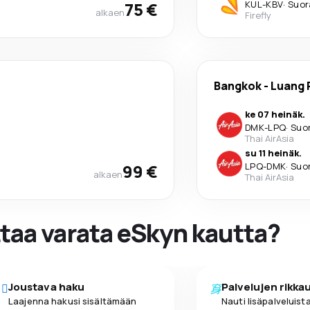
75 €
KUL
-
KBV
·
Suor
alkaen
Firefly
Bangkok
-
Luang 
ke 07 heinäk.
DMK
-
LPQ
·
Suo
Thai AirAsia
su 11 heinäk.
99 €
LPQ
-
DMK
·
Suo
alkaen
Thai AirAsia
ttaa varata eSkyn kautta?
Joustava haku
Palvelujen rikka
Laajenna hakusi sisältämään
Nauti lisäpalveluista