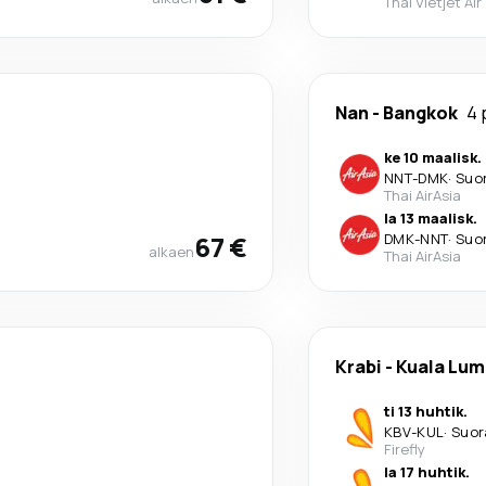
Thai Vietjet Air
Nan
-
Bangkok
4 
ke 10 maalisk.
NNT
-
DMK
·
Suo
Thai AirAsia
la 13 maalisk.
67 €
DMK
-
NNT
·
Suo
alkaen
Thai AirAsia
Krabi
-
Kuala Lum
ti 13 huhtik.
KBV
-
KUL
·
Suor
Firefly
la 17 huhtik.