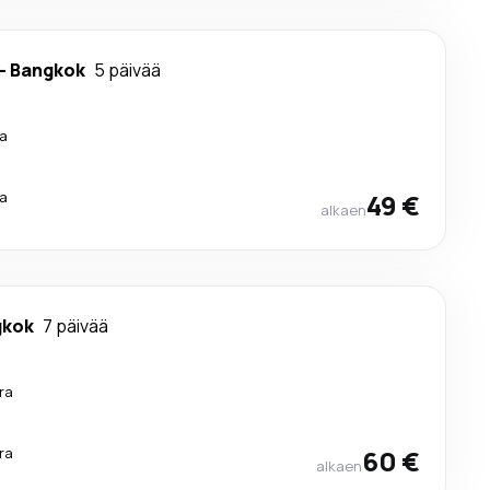
-
Bangkok
5 päivää
a
a
49 €
alkaen
gkok
7 päivää
ra
ra
60 €
alkaen