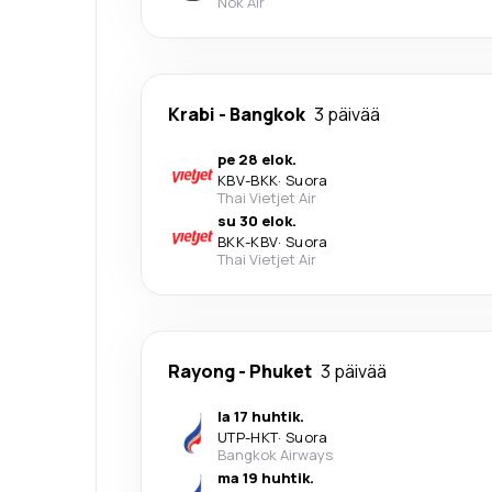
Nok Air
Krabi
-
Bangkok
3 päivää
pe 28 elok.
KBV
-
BKK
·
Suora
Thai Vietjet Air
su 30 elok.
BKK
-
KBV
·
Suora
Thai Vietjet Air
Rayong
-
Phuket
3 päivää
la 17 huhtik.
UTP
-
HKT
·
Suora
Bangkok Airways
ma 19 huhtik.