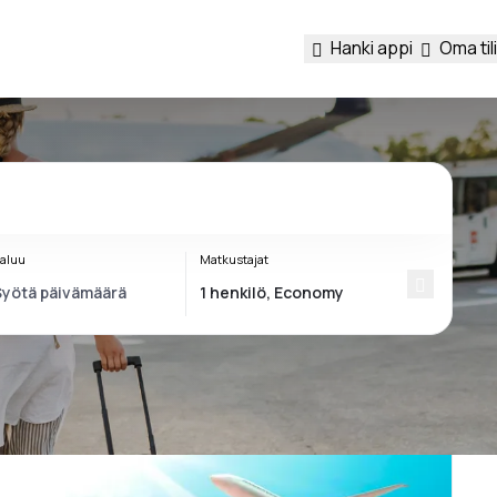
Hanki appi
Oma tili
aluu
Matkustajat