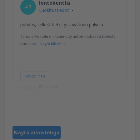
lentokenttä
4.7
Luokitustiedot
puhdas, selkeä tieto, ystävällinen palvelu
Tämä arvostelu on käännetty automaattisesti kielestä
puolasta.
Näytä lähde
Hyödyllinen
Käännös:
Lidia
Poland,
Lokakuu 2022
Näytä arvosteluja