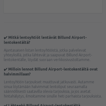
✔️ Mitkä lentoyhtiöt lentävät Billund Airport-
lentokentältä?
Ajantasaisen listan lentoyhtiöistä, jotka palvelevat
yhteyksillä, jotka lähtevät ja saapuvat Billund Airport-
lentokentälle, löydät suoraan verkkosivustoltamme.
✔️ Milloin lennot Billund Airport-lentokentältä ovat
halvimmillaan?
Lentoyhtiön tarjoukset muuttuvat jatkuvasti. Autamme
sinua löytämään halvimmat lentoliput seuraamalla
säännöllisesti saatavilla olevia tarjouksia, ja jos asetat
hintahälytys, ilmoitamme sinulle heti parhaista tarjouksista.
✔️ Lähteekö Billund Airport-lentokentältä