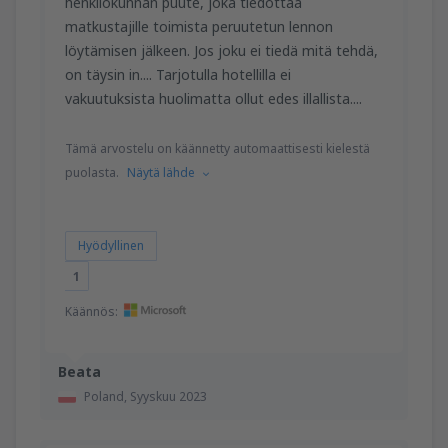
henkilökunnan puute, joka tiedottaa
matkustajille toimista peruutetun lennon
löytämisen jälkeen. Jos joku ei tiedä mitä tehdä,
on täysin in.... Tarjotulla hotellilla ei
vakuutuksista huolimatta ollut edes illallista....
Tämä arvostelu on käännetty automaattisesti kielestä
puolasta.
Näytä lähde
Hyödyllinen
1
Käännös:
Beata
Poland,
Syyskuu 2023