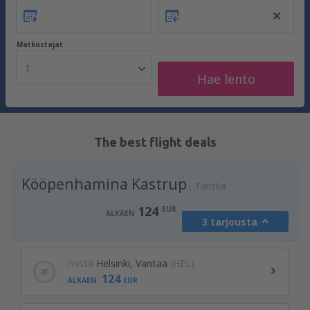
Matkustajat
1
Hae lento
The best flight deals
Kööpenhamina Kastrup
Tanska
124
EUR
ALKAEN
3 tarjousta
mistä
Helsinki, Vantaa
(HEL)
124
ALKAEN
EUR