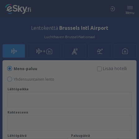
Menu
Lentokenttä
Brussels Intl Airport
Luchthaven Brussel-Nationaal
Lisää hotelli
Meno-paluu
Yhdensuuntainen lento
Lähtöpaikka
Kohteeseen
Lähtöpäivä
Paluupäivä