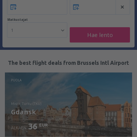
Matkustajat
1
Hae lento
The best flight deals from Brussels Intl Airport
PUOLA
mistä: Turku (TKU)
Gdansk
36
EUR
ALKAEN