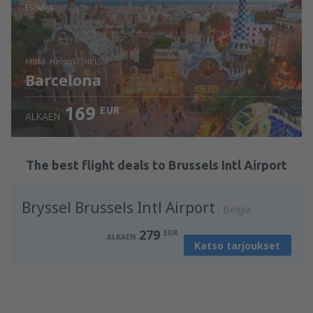
Tarkista tiedot
ESPANJA
mistä: Helsinki (HEL)
Barcelona
169
EUR
ALKAEN
Tarkista tiedot
The best flight deals to Brussels Intl Airport
Bryssel Brussels Intl Airport
Belgia
279
EUR
ALKAEN
Katso tarjoukset