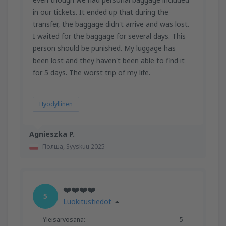
in our tickets. It ended up that during the
transfer, the baggage didn't arrive and was lost.
I waited for the baggage for several days. This
person should be punished. My luggage has
been lost and they haven't been able to find it
for 5 days. The worst trip of my life.
Hyödyllinen
Agnieszka P.
Полша,
Syyskuu 2025
❤️❤️❤️❤️
5
Luokitustiedot
Yleisarvosana:
5