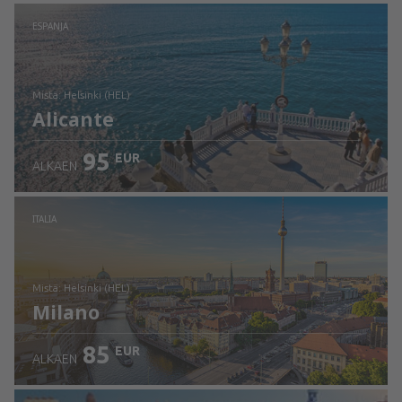
Tarkista tiedot
ESPANJA
mistä: Helsinki (HEL)
Alicante
95
EUR
ALKAEN
Tarkista tiedot
ITALIA
mistä: Helsinki (HEL)
Milano
85
EUR
ALKAEN