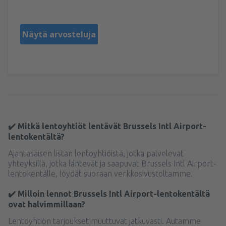
Унгария,
Toukokuu 2025
Näytä arvosteluja
✔️ Mitkä lentoyhtiöt lentävät Brussels Intl Airport-
lentokentältä?
Ajantasaisen listan lentoyhtiöistä, jotka palvelevat
yhteyksillä, jotka lähtevät ja saapuvat Brussels Intl Airport-
lentokentälle, löydät suoraan verkkosivustoltamme.
✔️ Milloin lennot Brussels Intl Airport-lentokentältä
ovat halvimmillaan?
Lentoyhtiön tarjoukset muuttuvat jatkuvasti. Autamme