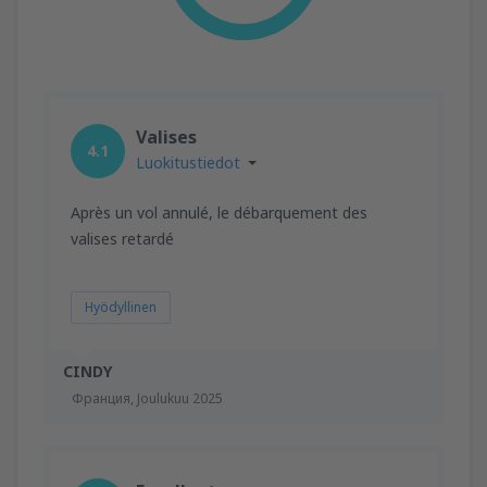
Valises
4.1
Luokitustiedot
Après un vol annulé, le débarquement des
valises retardé
Hyödyllinen
CINDY
Франция,
Joulukuu 2025