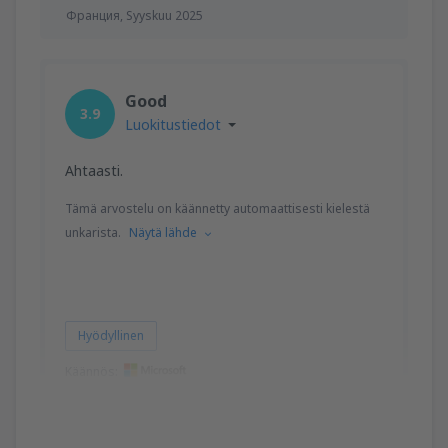
Франция,
Syyskuu 2025
Good
3.9
Luokitustiedot
Ahtaasti.
Tämä arvostelu on käännetty automaattisesti kielestä
unkarista.
Näytä lähde
Hyödyllinen
Käännös:
Laszlo Miklos