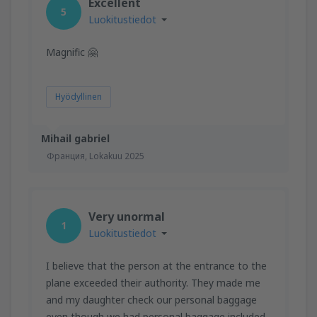
Excellent
5
Luokitustiedot
Magnific 🤗
Hyödyllinen
Mihail gabriel
Франция,
Lokakuu 2025
Very unormal
1
Luokitustiedot
I believe that the person at the entrance to the
plane exceeded their authority. They made me
and my daughter check our personal baggage
even though we had personal baggage included