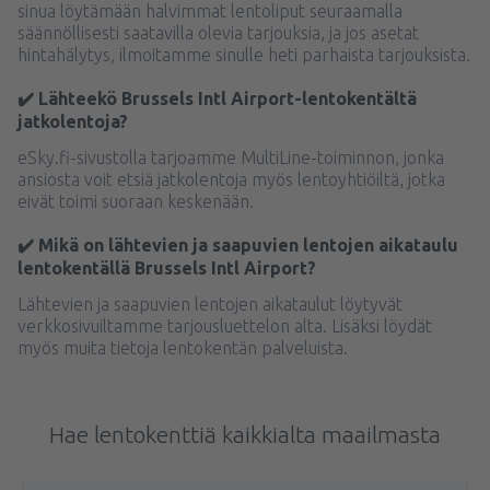
sinua löytämään halvimmat lentoliput seuraamalla
säännöllisesti saatavilla olevia tarjouksia, ja jos asetat
hintahälytys, ilmoitamme sinulle heti parhaista tarjouksista.
✔️ Lähteekö Brussels Intl Airport-lentokentältä
jatkolentoja?
eSky.fi-sivustolla tarjoamme MultiLine-toiminnon, jonka
ansiosta voit etsiä jatkolentoja myös lentoyhtiöiltä, jotka
eivät toimi suoraan keskenään.
✔️ Mikä on lähtevien ja saapuvien lentojen aikataulu
lentokentällä Brussels Intl Airport?
Lähtevien ja saapuvien lentojen aikataulut löytyvät
verkkosivuiltamme tarjousluettelon alta. Lisäksi löydät
myös muita tietoja lentokentän palveluista.
Hae lentokenttiä kaikkialta maailmasta