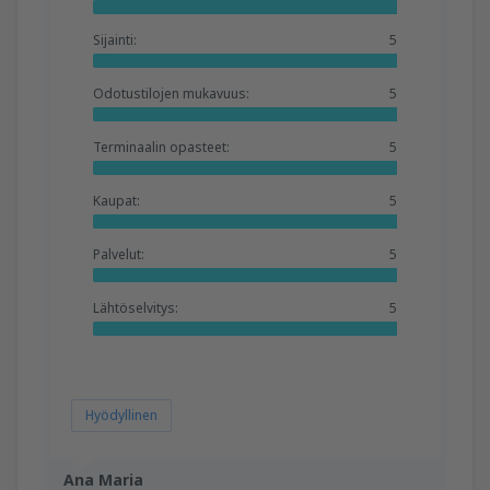
Sijainti:
5
Odotustilojen mukavuus:
5
Terminaalin opasteet:
5
Kaupat:
5
Palvelut:
5
Lähtöselvitys:
5
Hyödyllinen
Ana Maria