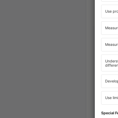
Ruzena
Словаки
Helmikuu 20