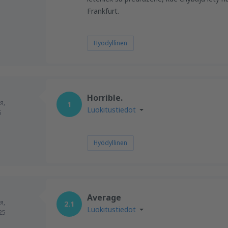
Frankfurt.
Hyödyllinen
Horrible.
я,
1
Luokitustiedot
5
Hyödyllinen
Average
я,
2.1
Luokitustiedot
25