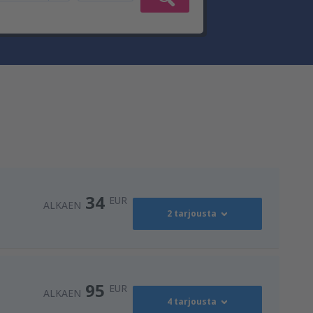
34
EUR
ALKAEN
2 tarjousta
34
U)
ALKAEN
EUR
95
EUR
ALKAEN
4 tarjousta