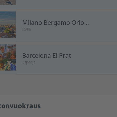
mistä
Helsinki, Vantaa
(HEL)
mistä
Helsinki, Vantaa
Milano Bergamo Orio al Serio
(HEL)
Italia
mistä
Helsinki, Vantaa
(HEL)
Barcelona El Prat
mistä
Helsinki, Vantaa
(HEL)
Espanja
mistä
Helsinki, Vantaa
(HEL)
mistä
Helsinki, Vantaa
(HEL)
mistä
Helsinki, Vantaa
(HEL)
mistä
Rovaniemi, Rovaniemi A
tonvuokraus