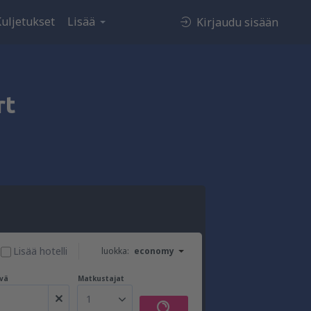
uljetukset
Lisää
Kirjaudu sisään
rt
Lisää hotelli
luokka:
economy
vä
Matkustajat
1