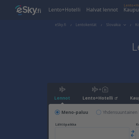
Lento+Ho
Lento+Hotelli
Halvat lennot
Kaupu
eSky.fi
Lentokentät
Slovakia
K
L
Lennot
Lento+Hotelli
Kau
Meno-paluu
Yhdensuuntainen 
Lähtöpaikka
K