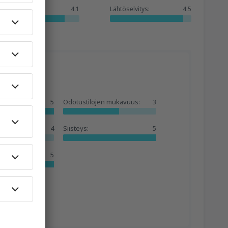
Palvelut:
4.1
Lähtöselvitys:
4.5
5
Odotustilojen mukavuus:
3
4
Siisteys:
5
:
5