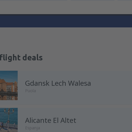
flight deals
Gdansk Lech Walesa
Puola
Alicante El Altet
mistä
Turku, Turku Airport
(TK
Espanja