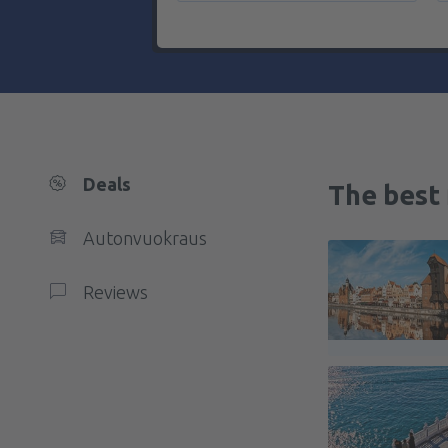
Deals
The best 
Autonvuokraus
Reviews