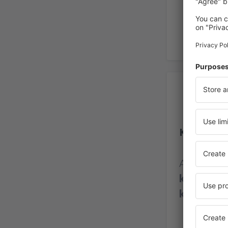
Re
Kosice In
Arvosana 
kokemukse
käyttäjäl