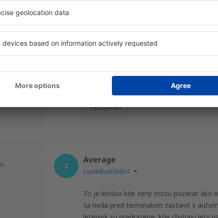
Excellent
я,
4.6
Luokitustiedot
5
Disappointment at the airport. We had paid
was definitely not possible. Waste of mon
Hyödyllinen
Average
я,
2
Luokitustiedot
To je letisko kde zeny mozu pozerat ako mu
sa neda pred terminalom zastavit s autom,
leteniek su predrazene, kde chybaju lety