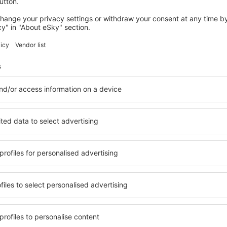
views
tl Airport Lentokenttä
4.2
perustuu
356
en todelliselta
tä