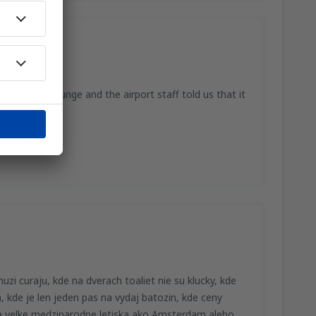
 for a VIP lounge and the airport staff told us that it
ey
zi curaju, kde na dverach toaliet nie su klucky, kde
 kde je len jeden pas na vydaj batozin, kde ceny
 na velke medzinarodne letiska ako Amsterdam alebo