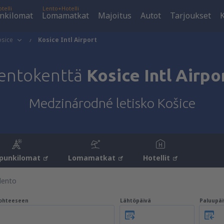
telli
Lento+Hotelli
nkilomat
Lomamatkat
Majoitus
Autot
Tarjoukset
K
osice
Kosice Intl Airport
entokenttä
Kosice Intl Airpo
Medzinárodné letisko Košice
punkilomat
Lomamatkat
Hotellit
lento
ohteeseen
Lähtöpäivä
Paluupäi