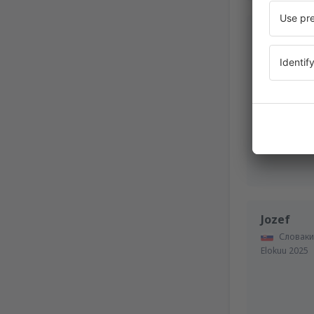
Lubomir
Словаки
Joulukuu 202
Jozef
Словаки
Elokuu 2025