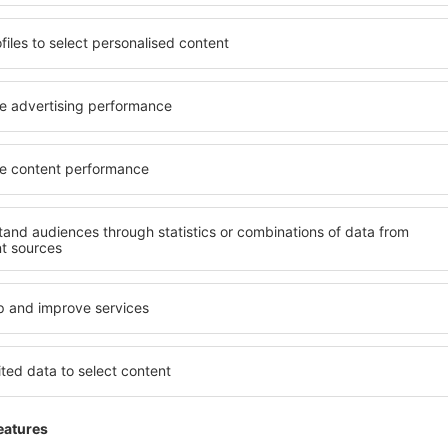
Plynule vybavenie cestujúcich.
я,
4.5
Luokitustiedot
26
Yleisarvosana:
5
Sijainti:
Terminaalin opasteet:
4
Kaupat:
Palvelut:
5
Lähtöselvitys
Hyödyllinen