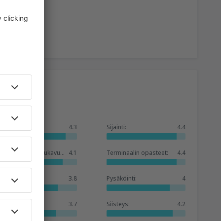
Yleisarvosana:
4.3
Sijainti:
4.4
Odotustilojen mukavuus:
4.1
Terminaalin opasteet:
4.4
Kaupat:
3.8
Pysäköinti:
4
Hotellit:
3.7
Siisteys:
4.2