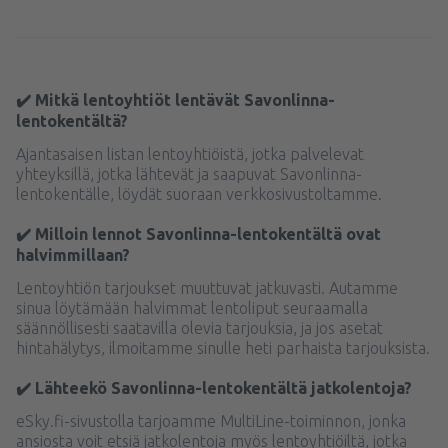
✔️ Mitkä lentoyhtiöt lentävät Savonlinna-
lentokentältä?
Ajantasaisen listan lentoyhtiöistä, jotka palvelevat
yhteyksillä, jotka lähtevät ja saapuvat Savonlinna-
lentokentälle, löydät suoraan verkkosivustoltamme.
✔️ Milloin lennot Savonlinna-lentokentältä ovat
halvimmillaan?
Lentoyhtiön tarjoukset muuttuvat jatkuvasti. Autamme
sinua löytämään halvimmat lentoliput seuraamalla
säännöllisesti saatavilla olevia tarjouksia, ja jos asetat
hintahälytys, ilmoitamme sinulle heti parhaista tarjouksista.
✔️ Lähteekö Savonlinna-lentokentältä jatkolentoja?
eSky.fi-sivustolla tarjoamme MultiLine-toiminnon, jonka
ansiosta voit etsiä jatkolentoja myös lentoyhtiöiltä, jotka