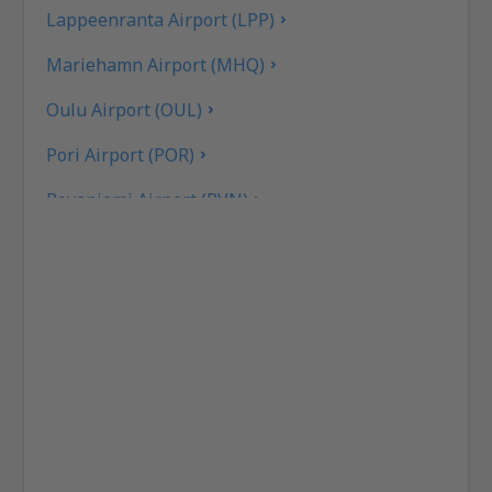
Lappeenranta Airport (LPP)
Mariehamn Airport (MHQ)
Oulu Airport (OUL)
Pori Airport (POR)
Rovaniemi Airport (RVN)
Savonlinna (SVL)
Tampere Pirkkala (TMP)
Kemi Tornio (KEM)
Turku Airport (TKU)
Vaasa Airport (VAA)
Varkaus Airport (VRK)