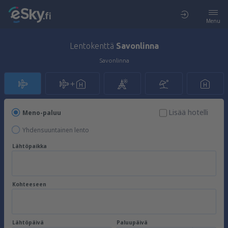
Menu
Lentokenttä
Savonlinna
Savonlinna
Lisää hotelli
Meno-paluu
Yhdensuuntainen lento
Lähtöpaikka
Kohteeseen
Lähtöpäivä
Paluupäivä