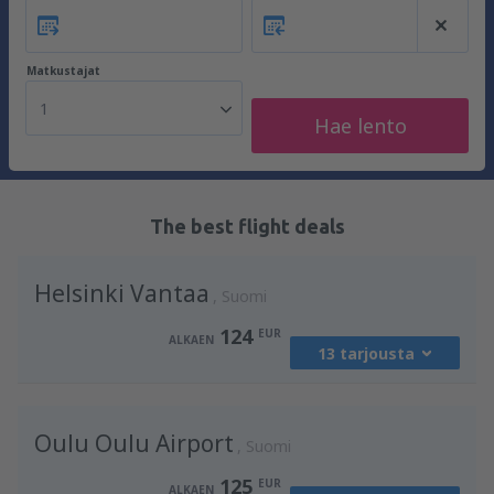
Matkustajat
1
Hae lento
The best flight deals
Helsinki Vantaa
Suomi
124
EUR
ALKAEN
13 tarjousta
mistä
Oulu, Oulu Airport
(OUL)
Oulu Oulu Airport
125
Suomi
ALKAEN
EUR
125
EUR
ALKAEN