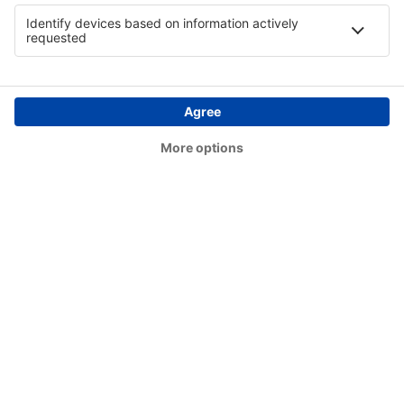
Saint-Etienne Andrezieux-Boutheon (EBU)
Calvi Sainte-Catherine (CLY)
Rennes St. Jacques (RNS)
Tarbes Lourdes Pyrenees (LDE)
Toulon Hyeres (TLN)
Toulouse Blagnac (TLS)
Tours Val de Loire (TUF)
Rouen Vallee de Seine (URO)
Vannes Airport (VNE)
Pariisi