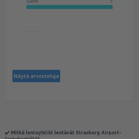
Sijainti:
5
Hyödyllinen
Mamadou Lamine
Francia,
Marraskuu 2025
Näytä arvosteluja
✔️ Mitkä lentoyhtiöt lentävät Strasburg Airport-
lentokentältä?