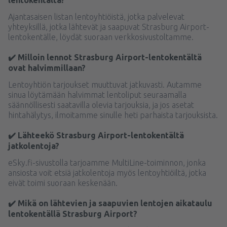
Ajantasaisen listan lentoyhtiöistä, jotka palvelevat
yhteyksillä, jotka lähtevät ja saapuvat Strasburg Airport-
lentokentälle, löydät suoraan verkkosivustoltamme.
✔️ Milloin lennot Strasburg Airport-lentokentältä
ovat halvimmillaan?
Lentoyhtiön tarjoukset muuttuvat jatkuvasti. Autamme
sinua löytämään halvimmat lentoliput seuraamalla
säännöllisesti saatavilla olevia tarjouksia, ja jos asetat
hintahälytys, ilmoitamme sinulle heti parhaista tarjouksista.
✔️ Lähteekö Strasburg Airport-lentokentältä
jatkolentoja?
eSky.fi-sivustolla tarjoamme MultiLine-toiminnon, jonka
ansiosta voit etsiä jatkolentoja myös lentoyhtiöiltä, jotka
eivät toimi suoraan keskenään.
✔️ Mikä on lähtevien ja saapuvien lentojen aikataulu
lentokentällä Strasburg Airport?