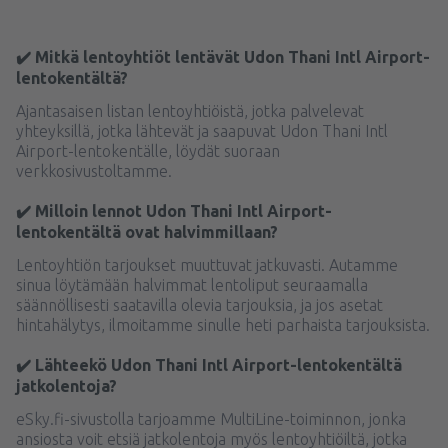
✔️ Mitkä lentoyhtiöt lentävät Udon Thani Intl Airport-
lentokentältä?
Ajantasaisen listan lentoyhtiöistä, jotka palvelevat
yhteyksillä, jotka lähtevät ja saapuvat Udon Thani Intl
Airport-lentokentälle, löydät suoraan
verkkosivustoltamme.
✔️ Milloin lennot Udon Thani Intl Airport-
lentokentältä ovat halvimmillaan?
Lentoyhtiön tarjoukset muuttuvat jatkuvasti. Autamme
sinua löytämään halvimmat lentoliput seuraamalla
säännöllisesti saatavilla olevia tarjouksia, ja jos asetat
hintahälytys, ilmoitamme sinulle heti parhaista tarjouksista.
✔️ Lähteekö Udon Thani Intl Airport-lentokentältä
jatkolentoja?
eSky.fi-sivustolla tarjoamme MultiLine-toiminnon, jonka
ansiosta voit etsiä jatkolentoja myös lentoyhtiöiltä, jotka