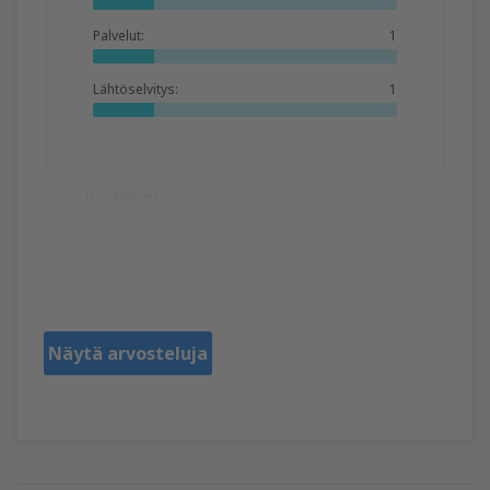
Palvelut:
1
Lähtöselvitys:
1
Hyödyllinen
TREOR
Stati Uniti D'America,
Heinäkuu 2019
Näytä arvosteluja