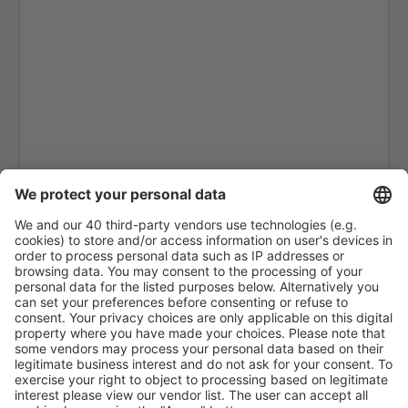
Ranong Airport (UNN)
Roi Et (ROI)
Sakon Nakhon Airport (SNO)
Sukhothai Airport (THS)
Surat Thani Airport (URT)
Bangkok
Trang Airport (TST)
Trat Airport (TDX)
Ubon Ratchathani Airport (UBP)
Udon Thani Intl Airport (UTH)
Rayong U-Tapao (UTP)