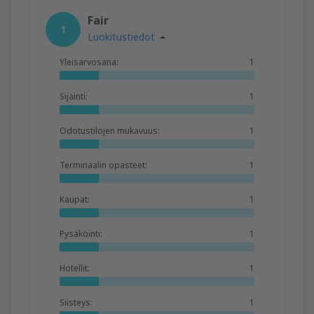
Fair
1
Luokitustiedot
Yleisarvosana:
1
Sijainti:
1
Odotustilojen mukavuus:
1
Terminaalin opasteet:
1
Kaupat:
1
Pysäköinti:
1
Hotellit:
1
Siisteys:
1