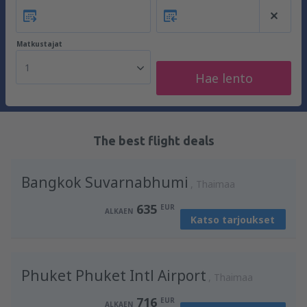
Matkustajat
1
Hae lento
The best flight deals
Bangkok Suvarnabhumi
Thaimaa
635
EUR
ALKAEN
Katso tarjoukset
Phuket Phuket Intl Airport
Thaimaa
716
EUR
ALKAEN