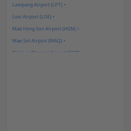
Lampang Airport (LPT)
Loei Airport (LOE)
Mae Hong Son Airport (HGN)
Mae Sot Airport (MAQ)
Nakhon Phanom Airport (KOP)
Nakhon Si Thammarat Airport (NST)
Nan Nakhon (NNT)
Narathiwat Airport (NAW)
Phitsanulok Airport (PHS)
Phrae Airport (PRH)
Phuket Intl Airport (HKT)