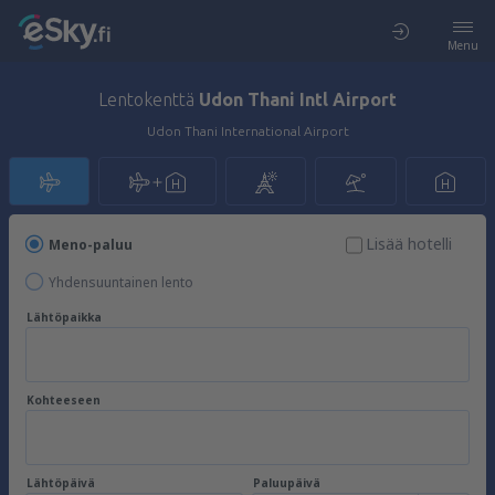
Menu
Lentokenttä
Udon Thani Intl Airport
Udon Thani International Airport
Lisää hotelli
Meno-paluu
Yhdensuuntainen lento
Lähtöpaikka
Kohteeseen
Lähtöpäivä
Paluupäivä