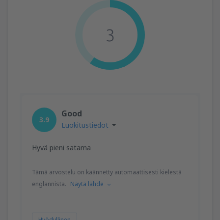
3
Good
3.9
Luokitustiedot
Hyvä pieni satama
Tämä arvostelu on käännetty automaattisesti kielestä
englannista.
Näytä lähde
Hyödyllinen