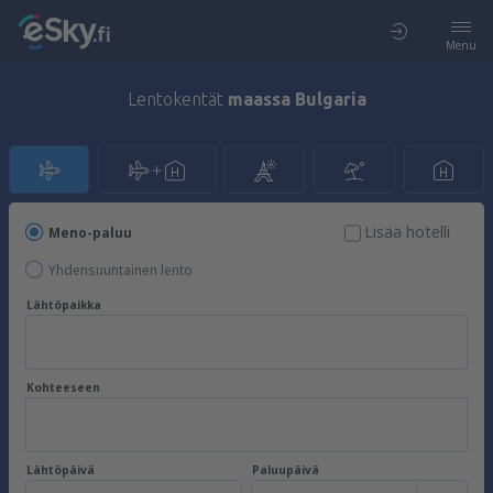
Menu
Lentokentät
maassa Bulgaria
Lisää hotelli
Meno-paluu
Yhdensuuntainen lento
Lähtöpaikka
Kohteeseen
Lähtöpäivä
Paluupäivä