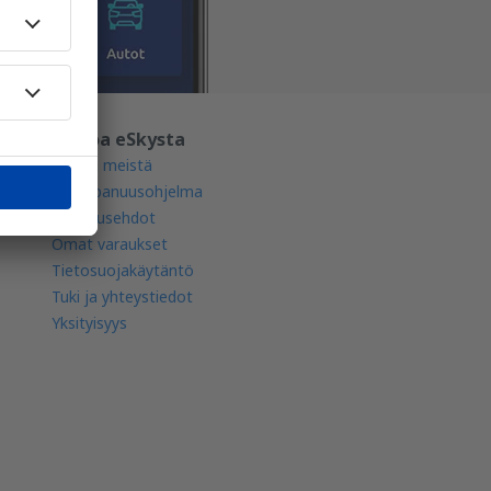
Tietoa eSkysta
Tietoa meistä
Kumppanuusohjelma
Sopimusehdot
Omat varaukset
Tietosuojakäytäntö
Tuki ja yhteystiedot
Yksityisyys