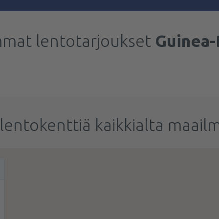
mmat lentotarjoukset
Guinea-
lentokenttiä kaikkialta maail