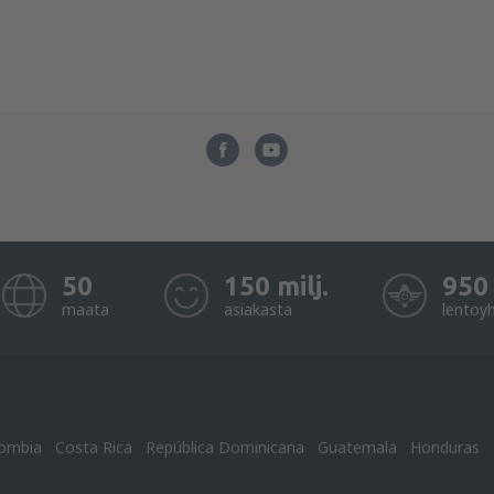
50
150 milj.
950
maata
asiakasta
lentoy
ombia
Costa Rica
República Dominicana
Guatemala
Honduras