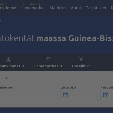
telli
Lento+Hotelli
nkilomat
Lomamatkat
Majoitus
Autot
Tarjoukset
K
ntokentät
maassa Guinea-Bis
punkilomat
Lomamatkat
Hotellit
lento
ohteeseen
Lähtöpäivä
Paluupäi