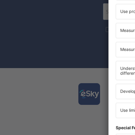
Lisää matk
markkinoint
Kun merkitse
suostumuksen
Lataa
ja suu
Parhaid
Päivittä
Kaikki 