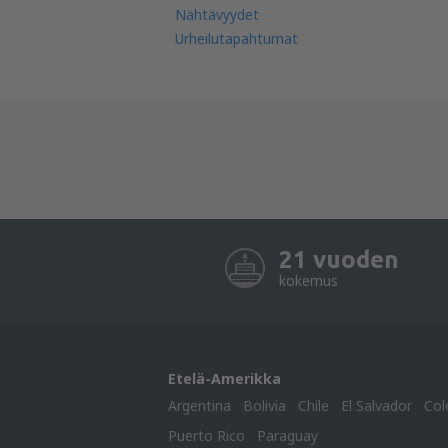
Nähtävyydet
Urheilutapahtumat
21 vuoden
kokemus
Etelä-Amerikka
Argentina
Bolivia
Chile
El Salvador
Col
Puerto Rico
Paraguay