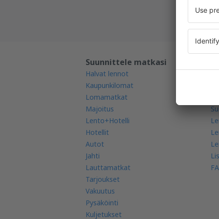
Suunnittele matkasi
Lu
Halvat lennot
Mo
Kaupunkilomat
Le
Lomamatkat
Le
Majoitus
Su
Lento+Hotelli
Le
Hotellit
Le
Autot
Le
Jahti
Li
Lauttamatkat
FA
Tarjoukset
Vakuutus
Pysäköinti
Kuljetukset