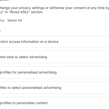
Säästä aikaa ja rahaa.
Varaa Lento+Hotelli eSky.
Katso
tiskirjeen tilaajat matkusta
enemmän vähemmällä
lennot, kaupunkilomat, lomamatkat - saat ainutl
matkatarjouksia ennen muita.
Lähetämme vain parhaat!