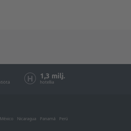
1,3 milj.
htiötä
hotellia
México
Nicaragua
Panamá
Perú