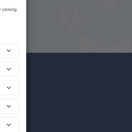
fi:ssä!
vat
aatuisia