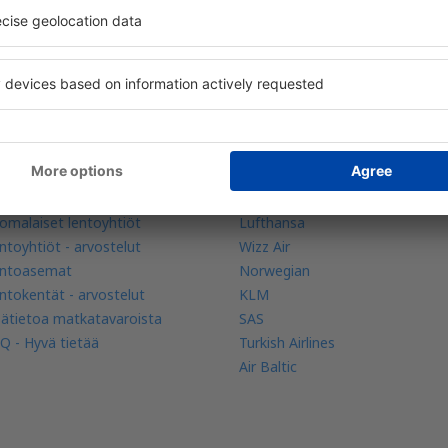
e lisää
Lentoyhtiöt
biilisovellus
Finnair
ntotutka
Danish Air
ntoyhtiöt
FlexFlight
omalaiset lentoyhtiöt
Lufthansa
ntoyhtiöt - arvostelut
Wizz Air
ntoasemat
Norwegian
ntokentät - arvostelut
KLM
sätietoa matkatavaroista
SAS
Q - Hyvä tietää
Turkish Airlines
Air Baltic