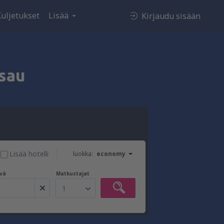
uljetukset
Lisää
Kirjaudu sisään
sau
Lisää hotelli
luokka:
economy
vä
Matkustajat
1