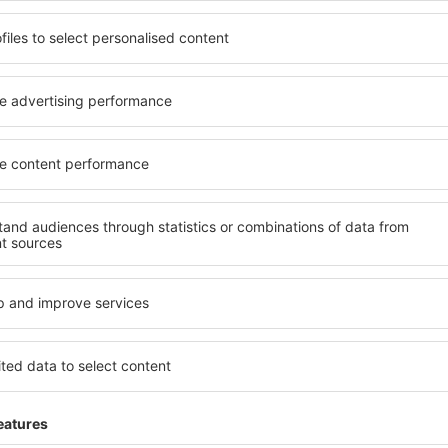
oja loistavaan hintaan uutiskirjeessämme.
Haluan vastaanottaa eSky.pl S
iviestejä antamaani sähköpostiosoitteeseen uutiskirjeiden muodossa.
t valintaruudun, annat sähköpostiosoitteen ja valitset ”Tilaa”, nämä valinnat 
 henkilötietojesi käsittelyyn
 sovelluksemme
nnittele matkasi helposti
en joukkoon arvioitu sovellus matkailukategoriassa
isiä uusia tarjouksia sormiesi ulottuvilla
varauksesi yhdessä paikassa