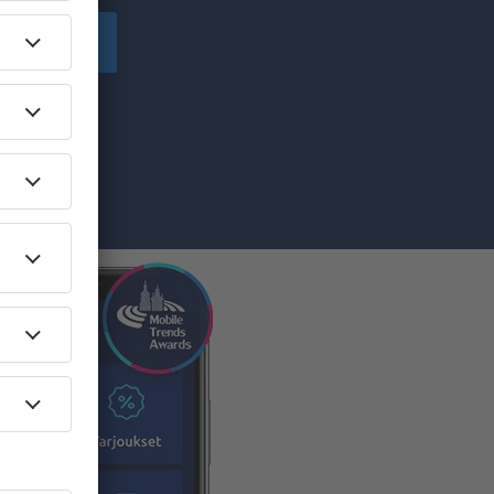
Tilaa
.A.-
yhdessä antavat