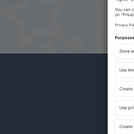
Uu
Halvat 