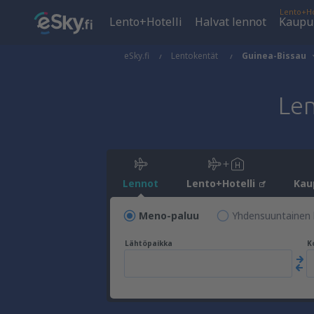
Lento+Ho
Lento+Hotelli
Halvat lennot
Kaupu
eSky.fi
Lentokentät
Guinea-Bissau
Le
Lennot
Lento+Hotelli
Kau
Meno-paluu
Yhdensuuntainen 
Lähtöpaikka
K