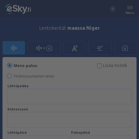
Menu
Lentokentät
maassa Niger
Lisää hotelli
Meno-paluu
Yhdensuuntainen lento
Lähtöpaikka
Kohteeseen
Lähtöpäivä
Paluupäivä