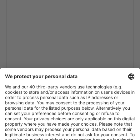
Moyobamba Airport (MBP)
Nazca Maria Reiche Neuman (NZC)
Puerto Maldonado Padre Aldamiz (PEM)
Tumbes Pedro Canga Rodríguez (TBP)
Pisco Renan Elias Olivera (PIO)
Rioja Juan Simons Vela (RIJ)
Arequipa Rodriguez Ballon (AQP)
Santa Maria Airport (Peru) (SMG)
Jaen Shumba (JAE)
Talara Victor Monteas Arias (TYL)
Tingo Maria Airport (TGI)