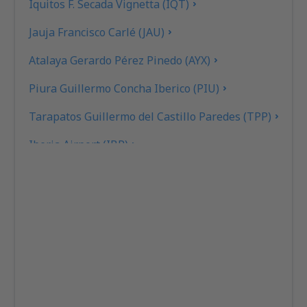
Iquitos F. Secada Vignetta (IQT)
Jauja Francisco Carlé (JAU)
Atalaya Gerardo Pérez Pinedo (AYX)
Piura Guillermo Concha Iberico (PIU)
Tarapatos Guillermo del Castillo Paredes (TPP)
Iberia Airport (IBP)
Juliaca Inca Manco Capac (JUL)
Lima Jorge Chavez (LIM)
Chiclayo José A. Quiñones Gonzáles (CIX)
Juanjui Airport (JJI)
Mazamari Manuel Prado (MZA)