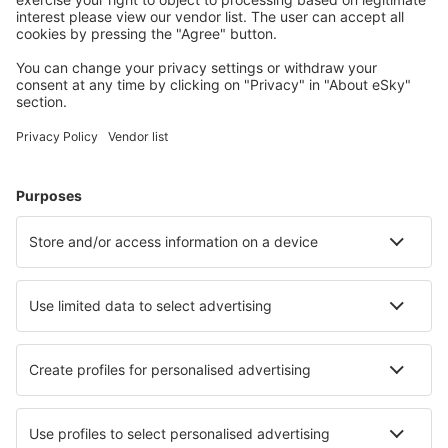
Trujillo Carlos Martinez de Pinillos (TRU)
Yurimaguas M.Benzaquen Rengifo (YMS)