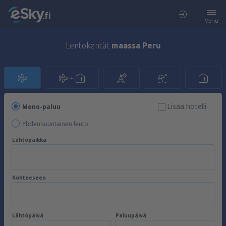
Menu
Lentokentät
maassa Peru
Lisää hotelli
Meno-paluu
Yhdensuuntainen lento
Lähtöpaikka
Kohteeseen
Lähtöpäivä
Paluupäivä