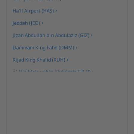
Ha'il Airport (HAS)
Jeddah (JED)
Jizan Abdullah bin Abdulaziz (GIZ)
Dammam King Fahd (DMM)
Rijad King Khalid (RUH)
Al-Ula Majeed bin Abdulaziz (ULH)
Najran Airport (EAM)
Tabuk
Madinah Prince Mohammad (MED)
Buraidah Nayef bin Abdulaziz (ELQ)
Qaisumah Airport (AQI)