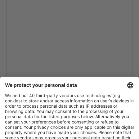
Rafha Airport (RAH)
Sharurah Airport (SHW)
Tabuk
Taif Airport (TIF)
Turaif Airport (TUI)
Wadi al-Dawasir Airport (WAE)
Wedjh (EJH)
Yanbu Al Bahr Abdul Mohsin bin Abdulaziz (YNB)