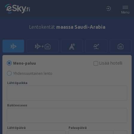
Menu
Lentokentät
maassa Saudi-Arabia
Lisää hotelli
Meno-paluu
Yhdensuuntainen lento
Lähtöpaikka
Kohteeseen
Lähtöpäivä
Paluupäivä