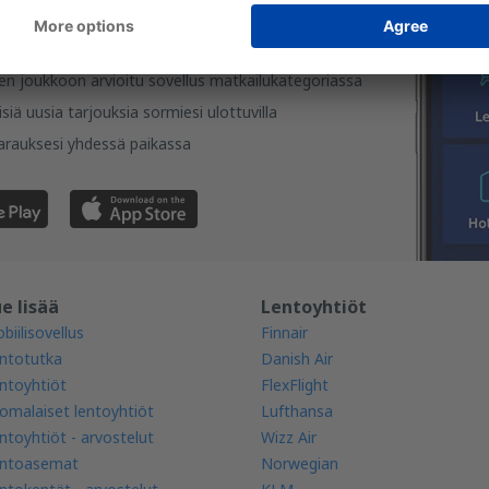
nnittele matkasi helposti
en joukkoon arvioitu sovellus matkailukategoriassa
isiä uusia tarjouksia sormiesi ulottuvilla
varauksesi yhdessä paikassa
e lisää
Lentoyhtiöt
biilisovellus
Finnair
ntotutka
Danish Air
ntoyhtiöt
FlexFlight
omalaiset lentoyhtiöt
Lufthansa
ntoyhtiöt - arvostelut
Wizz Air
ntoasemat
Norwegian