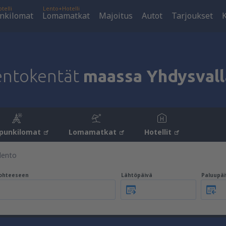
telli
Lento+Hotelli
nkilomat
Lomamatkat
Majoitus
Autot
Tarjoukset
K
entokentät
maassa Yhdysvall
punkilomat
Lomamatkat
Hotellit
lento
ohteeseen
Lähtöpäivä
Paluupäi