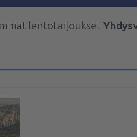
immat lentotarjoukset
Yhdysv