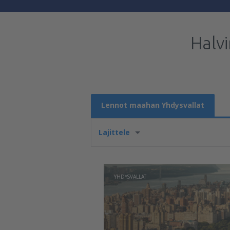
Halv
Lennot maahan Yhdysvallat
Lajittele
YHDYSVALLAT