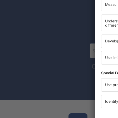
Alpena County Regional Airport (APN)
Altoona Blair County (AOO)
Halvat 
Ambler Airport (ABL)
Anaktuvuk Pass Airport (AKP)
Angel Firen lentokenttä (AXX)
Angoon Seaplane Base (AGN)
Aniak Airport (ANI)
Lisää matk
Durango
markkinoint
Ann Arbor Municipal Airport (ARB)
Kun merkitse
suostumuksen
McKinleyville Arcata Eureka (ACV)
Arctic Village Apt. (ARC)
Fletcher Asheville (AVL)
Atka Airport (AKB)
Lataa