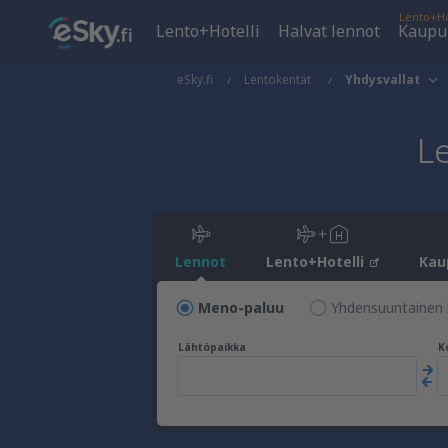
Lento+Ho
Lento+Hotelli
Halvat lennot
Kaupu
eSky.fi
Lentokentät
Yhdysvallat
L
Lennot
Lento+Hotelli
Kau
Meno-paluu
Yhdensuuntainen 
Lähtöpaikka
K