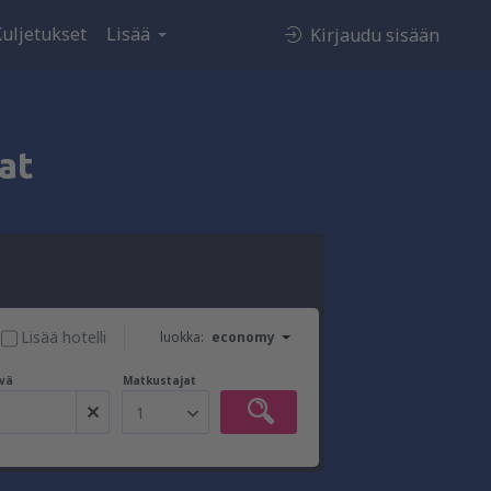
uljetukset
Lisää
Kirjaudu sisään
at
Lisää hotelli
luokka:
economy
vä
Matkustajat
1