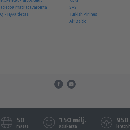
ntokentät - arvostelut
KLM
sätietoa matkatavaroista
SAS
Q - Hyvä tietää
Turkish Airlines
Air Baltic
50
150 milj.
950
maata
asiakasta
lentoy