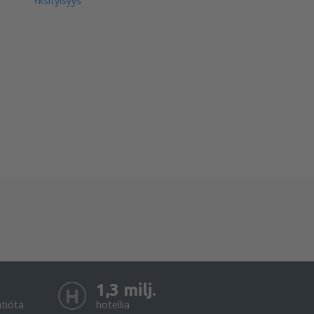
Yksityisyys
1,3 milj.
htiötä
hotellia