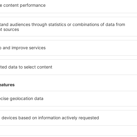
enemmän vähemmällä
lennot, kaupunkilomat, lomamatkat - saat ainutl
matkatarjouksia ennen muita.
Lähetämme vain parhaat!
oja loistavaan hintaan uutiskirjeessämme.
Haluan vastaanottaa eSky.pl S
iviestejä antamaani sähköpostiosoitteeseen uutiskirjeiden muodossa.
t valintaruudun, annat sähköpostiosoitteen ja valitset ”Tilaa”, nämä valinnat 
 henkilötietojesi käsittelyyn
 sovelluksemme