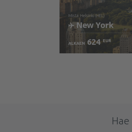
mistä: Helsinki (HEL)
New York
624
EUR
ALKAEN
Tarkista tiedot
Hae 