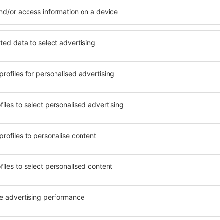
Säästä aikaa ja rahaa.
Varaa Lento+Hotelli eSky.
Katso
tiskirjeen tilaajat matkusta