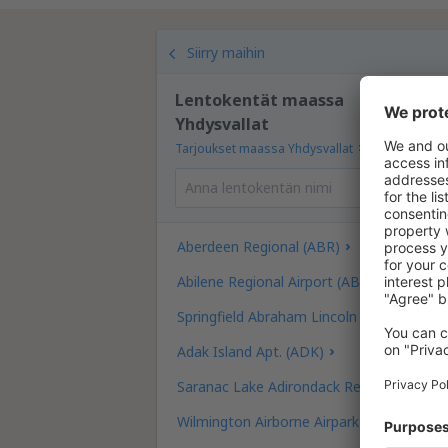
Siirry maihin
Lentokentät maassa
Yhdysvallat
Tarjoukset maassa Yhdysvallat
Aberdeen Regional (ABR)
Abilene Regional Airport (ABI)
Springfield Abraham Lincoln Capital (SPI)
Adak Island Apt. (ADK)
Saranac Lake Adirondack Regional (SLK)
Wilmington Airborne Airpark (ILN)