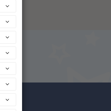
fi:ssä!
vat