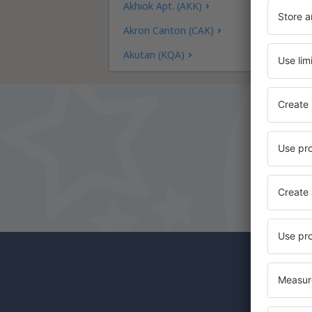
Akhiok Apt. (AKK)
Akron Canton (CAK)
Akutan (KQA)
Alakanuk Airport (AUK)
Albany Intl Airport (ALB)
Jacksonville Richlands Albert J. Ellis (OAJ)
Albuquerque Sunport (ABQ)
Alexandria Airport (AEX)
Koyuk (AK) Alfred Adams (KKA)
Allakaket Apt. (AET)
Pittsburgh
Fairbanks
Uu
Alliance Municipal Airport (AIA)