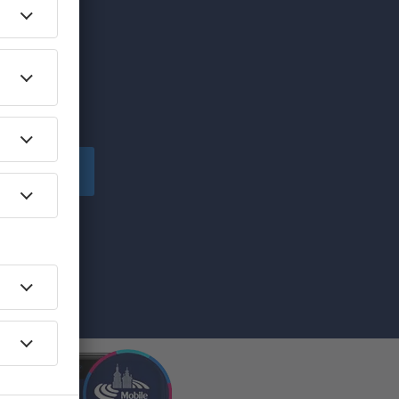
aatuisia
Tilaa
.A.-
yhdessä antavat