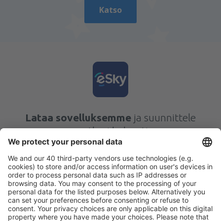
Katso
Lataa sovelluksemme
ja suunnittele
matkasi helposti
Suunnittele matkasi
Halvat lennot