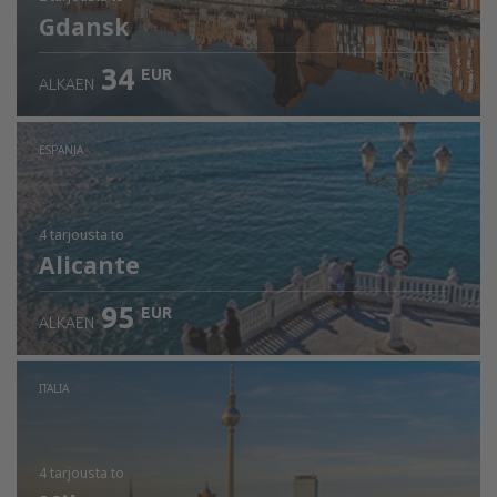
Gdansk
34
EUR
ALKAEN
ESPANJA
4 tarjousta
to
Alicante
95
EUR
ALKAEN
ITALIA
4 tarjousta
to