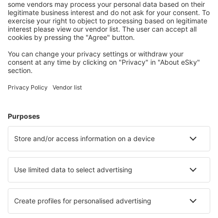
Kaupunkilomat
Lomamatkat
Majoitus
Lento+Hotelli
Hotellit
Kuljetukset
Nähtävyydet
Urheilutapahtumat
Lue lisää
Mobiilisovellus
Lentoyhtiöt
Finnair
Danish Air
FlexFlight