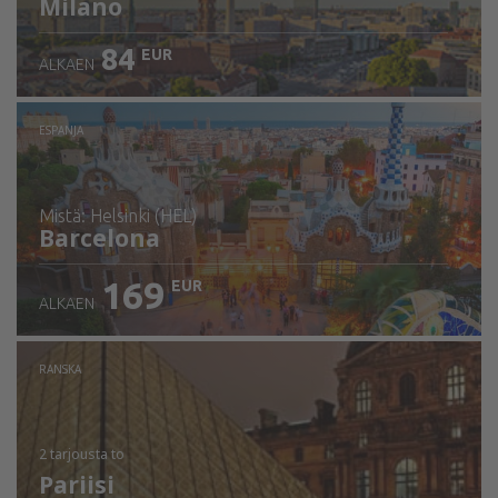
Milano
84
EUR
ALKAEN
ESPANJA
mistä: Helsinki (HEL)
Barcelona
169
EUR
ALKAEN
Tarkista tiedot
RANSKA
2 tarjousta
to
Pariisi