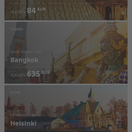
84
EUR
ALKAEN
THAIMAA
mistä: Helsinki (HEL)
Bangkok
635
EUR
ALKAEN
Tarkista tiedot
SUOMI
13 tarjousta
to
Helsinki