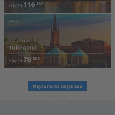
116
EUR
ALKAEN
RUOTSI
4 tarjousta
to
Tukholma
78
EUR
ALKAEN
Näytä muita tarjouksia
ADVERTISEMENT