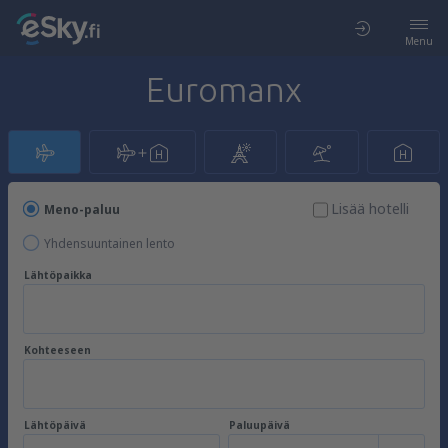
Menu
Euromanx
Lisää hotelli
Meno-paluu
Yhdensuuntainen lento
Lähtöpaikka
Kohteeseen
Lähtöpäivä
Paluupäivä