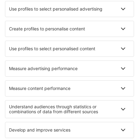
Lufthansa
Wizz Air
Norwegian
KLM
SAS
Turkish Airlines
Air Baltic
Tietoa eSkysta
Sopimusehdot
Omat varaukset
Tietosuojakäytäntö
Tuki ja yhteystiedot
Yksityisyys