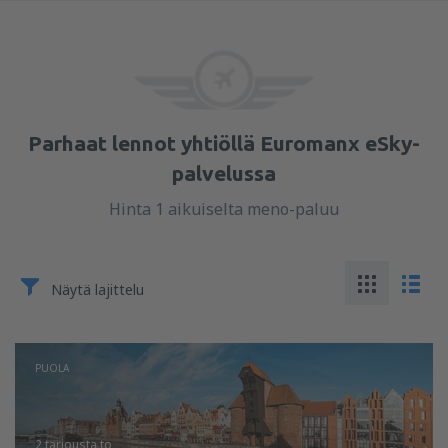
Parhaat lennot yhtiöllä Euromanx eSky-
palvelussa
Hinta 1 aikuiselta meno-paluu
Näytä lajittelu
PUOLA
2 tarjousta
to