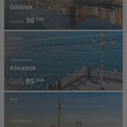
Gdansk
36
EUR
ALKAEN
ESPANJA
4 tarjousta
to
Alicante
95
EUR
ALKAEN
ITALIA
4 tarjousta
to