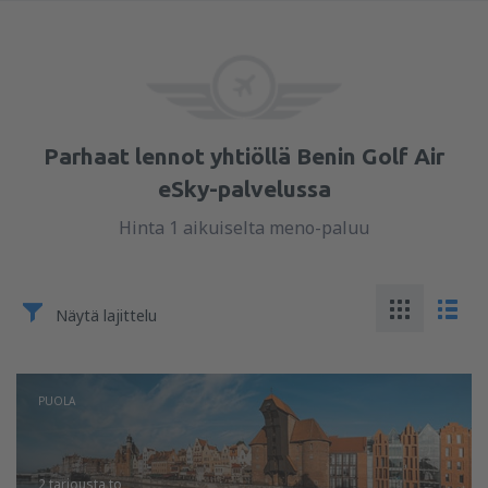
Parhaat lennot yhtiöllä Benin Golf Air
eSky-palvelussa
Hinta 1 aikuiselta meno-paluu
Näytä lajittelu
PUOLA
2 tarjousta
to