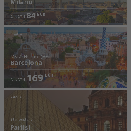
Milano
84
EUR
ALKAEN
ESPANJA
mistä: Helsinki (HEL)
Barcelona
169
EUR
ALKAEN
Tarkista tiedot
RANSKA
2 tarjousta
to
Pariisi