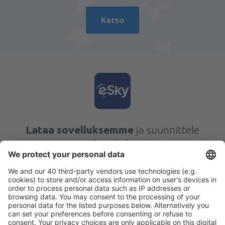
Katso
Lataa sovelluksemme
ja suunnittele
matkasi helposti
Suunnittele matkasi