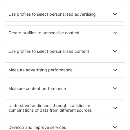
Lufthansa
Wizz Air
Norwegian
KLM
SAS
Turkish Airlines
Air Baltic
Tietoa eSkysta
Sopimusehdot
Omat varaukset
Tietosuojakäytäntö
Tuki ja yhteystiedot
Yksityisyys