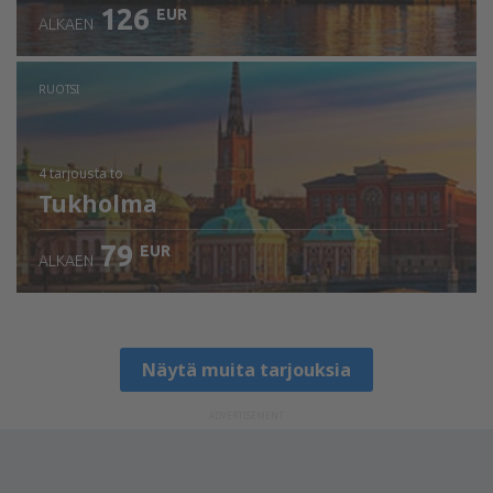
126
EUR
ALKAEN
RUOTSI
4 tarjousta
to
Tukholma
79
EUR
ALKAEN
Näytä muita tarjouksia
ADVERTISEMENT