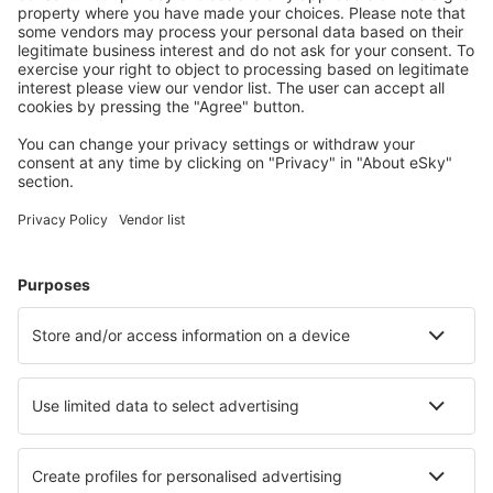
Halvat lennot
Kaupunkilomat
Lomamatkat
Majoitus
Lento+Hotelli
Hotellit
Kuljetukset
Nähtävyydet
Urheilutapahtumat
Lue lisää
Mobiilisovellus
Lentoyhtiöt
Finnair
Danish Air
FlexFlight