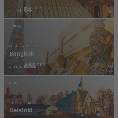
84
EUR
ALKAEN
THAIMAA
mistä: Helsinki (HEL)
Bangkok
635
EUR
ALKAEN
Tarkista tiedot
SUOMI
13 tarjousta
to
Helsinki