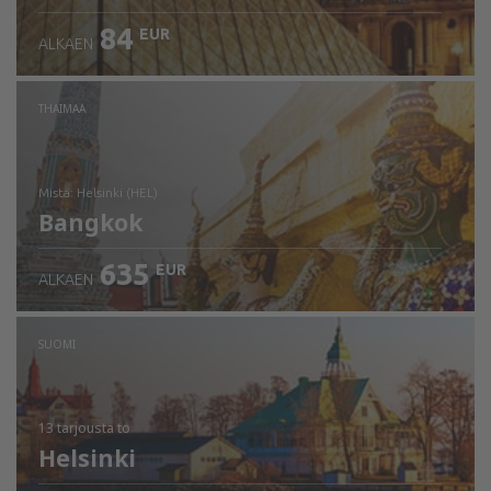
84
EUR
ALKAEN
THAIMAA
mistä: Helsinki (HEL)
Bangkok
635
EUR
ALKAEN
Tarkista tiedot
SUOMI
13 tarjousta
to
Helsinki