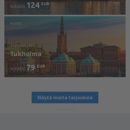
124
EUR
ALKAEN
RUOTSI
4 tarjousta
to
Tukholma
79
EUR
ALKAEN
Näytä muita tarjouksia
ADVERTISEMENT