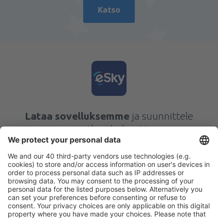
Katso
Lataa sovelluksemme
ja suunnittele
matkasi helposti
Suunnittele matkasi
Halvat lennot