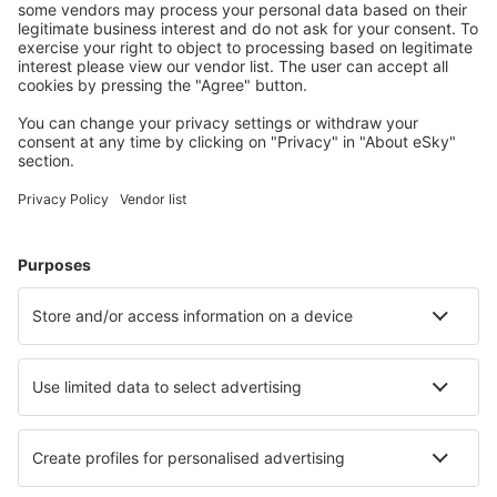
Kaupunkilomat
Lomamatkat
Majoitus
Lento+Hotelli
Hotellit
Kuljetukset
Nähtävyydet
Urheilutapahtumat
Lue lisää
Mobiilisovellus
Lentoyhtiöt
Finnair
Danish Air
FlexFlight