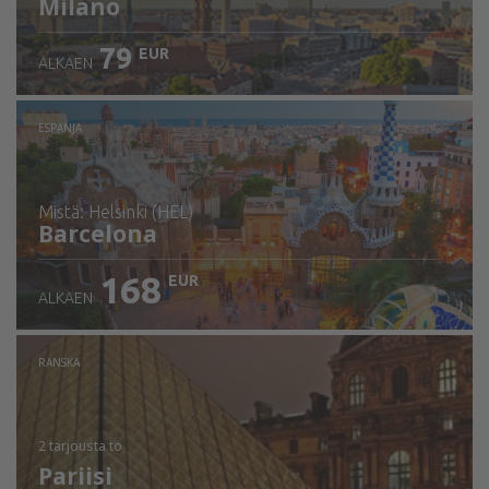
Milano
79
EUR
ALKAEN
ESPANJA
mistä: Helsinki (HEL)
Barcelona
168
EUR
ALKAEN
Tarkista tiedot
RANSKA
2 tarjousta
to
Pariisi