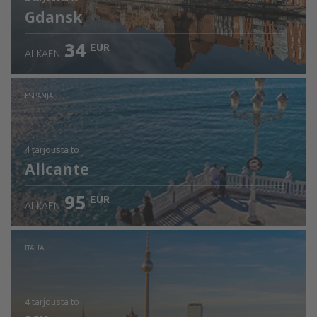
Gdansk
34
EUR
ALKAEN
ESPANJA
4 tarjousta
to
Alicante
95
EUR
ALKAEN
ITALIA
4 tarjousta
to