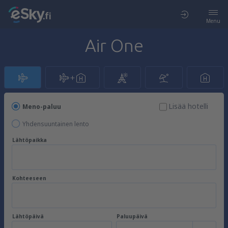
Menu
Air One
Lisää hotelli
Meno-paluu
Yhdensuuntainen lento
Lähtöpaikka
Kohteeseen
Lähtöpäivä
Paluupäivä