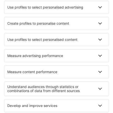
Lufthansa
Wizz Air
Norwegian
KLM
SAS
Turkish Airlines
Air Baltic
Tietoa eSkysta
Sopimusehdot
Omat varaukset
Tietosuojakäytäntö
Tuki ja yhteystiedot
Yksityisyys