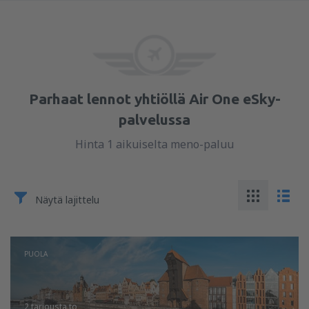
Parhaat lennot yhtiöllä Air One eSky-
palvelussa
Hinta 1 aikuiselta meno-paluu
Näytä lajittelu
PUOLA
2 tarjousta
to